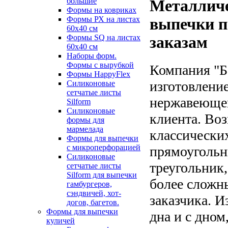
большие
Металлич
Формы на ковриках
Формы РХ на листах
выпечки 
60х40 см
Формы SQ на листах
заказам
60х40 см
Наборы форм.
Формы с вырубкой
Компания "Б
Формы HappyFlex
изготовление
Силиконовые
сетчатые листы
нержавеющей
Silform
Силиконовые
клиента. Во
формы для
мармелада
классических
Формы для выпечки
с микроперфорацией
прямоугольни
Силиконовые
треугольник,
сетчатые листы
Silform для выпечки
более сложн
гамбургеров,
сэндвичей, хот-
заказчика. 
догов, багетов.
Формы для выпечки
дна и с дном
куличей