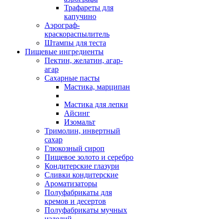
Трафареты для
капучино
Аэрограф-
краскораспылитель
Штампы для теста
Пищевые ингредиенты
Пектин, желатин, агар-
агар
Сахарные пасты
Мастика, марципан
Мастика для лепки
Айсинг
Изомальт
Тримолин, инвертный
сахар
Глюкозный сироп
Пищевое золото и серебро
Кондитерские глазури
Сливки кондитерские
Ароматизаторы
Полуфабрикаты для
кремов и десертов
Полуфабрикаты мучных
изделий