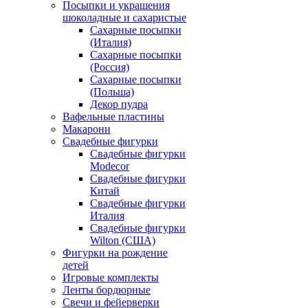
Посыпки и украшения
шоколадные и сахаристые
Сахарные посыпки
(Италия)
Сахарные посыпки
(Россия)
Сахарные посыпки
(Польша)
Декор пудра
Вафельные пластины
Макарони
Свадебные фигурки
Свадебные фигурки
Modecor
Свадебные фигурки
Китай
Свадебные фигурки
Италия
Свадебные фигурки
Wilton (США)
Фигурки на рождение
детей
Игровые комплекты
Ленты бордюрные
Свечи и фейерверки