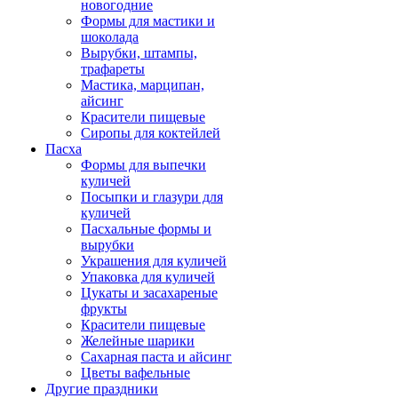
новогодние
Формы для мастики и
шоколада
Вырубки, штампы,
трафареты
Мастика, марципан,
айсинг
Красители пищевые
Сиропы для коктейлей
Пасха
Формы для выпечки
куличей
Посыпки и глазури для
куличей
Пасхальные формы и
вырубки
Украшения для куличей
Упаковка для куличей
Цукаты и засахареные
фрукты
Красители пищевые
Желейные шарики
Сахарная паста и айсинг
Цветы вафельные
Другие праздники