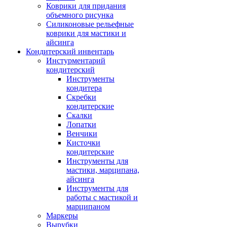
Коврики для придания
объемного рисунка
Силиконовые рельефные
коврики для мастики и
айсинга
Кондитерский инвентарь
Инстурментарий
кондитерский
Инструменты
кондитера
Скребки
кондитерские
Скалки
Лопатки
Венчики
Кисточки
кондитерские
Инструменты для
мастики, марципана,
айсинга
Инструменты для
работы с мастикой и
марципаном
Маркеры
Вырубки