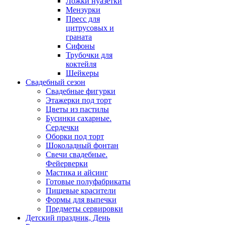
Ложки нуазетки
Мензурки
Пресс для
цитрусовых и
граната
Сифоны
Трубочки для
коктейля
Шейкеры
Свадебный сезон
Свадебные фигурки
Этажерки под торт
Цветы из пастилы
Бусинки сахарные.
Сердечки
Оборки под торт
Шоколадный фонтан
Свечи свадебные.
Фейерверки
Мастика и айсинг
Готовые полуфабрикаты
Пищевые красители
Формы для выпечки
Предметы сервировки
Детский праздник, День