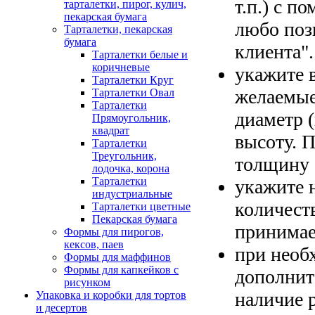
т.п.) с п
тарталетки, пирог, кулич,
пекарская бумага
любо поз
Тарталетки, пекарская
бумага
клиента".
Тарталетки белые и
коричневые
укажите 
Тарталетки Круг
желаемые
Тарталетки Овал
Тарталетки
диаметр 
Прямоугольник,
квадрат
высоту. 
Тарталетки
Треугольник,
толщину 
лодочка, корона
Тарталетки
укажите 
индустриальные
количест
Тарталетки цветные
Пекарская бумага
принимае
Формы для пирогов,
кексов, паев
при необ
Формы для маффинов
Формы для капкейков с
дополнит
рисунком
наличие р
Упаковка и коробки для тортов
и десертов