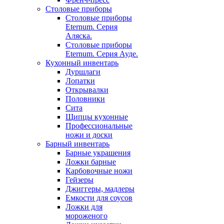
Столовые приборы
Столовые приборы
Eternum. Серия
Аляска.
Столовые приборы
Eternum. Серия Ауде.
Кухонный инвентарь
Дуршлаги
Лопатки
Открывалки
Половники
Сита
Щипцы кухонные
Профессиональные
ножи и доски
Барный инвентарь
Барные украшения
Ложки барные
Карбовочные ножи
Гейзеры
Джиггеры, мадлеры
Емкости для соусов
Ложки для
мороженого