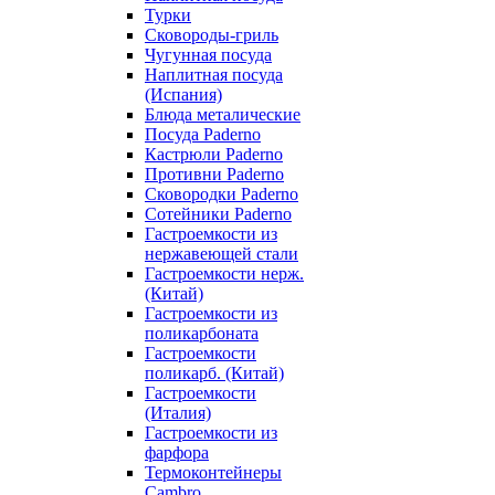
Турки
Сковороды-гриль
Чугунная посуда
Наплитная посуда
(Испания)
Блюда металические
Посуда Paderno
Кастрюли Paderno
Противни Paderno
Сковородки Paderno
Сотейники Paderno
Гастроемкости из
нержавеющей стали
Гастроемкости нерж.
(Китай)
Гастроемкости из
поликарбоната
Гастроемкости
поликарб. (Китай)
Гастроемкости
(Италия)
Гастроемкости из
фарфора
Термоконтейнеры
Cambro