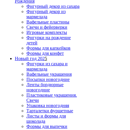
Рождения
Фигурный декор из сахара
Фигурный декор из
мармелада
Вафельные пластины
Свечи и фейерверки
Игровые комплекты
Фигурки на рождение
детей
Формы для капкейков
Формы для конфет
Новый год 202
5
Фигурки из сахара и
мармелада
Вафельные украшения
Посыпки новогодние
Ленты бордюрные
новогодние
Пластиковые украшения.
Свечи
Упаковка новогодняя
Тарталетки фуршетные
Листы и формы для
шоколада
Формы для выпечки