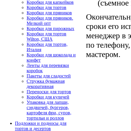
(съемное 
Коробки для капкейков
Коробки для тортов
Коробки для пряников
Окончательн
Коробки для пряников.
Мелкий опт
сроки его и
Коробки для пирожных
менеджер в 
Коробки для тортов
Wilton, США
по телефону,
Коробки для тортов,
Италия
мастером.
Коробки для шоколада и
конфет
Ленты для перевязки
коробок
Пакеты для сладостей
Стружка бумажная
декоративная
Переноски для тортов
Коробки для куличей
Упаковка для лапши,
сэндвичей, бургеров,
картофеля фри, супов,
тортильи и роллов
Подложки и подносы для
тортов и десертов