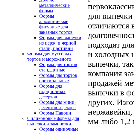
первоклассн
металлические
формы
для выпечки
Формы
алюминиевые
отличаются 
фигурные для
заказных тортов
долговечнос
Формы для выпечки
подходят для
из нерж. и черной
стали, противни
и холодных ц
Формы для муссовых
тортов и мороженого
выпечки, так
Формы для тортов
стандартные
компания за
Формы для тортов
оригинальные
продажей ме
Формы для
выпечки в ф
порционных
десертов
других. Изг
Формы для мини-
десертов и декора
нержавейки, 
Формы Павони
Силиконовые формы для
мм либо 1,2
выпечки и заморозки
Формы одиночные