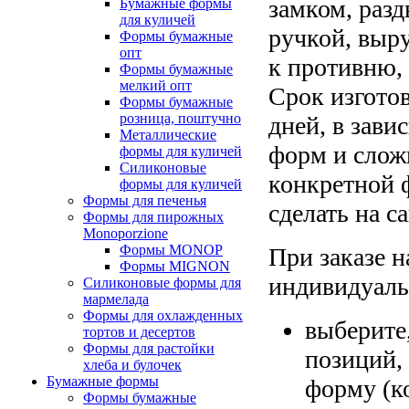
замком, раз
Бумажные формы
для куличей
ручкой, выр
Формы бумажные
опт
к противню, 
Формы бумажные
мелкий опт
Срок изготов
Формы бумажные
розница, поштучно
дней, в зави
Металлические
форм и слож
формы для куличей
Силиконовые
конкретной 
формы для куличей
Формы для печенья
сделать на с
Формы для пирожных
Monoporzione
Формы MONOP
При заказе н
Формы MIGNON
индивидуаль
Силиконовые формы для
мармелада
Формы для oхлажденных
выберите
тортов и десертов
Формы для растойки
позиций,
хлеба и булочек
Бумажные формы
форму (ко
Формы бумажные