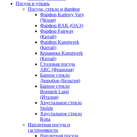
Посуда и утварь
Посуда, стекло и фарфор
Фарфор Karlovy Vary
(Чехия)
Фарфор RAK (ОАЭ)
Фарфор Fairway
(Китай)
Фарфор Kunstwerk
(Китай)
Керамика Kunstwerk
(Китай)
Столовая посуда
ARC (Франция)
Барное стекло
Дюробор (Бельгия)
Барное стекло
Bormioli Luigi
(Италия)
Хрустальное стекло
Stolzle
Хрустальное стекло
Rona
Наплитная посуда и
гастроемкости
Наплитная посуда