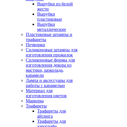
Вырубки из белой
жести
Вырубки
пластиковые
Вырубки
металлические
Пластиковые штампы и
трафареты
Печворки
Силиконовые штампы для
изготовления прожилок
Силиконовые формы для
изготовления декора из
мастики, шоколада,
карамели
Лампа и аксессуары для
работы с карамелью
Материал для
изготовления цветов
Маркеры
Трафареты
Трафареты для
айсинга
Трафареты для
аэрографа