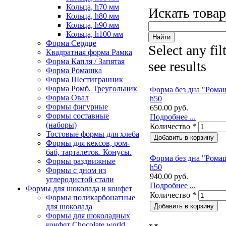
Кольца, h70 мм
Искать това
Кольца, h80 мм
Кольца, h90 мм
Кольца, h100 мм
Форма Сердце
Select any fil
Квадратная форма Рамка
Форма Капля / Запятая
see results
Форма Ромашка
Форма Шестигранник
Форма Ромб, Треугольник
Форма без дна "Рома
Форма Овал
h50
Формы фигурные
650.00 руб.
Формы составные
Подробнее ...
(наборы)
Количество
*
Тостовые формы для хлеба
Формы для кексов, ром-
баб, тарталеток. Конусы.
Форма без дна "Рома
Формы раздвижные
h50
Формы с дном из
940.00 руб.
углеродистой стали
Подробнее ...
Формы для шоколада и конфет
Количество
*
Формы поликарбонатные
для шоколада
Формы для шоколадных
конфет Сhocolate world