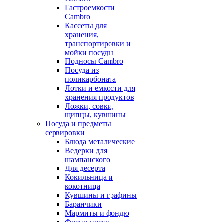
Гастроемкости
Cambro
Кассеты для
хранения,
транспортировки и
мойки посуды
Подносы Cambro
Посуда из
поликарбоната
Лотки и емкости для
хранения продуктов
Ложки, совки,
щипцы, кувшины
Посуда и предметы
сервировки
Блюда металические
Ведерки для
шампанского
Для десерта
Кокильница и
кокотница
Кувшины и графины
Баранчики
Мармиты и фондю
Френч-пресс