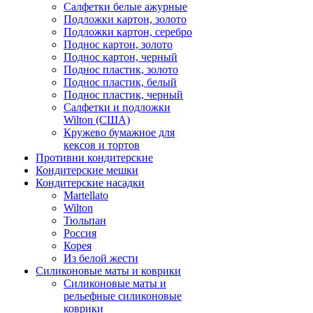
Салфетки белые ажурные
Подложки картон, золото
Подложки картон, серебро
Поднос картон, золото
Поднос картон, черный
Поднос пластик, золото
Поднос пластик, белый
Поднос пластик, черный
Салфетки и подложки
Wilton (США)
Кружево бумажное для
кексов и тортов
Противни кондитерские
Кондитерские мешки
Кондитерские насадки
Martellato
Wilton
Тюльпан
Россия
Корея
Из белой жести
Силиконовые маты и коврики
Силиконовые маты и
рельефные силиконовые
коврики