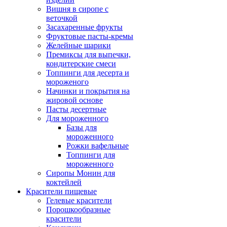
Вишня в сиропе с
веточкой
Засахаренные фрукты
Фруктовые пасты-кремы
Желейные шарики
Премиксы для выпечки,
кондитерские смеси
Топпинги для десерта и
мороженого
Начинки и покрытия на
жировой основе
Пасты десертные
Для мороженного
Базы для
мороженного
Рожки вафельные
Топпинги для
мороженного
Сиропы Монин для
коктейлей
Красители пищевые
Гелевые красители
Порошкообразные
красители