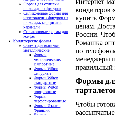
Интернет-ма
Формы для отливки
кондитеров «
шоколадных фигурок
Силиконовые формы для
купить Форм
изготовления фигурок из
шоколада, марципана,
ценам. Доста
карамели
Силиконовые формы для
России. Что
конфет
Ромашка опто
Кондитерские формы
Формы для выпечки
по телефонам
металлические
Формы
менеджеры п
металлические.
Импортные
правильный 
Формы Wilton
фигурные
Формы Wilton
Формы для
стандартные
Формы Wilton
тарталето
порционные
Формы
перфорированные
Чтобы готов
Формы Италия,
Франция
рассыпчатые
Другие