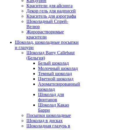
Кандурин
Красители для айсинга
Декор гель для надписей
Краситель для аэрографа
Шоколадный Спрей-
Велюр
Жирорастворимые
красители
Шоколад, шоколадные посыпки
и глазури
Шоколад Barry Callebaut
(Бельгия)
Белый шоколад
Молочный шоколад
Темный шоколад
Цветной шоколад
Ароматизированный
шоколад
Шоколад для
фонтанов
Шоколад Какао
Барри
Посыпки шоколадные
Шоколад в дисках
Шоколадная глазурь в