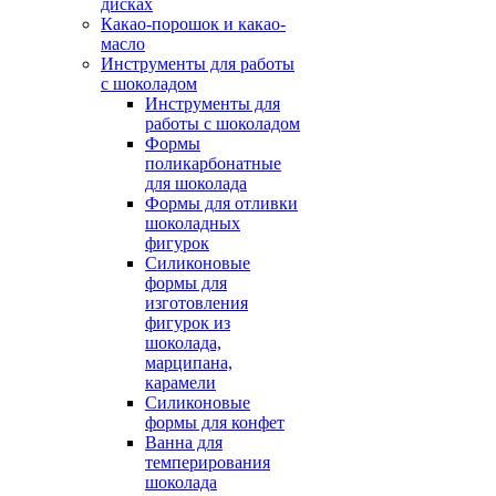
дисках
Какао-порошок и какао-
масло
Инструменты для работы
с шоколадом
Инструменты для
работы с шоколадом
Формы
поликарбонатные
для шоколада
Формы для отливки
шоколадных
фигурок
Силиконовые
формы для
изготовления
фигурок из
шоколада,
марципана,
карамели
Силиконовые
формы для конфет
Ванна для
темперирования
шоколада