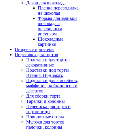
Декор для шоколада
Пленка переводилка
на шоколад
Формы для заливки
шоколада с
переводным
рисунком
Шоколадные
картинки
Пищевые принтеры
Подставки для тортов
Подставки для тортов
декоративные
Подставки под торты
Италия. Под заказ.
Подставки для капкейков,
маффинов, кейк-попсов и
десертов
Для сборки торта
Тарелки и колонны
Переноска для торта и
тортовницы
Поворотные столы
Муляжи для тортов,
палочки, колонны