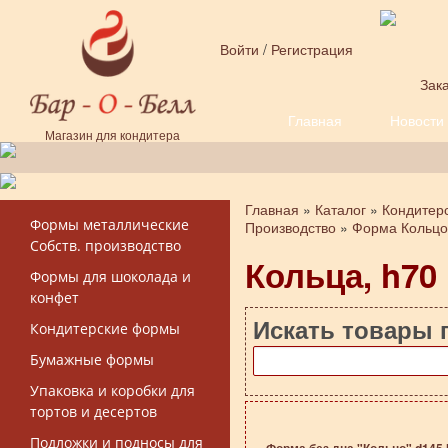
Перейти к основному содержанию
Войти
/
Регистрация
Зака
Главная
Новости
Форма поиска
Магазин для кондитера
Главная
»
Каталог
»
Кондитер
Вы здесь
Формы металлические
Производство
»
Форма Кольцо
Собств. производство
Кольца, h70
Формы для шоколада и
конфет
Искать товары 
Кондитерские формы
Бумажные формы
Упаковка и коробки для
тортов и десертов
Подложки и подносы для