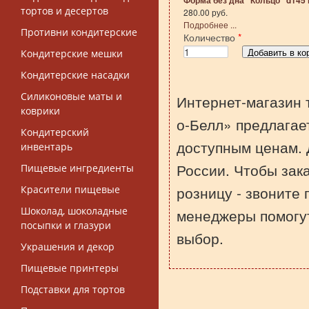
Форма без дна "Кольцо" d145 
тортов и десертов
280.00 руб.
Подробнее ...
Противни кондитерские
Количество
*
Кондитерские мешки
Кондитерские насадки
Силиконовые маты и
Интернет-магазин 
коврики
о-Белл» предлагает
Кондитерский
доступным ценам. 
инвентарь
России. Чтобы зака
Пищевые ингредиенты
розницу - звоните
Красители пищевые
Шоколад, шоколадные
менеджеры помогу
посыпки и глазури
выбор.
Украшения и декор
Пищевые принтеры
Подставки для тортов