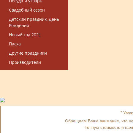
Посуда и утварь
Свадебный сезон
Детский праздник, День
Рождения
Новый год 202
5
Пасха
Другие праздники
Производители
* Ува
Обращаем Ваше внимание, что цен
Точную стоимость и нал