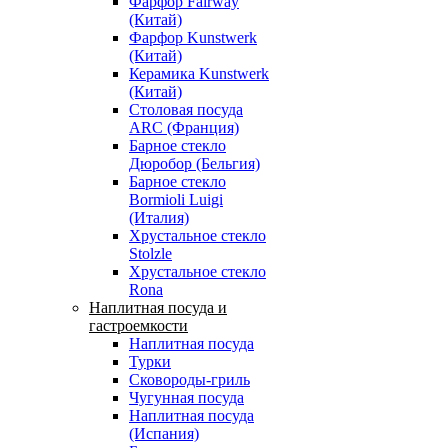
Фарфор Fairway
(Китай)
Фарфор Kunstwerk
(Китай)
Керамика Kunstwerk
(Китай)
Столовая посуда
ARC (Франция)
Барное стекло
Дюробор (Бельгия)
Барное стекло
Bormioli Luigi
(Италия)
Хрустальное стекло
Stolzle
Хрустальное стекло
Rona
Наплитная посуда и
гастроемкости
Наплитная посуда
Турки
Сковороды-гриль
Чугунная посуда
Наплитная посуда
(Испания)