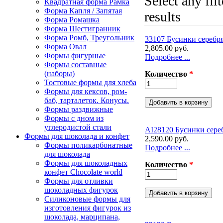
Select any fil
Квадратная форма Рамка
Форма Капля / Запятая
results
Форма Ромашка
Форма Шестигранник
Форма Ромб, Треугольник
33107 Бусинки серебр
Форма Овал
2,805.00 руб.
Формы фигурные
Подробнее ...
Формы составные
(наборы)
Количество
*
Тостовые формы для хлеба
Формы для кексов, ром-
баб, тарталеток. Конусы.
Формы раздвижные
Формы с дном из
углеродистой стали
AI28120 Бусинки сере
Формы для шоколада и конфет
2,590.00 руб.
Формы поликарбонатные
Подробнее ...
для шоколада
Формы для шоколадных
Количество
*
конфет Сhocolate world
Формы для отливки
шоколадных фигурок
Силиконовые формы для
изготовления фигурок из
шоколада, марципана,