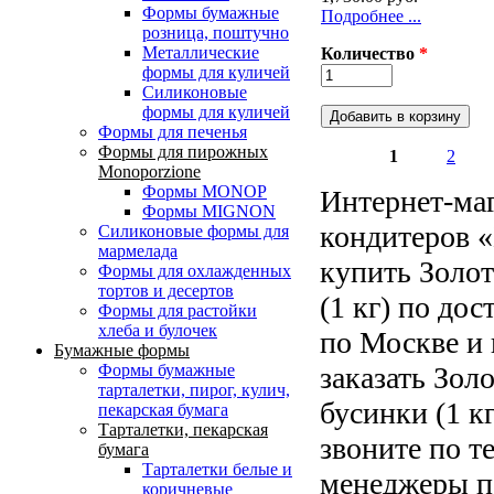
Формы бумажные
Подробнее ...
розница, поштучно
Металлические
Количество
*
формы для куличей
Силиконовые
формы для куличей
Формы для печенья
Формы для пирожных
1
2
Monoporzione
Страницы
Формы MONOP
Интернет-маг
Формы MIGNON
кондитеров «
Силиконовые формы для
мармелада
купить Золот
Формы для oхлажденных
тортов и десертов
(1 кг) по до
Формы для растойки
хлеба и булочек
по Москве и 
Бумажные формы
заказать Зол
Формы бумажные
тарталетки, пирог, кулич,
бусинки (1 кг
пекарская бумага
Тарталетки, пекарская
звоните по т
бумага
Тарталетки белые и
менеджеры п
коричневые