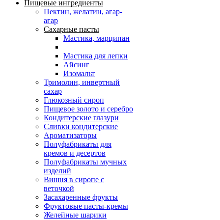
Пищевые ингредиенты
Пектин, желатин, агар-
агар
Сахарные пасты
Мастика, марципан
Мастика для лепки
Айсинг
Изомальт
Тримолин, инвертный
сахар
Глюкозный сироп
Пищевое золото и серебро
Кондитерские глазури
Сливки кондитерские
Ароматизаторы
Полуфабрикаты для
кремов и десертов
Полуфабрикаты мучных
изделий
Вишня в сиропе с
веточкой
Засахаренные фрукты
Фруктовые пасты-кремы
Желейные шарики