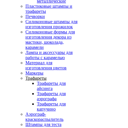
металлические
Пластиковые штампы и
трафареты
Печворки
Силиконовые штампы для
изготовления прожилок
Силиконовые формы для
изготовления декора из
мастики, шоколада,
карамели
Лампа и аксессуары для
работы с карамелью
Материал для
изготовления цветов
Маркеры
Трафареты
Трафареты для
айсинга
Трафареты для
аэрографа
Трафареты для
капучино
Аэрограф-
краскораспылитель
Штампы для теста