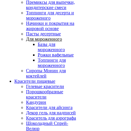
Премиксы для выпечки,
кондитерские смеси
Топпинги для десерта и
мороженого
Начинки и покрытия на
жировой основе
Пасты десертные
Для мороженного
Базы для
мороженного
Рожки вафельные
Топпинги для
мороженного
Сиропы Монин для
коктейлей
Красители пищевые
Гелевые красители
Порошкообразные
красители
Кандурин
Красители для айсинга
Декор гель для надписей
Краситель для аэрографа
Шоколадный Спрей-
Велюр