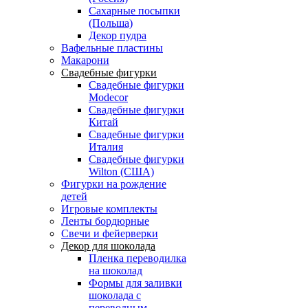
Сахарные посыпки
(Польша)
Декор пудра
Вафельные пластины
Макарони
Свадебные фигурки
Свадебные фигурки
Modecor
Свадебные фигурки
Китай
Свадебные фигурки
Италия
Свадебные фигурки
Wilton (США)
Фигурки на рождение
детей
Игровые комплекты
Ленты бордюрные
Свечи и фейерверки
Декор для шоколада
Пленка переводилка
на шоколад
Формы для заливки
шоколада с
переводным