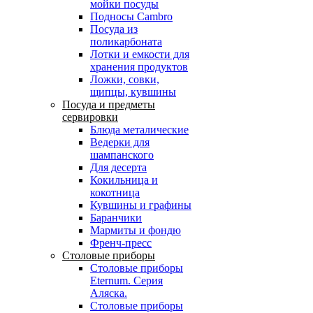
мойки посуды
Подносы Cambro
Посуда из
поликарбоната
Лотки и емкости для
хранения продуктов
Ложки, совки,
щипцы, кувшины
Посуда и предметы
сервировки
Блюда металические
Ведерки для
шампанского
Для десерта
Кокильница и
кокотница
Кувшины и графины
Баранчики
Мармиты и фондю
Френч-пресс
Столовые приборы
Столовые приборы
Eternum. Серия
Аляска.
Столовые приборы