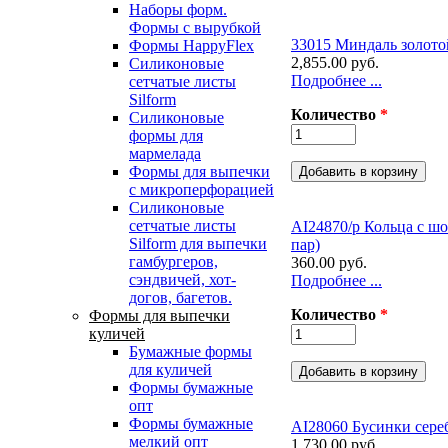
Наборы форм.
Формы с вырубкой
33015 Миндаль золото
Формы HappyFlex
2,855.00 руб.
Силиконовые
Подробнее ...
сетчатые листы
Silform
Количество
*
Силиконовые
формы для
мармелада
Формы для выпечки
с микроперфорацией
Силиконовые
сетчатые листы
AI24870/р Кольца с шо
Silform для выпечки
пар)
гамбургеров,
360.00 руб.
сэндвичей, хот-
Подробнее ...
догов, багетов.
Количество
*
Формы для выпечки
куличей
Бумажные формы
для куличей
Формы бумажные
опт
Формы бумажные
AI28060 Бусинки сере
мелкий опт
1,730.00 руб.