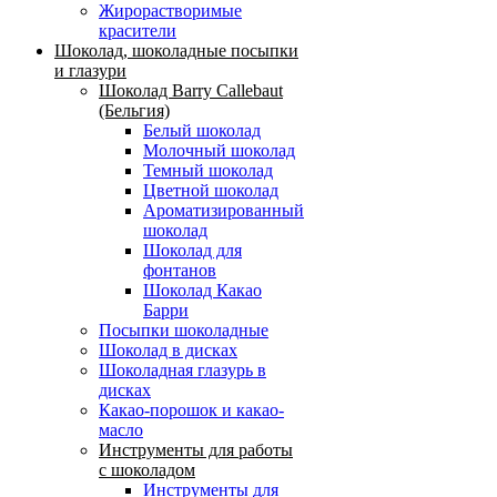
Жирорастворимые
красители
Шоколад, шоколадные посыпки
и глазури
Шоколад Barry Callebaut
(Бельгия)
Белый шоколад
Молочный шоколад
Темный шоколад
Цветной шоколад
Ароматизированный
шоколад
Шоколад для
фонтанов
Шоколад Какао
Барри
Посыпки шоколадные
Шоколад в дисках
Шоколадная глазурь в
дисках
Какао-порошок и какао-
масло
Инструменты для работы
с шоколадом
Инструменты для