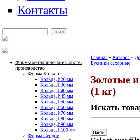
Контакты
Поиск
Форма поиска
Главная
»
Каталог
»
Де
Формы металлические Собств.
Бусинки сахарные
Вы здесь
производство
Форма Кольцо
Золотые и
Кольца, h20 мм
Кольца, h30 мм
(1 кг)
Кольца, h40 мм
Кольца, h45 мм
Кольца, h50 мм
Искать това
Кольца, h60 мм
Кольца, h70 мм
Кольца, h80 мм
Кольца, h90 мм
Кольца, h100 мм
Форма Сердце