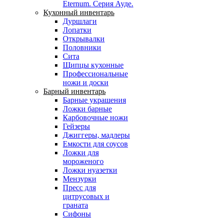
Eternum. Серия Ауде.
Кухонный инвентарь
Дуршлаги
Лопатки
Открывалки
Половники
Сита
Щипцы кухонные
Профессиональные
ножи и доски
Барный инвентарь
Барные украшения
Ложки барные
Карбовочные ножи
Гейзеры
Джиггеры, мадлеры
Емкости для соусов
Ложки для
мороженого
Ложки нуазетки
Мензурки
Пресс для
цитрусовых и
граната
Сифоны