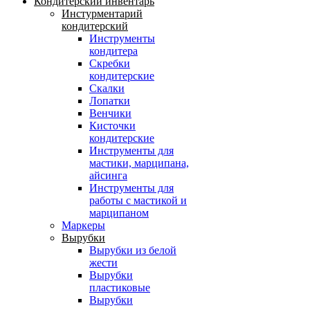
Кондитерский инвентарь
Инстурментарий
кондитерский
Инструменты
кондитера
Скребки
кондитерские
Скалки
Лопатки
Венчики
Кисточки
кондитерские
Инструменты для
мастики, марципана,
айсинга
Инструменты для
работы с мастикой и
марципаном
Маркеры
Вырубки
Вырубки из белой
жести
Вырубки
пластиковые
Вырубки