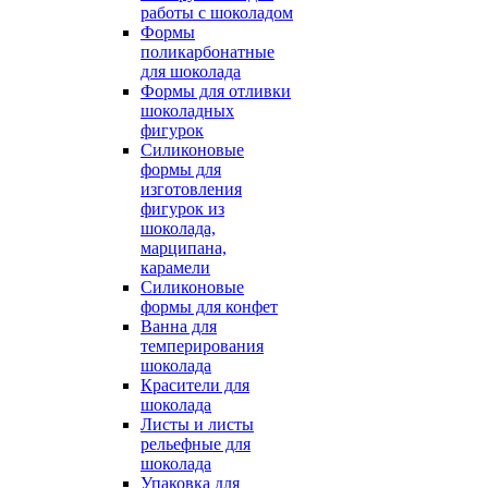
работы с шоколадом
Формы
поликарбонатные
для шоколада
Формы для отливки
шоколадных
фигурок
Силиконовые
формы для
изготовления
фигурок из
шоколада,
марципана,
карамели
Силиконовые
формы для конфет
Ванна для
темперирования
шоколада
Красители для
шоколада
Листы и листы
рельефные для
шоколада
Упаковка для