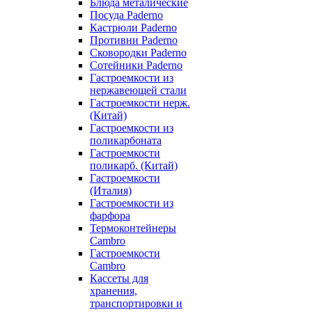
Блюда металические
Посуда Paderno
Кастрюли Paderno
Противни Paderno
Сковородки Paderno
Сотейники Paderno
Гастроемкости из
нержавеющей стали
Гастроемкости нерж.
(Китай)
Гастроемкости из
поликарбоната
Гастроемкости
поликарб. (Китай)
Гастроемкости
(Италия)
Гастроемкости из
фарфора
Термоконтейнеры
Cambro
Гастроемкости
Cambro
Кассеты для
хранения,
транспортировки и