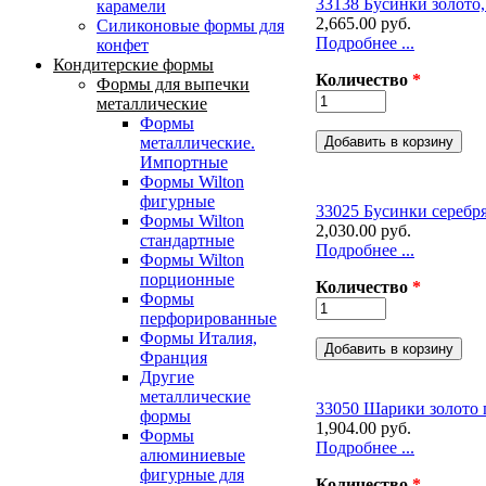
33138 Бусинки золото,
карамели
2,665.00 руб.
Силиконовые формы для
Подробнее ...
конфет
Кондитерские формы
Количество
*
Формы для выпечки
металлические
Формы
металлические.
Импортные
Формы Wilton
фигурные
33025 Бусинки серебр
Формы Wilton
2,030.00 руб.
стандартные
Подробнее ...
Формы Wilton
порционные
Количество
*
Формы
перфорированные
Формы Италия,
Франция
Другие
металлические
33050 Шарики золото п
формы
1,904.00 руб.
Формы
Подробнее ...
алюминиевые
фигурные для
Количество
*