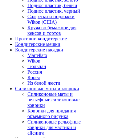
Поднос пластик, белый
Поднос пластик, черный
Салфетки и подложки
Wilton (США)
Кружево бумажное для
кексов и тортов
Противни кондитерские
Кондитерские мешки
Кондитерские насадки
Martellato
Wilton
Тюльпан
Россия
Корея
Из белой жести
Силиконовые маты и коврики
Силиконовые маты и
рельефные силиконовые
коврики
Коврики для придания
объемного рисунка
Силиконовые рельефные
коврики для мастики и
айсинга