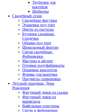
Трубочки для
коктейля
Шейкеры
Свадебный сезон
Свадебные фигурки
Этажерки под торт
Цветы из пастилы
Бусинки сахарные.
Сердечки
Оборки под торт
Шоколадный фонтан
Свечи свадебные.
Фейерверки
Мастика и айсинг
Готовые полуфабрикаты
Пищевые красители
Формы для выпечки
Предметы сервировки
Детский праздник, День
Рождения
Фигурный декор из сахара
Фигурный декор из
мармелада
Вафельные пластины
Свечи и фейерверки