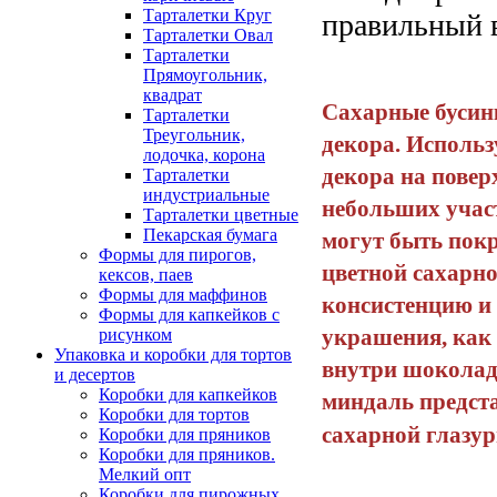
Тарталетки Круг
правильный 
Тарталетки Овал
Тарталетки
Прямоугольник,
квадрат
Сахарные бусинк
Тарталетки
Треугольник,
декора. Использ
лодочка, корона
декора на повер
Тарталетки
индустриальные
небольших учас
Тарталетки цветные
Пекарская бумага
могут быть пок
Формы для пирогов,
цветной сахарн
кексов, паев
Формы для маффинов
консистенцию и 
Формы для капкейков с
украшения, как 
рисунком
Упаковка и коробки для тортов
внутри шоколад
и десертов
Коробки для капкейков
миндаль предст
Коробки для тортов
сахарной глаз
Коробки для пряников
Коробки для пряников.
Мелкий опт
Коробки для пирожных