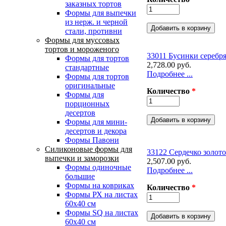
заказных тортов
Формы для выпечки
из нерж. и черной
стали, противни
Формы для муссовых
тортов и мороженого
33011 Бусинки серебр
Формы для тортов
2,728.00 руб.
стандартные
Подробнее ...
Формы для тортов
оригинальные
Количество
*
Формы для
порционных
десертов
Формы для мини-
десертов и декора
Формы Павони
Силиконовые формы для
33122 Сердечко золот
выпечки и заморозки
2,507.00 руб.
Формы одиночные
Подробнее ...
большие
Формы на ковриках
Количество
*
Формы РХ на листах
60х40 см
Формы SQ на листах
60х40 см