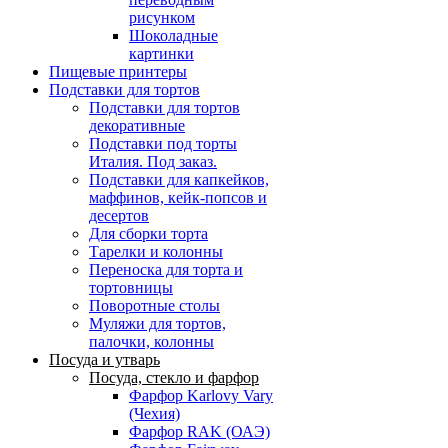
рисунком
Шоколадные
картинки
Пищевые принтеры
Подставки для тортов
Подставки для тортов
декоративные
Подставки под торты
Италия. Под заказ.
Подставки для капкейков,
маффинов, кейк-попсов и
десертов
Для сборки торта
Тарелки и колонны
Переноска для торта и
тортовницы
Поворотные столы
Муляжи для тортов,
палочки, колонны
Посуда и утварь
Посуда, стекло и фарфор
Фарфор Karlovy Vary
(Чехия)
Фарфор RAK (ОАЭ)