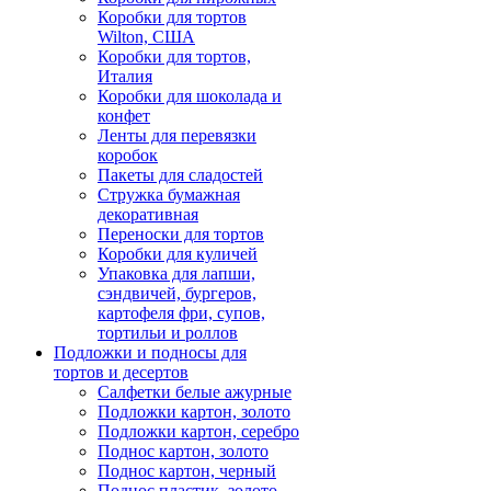
Коробки для тортов
Wilton, США
Коробки для тортов,
Италия
Коробки для шоколада и
конфет
Ленты для перевязки
коробок
Пакеты для сладостей
Стружка бумажная
декоративная
Переноски для тортов
Коробки для куличей
Упаковка для лапши,
сэндвичей, бургеров,
картофеля фри, супов,
тортильи и роллов
Подложки и подносы для
тортов и десертов
Салфетки белые ажурные
Подложки картон, золото
Подложки картон, серебро
Поднос картон, золото
Поднос картон, черный
Поднос пластик, золото