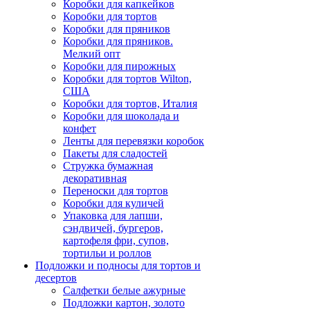
Коробки для капкейков
Коробки для тортов
Коробки для пряников
Коробки для пряников.
Мелкий опт
Коробки для пирожных
Коробки для тортов Wilton,
США
Коробки для тортов, Италия
Коробки для шоколада и
конфет
Ленты для перевязки коробок
Пакеты для сладостей
Стружка бумажная
декоративная
Переноски для тортов
Коробки для куличей
Упаковка для лапши,
сэндвичей, бургеров,
картофеля фри, супов,
тортильи и роллов
Подложки и подносы для тортов и
десертов
Салфетки белые ажурные
Подложки картон, золото