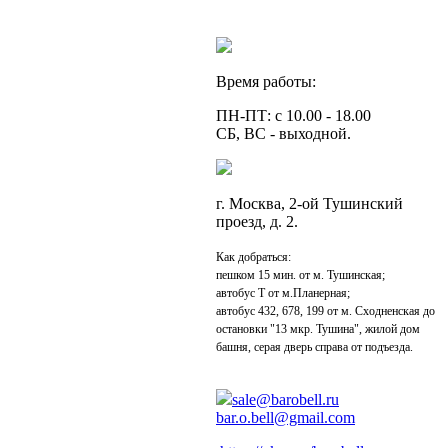
Время работы:
ПН-ПТ: с 10.00 - 18.00
СБ, ВС - выходной.
г. Москва, 2-ой Тушинский
проезд, д. 2.
Как добраться:
пешком 15 мин. от м. Тушинская;
автобус Т от м.Планерная;
автобус 432, 678, 199 от м. Сходненская до
остановки "13 мкр. Тушина", жилой дом
башня, серая дверь справа от подъезда.
sale@barobell.ru
bar.o.bell@gmail.com