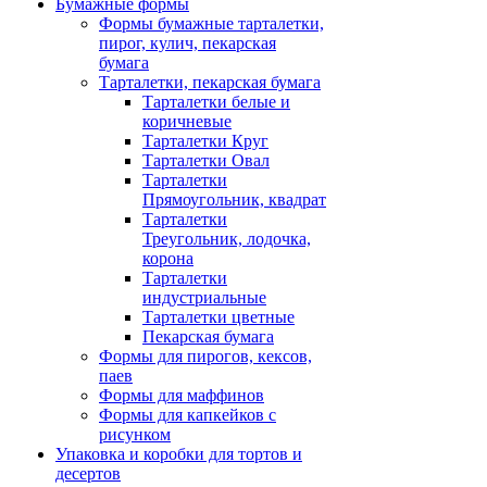
Бумажные формы
Формы бумажные тарталетки,
пирог, кулич, пекарская
бумага
Тарталетки, пекарская бумага
Тарталетки белые и
коричневые
Тарталетки Круг
Тарталетки Овал
Тарталетки
Прямоугольник, квадрат
Тарталетки
Треугольник, лодочка,
корона
Тарталетки
индустриальные
Тарталетки цветные
Пекарская бумага
Формы для пирогов, кексов,
паев
Формы для маффинов
Формы для капкейков с
рисунком
Упаковка и коробки для тортов и
десертов