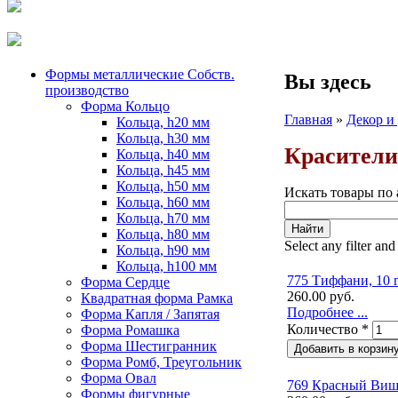
Формы металлические Собств.
Вы здесь
производство
Форма Кольцо
Главная
»
Декор и
Кольца, h20 мм
Кольца, h30 мм
Красители
Кольца, h40 мм
Кольца, h45 мм
Кольца, h50 мм
Искать товары по 
Кольца, h60 мм
Кольца, h70 мм
Кольца, h80 мм
Select any filter and
Кольца, h90 мм
Кольца, h100 мм
775 Тиффани, 10 
Форма Сердце
260.00 руб.
Квадратная форма Рамка
Подробнее ...
Форма Капля / Запятая
Количество
*
Форма Ромашка
Форма Шестигранник
Форма Ромб, Треугольник
Форма Овал
769 Красный Вишн
Формы фигурные