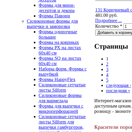
Формы для мини-
131 Коричневый о
десертов и декора
481.00 руб.
Формы Павони
Подробнее ...
Силиконовые формы для
Количество
*
выпечки и заморозки
Формы одиночные
большие
Формы на ковриках
Страницы
Формы РХ на листах
60х40 см
Формы SQ на листах
1
60х40 см
2
Наборы форм. Формы с
3
вырубкой
4
Формы HappyFlex
5
Силиконовые сетчатые
следующая ›
листы Silform
последняя »
Силиконовые формы
для мармелада
Интернет-магазин 
Формы для выпечки с
доступным ценам. 
микроперфорацией
розницу - звоните
Силиконовые сетчатые
листы Silform для
Красители пор
выпечки гамбургеров,