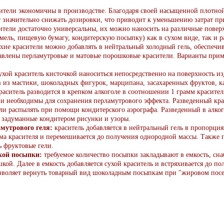
ители экономичны в производстве. Благодаря своей насыщенной плотно
 значительно снижать дозировки, что приводит к уменьшению затрат п
ители достаточно универсальны, их можно наносить на различные поверх
амель, пищевую бумагу, кондитерскую посыпку) как в сухом виде, так и
хие красители можно добавлять в нейтральный холодный гель, обеспечив
тавлены перламутровые и матовые порошковые красители. Варианты при
ухой краситель кисточкой наноситься непосредственно на поверхность из
в из мастики, шоколадных фигурок, марципана, засахаренных фруктов, к
аситель разводится в крепком алкоголе в соотношении 1 грамм красителя
и необходимы для сохранения перламутрового эффекта. Разведенный кра
ли распылять при помощи кондитерского аэрографа. Разведенный в алког
 задуманные кондитером рисунки и узоры.
мутрового геля:
краситель добавляется в нейтральный гель в пропорция
мма красителя и перемешивается до получения однородной массы. Также
 фруктовые гели.
кой посыпки:
требуемое количество посыпки закладывают в емкость, сн
ой. Далее в емкость добавляется сухой краситель и встряхивается до п
озволяет вернуть товарный вид шоколадным посыпкам при "жировом пос