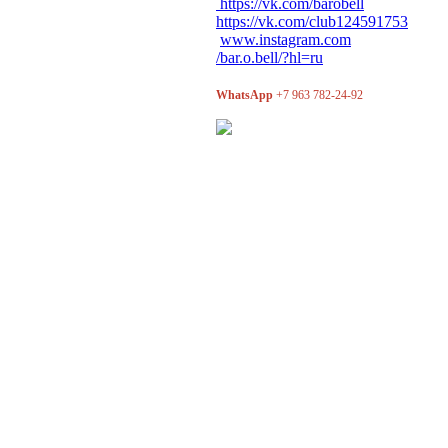
https://vk.com/barobell
https://vk.com/club124591753
www.instagram.com
/bar.o.bell/?hl=ru
WhatsApp
+7 963 782-24-92