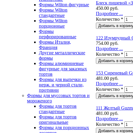
Блеск пищевой «З
Формы Wilton фигурные
450.00 руб.
Формы Wilton
Подробнее ...
стандартные
Количество
*
Формы Wilton
порционные
Формы
перфорированные
122 Изумрудный G
Формы Италия,
754.00 руб.
Франция
Подробнее ...
Другие металлические
Количество
*
формы
Формы алюминиевые
фигурные для заказных
153 Сиреневый Gu
тортов
481.00 руб.
Формы для выпечки из
Подробнее ...
нерж. и черной стали,
Количество
*
противни
Формы для муссовых тортов и
мороженого
Формы для тортов
111 Желтый Guzma
стандартные
481.00 руб.
Формы для тортов
Подробнее ...
оригинальные
Количество
*
Формы для порционных
десертов