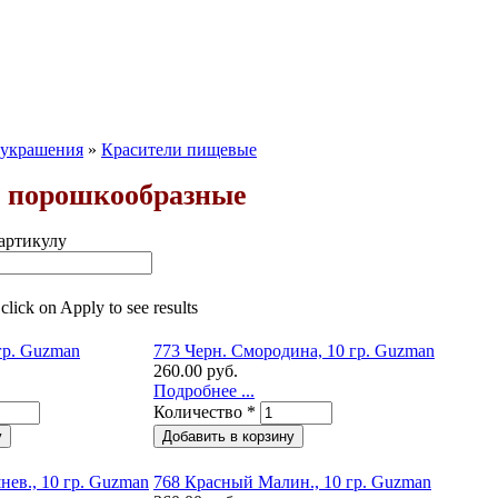
 украшения
»
Красители пищевые
 порошкообразные
артикулу
 click on Apply to see results
гр. Guzman
773 Черн. Смородина, 10 гр. Guzman
260.00 руб.
Подробнее ...
Количество
*
ев., 10 гр. Guzman
768 Красный Малин., 10 гр. Guzman