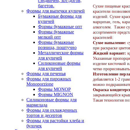
сэндвичей, хот-догов,
багетов.
Сухие пищевые крас
Формы для выпечки куличей
красители позволяют
Бумажные формы для
изделий. Сухие крас
куличей
марципан, гель, кар
Формы бумажные опт
алкоголем. Также су
Формы бумажные
ассортименте предс
мелкий опт
красителей:
Формы бумажные
Сухое напыление:
с
розница, поштучно
при раскраске цвето
Металлические формы
Жидкий вариант:
кр
для куличей
Указанные пропорци
Силиконовые формы
изделие кисточкой и
для куличей
четко прорисовывать
Формы для печенья
Изготовление перла
Формы для пирожных
добавляется 1-2 гра
Monoporzione
можно подкрашивать
Формы MONOP
Окраска кондитерс
Формы MIGNON
закрывающейся крышк
Силиконовые формы для
Такая технология п
мармелада
Формы для oхлажденных
тортов и десертов
Формы для растойки хлеба и
булочек