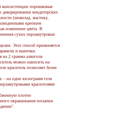
й консистенции порошковые
ри декорировании кондитерских
ности (шоколад, мастику,
 разведенными крепким
ая изменение цвета. В
менения сухих перламутровых
делия. Этот способ применяется
арамели и выпечки.
 на 2 грамма алкоголя.
ситель можно наносить на
оле краситель позволяет более
х – на один килограмм геля
 перламутровыми красителями
абженную плотно
олного окрашивания посыпки.
едении".