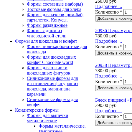
260.00 руб.
Формы составные (наборы)
Подробнее ...
Тостовые формы для хлеба
Количество
*
Формы для кексов, ром-баб,
тарталеток. Конусы.
Формы раздвижные
Формы с дном из
20936 Перламутр 
углеродистой стали
780.00 руб.
Формы для шоколада и конфет
Подробнее ...
Формы поликарбонатные для
Количество
*
шоколада
Формы для шоколадных
конфет Сhocolate world
20938 Перламутр З
Формы для отливки
780.00 руб.
шоколадных фигурок
Подробнее ...
Силиконовые формы для
Количество
*
изготовления фигурок из
шоколада, марципана,
карамели
Силиконовые формы для
Блеск пищевой «Р
конфет
390.00 руб.
Кондитерские формы
Подробнее ...
Формы для выпечки
Количество
*
металлические
Формы металлические.
Импортные