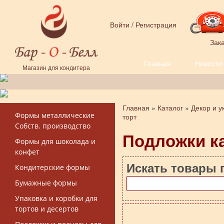
Перейти к основному содержанию
Войти
/
Регистрация
Зака
Главная
Новости
Форма поиска
Магазин для кондитера
Главная
»
Каталог
»
Декор и у
Вы здесь
Формы металлические
торт
Собств. производство
Подложки ка
Формы для шоколада и
конфет
Искать товары 
Кондитерские формы
Бумажные формы
Упаковка и коробки для
тортов и десертов