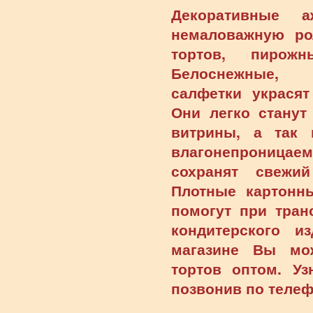
Декоративные а
немаловажную ро
тортов, пирож
Белоснежные,
салфетки украся
Они легко станут
витрины, а так
влагонепроница
сохранят свежи
Плотные картонн
помогут при тран
кондитерского и
магазине Вы мо
тортов оптом. У
позвонив по телеф