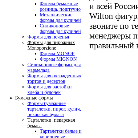
Формы бумажные
и всей Росси
розница, поштучно
Wilton фигур
Металлические
формы для куличей
звоните по т
Силиконовые
формы для куличей
менеджеры п
Формы для печенья
Формы для пирожных
правильный 
Monoporzione
Формы MONOP
Формы MIGNON
Силиконовые формы для
мармелада
Формы для oхлажденных
тортов и десертов
Формы для растойки
хлеба и булочек
Бумажные формы
Формы бумажные
тарталетки, пирог, кулич,
пекарская бумага
Тарталетки, пекарская
бумага
Тарталетки белые и
коричневые