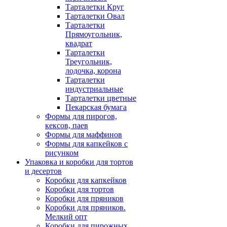
Тарталетки Круг
Тарталетки Овал
Тарталетки
Прямоугольник,
квадрат
Тарталетки
Треугольник,
лодочка, корона
Тарталетки
индустриальные
Тарталетки цветные
Пекарская бумага
Формы для пирогов,
кексов, паев
Формы для маффинов
Формы для капкейков с
рисунком
Упаковка и коробки для тортов
и десертов
Коробки для капкейков
Коробки для тортов
Коробки для пряников
Коробки для пряников.
Мелкий опт
Коробки для пирожных