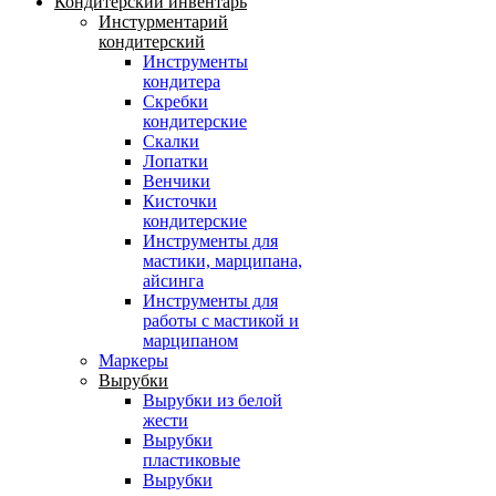
Кондитерский инвентарь
Инстурментарий
кондитерский
Инструменты
кондитера
Скребки
кондитерские
Скалки
Лопатки
Венчики
Кисточки
кондитерские
Инструменты для
мастики, марципана,
айсинга
Инструменты для
работы с мастикой и
марципаном
Маркеры
Вырубки
Вырубки из белой
жести
Вырубки
пластиковые
Вырубки