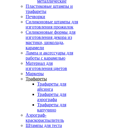
металлические
Пластиковые штампы и
трафареты
Печворки
Силиконовые штампы для
изготовления прожилок
Силиконовые формы для
изготовления декора из
мастики, шоколада,
карамели
Лампа и аксессуары для
работы с карамелью
Материал для
изготовления цветов
Маркеры
Трафареты
Трафареты для
айсинга
Трафареты для
аэрографа
Трафареты для
капучино
Аэрограф-
краскораспылитель
Штампы для теста