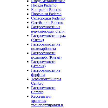
Блюда металические
Посуда Paderno
Кастрюли Paderno
Противни Paderno
Сковородки Paderno
Сотейники Paderno
Гастроемкости из
нержавеющей стали
Гастроемкости нерж.
(Китай)
Гастроемкости из
поликарбоната
Гастроемкости
поликарб. (Китай)
Гастроемкости
(Италия)
Гастроемкости из
фарфора
Термоконтейнеры
Cambro
Гастроемкости
Cambro
Кассеты для
хранения,
транспортировки и