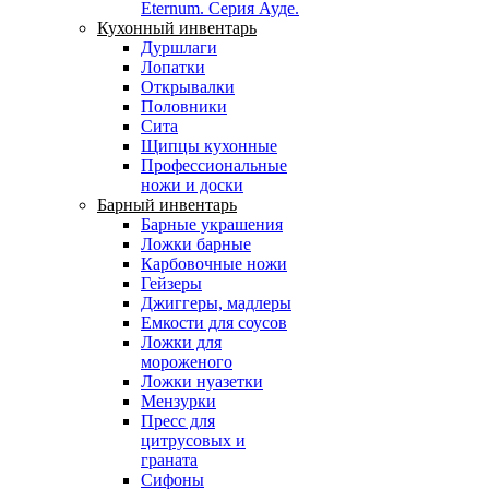
Eternum. Серия Ауде.
Кухонный инвентарь
Дуршлаги
Лопатки
Открывалки
Половники
Сита
Щипцы кухонные
Профессиональные
ножи и доски
Барный инвентарь
Барные украшения
Ложки барные
Карбовочные ножи
Гейзеры
Джиггеры, мадлеры
Емкости для соусов
Ложки для
мороженого
Ложки нуазетки
Мензурки
Пресс для
цитрусовых и
граната
Сифоны