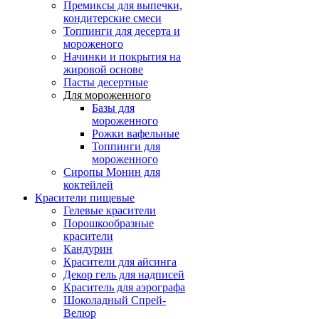
Премиксы для выпечки,
кондитерские смеси
Топпинги для десерта и
мороженого
Начинки и покрытия на
жировой основе
Пасты десертные
Для мороженного
Базы для
мороженного
Рожки вафельные
Топпинги для
мороженного
Сиропы Монин для
коктейлей
Красители пищевые
Гелевые красители
Порошкообразные
красители
Кандурин
Красители для айсинга
Декор гель для надписей
Краситель для аэрографа
Шоколадный Спрей-
Велюр