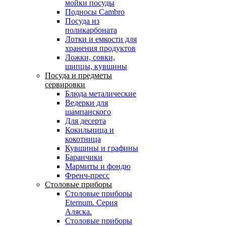
мойки посуды
Подносы Cambro
Посуда из
поликарбоната
Лотки и емкости для
хранения продуктов
Ложки, совки,
щипцы, кувшины
Посуда и предметы
сервировки
Блюда металические
Ведерки для
шампанского
Для десерта
Кокильница и
кокотница
Кувшины и графины
Баранчики
Мармиты и фондю
Френч-пресс
Столовые приборы
Столовые приборы
Eternum. Серия
Аляска.
Столовые приборы