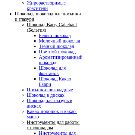
Жирорастворимые
красители
Шоколад, шоколадные посыпки
и глазури
Шоколад Barry Callebaut
(Бельгия)
Белый шоколад
Молочный шоколад
Темный шоколад
Цветной шоколад
Ароматизированный
шоколад
Шоколад для
фонтанов
Шоколад Какао
Барри
Посыпки шоколадные
Шоколад в дисках
Шоколадная глазурь в
дисках
Какао-порошок и какао-
масло
Инструменты для работы
с шоколадом
Инструменты для