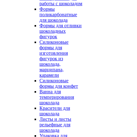
работы с шоколадом
Формы
поликарбонатные
для шоколада
Формы для отливки
шоколадных
фигурок
Силиконовые
формы для
изготовления
фигурок из
шоколада,
марципана,
карамели
Силиконовые
формы для конфет
Ванна для
темперирования
шоколада
Красители для
шоколада
Листы и листы
рельефные для
шоколада
Упаковка для