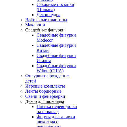
Сахарные посыпки
(Польша)
Декор пудра
Вафельные пластины
Макарони
Свадебные фигурки
Свадебные фигурки
Modecor
Свадебные фигурки
Китай
Свадебные фигурки
Италия
Свадебные фигурки
Wilton (США)
Фигурки на рождение
детей
Игровые комплекты
Ленты бордюрные
Свечи и фейерверки
Декор для шоколада
Пленка переводилка
на шоколад
Формы для заливки
шоколада с
переводным