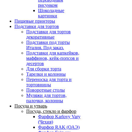
рисунком
Шоколадные
картинки
Пищевые принтеры
Подставки для тортов
Подставки для тортов
декоративные
Подставки под торты
Италия. Под заказ.
Подставки для капкейков,
маффинов, кейк-попсов и
десертов
Для сборки торта
Тарелки и колонны
Переноска для торта и
тортовницы
Поворотные столы
Муляжи для тортов,
палочки, колонны
Посуда и утварь
Посуда, стекло и фарфор
Фарфор Karlovy Vary
(Чехия)
Фарфор RAK (ОАЭ)