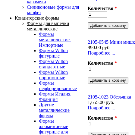
карамели
Силиконовые формы для
Количество
*
конфет
Кондитерские формы
Формы для выпечки
металлические
Формы
металлические.
2105-0545 Мини мишк
Импортные
990.00 руб.
Формы Wilton
Подробнее ...
фигурные
Формы Wilton
Количество
*
стандартные
Формы Wilton
порционные
Формы
перфорированные
Формы Италия,
2105-1023 Обезьянка
Франция
1,655.00 руб.
Другие
Подробнее ...
металлические
формы
Количество
*
Формы
алюминиевые
фигурные для