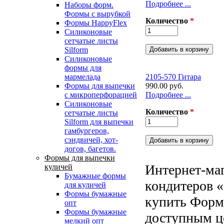
Подробнее ...
Наборы форм.
Формы с вырубкой
Количество
*
Формы HappyFlex
Силиконовые
сетчатые листы
Silform
Силиконовые
формы для
2105-570 Гитара
мармелада
990.00 руб.
Формы для выпечки
Подробнее ...
с микроперфорацией
Силиконовые
Количество
*
сетчатые листы
Silform для выпечки
гамбургеров,
сэндвичей, хот-
догов, багетов.
Формы для выпечки
Интернет-маг
куличей
Бумажные формы
кондитеров «
для куличей
Формы бумажные
купить Форм
опт
Формы бумажные
доступным ц
мелкий опт