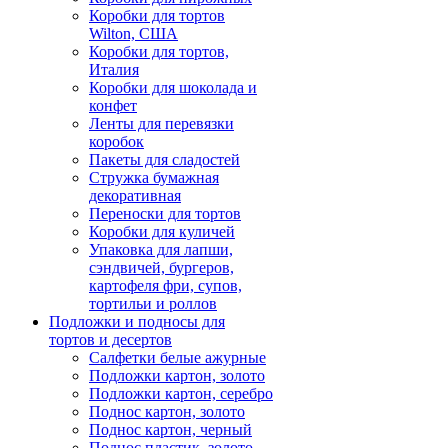
Коробки для тортов
Wilton, США
Коробки для тортов,
Италия
Коробки для шоколада и
конфет
Ленты для перевязки
коробок
Пакеты для сладостей
Стружка бумажная
декоративная
Переноски для тортов
Коробки для куличей
Упаковка для лапши,
сэндвичей, бургеров,
картофеля фри, супов,
тортильи и роллов
Подложки и подносы для
тортов и десертов
Салфетки белые ажурные
Подложки картон, золото
Подложки картон, серебро
Поднос картон, золото
Поднос картон, черный
Поднос пластик, золото