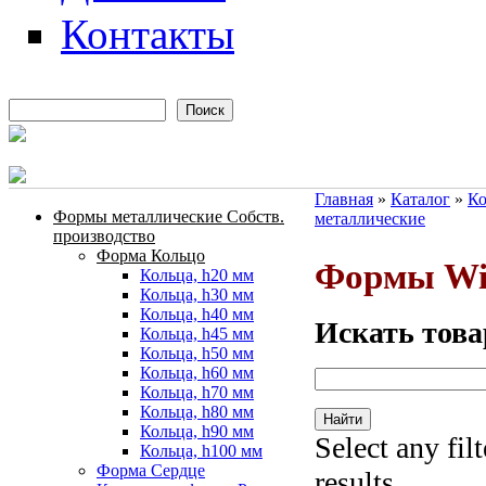
Контакты
Поиск
Форма поиска
Главная
»
Каталог
»
Ко
Формы металлические Собств.
металлические
Вы здесь
производство
Форма Кольцо
Формы Wi
Кольца, h20 мм
Кольца, h30 мм
Кольца, h40 мм
Искать това
Кольца, h45 мм
Кольца, h50 мм
Кольца, h60 мм
Кольца, h70 мм
Кольца, h80 мм
Кольца, h90 мм
Select any fil
Кольца, h100 мм
Форма Сердце
results