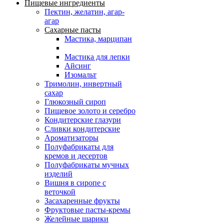
Пищевые ингредиенты
Пектин, желатин, агар-
агар
Сахарные пасты
Мастика, марципан
Мастика для лепки
Айсинг
Изомальт
Тримолин, инвертный
сахар
Глюкозный сироп
Пищевое золото и серебро
Кондитерские глазури
Сливки кондитерские
Ароматизаторы
Полуфабрикаты для
кремов и десертов
Полуфабрикаты мучных
изделий
Вишня в сиропе с
веточкой
Засахаренные фрукты
Фруктовые пасты-кремы
Желейные шарики