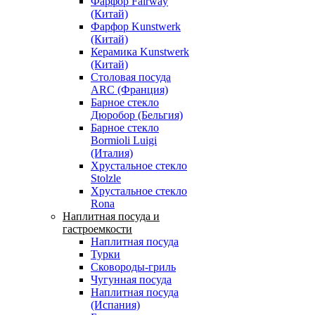
Фарфор Fairway
(Китай)
Фарфор Kunstwerk
(Китай)
Керамика Kunstwerk
(Китай)
Столовая посуда
ARC (Франция)
Барное стекло
Дюробор (Бельгия)
Барное стекло
Bormioli Luigi
(Италия)
Хрустальное стекло
Stolzle
Хрустальное стекло
Rona
Наплитная посуда и
гастроемкости
Наплитная посуда
Турки
Сковороды-гриль
Чугунная посуда
Наплитная посуда
(Испания)