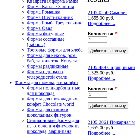
Квадратная форма Рамка
Форма Капля / Запятая
Форма Ромашка
2105-0250 Самолет
Форма Шестигранник
1,655.00 руб.
Форма Ромб, Треугольник
Подробнее ...
Форма Овал
Количество
*
Формы фигурные
Формы составные
(наборы)
Тостовые формы для хлеба
Формы для кексов, ром-
баб, тарталеток. Конусы.
Формы раздвижные
2105-489 Сидящий ми
Формы с дном из
1,525.00 руб.
углеродистой стали
Подробнее ...
Формы для шоколада и конфет
Формы поликарбонатные
Количество
*
для шоколада
Формы для шоколадных
конфет Сhocolate world
Формы для отливки
шоколадных фигурок
Силиконовые формы для
2105-2061 Пожарная 
изготовления фигурок из
1,655.00 руб.
шоколада, марципана,
Подробнее ...