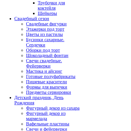
Трубочки для
коктейля
Шейкеры
Свадебный сезон
Свадебные фигурки
Этажерки под торт
Цветы из пастилы
Бусинки сахарные.
Сердечки
Оборки под торт
Шоколадный фонтан
Свечи свадебные.
Фейерверки
Мастика и айсинг
Готовые полуфабрикаты
Пищевые красители
Формы для выпечки
Предметы сервировки
Детский праздник, День
Рождения
Фигурный декор из сахара
Фигурный декор из
мармелада
Вафельные пластины
Свечи и фейерверки