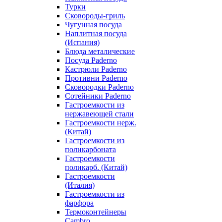
Турки
Сковороды-гриль
Чугунная посуда
Наплитная посуда
(Испания)
Блюда металические
Посуда Paderno
Кастрюли Paderno
Противни Paderno
Сковородки Paderno
Сотейники Paderno
Гастроемкости из
нержавеющей стали
Гастроемкости нерж.
(Китай)
Гастроемкости из
поликарбоната
Гастроемкости
поликарб. (Китай)
Гастроемкости
(Италия)
Гастроемкости из
фарфора
Термоконтейнеры
Cambro