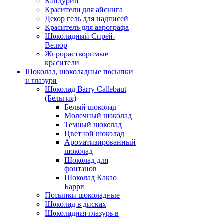
Кандурин
Красители для айсинга
Декор гель для надписей
Краситель для аэрографа
Шоколадный Спрей-
Велюр
Жирорастворимые
красители
Шоколад, шоколадные посыпки
и глазури
Шоколад Barry Callebaut
(Бельгия)
Белый шоколад
Молочный шоколад
Темный шоколад
Цветной шоколад
Ароматизированный
шоколад
Шоколад для
фонтанов
Шоколад Какао
Барри
Посыпки шоколадные
Шоколад в дисках
Шоколадная глазурь в