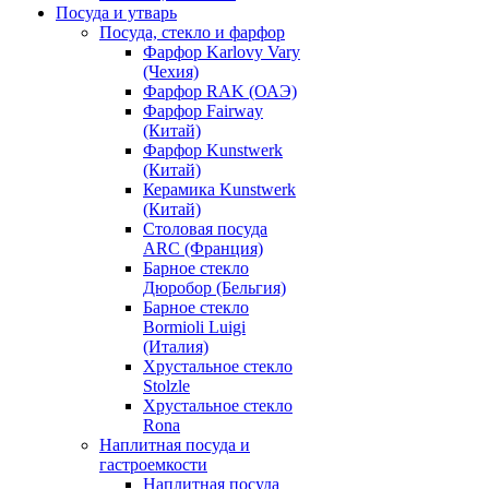
Посуда и утварь
Посуда, стекло и фарфор
Фарфор Karlovy Vary
(Чехия)
Фарфор RAK (ОАЭ)
Фарфор Fairway
(Китай)
Фарфор Kunstwerk
(Китай)
Керамика Kunstwerk
(Китай)
Столовая посуда
ARC (Франция)
Барное стекло
Дюробор (Бельгия)
Барное стекло
Bormioli Luigi
(Италия)
Хрустальное стекло
Stolzle
Хрустальное стекло
Rona
Наплитная посуда и
гастроемкости
Наплитная посуда