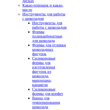
дисках
Какао-порошок и какао-
масло
Инструменты для работы
с шоколадом
Инструменты для
работы с шоколадом
Формы
поликарбонатные
для шоколада
Формы для отливки
шоколадных
фигурок
Силиконовые
формы для
изготовления
фигурок из
шоколада,
марципана,
карамели
Силиконовые
формы для конфет
Ванна для
темперирования
шоколада