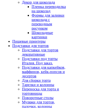
Декор для шоколада
Пленка переводилка
на шоколад
Формы для заливки
шоколада с
переводным
рисунком
Шоколадные
картинки
Пищевые принтеры
Подставки для тортов
Подставки для тортов
декоративные
Подставки под торты
Италия. Под заказ.
Подставки для капкейков,
маффинов, кейк-попсов и
десертов
Для сборки торта
Тарелки и колонны
Переноска для торта и
тортовницы
Поворотные столы
Муляжи для тортов,
палочки, колонны