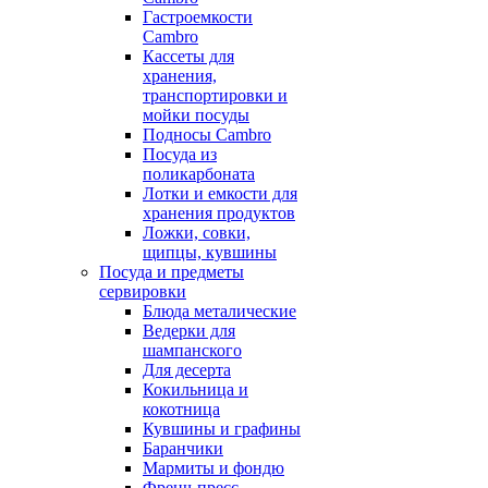
Гастроемкости
Cambro
Кассеты для
хранения,
транспортировки и
мойки посуды
Подносы Cambro
Посуда из
поликарбоната
Лотки и емкости для
хранения продуктов
Ложки, совки,
щипцы, кувшины
Посуда и предметы
сервировки
Блюда металические
Ведерки для
шампанского
Для десерта
Кокильница и
кокотница
Кувшины и графины
Баранчики
Мармиты и фондю
Френч-пресс