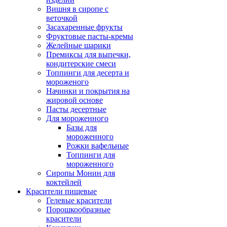
Вишня в сиропе с
веточкой
Засахаренные фрукты
Фруктовые пасты-кремы
Желейные шарики
Премиксы для выпечки,
кондитерские смеси
Топпинги для десерта и
мороженого
Начинки и покрытия на
жировой основе
Пасты десертные
Для мороженного
Базы для
мороженного
Рожки вафельные
Топпинги для
мороженного
Сиропы Монин для
коктейлей
Красители пищевые
Гелевые красители
Порошкообразные
красители