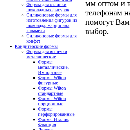
мм оптом и в
Формы для отливки
шоколадных фигурок
телефонам н
Силиконовые формы для
помогут Вам
изготовления фигурок из
шоколада, марципана,
выбор.
карамели
Силиконовые формы для
конфет
Кондитерские формы
Формы для выпечки
металлические
Формы
металлические.
Импортные
Формы Wilton
фигурные
Формы Wilton
стандартные
Формы Wilton
порционные
Формы
перфорированные
Формы Италия,
Франция
Другие