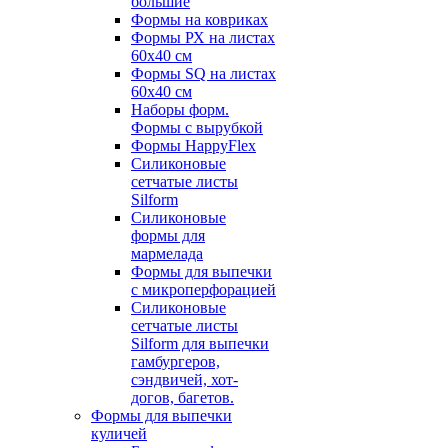
большие
Формы на ковриках
Формы РХ на листах
60х40 см
Формы SQ на листах
60х40 см
Наборы форм.
Формы с вырубкой
Формы HappyFlex
Силиконовые
сетчатые листы
Silform
Силиконовые
формы для
мармелада
Формы для выпечки
с микроперфорацией
Силиконовые
сетчатые листы
Silform для выпечки
гамбургеров,
сэндвичей, хот-
догов, багетов.
Формы для выпечки
куличей