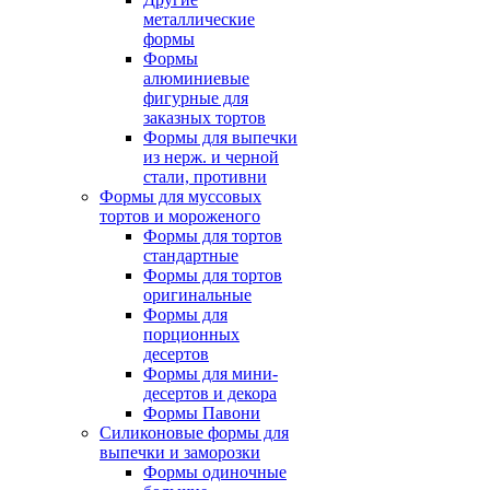
металлические
формы
Формы
алюминиевые
фигурные для
заказных тортов
Формы для выпечки
из нерж. и черной
стали, противни
Формы для муссовых
тортов и мороженого
Формы для тортов
стандартные
Формы для тортов
оригинальные
Формы для
порционных
десертов
Формы для мини-
десертов и декора
Формы Павони
Силиконовые формы для
выпечки и заморозки
Формы одиночные