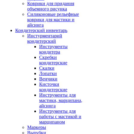
Коврики для придания
объемного рисунка
Силиконовые рельефные
коврики для мастики и
айсинга
Кондитерский инвентарь
Инстурментарий
кондитерский
Инструменты
кондитера
Скребки
кондитерские
Скалки
Лопатки
Венчики
Кисточки
кондитерские
Инструменты для
мастики, марципана,
айсинга
Инструменты для
работы с мастикой и
марципаном
Маркеры
Вырубки