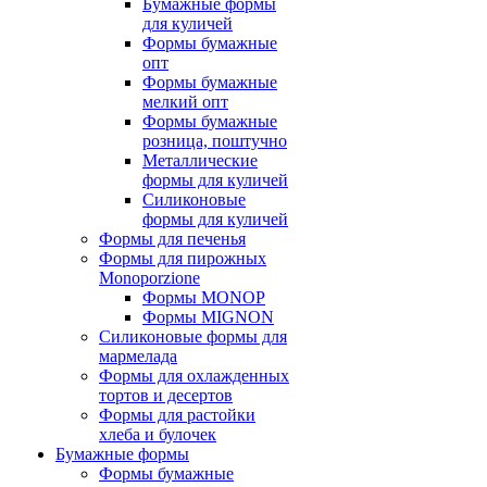
Бумажные формы
для куличей
Формы бумажные
опт
Формы бумажные
мелкий опт
Формы бумажные
розница, поштучно
Металлические
формы для куличей
Силиконовые
формы для куличей
Формы для печенья
Формы для пирожных
Monoporzione
Формы MONOP
Формы MIGNON
Силиконовые формы для
мармелада
Формы для oхлажденных
тортов и десертов
Формы для растойки
хлеба и булочек
Бумажные формы
Формы бумажные