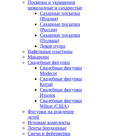
Посыпки и украшения
шоколадные и сахаристые
Сахарные посыпки
(Италия)
Сахарные посыпки
(Россия)
Сахарные посыпки
(Польша)
Декор пудра
Вафельные пластины
Макарони
Свадебные фигурки
Свадебные фигурки
Modecor
Свадебные фигурки
Китай
Свадебные фигурки
Италия
Свадебные фигурки
Wilton (США)
Фигурки на рождение
детей
Игровые комплекты
Ленты бордюрные
Свечи и фейерверки