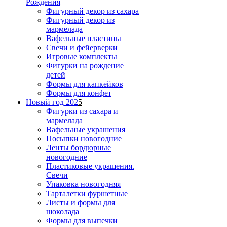
Рождения
Фигурный декор из сахара
Фигурный декор из
мармелада
Вафельные пластины
Свечи и фейерверки
Игровые комплекты
Фигурки на рождение
детей
Формы для капкейков
Формы для конфет
Новый год 202
5
Фигурки из сахара и
мармелада
Вафельные украшения
Посыпки новогодние
Ленты бордюрные
новогодние
Пластиковые украшения.
Свечи
Упаковка новогодняя
Тарталетки фуршетные
Листы и формы для
шоколада
Формы для выпечки