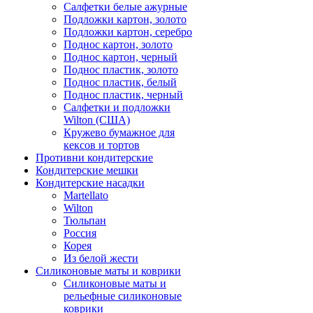
Салфетки белые ажурные
Подложки картон, золото
Подложки картон, серебро
Поднос картон, золото
Поднос картон, черный
Поднос пластик, золото
Поднос пластик, белый
Поднос пластик, черный
Салфетки и подложки
Wilton (США)
Кружево бумажное для
кексов и тортов
Противни кондитерские
Кондитерские мешки
Кондитерские насадки
Martellato
Wilton
Тюльпан
Россия
Корея
Из белой жести
Силиконовые маты и коврики
Силиконовые маты и
рельефные силиконовые
коврики