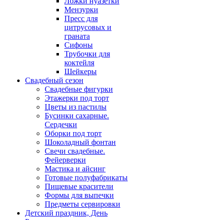
Ложки нуазетки
Мензурки
Пресс для
цитрусовых и
граната
Сифоны
Трубочки для
коктейля
Шейкеры
Свадебный сезон
Свадебные фигурки
Этажерки под торт
Цветы из пастилы
Бусинки сахарные.
Сердечки
Оборки под торт
Шоколадный фонтан
Свечи свадебные.
Фейерверки
Мастика и айсинг
Готовые полуфабрикаты
Пищевые красители
Формы для выпечки
Предметы сервировки
Детский праздник, День