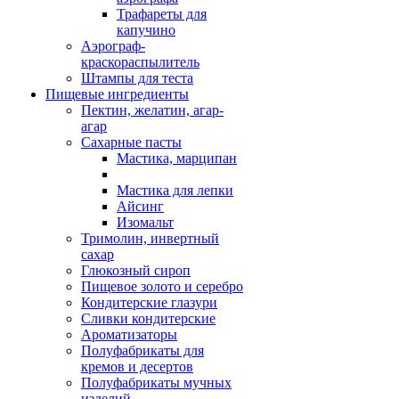
Трафареты для
капучино
Аэрограф-
краскораспылитель
Штампы для теста
Пищевые ингредиенты
Пектин, желатин, агар-
агар
Сахарные пасты
Мастика, марципан
Мастика для лепки
Айсинг
Изомальт
Тримолин, инвертный
сахар
Глюкозный сироп
Пищевое золото и серебро
Кондитерские глазури
Сливки кондитерские
Ароматизаторы
Полуфабрикаты для
кремов и десертов
Полуфабрикаты мучных
изделий