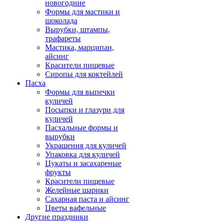
новогодние
Формы для мастики и
шоколада
Вырубки, штампы,
трафареты
Мастика, марципан,
айсинг
Красители пищевые
Сиропы для коктейлей
Пасха
Формы для выпечки
куличей
Посыпки и глазури для
куличей
Пасхальные формы и
вырубки
Украшения для куличей
Упаковка для куличей
Цукаты и засахареные
фрукты
Красители пищевые
Желейные шарики
Сахарная паста и айсинг
Цветы вафельные
Другие праздники