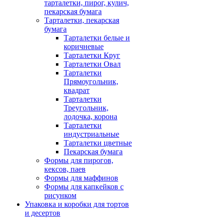
тарталетки, пирог, кулич,
пекарская бумага
Тарталетки, пекарская
бумага
Тарталетки белые и
коричневые
Тарталетки Круг
Тарталетки Овал
Тарталетки
Прямоугольник,
квадрат
Тарталетки
Треугольник,
лодочка, корона
Тарталетки
индустриальные
Тарталетки цветные
Пекарская бумага
Формы для пирогов,
кексов, паев
Формы для маффинов
Формы для капкейков с
рисунком
Упаковка и коробки для тортов
и десертов