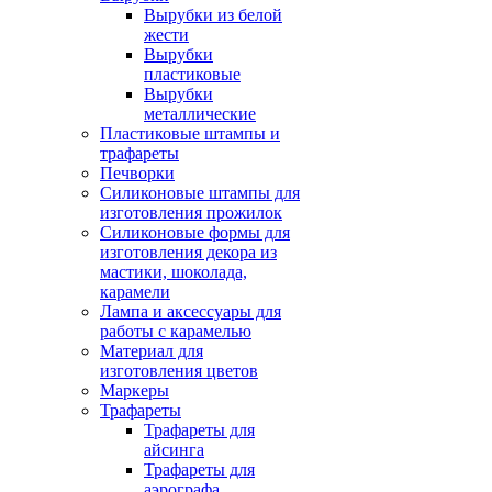
Вырубки из белой
жести
Вырубки
пластиковые
Вырубки
металлические
Пластиковые штампы и
трафареты
Печворки
Силиконовые штампы для
изготовления прожилок
Силиконовые формы для
изготовления декора из
мастики, шоколада,
карамели
Лампа и аксессуары для
работы с карамелью
Материал для
изготовления цветов
Маркеры
Трафареты
Трафареты для
айсинга
Трафареты для
аэрографа