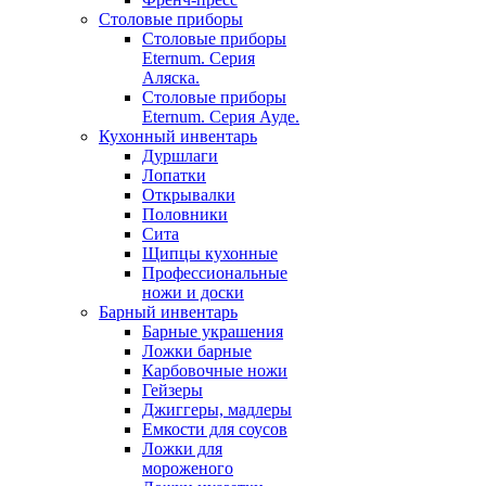
Столовые приборы
Столовые приборы
Eternum. Серия
Аляска.
Столовые приборы
Eternum. Серия Ауде.
Кухонный инвентарь
Дуршлаги
Лопатки
Открывалки
Половники
Сита
Щипцы кухонные
Профессиональные
ножи и доски
Барный инвентарь
Барные украшения
Ложки барные
Карбовочные ножи
Гейзеры
Джиггеры, мадлеры
Емкости для соусов
Ложки для
мороженого