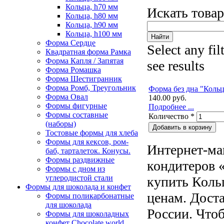
Кольца, h70 мм
Искать това
Кольца, h80 мм
Кольца, h90 мм
Кольца, h100 мм
Форма Сердце
Select any fil
Квадратная форма Рамка
Форма Капля / Запятая
see results
Форма Ромашка
Форма Шестигранник
Форма Ромб, Треугольник
Форма без дна "Кольц
Форма Овал
140.00 руб.
Формы фигурные
Подробнее ...
Формы составные
Количество
*
(наборы)
Тостовые формы для хлеба
Формы для кексов, ром-
Интернет-ма
баб, тарталеток. Конусы.
Формы раздвижные
кондитеров «
Формы с дном из
углеродистой стали
купить Коль
Формы для шоколада и конфет
ценам. Доста
Формы поликарбонатные
для шоколада
России. Чтоб
Формы для шоколадных
конфет Сhocolate world