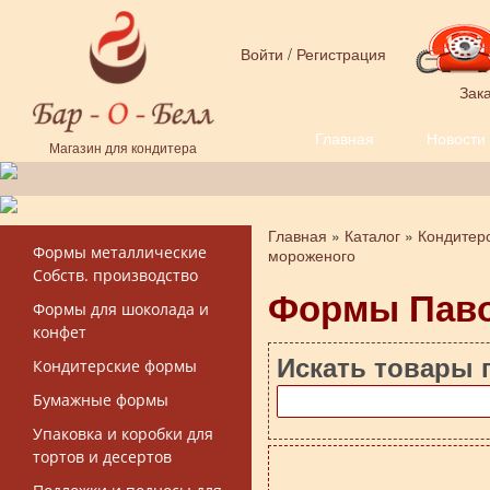
Перейти к основному содержанию
Войти
/
Регистрация
Зака
Главная
Новости
Форма поиска
Магазин для кондитера
Главная
»
Каталог
»
Кондитер
Вы здесь
Формы металлические
мороженого
Собств. производство
Формы Пав
Формы для шоколада и
конфет
Искать товары 
Кондитерские формы
Бумажные формы
Упаковка и коробки для
тортов и десертов