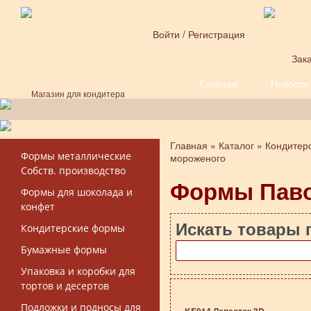
Перейти к основному содержанию
Войти
/
Регистрация
Зака
Главная
Новости
Форма поиска
Магазин для кондитера
Главная
»
Каталог
»
Кондитер
Вы здесь
Формы металлические
мороженого
Собств. производство
Формы Пав
Формы для шоколада и
конфет
Искать товары 
Кондитерские формы
Бумажные формы
Упаковка и коробки для
тортов и десертов
Подложки и подносы для