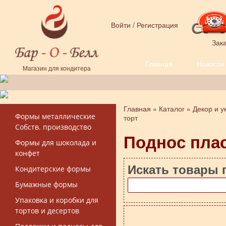
Перейти к основному содержанию
Войти
/
Регистрация
Зака
Главная
Новости
Форма поиска
Магазин для кондитера
Главная
»
Каталог
»
Декор и у
Вы здесь
Формы металлические
торт
Собств. производство
Поднос плас
Формы для шоколада и
конфет
Искать товары 
Кондитерские формы
Бумажные формы
Упаковка и коробки для
тортов и десертов