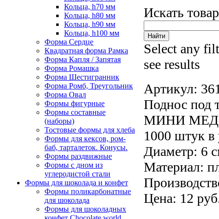
Кольца, h70 мм
Искать това
Кольца, h80 мм
Кольца, h90 мм
Кольца, h100 мм
Форма Сердце
Select any fil
Квадратная форма Рамка
Форма Капля / Запятая
see results
Форма Ромашка
Форма Шестигранник
Артикул:
36
Форма Ромб, Треугольник
Форма Овал
Поднос под 
Формы фигурные
Формы составные
МИНИ МЕД
(наборы)
Тостовые формы для хлеба
1000 штук в 
Формы для кексов, ром-
баб, тарталеток. Конусы.
Диаметр
: 6 
Формы раздвижные
Материал: пл
Формы с дном из
углеродистой стали
Производств
Формы для шоколада и конфет
Формы поликарбонатные
Цена: 12 руб
для шоколада
Формы для шоколадных
конфет Сhocolate world