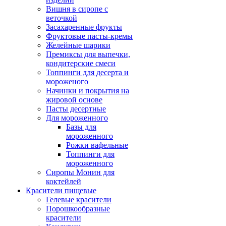
Вишня в сиропе с
веточкой
Засахаренные фрукты
Фруктовые пасты-кремы
Желейные шарики
Премиксы для выпечки,
кондитерские смеси
Топпинги для десерта и
мороженого
Начинки и покрытия на
жировой основе
Пасты десертные
Для мороженного
Базы для
мороженного
Рожки вафельные
Топпинги для
мороженного
Сиропы Монин для
коктейлей
Красители пищевые
Гелевые красители
Порошкообразные
красители