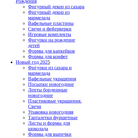
Рождения
Фигурный декор из сахара
Фигурный декор из
мармелада
Вафельные пластины
Свечи и фейерверки
Игровые комплекты
Фигурки на рождение
детей
Формы для капкейков
Формы для конфет
Новый год 202
5
Фигурки из сахара и
мармелада
Вафельные украшения
Посыпки новогодние
Ленты бордюрные
новогодние
Пластиковые украшения.
Свечи
Упаковка новогодняя
Тарталетки фуршетные
Листы и формы для
шоколада
Формы для выпечки