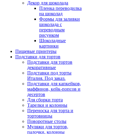
Декор для шоколада
Пленка переводилка
на шоколад
Формы для заливки
шоколада с
переводным
рисунком
Шоколадные
картинки
Пищевые принтеры
Подставки для тортов
Подставки для тортов
декоративные
Подставки под торты
Италия. Под заказ.
Подставки для капкейков,
маффинов, кейк-попсов и
десертов
Для сборки торта
Тарелки и колонны
Переноска для торта и
тортовницы
Поворотные столы
Муляжи для тортов,
палочки, колонны