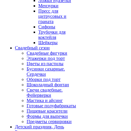
Ложки нуазетки
Мензурки
Пресс для
цитрусовых и
граната
Сифоны
Трубочки для
коктейля
Шейкеры
Свадебный сезон
Свадебные фигурки
Этажерки под торт
Цветы из пастилы
Бусинки сахарные.
Сердечки
Оборки под торт
Шоколадный фонтан
Свечи свадебные.
Фейерверки
Мастика и айсинг
Готовые полуфабрикаты
Пищевые красители
Формы для выпечки
Предметы сервировки
Детский праздник, День