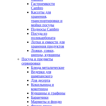
Гастроемкости
Cambro
Кассеты для
хранения,
транспортировки и
мойки посуды
Подносы Cambro
Посуда из
поликарбоната
Лотки и емкости для
хранения продуктов
Ложки, совки,
щипцы, кувшины
Посуда и предметы
сервировки
Блюда металические
Ведерки для
шампанского
Для десерта
Кокильница и
кокотница
Кувшины и графины
Баранчики
Мармиты и фондю
Френч-пресс