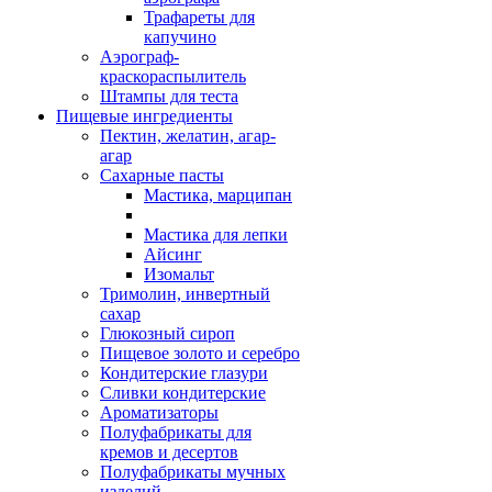
Трафареты для
капучино
Аэрограф-
краскораспылитель
Штампы для теста
Пищевые ингредиенты
Пектин, желатин, агар-
агар
Сахарные пасты
Мастика, марципан
Мастика для лепки
Айсинг
Изомальт
Тримолин, инвертный
сахар
Глюкозный сироп
Пищевое золото и серебро
Кондитерские глазури
Сливки кондитерские
Ароматизаторы
Полуфабрикаты для
кремов и десертов
Полуфабрикаты мучных
изделий