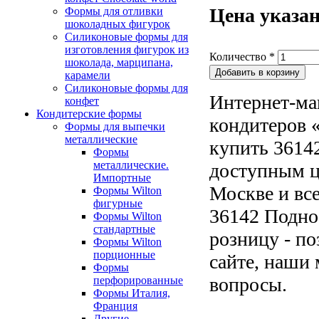
Цена указан
Формы для отливки
шоколадных фигурок
Силиконовые формы для
изготовления фигурок из
Количество
*
шоколада, марципана,
карамели
Силиконовые формы для
Интернет-ма
конфет
Кондитерские формы
кондитеров «
Формы для выпечки
металлические
купить 36142
Формы
металлические.
доступным ц
Импортные
Москве и все
Формы Wilton
фигурные
36142 Поднос
Формы Wilton
стандартные
розницу - по
Формы Wilton
порционные
сайте, наши 
Формы
вопросы.
перфорированные
Формы Италия,
Франция
Другие