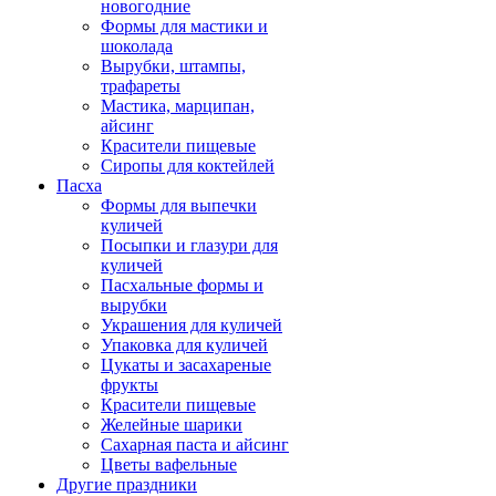
новогодние
Формы для мастики и
шоколада
Вырубки, штампы,
трафареты
Мастика, марципан,
айсинг
Красители пищевые
Сиропы для коктейлей
Пасха
Формы для выпечки
куличей
Посыпки и глазури для
куличей
Пасхальные формы и
вырубки
Украшения для куличей
Упаковка для куличей
Цукаты и засахареные
фрукты
Красители пищевые
Желейные шарики
Сахарная паста и айсинг
Цветы вафельные
Другие праздники