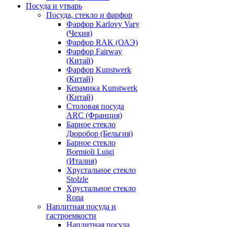
Посуда и утварь
Посуда, стекло и фарфор
Фарфор Karlovy Vary
(Чехия)
Фарфор RAK (ОАЭ)
Фарфор Fairway
(Китай)
Фарфор Kunstwerk
(Китай)
Керамика Kunstwerk
(Китай)
Столовая посуда
ARC (Франция)
Барное стекло
Дюробор (Бельгия)
Барное стекло
Bormioli Luigi
(Италия)
Хрустальное стекло
Stolzle
Хрустальное стекло
Rona
Наплитная посуда и
гастроемкости
Наплитная посуда