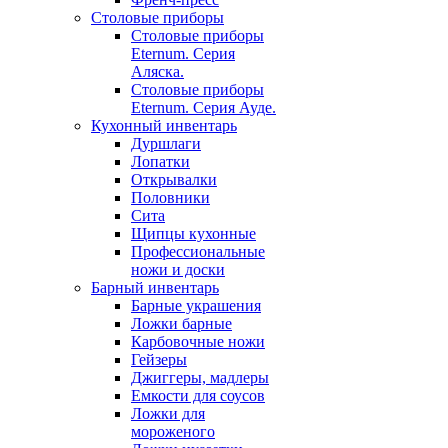
Столовые приборы
Столовые приборы
Eternum. Серия
Аляска.
Столовые приборы
Eternum. Серия Ауде.
Кухонный инвентарь
Дуршлаги
Лопатки
Открывалки
Половники
Сита
Щипцы кухонные
Профессиональные
ножи и доски
Барный инвентарь
Барные украшения
Ложки барные
Карбовочные ножи
Гейзеры
Джиггеры, мадлеры
Емкости для соусов
Ложки для
мороженого