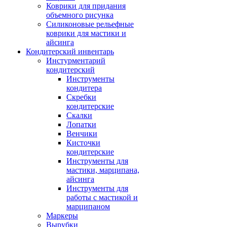
Коврики для придания
объемного рисунка
Силиконовые рельефные
коврики для мастики и
айсинга
Кондитерский инвентарь
Инстурментарий
кондитерский
Инструменты
кондитера
Скребки
кондитерские
Скалки
Лопатки
Венчики
Кисточки
кондитерские
Инструменты для
мастики, марципана,
айсинга
Инструменты для
работы с мастикой и
марципаном
Маркеры
Вырубки