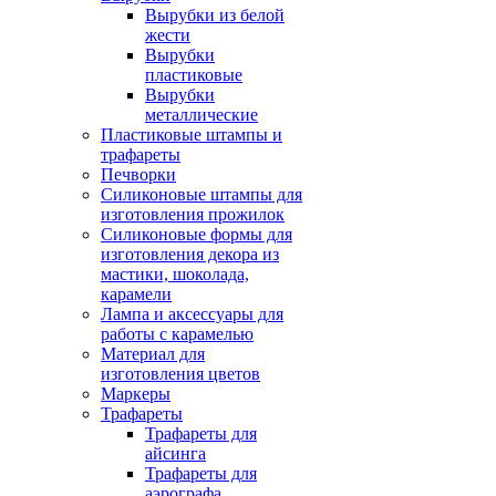
Вырубки из белой
жести
Вырубки
пластиковые
Вырубки
металлические
Пластиковые штампы и
трафареты
Печворки
Силиконовые штампы для
изготовления прожилок
Силиконовые формы для
изготовления декора из
мастики, шоколада,
карамели
Лампа и аксессуары для
работы с карамелью
Материал для
изготовления цветов
Маркеры
Трафареты
Трафареты для
айсинга
Трафареты для
аэрографа