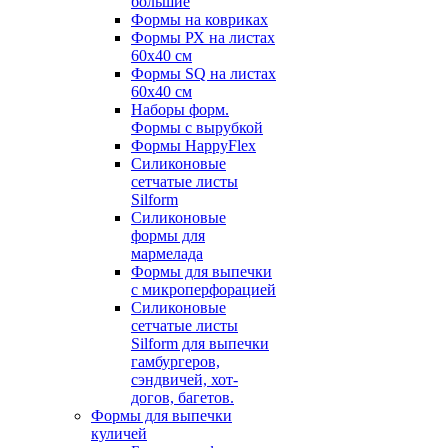
большие
Формы на ковриках
Формы РХ на листах
60х40 см
Формы SQ на листах
60х40 см
Наборы форм.
Формы с вырубкой
Формы HappyFlex
Силиконовые
сетчатые листы
Silform
Силиконовые
формы для
мармелада
Формы для выпечки
с микроперфорацией
Силиконовые
сетчатые листы
Silform для выпечки
гамбургеров,
сэндвичей, хот-
догов, багетов.
Формы для выпечки
куличей