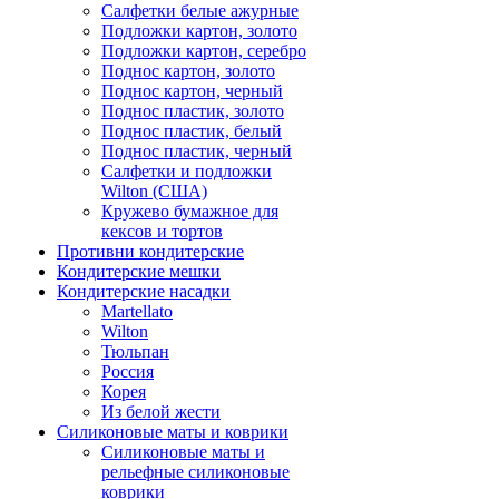
Салфетки белые ажурные
Подложки картон, золото
Подложки картон, серебро
Поднос картон, золото
Поднос картон, черный
Поднос пластик, золото
Поднос пластик, белый
Поднос пластик, черный
Салфетки и подложки
Wilton (США)
Кружево бумажное для
кексов и тортов
Противни кондитерские
Кондитерские мешки
Кондитерские насадки
Martellato
Wilton
Тюльпан
Россия
Корея
Из белой жести
Силиконовые маты и коврики
Силиконовые маты и
рельефные силиконовые
коврики