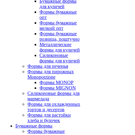
Бумажные формы
для куличей
Формы бумажные
опт
Формы бумажные
мелкий опт
Формы бумажные
розница, поштучно
Металлические
формы для куличей
Силиконовые
формы для куличей
Формы для печенья
Формы для пирожных
Monoporzione
Формы MONOP
Формы MIGNON
Силиконовые формы для
мармелада
Формы для oхлажденных
тортов и десертов
Формы для растойки
хлеба и булочек
Бумажные формы
Формы бумажные