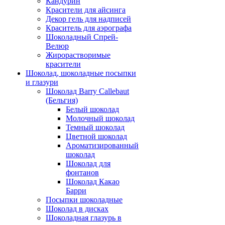
Кандурин
Красители для айсинга
Декор гель для надписей
Краситель для аэрографа
Шоколадный Спрей-
Велюр
Жирорастворимые
красители
Шоколад, шоколадные посыпки
и глазури
Шоколад Barry Callebaut
(Бельгия)
Белый шоколад
Молочный шоколад
Темный шоколад
Цветной шоколад
Ароматизированный
шоколад
Шоколад для
фонтанов
Шоколад Какао
Барри
Посыпки шоколадные
Шоколад в дисках
Шоколадная глазурь в