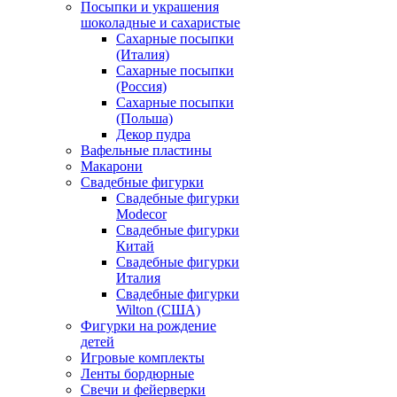
Посыпки и украшения
шоколадные и сахаристые
Сахарные посыпки
(Италия)
Сахарные посыпки
(Россия)
Сахарные посыпки
(Польша)
Декор пудра
Вафельные пластины
Макарони
Свадебные фигурки
Свадебные фигурки
Modecor
Свадебные фигурки
Китай
Свадебные фигурки
Италия
Свадебные фигурки
Wilton (США)
Фигурки на рождение
детей
Игровые комплекты
Ленты бордюрные
Свечи и фейерверки