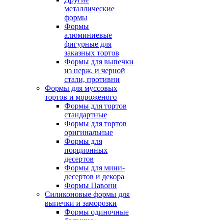
металлические
формы
Формы
алюминиевые
фигурные для
заказных тортов
Формы для выпечки
из нерж. и черной
стали, противни
Формы для муссовых
тортов и мороженого
Формы для тортов
стандартные
Формы для тортов
оригинальные
Формы для
порционных
десертов
Формы для мини-
десертов и декора
Формы Павони
Силиконовые формы для
выпечки и заморозки
Формы одиночные