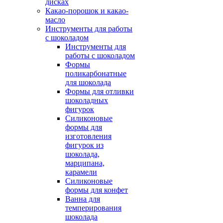
дисках
Какао-порошок и какао-
масло
Инструменты для работы
с шоколадом
Инструменты для
работы с шоколадом
Формы
поликарбонатные
для шоколада
Формы для отливки
шоколадных
фигурок
Силиконовые
формы для
изготовления
фигурок из
шоколада,
марципана,
карамели
Силиконовые
формы для конфет
Ванна для
темперирования
шоколада