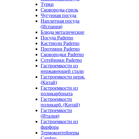
Турки
Сковороды-гриль
Чугунная посуда
Наплитная посуда
(Испания)
Блюда металические
Посуда Paderno
Кастрюли Paderno
Противни Paderno
Сковородки Paderno
Сотейники Paderno
Гастроемкости из
нержавеющей стали
Гастроемкости нерж.
(Китай)
Гастроемкости из
поликарбоната
Гастроемкости
поликарб. (Китай)
Гастроемкости
(Италия)
Гастроемкости из
фарфора
Термоконтейнеры
Cambro