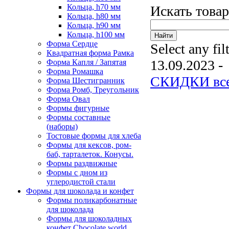
Кольца, h70 мм
Искать това
Кольца, h80 мм
Кольца, h90 мм
Кольца, h100 мм
Форма Сердце
Select any fil
Квадратная форма Рамка
13.09.2023 -
Форма Капля / Запятая
Форма Ромашка
СКИДКИ все
Форма Шестигранник
Форма Ромб, Треугольник
Форма Овал
Формы фигурные
Формы составные
(наборы)
Тостовые формы для хлеба
Формы для кексов, ром-
баб, тарталеток. Конусы.
Формы раздвижные
Формы с дном из
углеродистой стали
Формы для шоколада и конфет
Формы поликарбонатные
для шоколада
Формы для шоколадных
конфет Сhocolate world