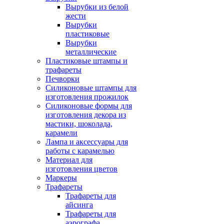
Вырубки из белой
жести
Вырубки
пластиковые
Вырубки
металлические
Пластиковые штампы и
трафареты
Печворки
Силиконовые штампы для
изготовления прожилок
Силиконовые формы для
изготовления декора из
мастики, шоколада,
карамели
Лампа и аксессуары для
работы с карамелью
Материал для
изготовления цветов
Маркеры
Трафареты
Трафареты для
айсинга
Трафареты для
аэрографа