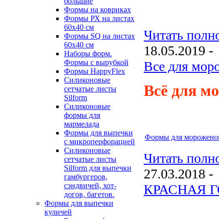
большие
Формы на ковриках
Формы РХ на листах
60х40 см
Читать полно
Формы SQ на листах
60х40 см
18.05.2019 -
Наборы форм.
Формы с вырубкой
Все для мор
Формы HappyFlex
Силиконовые
Всё для м
сетчатые листы
Silform
Силиконовые
формы для
мармелада
Формы для выпечки
Формы для морожено
с микроперфорацией
Силиконовые
Читать полно
сетчатые листы
Silform для выпечки
27.03.2018 -
гамбургеров,
сэндвичей, хот-
КРАСНАЯ ГО
догов, багетов.
Формы для выпечки
куличей