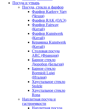
Посуда и утварь
Посуда, стекло и фарфор
Фарфор Karlovy Vary
(Чехия)
Фарфор RAK (ОАЭ)
Фарфор Fairway
(Китай)
Фарфор Kunstwerk
(Китай)
Керамика Kunstwerk
(Китай)
Столовая посуда
ARC (Франция)
Барное стекло
Дюробор (Бельгия)
Барное стекло
Bormioli Luigi
(Италия)
Хрустальное стекло
Stolzle
Хрустальное стекло
Rona
Наплитная посуда и
гастроемкости
Наплитная посуда