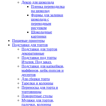
Декор для шоколада
Пленка переводилка
на шоколад
Формы для заливки
шоколада с
переводным
рисунком
Шоколадные
картинки
Пищевые принтеры
Подставки для тортов
Подставки для тортов
декоративные
Подставки под торты
Италия. Под заказ.
Подставки для капкейков,
маффинов, кейк-попсов и
десертов
Для сборки торта
Тарелки и колонны
Переноска для торта и
тортовницы
Поворотные столы
Муляжи для тортов,
палочки, колонны