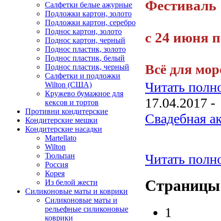
Фестиваль
Салфетки белые ажурные
Подложки картон, золото
Подложки картон, серебро
Поднос картон, золото
с 24 июня 
Поднос картон, черный
Поднос пластик, золото
Поднос пластик, белый
Всё для мор
Поднос пластик, черный
Салфетки и подложки
Читать полно
Wilton (США)
Кружево бумажное для
17.04.2017 -
кексов и тортов
Противни кондитерские
Свадебная ак
Кондитерские мешки
Кондитерские насадки
Martellato
Wilton
Тюльпан
Читать полно
Россия
Корея
Страницы
Из белой жести
Силиконовые маты и коврики
Силиконовые маты и
рельефные силиконовые
1
коврики