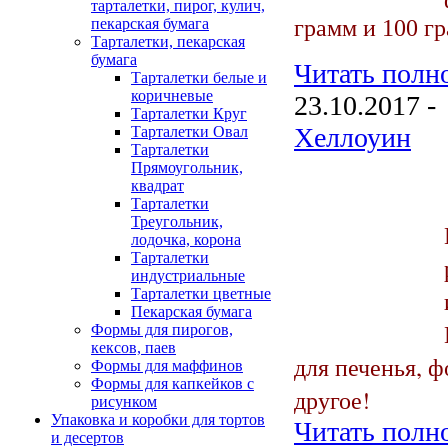
тарталетки, пирог, кулич,
грамм и 100 г
пекарская бумага
Тарталетки, пекарская
бумага
Читать полно
Тарталетки белые и
коричневые
23.10.2017 -
Тарталетки Круг
Хеллоуин
Тарталетки Овал
Тарталетки
Прямоугольник,
квадрат
Тарталетки
Треугольник,
лодочка, корона
Тарталетки
индустриальные
Тарталетки цветные
Пекарская бумага
Формы для пирогов,
кексов, паев
для печенья, 
Формы для маффинов
Формы для капкейков с
другое!
рисунком
Упаковка и коробки для тортов
Читать полно
и десертов