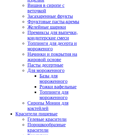
Вишня в сиропе с
веточкой
Засахаренные фрукты
Фруктовые пасты-кремы
Желейные шарики
Премиксы для выпечки,
кондитерские смеси
Топпинги для десерта и
мороженого
Начинки и покрытия на
жировой основе
Пасты десертные
Для мороженного
Базы для
мороженного
Рожки вафельные
Топпинги для
мороженного
Сиропы Монин для
коктейлей
Красители пищевые
Гелевые красители
Порошкообразные
красители