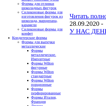
Формы для отливки
шоколадных фигурок
Силиконовые формы для
Читать полно
изготовления фигурок из
шоколада, марципана,
28.09.2020 -
карамели
Силиконовые формы для
У НАС ДЕН
конфет
Кондитерские формы
Формы для выпечки
металлические
Формы
металлические.
Импортные
Формы Wilton
фигурные
Формы Wilton
стандартные
Формы Wilton
порционные
Формы
перфорированные
Формы Италия,
Франция
Другие