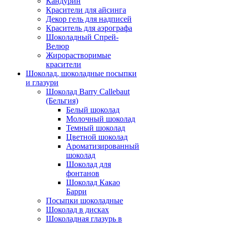
Кандурин
Красители для айсинга
Декор гель для надписей
Краситель для аэрографа
Шоколадный Спрей-
Велюр
Жирорастворимые
красители
Шоколад, шоколадные посыпки
и глазури
Шоколад Barry Callebaut
(Бельгия)
Белый шоколад
Молочный шоколад
Темный шоколад
Цветной шоколад
Ароматизированный
шоколад
Шоколад для
фонтанов
Шоколад Какао
Барри
Посыпки шоколадные
Шоколад в дисках
Шоколадная глазурь в