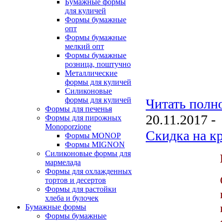
Бумажные формы
для куличей
Формы бумажные
опт
Формы бумажные
мелкий опт
Формы бумажные
розница, поштучно
Металлические
формы для куличей
Силиконовые
формы для куличей
Читать полно
Формы для печенья
20.11.2017 -
Формы для пирожных
Monoporzione
Скидка на к
Формы MONOP
Формы MIGNON
Силиконовые формы для
мармелада
Формы для oхлажденных
тортов и десертов
Формы для растойки
хлеба и булочек
Бумажные формы
Формы бумажные