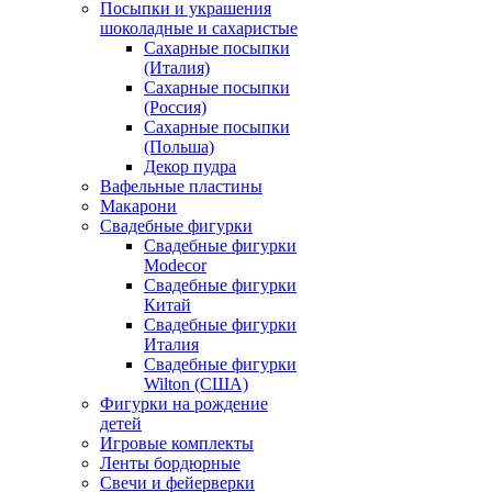
Посыпки и украшения
шоколадные и сахаристые
Сахарные посыпки
(Италия)
Сахарные посыпки
(Россия)
Сахарные посыпки
(Польша)
Декор пудра
Вафельные пластины
Макарони
Свадебные фигурки
Свадебные фигурки
Modecor
Свадебные фигурки
Китай
Свадебные фигурки
Италия
Свадебные фигурки
Wilton (США)
Фигурки на рождение
детей
Игровые комплекты
Ленты бордюрные
Свечи и фейерверки