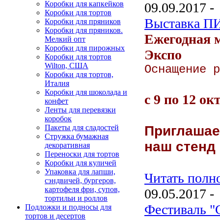
Коробки для капкейков
09.09.2017 -
Коробки для тортов
Выставка П
Коробки для пряников
Коробки для пряников.
Ежегодная 
Мелкий опт
Коробки для пирожных
Экспо
Коробки для тортов
Wilton, США
Оснащение р
Коробки для тортов,
Италия
Коробки для шоколада и
с 9 по 12 ок
конфет
Ленты для перевязки
коробок
Пакеты для сладостей
Приглашае
Стружка бумажная
наш стенд
декоративная
Переноски для тортов
Коробки для куличей
Упаковка для лапши,
Читать полно
сэндвичей, бургеров,
картофеля фри, супов,
09.05.2017 -
тортильи и роллов
Фестиваль "
Подложки и подносы для
тортов и десертов