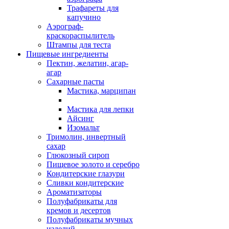
Трафареты для
капучино
Аэрограф-
краскораспылитель
Штампы для теста
Пищевые ингредиенты
Пектин, желатин, агар-
агар
Сахарные пасты
Мастика, марципан
Мастика для лепки
Айсинг
Изомальт
Тримолин, инвертный
сахар
Глюкозный сироп
Пищевое золото и серебро
Кондитерские глазури
Сливки кондитерские
Ароматизаторы
Полуфабрикаты для
кремов и десертов
Полуфабрикаты мучных
изделий