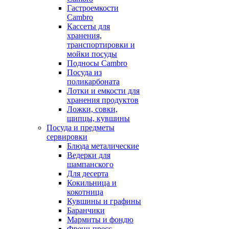
Гастроемкости
Cambro
Кассеты для
хранения,
транспортировки и
мойки посуды
Подносы Cambro
Посуда из
поликарбоната
Лотки и емкости для
хранения продуктов
Ложки, совки,
щипцы, кувшины
Посуда и предметы
сервировки
Блюда металические
Ведерки для
шампанского
Для десерта
Кокильница и
кокотница
Кувшины и графины
Баранчики
Мармиты и фондю
Френч-пресс