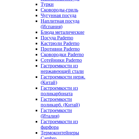
Турки
Сковороды-гриль
Чугунная посуда
Наплитная посуда
(Испания)
Блюда металические
Посуда Paderno
Кастрюли Paderno
Противни Paderno
Сковородки Paderno
Сотейники Paderno
Гастроемкости из
нержавеющей стали
Гастроемкости нерж.
(Китай)
Гастроемкости из
поликарбоната
Гастроемкости
поликарб. (Китай)
Гастроемкости
(Италия)
Гастроемкости из
фарфора
Термоконтейнеры
Cambro