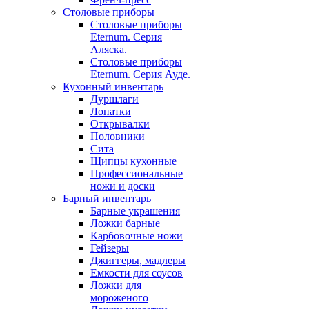
Столовые приборы
Столовые приборы
Eternum. Серия
Аляска.
Столовые приборы
Eternum. Серия Ауде.
Кухонный инвентарь
Дуршлаги
Лопатки
Открывалки
Половники
Сита
Щипцы кухонные
Профессиональные
ножи и доски
Барный инвентарь
Барные украшения
Ложки барные
Карбовочные ножи
Гейзеры
Джиггеры, мадлеры
Емкости для соусов
Ложки для
мороженого