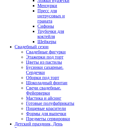
Ложки нуазетки
Мензурки
Пресс для
цитрусовых и
граната
Сифоны
Трубочки для
коктейля
Шейкеры
Свадебный сезон
Свадебные фигурки
Этажерки под торт
Цветы из пастилы
Бусинки сахарные.
Сердечки
Оборки под торт
Шоколадный фонтан
Свечи свадебные.
Фейерверки
Мастика и айсинг
Готовые полуфабрикаты
Пищевые красители
Формы для выпечки
Предметы сервировки
Детский праздник, День