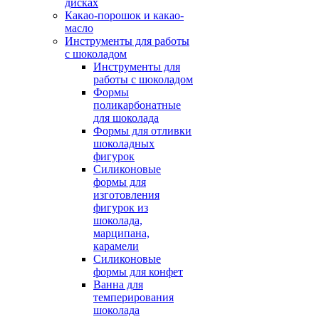
дисках
Какао-порошок и какао-
масло
Инструменты для работы
с шоколадом
Инструменты для
работы с шоколадом
Формы
поликарбонатные
для шоколада
Формы для отливки
шоколадных
фигурок
Силиконовые
формы для
изготовления
фигурок из
шоколада,
марципана,
карамели
Силиконовые
формы для конфет
Ванна для
темперирования
шоколада