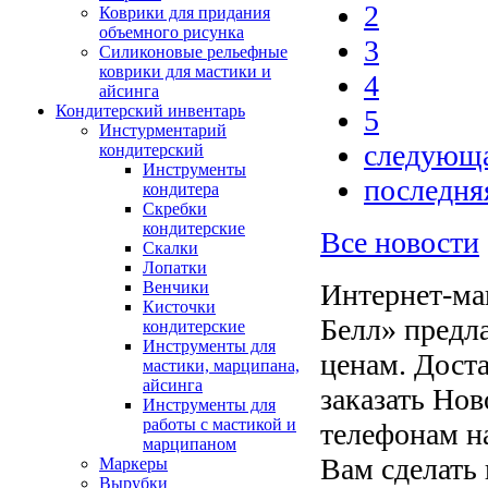
2
Коврики для придания
объемного рисунка
3
Силиконовые рельефные
коврики для мастики и
4
айсинга
Кондитерский инвентарь
5
Инстурментарий
следующа
кондитерский
Инструменты
последня
кондитера
Скребки
кондитерские
Все новости
Скалки
Лопатки
Венчики
Интернет-маг
Кисточки
Белл» предл
кондитерские
Инструменты для
ценам. Дост
мастики, марципана,
айсинга
заказать Нов
Инструменты для
работы с мастикой и
телефонам н
марципаном
Вам сделать
Маркеры
Вырубки