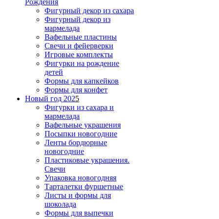
Рождения
Фигурный декор из сахара
Фигурный декор из
мармелада
Вафельные пластины
Свечи и фейерверки
Игровые комплекты
Фигурки на рождение
детей
Формы для капкейков
Формы для конфет
Новый год 202
5
Фигурки из сахара и
мармелада
Вафельные украшения
Посыпки новогодние
Ленты бордюрные
новогодние
Пластиковые украшения.
Свечи
Упаковка новогодняя
Тарталетки фуршетные
Листы и формы для
шоколада
Формы для выпечки