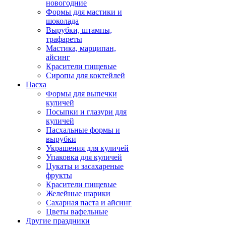
новогодние
Формы для мастики и
шоколада
Вырубки, штампы,
трафареты
Мастика, марципан,
айсинг
Красители пищевые
Сиропы для коктейлей
Пасха
Формы для выпечки
куличей
Посыпки и глазури для
куличей
Пасхальные формы и
вырубки
Украшения для куличей
Упаковка для куличей
Цукаты и засахареные
фрукты
Красители пищевые
Желейные шарики
Сахарная паста и айсинг
Цветы вафельные
Другие праздники