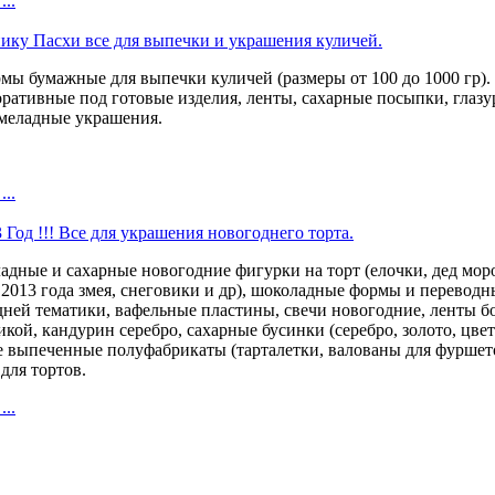
..
ику Пасхи все для выпечки и украшения куличей.
мы бумажные для выпечки куличей (размеры от 100 до 1000 гр).
оративные под готовые изделия, ленты, сахарные посыпки, глазу
меладные украшения.
..
Год !!! Все для украшения новогоднего торта.
дные и сахарные новогодние фигурки на торт (елочки, дед моро
2013 года змея, снеговики и др), шоколадные формы и переводн
дней тематики, вафельные пластины, свечи новогодние, ленты 
кой, кандурин серебро, сахарные бусинки (серебро, золото, цве
 выпеченные полуфабрикаты (тарталетки, валованы для фуршето
 для тортов.
..