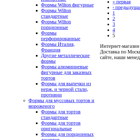
« первая
Формы Wilton фигурные
‹ предыдуща
Формы Wilton
1
стандартные
2
Формы Wilton
3
порционные
4
Формы
5
перфорированные
Формы Италия,
Интернет-магазин 
Франция
Доставка по Москв
Другие металлические
сайте, наши мене
формы
Формы алюминиевые
фигурные для заказных
тортов
Формы для выпечки из
нерж. и черной стали,
противни
Формы для муссовых тортов и
мороженого
Формы для тортов
стандартные
Формы для тортов
оригинальные
Формы для порционных
десертов