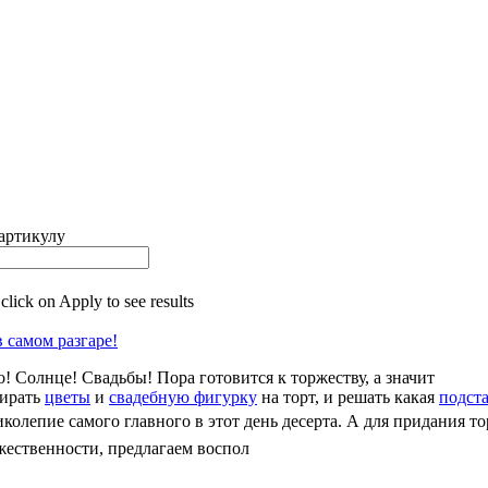
артикулу
 click on Apply to see results
 самом разгаре!
о! Солнце! Свадьбы! Пора готовится к торжеству, а значит
ирать
цветы
и
свадебную фигурку
на торт, и решать какая
подст
иколепие самого главного в этот день десерта.
А для придания то
жественности, предлагаем воспол