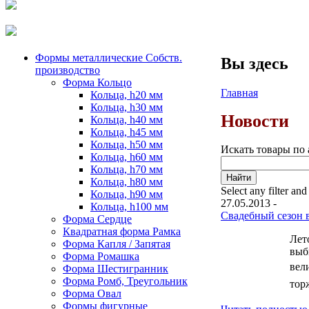
Формы металлические Собств.
Вы здесь
производство
Форма Кольцо
Главная
Кольца, h20 мм
Кольца, h30 мм
Новости
Кольца, h40 мм
Кольца, h45 мм
Кольца, h50 мм
Искать товары по 
Кольца, h60 мм
Кольца, h70 мм
Кольца, h80 мм
Select any filter and
Кольца, h90 мм
27.05.2013 -
Кольца, h100 мм
Свадебный сезон в
Форма Сердце
Квадратная форма Рамка
Лет
Форма Капля / Запятая
выб
Форма Ромашка
вел
Форма Шестигранник
Форма Ромб, Треугольник
тор
Форма Овал
Формы фигурные