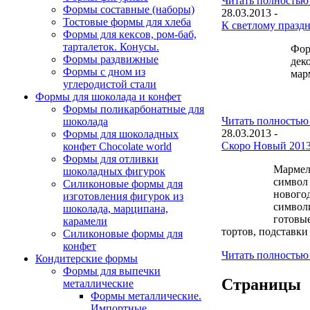
Читать полностью .
Формы составные (наборы)
28.03.2013 -
Тостовые формы для хлеба
К светлому праздн
Формы для кексов, ром-баб,
тарталеток. Конусы.
Фор
Формы раздвижные
дек
Формы с дном из
мар
углеродистой стали
Формы для шоколада и конфет
Формы поликарбонатные для
Читать полностью .
шоколада
28.03.2013 -
Формы для шоколадных
Скоро Новый 2013 
конфет Сhocolate world
Формы для отливки
Мармела
шоколадных фигурок
символ 
Силиконовые формы для
нового
изготовления фигурок из
символи
шоколада, марципана,
готовые
карамели
тортов, подставки
Силиконовые формы для
конфет
Читать полностью .
Кондитерские формы
Формы для выпечки
Страницы
металлические
Формы металлические.
Импортные