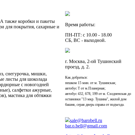
 А также коробки и пакеты
Время работы:
ри для покрытия, сахарные и
ПН-ПТ: с 10.00 - 18.00
СБ, ВС - выходной.
г. Москва, 2-ой Тушинский
проезд, д. 2.
з, снегурочка, мишки,
Как добраться:
ые листы для шоколада
пешком 15 мин. от м. Тушинская;
бордюрные с новогодней
автобус Т от м.Планерная;
тные), салфетки ажурные,
автобус 432, 678, 199 от м. Сходненская до
в), мастика для обтяжки
остановки "13 мкр. Тушина", жилой дом
башня, серая дверь справа от подъезда.
sale@barobell.ru
bar.o.bell@gmail.com