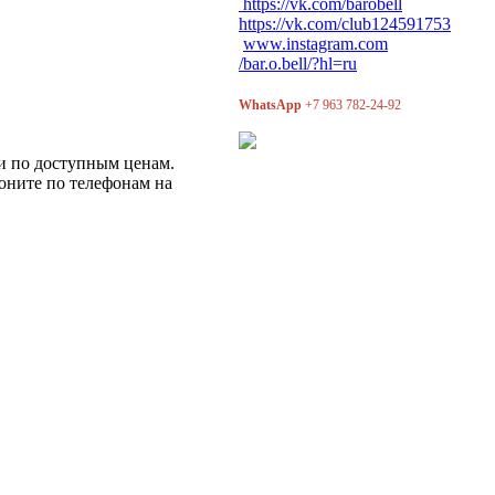
https://vk.com/barobell
https://vk.com/club124591753
www.instagram.com
/bar.o.bell/?hl=ru
WhatsApp
+7 963 782-24-92
ти по доступным ценам.
воните по телефонам на