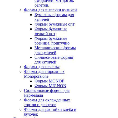
сэндвичей, хот-догов,
багетов.
Формы для выпечки куличей
Бумажные формы для
куличей
Формы бумажные опт
Формы бумажные
мелкий опт
Формы бумажные
розница, поштучно
Металлические формы
для куличей
Силиконовые формы
для куличей
Формы для печенья
Формы для пирожных
Monoporzione
Формы MONOP
Формы MIGNON
Силиконовые формы для
мармелада
Формы для oхлажденных
тортов и десертов
Формы для растойки хлеба и
булочек