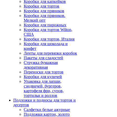
Коробки для капкейков
Коробки для тортов
Коробки для пряников
Коробки для пряников.
Мелкий опт
Коробки для пирожных
Коробки для тортов Wilton,
США
Коробки для тортов, Италия
Коробки для шоколада и
конфет
Ленты для перевязки коробок
Пакеты для сладостей
Стружка бумажная
декоративная
Переноски для тортов
Коробки для куличей
Упаковка для лапши,
сэндвичей, бургеров,
картофеля фри, супов,
тортильи и роллов
Подложки и подносы для тортов и
десертов
Салфетки белые ажурные
Подложки картон, золото