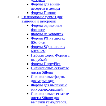
Формы для мини-
десертов и декора
Формы Павони
Силиконовые формы для
выпечки и заморозки
Формы одиночные
большие
Формы на ковриках
Формы РХ на листах
60х40 см
Формы SQ на листах
60х40 см
Наборы форм. Формы с
вырубкой
Формы HappyFlex
Силиконовые сетчатые
листы Silform
Силиконовые формы
для мармелада
Формы для выпечки с
микроперфорацией
Силиконовые сетчатые
листы Silform для
выпечки гамбургеров,