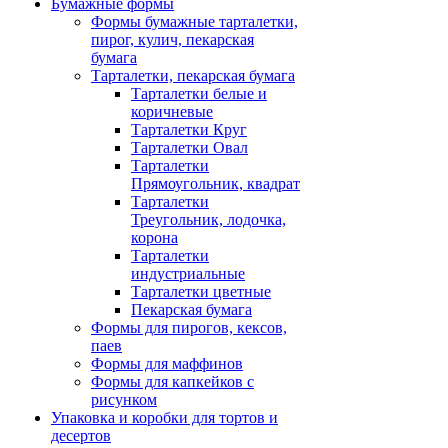
Бумажные формы
Формы бумажные тарталетки,
пирог, кулич, пекарская
бумага
Тарталетки, пекарская бумага
Тарталетки белые и
коричневые
Тарталетки Круг
Тарталетки Овал
Тарталетки
Прямоугольник, квадрат
Тарталетки
Треугольник, лодочка,
корона
Тарталетки
индустриальные
Тарталетки цветные
Пекарская бумага
Формы для пирогов, кексов,
паев
Формы для маффинов
Формы для капкейков с
рисунком
Упаковка и коробки для тортов и
десертов