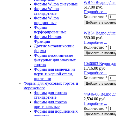
WB46 Ведро д/шам
Формы Wilton фигурные
617.00 руб.
Формы Wilton
Подробнее ...
стандартные
Количество
*
Формы Wilton
порционные
Формы
перфорированные
WB54 Ведро д/шам
Формы Италия,
550.00 руб.
Франция
Подробнее ...
Другие металлические
Количество
*
формы
Формы алюминиевые
фигурные для заказных
1046003 Ведро д/ш
тортов
1,716.00 руб.
Формы для выпечки из
Подробнее ...
нерж. и черной стали,
Количество
*
противни
Формы для муссовых тортов и
мороженого
Формы для тортов
44946-06 Ведро д/
стандартные
2,594.00 руб.
Формы для тортов
Подробнее ...
оригинальные
Количество
*
Формы для порционных
десертов