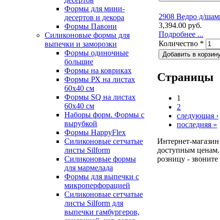
Формы для мини-
2908 Ведро д/шамп
десертов и декора
3,394.00 руб.
Формы Павони
Подробнее ...
Силиконовые формы для
Количество
*
выпечки и заморозки
Формы одиночные
большие
Формы на ковриках
Страницы
Формы РХ на листах
60х40 см
Формы SQ на листах
1
60х40 см
2
Наборы форм. Формы с
следующая ›
вырубкой
последняя »
Формы HappyFlex
Силиконовые сетчатые
Интернет-магазин 
листы Silform
доступным ценам. 
Силиконовые формы
розницу - звоните
для мармелада
Формы для выпечки с
микроперфорацией
Силиконовые сетчатые
листы Silform для
выпечки гамбургеров,