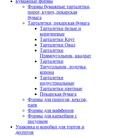
Бумажные формы
Формы бумажные тарталетки,
пирог, кулич, пекарская
бумага
Тарталетки, пекарская бумага
Тарталетки белые и
коричневые
Тарталетки Круг
Тарталетки Овал
Тарталетки
Прямоугольник, квадрат
Тарталетки
Треугольник, лодочка,
корона
Тарталетки
индустриальные
Тарталетки цветные
Пекарская бумага
Формы для пирогов, кексов,
паев
Формы для маффинов
Формы для капкейков с
рисунком
Упаковка и коробки для тортов и
десертов