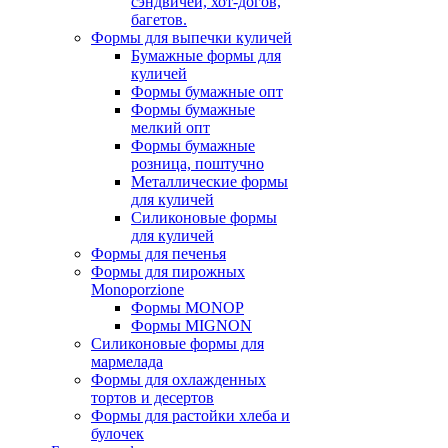
сэндвичей, хот-догов,
багетов.
Формы для выпечки куличей
Бумажные формы для
куличей
Формы бумажные опт
Формы бумажные
мелкий опт
Формы бумажные
розница, поштучно
Металлические формы
для куличей
Силиконовые формы
для куличей
Формы для печенья
Формы для пирожных
Monoporzione
Формы MONOP
Формы MIGNON
Силиконовые формы для
мармелада
Формы для oхлажденных
тортов и десертов
Формы для растойки хлеба и
булочек