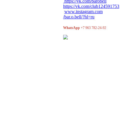
https://vk.com/barobell
https://vk.com/club124591753
www.instagram.com
/bar.o.bell/?hl=ru
WhatsApp
+7 963 782-24-92