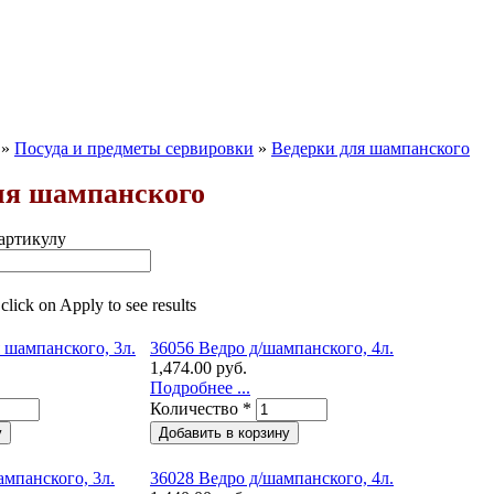
»
Посуда и предметы сервировки
»
Ведерки для шампанского
ля шампанского
артикулу
 click on Apply to see results
 шампанского, 3л.
36056 Ведро д/шампанского, 4л.
1,474.00 руб.
Подробнее ...
Количество
*
ампанского, 3л.
36028 Ведро д/шампанского, 4л.