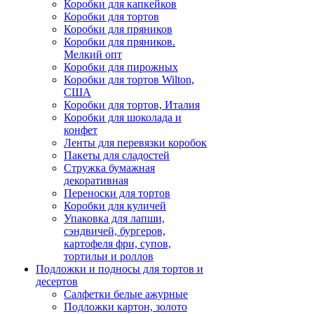
Коробки для капкейков
Коробки для тортов
Коробки для пряников
Коробки для пряников.
Мелкий опт
Коробки для пирожных
Коробки для тортов Wilton,
США
Коробки для тортов, Италия
Коробки для шоколада и
конфет
Ленты для перевязки коробок
Пакеты для сладостей
Стружка бумажная
декоративная
Переноски для тортов
Коробки для куличей
Упаковка для лапши,
сэндвичей, бургеров,
картофеля фри, супов,
тортильи и роллов
Подложки и подносы для тортов и
десертов
Салфетки белые ажурные
Подложки картон, золото