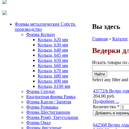
Формы металлические Собств.
Вы здесь
производство
Форма Кольцо
Главная
»
Каталог
Кольца, h20 мм
Кольца, h30 мм
Ведерки д
Кольца, h40 мм
Кольца, h45 мм
Кольца, h50 мм
Искать товары по 
Кольца, h60 мм
Кольца, h70 мм
Кольца, h80 мм
Select any filter and
Кольца, h90 мм
Кольца, h100 мм
43772/b Ведро для
Форма Сердце
204.00 руб.
Квадратная форма Рамка
Подробнее ...
Форма Капля / Запятая
Количество
*
Форма Ромашка
Форма Шестигранник
Форма Ромб, Треугольник
Форма Овал
642568 Ведро д/ш
Формы фигурные