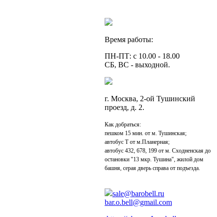
Время работы:
ПН-ПТ: с 10.00 - 18.00
СБ, ВС - выходной.
г. Москва, 2-ой Тушинский
проезд, д. 2.
Как добраться:
пешком 15 мин. от м. Тушинская;
автобус Т от м.Планерная;
автобус 432, 678, 199 от м. Сходненская до
остановки "13 мкр. Тушина", жилой дом
башня, серая дверь справа от подъезда.
sale@barobell.ru
bar.o.bell@gmail.com