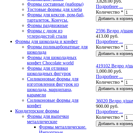
3,828.00 руб.
Формы составные (наборы)
Подробнее ...
Тостовые формы для хлеба
Количество
*
Формы для кексов, ром-баб,
тарталеток. Конусы.
Формы раздвижные
Формы с дном из
2596 Ведро д/шамп
углеродистой стали
413.00 руб.
Формы для шоколада и конфет
Подробнее ...
Формы поликарбонатные для
Количество
*
шоколада
Формы для шоколадных
конфет Сhocolate world
419102 Ведро д/ш
Формы для отливки
1,000.00 руб.
шоколадных фигурок
Подробнее ...
Силиконовые формы для
Количество
*
изготовления фигурок из
шоколада, марципана,
карамели
Силиконовые формы для
36020 Ведро д/шам
конфет
900.00 руб.
Кондитерские формы
Подробнее ...
Формы для выпечки
Количество
*
металлические
Формы металлические.
Импортные