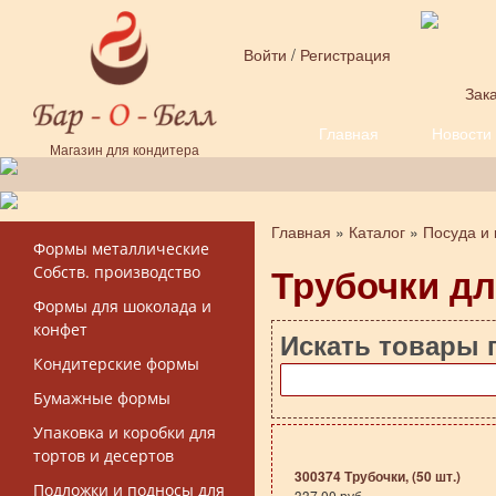
Перейти к основному содержанию
Войти
/
Регистрация
Зака
Главная
Новости
Форма поиска
Магазин для кондитера
Главная
»
Каталог
»
Посуда и 
Вы здесь
Формы металлические
Трубочки дл
Собств. производство
Формы для шоколада и
конфет
Искать товары 
Кондитерские формы
Бумажные формы
Упаковка и коробки для
тортов и десертов
300374 Трубочки, (50 шт.)
Подложки и подносы для
337.00 руб.