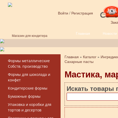
Перейти к основному содержанию
Войти
/
Регистрация
Зака
Главная
Новости
Форма поиска
Магазин для кондитера
Главная
»
Каталог
»
Ингредиен
Вы здесь
Формы металлические
Сахарные пасты
Собств. производство
Мастика, ма
Формы для шоколада и
конфет
Искать товары 
Кондитерские формы
Бумажные формы
Упаковка и коробки для
тортов и десертов