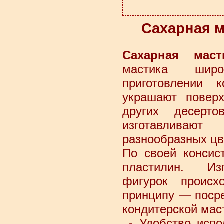
Сахарная м
Сахарная маст
мастика широ
приготовлении 
украшают поверх
других десерт
изготавливаю
разнообразных цв
По своей консис
пластилин. Изг
фигурок проис
принципу — поср
кондитерской мас
- Удобство испо