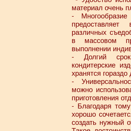
материал очень п
- Многообразие
предоставляет 
различных съедо
в массовом пр
выполнении индив
- Долгий сро
кондитерские из
хранятся гораздо
- Универсально
можно использов
приготовления от
- Благодаря тому
хорошо сочетает
создать нужный о
Такое достоинст