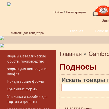
Перейти к основному содержанию
Войти
/
Регистрация
Зака
Главная
Новости
Форма поиска
Магазин для кондитера
Главная
»
Cambr
Вы здесь
Формы металлические
Собств. производство
Подносы
Формы для шоколада и
конфет
Искать товары 
Кондитерские формы
Бумажные формы
Упаковка и коробки для
тортов и десертов
1418CT138 Поднос