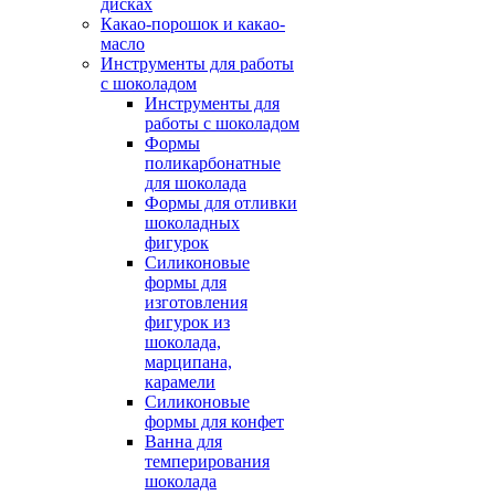
дисках
Какао-порошок и какао-
масло
Инструменты для работы
с шоколадом
Инструменты для
работы с шоколадом
Формы
поликарбонатные
для шоколада
Формы для отливки
шоколадных
фигурок
Силиконовые
формы для
изготовления
фигурок из
шоколада,
марципана,
карамели
Силиконовые
формы для конфет
Ванна для
темперирования
шоколада