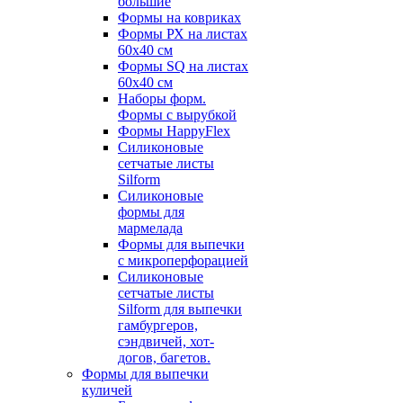
большие
Формы на ковриках
Формы РХ на листах
60х40 см
Формы SQ на листах
60х40 см
Наборы форм.
Формы с вырубкой
Формы HappyFlex
Силиконовые
сетчатые листы
Silform
Силиконовые
формы для
мармелада
Формы для выпечки
с микроперфорацией
Силиконовые
сетчатые листы
Silform для выпечки
гамбургеров,
сэндвичей, хот-
догов, багетов.
Формы для выпечки
куличей