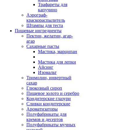
Трафареты для
капучино
Аэрограф-
краскораспылитель
Штампы для теста
Пищевые ингредиенты
Пектин, желатин, агар-
агар
Сахарные пасты
Мастика, марципан
Мастика для лепки
Айсинг
Изомальт
Тримолин, инвертный
сахар
Глюкозный сироп
Пищевое золото и серебро
Кондитерские глазури
Сливки кондитерские
Ароматизаторы
Полуфабрикаты для
кремов и десертов
Полуфабрикаты мучных
изделий