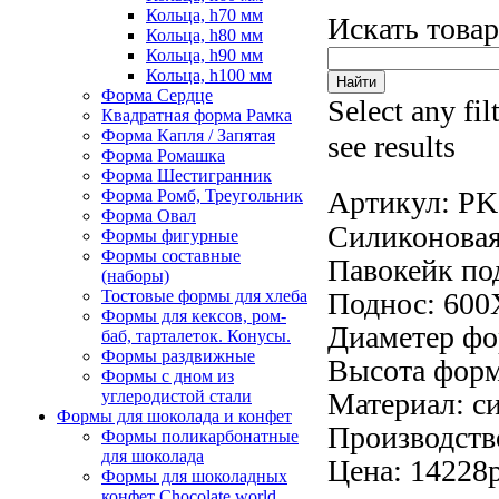
Кольца, h70 мм
Искать това
Кольца, h80 мм
Кольца, h90 мм
Кольца, h100 мм
Форма Сердце
Select any fil
Квадратная форма Рамка
Форма Капля / Запятая
see results
Форма Ромашка
Форма Шестигранник
Артикул:
PK
Форма Ромб, Треугольник
Форма Овал
Силиконова
Формы фигурные
Формы составные
Павокейк по
(наборы)
Тостовые формы для хлеба
Поднос: 600
Формы для кексов, ром-
Диаметер фо
баб, тарталеток. Конусы.
Формы раздвижные
Высота форм
Формы с дном из
углеродистой стали
Материал: си
Формы для шоколада и конфет
Производств
Формы поликарбонатные
для шоколада
Цена: 14228
Формы для шоколадных
конфет Сhocolate world