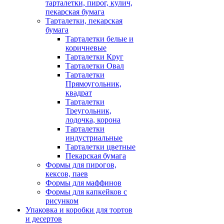
тарталетки, пирог, кулич,
пекарская бумага
Тарталетки, пекарская
бумага
Тарталетки белые и
коричневые
Тарталетки Круг
Тарталетки Овал
Тарталетки
Прямоугольник,
квадрат
Тарталетки
Треугольник,
лодочка, корона
Тарталетки
индустриальные
Тарталетки цветные
Пекарская бумага
Формы для пирогов,
кексов, паев
Формы для маффинов
Формы для капкейков с
рисунком
Упаковка и коробки для тортов
и десертов