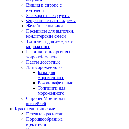
Вишня в сиропе с
веточкой
Засахаренные фрукты
Фруктовые пасты-кремы
Желейные шарики
Премиксы для выпечки,
кондитерские смеси
Топпинги для десерта и
мороженого
Начинки и покрытия на
жировой основе
Пасты десертные
Для мороженного
Базы для
мороженного
Рожки вафельные
Топпинги для
мороженного
Сиропы Монин для
коктейлей
Красители пищевые
Гелевые красители
Порошкообразные
красители