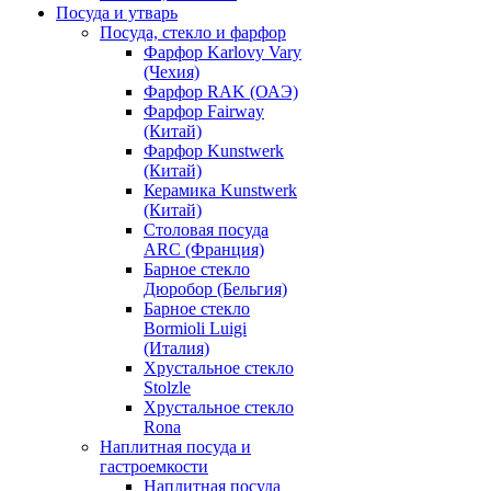
Посуда и утварь
Посуда, стекло и фарфор
Фарфор Karlovy Vary
(Чехия)
Фарфор RAK (ОАЭ)
Фарфор Fairway
(Китай)
Фарфор Kunstwerk
(Китай)
Керамика Kunstwerk
(Китай)
Столовая посуда
ARC (Франция)
Барное стекло
Дюробор (Бельгия)
Барное стекло
Bormioli Luigi
(Италия)
Хрустальное стекло
Stolzle
Хрустальное стекло
Rona
Наплитная посуда и
гастроемкости
Наплитная посуда