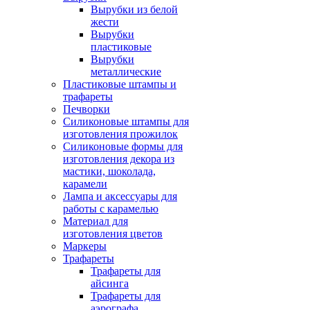
Вырубки из белой
жести
Вырубки
пластиковые
Вырубки
металлические
Пластиковые штампы и
трафареты
Печворки
Силиконовые штампы для
изготовления прожилок
Силиконовые формы для
изготовления декора из
мастики, шоколада,
карамели
Лампа и аксессуары для
работы с карамелью
Материал для
изготовления цветов
Маркеры
Трафареты
Трафареты для
айсинга
Трафареты для
аэрографа