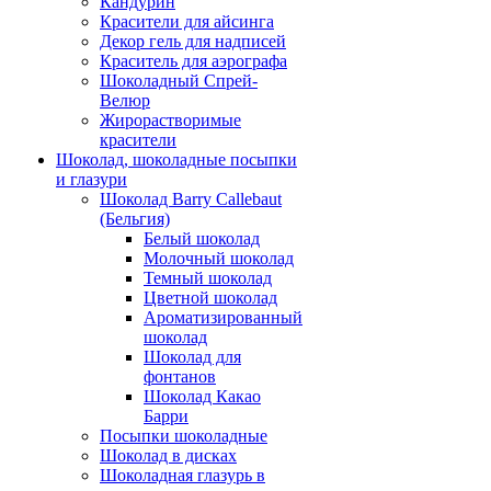
Кандурин
Красители для айсинга
Декор гель для надписей
Краситель для аэрографа
Шоколадный Спрей-
Велюр
Жирорастворимые
красители
Шоколад, шоколадные посыпки
и глазури
Шоколад Barry Callebaut
(Бельгия)
Белый шоколад
Молочный шоколад
Темный шоколад
Цветной шоколад
Ароматизированный
шоколад
Шоколад для
фонтанов
Шоколад Какао
Барри
Посыпки шоколадные
Шоколад в дисках
Шоколадная глазурь в