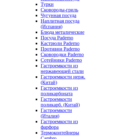
Турки
Сковороды-гриль
Чугунная посуда
Наплитная посуда
(Испания)
Блюда металические
Посуда Paderno
Кастрюли Paderno
Противни Paderno
Сковородки Paderno
Сотейники Paderno
Гастроемкости из
нержавеющей стали
Гастроемкости нерж.
(Китай)
Гастроемкости из
поликарбоната
Гастроемкости
поликарб. (Китай)
Гастроемкости
(Италия)
Гастроемкости из
фарфора
Термоконтейнеры
Cambro