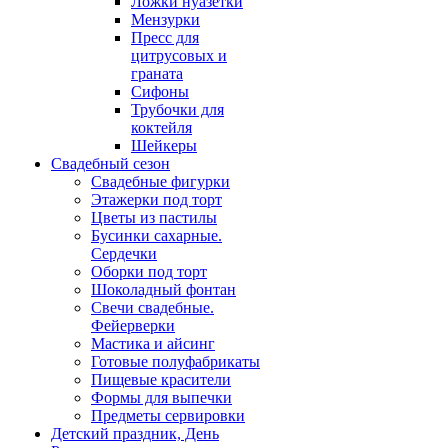
Ложки нуазетки
Мензурки
Пресс для
цитрусовых и
граната
Сифоны
Трубочки для
коктейля
Шейкеры
Свадебный сезон
Свадебные фигурки
Этажерки под торт
Цветы из пастилы
Бусинки сахарные.
Сердечки
Оборки под торт
Шоколадный фонтан
Свечи свадебные.
Фейерверки
Мастика и айсинг
Готовые полуфабрикаты
Пищевые красители
Формы для выпечки
Предметы сервировки
Детский праздник, День