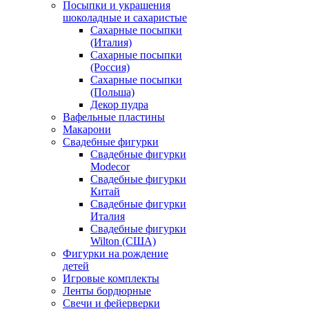
Посыпки и украшения
шоколадные и сахаристые
Сахарные посыпки
(Италия)
Сахарные посыпки
(Россия)
Сахарные посыпки
(Польша)
Декор пудра
Вафельные пластины
Макарони
Свадебные фигурки
Свадебные фигурки
Modecor
Свадебные фигурки
Китай
Свадебные фигурки
Италия
Свадебные фигурки
Wilton (США)
Фигурки на рождение
детей
Игровые комплекты
Ленты бордюрные
Свечи и фейерверки