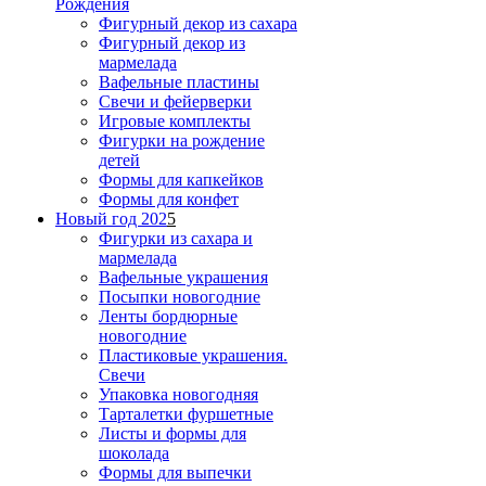
Рождения
Фигурный декор из сахара
Фигурный декор из
мармелада
Вафельные пластины
Свечи и фейерверки
Игровые комплекты
Фигурки на рождение
детей
Формы для капкейков
Формы для конфет
Новый год 202
5
Фигурки из сахара и
мармелада
Вафельные украшения
Посыпки новогодние
Ленты бордюрные
новогодние
Пластиковые украшения.
Свечи
Упаковка новогодняя
Тарталетки фуршетные
Листы и формы для
шоколада
Формы для выпечки