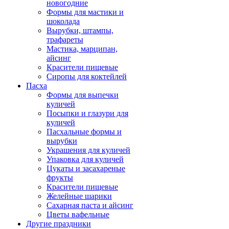
новогодние
Формы для мастики и
шоколада
Вырубки, штампы,
трафареты
Мастика, марципан,
айсинг
Красители пищевые
Сиропы для коктейлей
Пасха
Формы для выпечки
куличей
Посыпки и глазури для
куличей
Пасхальные формы и
вырубки
Украшения для куличей
Упаковка для куличей
Цукаты и засахареные
фрукты
Красители пищевые
Желейные шарики
Сахарная паста и айсинг
Цветы вафельные
Другие праздники