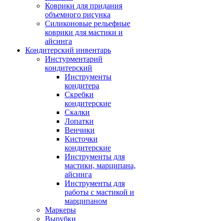
Коврики для придания
объемного рисунка
Силиконовые рельефные
коврики для мастики и
айсинга
Кондитерский инвентарь
Инстурментарий
кондитерский
Инструменты
кондитера
Скребки
кондитерские
Скалки
Лопатки
Венчики
Кисточки
кондитерские
Инструменты для
мастики, марципана,
айсинга
Инструменты для
работы с мастикой и
марципаном
Маркеры
Вырубки