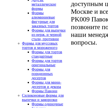
доступным ц
металлические
формы
Москве и все
Формы
алюминиевые
PK009 Павок
фигурные для
позвоните по
заказных тортов
Формы для выпечки
наши менедж
из нерж. и черной
стали, противни
вопросы.
Формы для муссовых
тортов и мороженого
Формы для тортов
стандартные
Формы для тортов
оригинальные
Формы для
порционных
десертов
Формы для мини-
десертов и декора
Формы Павони
Силиконовые формы для
выпечки и заморозки
Формы одиночные