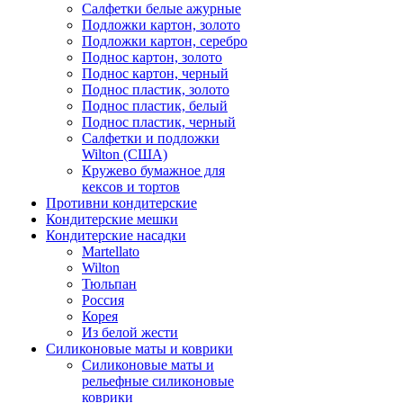
Салфетки белые ажурные
Подложки картон, золото
Подложки картон, серебро
Поднос картон, золото
Поднос картон, черный
Поднос пластик, золото
Поднос пластик, белый
Поднос пластик, черный
Салфетки и подложки
Wilton (США)
Кружево бумажное для
кексов и тортов
Противни кондитерские
Кондитерские мешки
Кондитерские насадки
Martellato
Wilton
Тюльпан
Россия
Корея
Из белой жести
Силиконовые маты и коврики
Силиконовые маты и
рельефные силиконовые
коврики