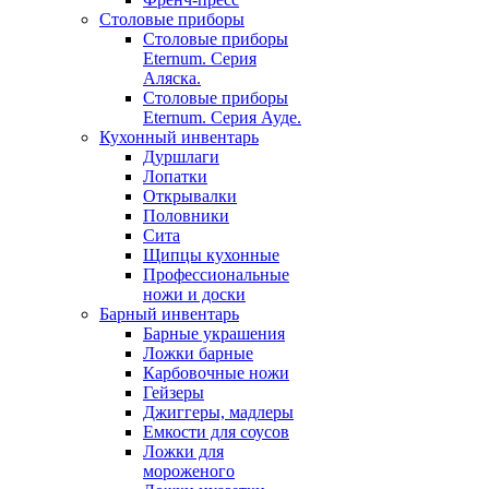
Столовые приборы
Столовые приборы
Eternum. Серия
Аляска.
Столовые приборы
Eternum. Серия Ауде.
Кухонный инвентарь
Дуршлаги
Лопатки
Открывалки
Половники
Сита
Щипцы кухонные
Профессиональные
ножи и доски
Барный инвентарь
Барные украшения
Ложки барные
Карбовочные ножи
Гейзеры
Джиггеры, мадлеры
Емкости для соусов
Ложки для
мороженого