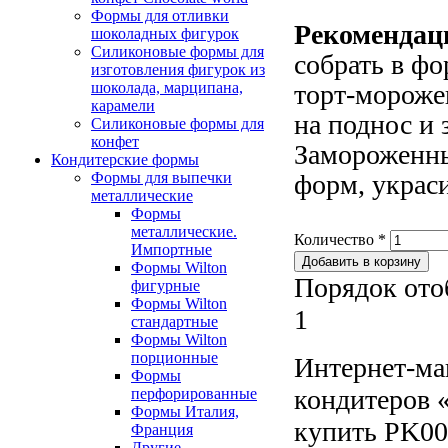
Формы для отливки
Рекомендац
шоколадных фигурок
Силиконовые формы для
собрать в ф
изготовления фигурок из
шоколада, марципана,
торт-морожен
карамели
на поднос и 
Силиконовые формы для
конфет
Замороженны
Кондитерские формы
Формы для выпечки
форм, украс
металлические
Формы
металлические.
Количество
*
Импортные
Формы Wilton
Порядок ото
фигурные
Формы Wilton
1
стандартные
Формы Wilton
порционные
Интернет-ма
Формы
кондитеров «
перфорированные
Формы Италия,
купить PK00
Франция
Другие