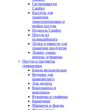
Гастроемкости
Cambro
Кассеты для
хранения,
транспортировки и
мойки посуды
Подносы Cambro
Посуда из
поликарбоната
Лотки и емкости для
хранения продуктов
Ложки, совки,
щипцы, кувшины
Посуда и предметы
сервировки
Блюда металические
Ведерки для
шампанского
Для десерта
Кокильница и
кокотница
Кувшины и графины
Баранчики
Мармиты и фондю
Френч-пресс