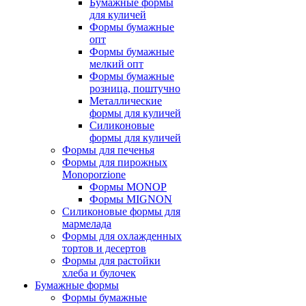
Бумажные формы
для куличей
Формы бумажные
опт
Формы бумажные
мелкий опт
Формы бумажные
розница, поштучно
Металлические
формы для куличей
Силиконовые
формы для куличей
Формы для печенья
Формы для пирожных
Monoporzione
Формы MONOP
Формы MIGNON
Силиконовые формы для
мармелада
Формы для oхлажденных
тортов и десертов
Формы для растойки
хлеба и булочек
Бумажные формы
Формы бумажные