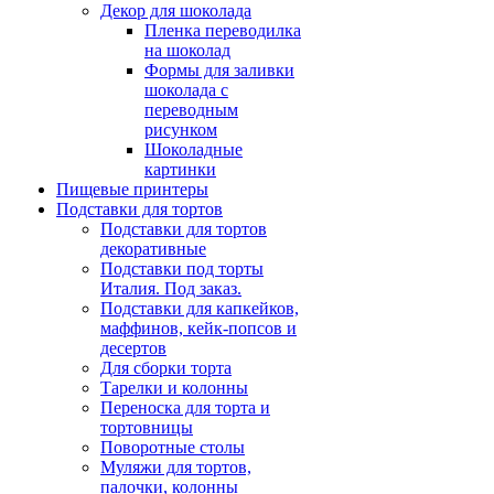
Декор для шоколада
Пленка переводилка
на шоколад
Формы для заливки
шоколада с
переводным
рисунком
Шоколадные
картинки
Пищевые принтеры
Подставки для тортов
Подставки для тортов
декоративные
Подставки под торты
Италия. Под заказ.
Подставки для капкейков,
маффинов, кейк-попсов и
десертов
Для сборки торта
Тарелки и колонны
Переноска для торта и
тортовницы
Поворотные столы
Муляжи для тортов,
палочки, колонны