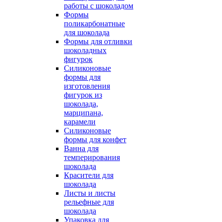
работы с шоколадом
Формы
поликарбонатные
для шоколада
Формы для отливки
шоколадных
фигурок
Силиконовые
формы для
изготовления
фигурок из
шоколада,
марципана,
карамели
Силиконовые
формы для конфет
Ванна для
темперирования
шоколада
Красители для
шоколада
Листы и листы
рельефные для
шоколада
Упаковка для