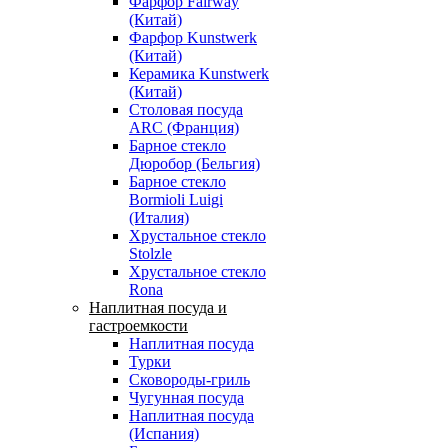
Фарфор Fairway
(Китай)
Фарфор Kunstwerk
(Китай)
Керамика Kunstwerk
(Китай)
Столовая посуда
ARC (Франция)
Барное стекло
Дюробор (Бельгия)
Барное стекло
Bormioli Luigi
(Италия)
Хрустальное стекло
Stolzle
Хрустальное стекло
Rona
Наплитная посуда и
гастроемкости
Наплитная посуда
Турки
Сковороды-гриль
Чугунная посуда
Наплитная посуда
(Испания)