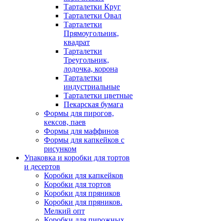
Тарталетки Круг
Тарталетки Овал
Тарталетки
Прямоугольник,
квадрат
Тарталетки
Треугольник,
лодочка, корона
Тарталетки
индустриальные
Тарталетки цветные
Пекарская бумага
Формы для пирогов,
кексов, паев
Формы для маффинов
Формы для капкейков с
рисунком
Упаковка и коробки для тортов
и десертов
Коробки для капкейков
Коробки для тортов
Коробки для пряников
Коробки для пряников.
Мелкий опт
Коробки для пирожных