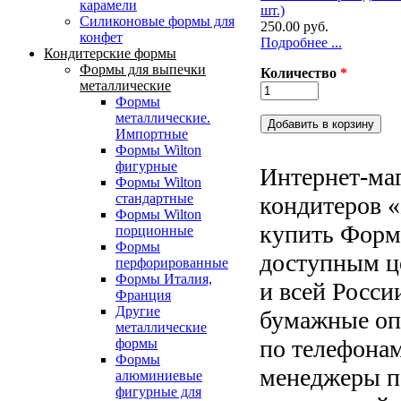
карамели
шт.)
Силиконовые формы для
250.00 руб.
конфет
Подробнее ...
Кондитерские формы
Формы для выпечки
Количество
*
металлические
Формы
металлические.
Импортные
Формы Wilton
фигурные
Интернет-маг
Формы Wilton
стандартные
кондитеров «
Формы Wilton
купить Форм
порционные
Формы
доступным ц
перфорированные
Формы Италия,
и всей Росси
Франция
Другие
бумажные опт
металлические
по телефонам
формы
Формы
менеджеры п
алюминиевые
фигурные для