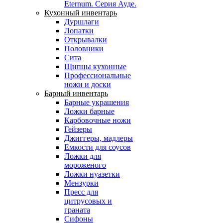
Eternum. Серия Ауде.
Кухонный инвентарь
Дуршлаги
Лопатки
Открывалки
Половники
Сита
Щипцы кухонные
Профессиональные
ножи и доски
Барный инвентарь
Барные украшения
Ложки барные
Карбовочные ножи
Гейзеры
Джиггеры, мадлеры
Емкости для соусов
Ложки для
мороженого
Ложки нуазетки
Мензурки
Пресс для
цитрусовых и
граната
Сифоны