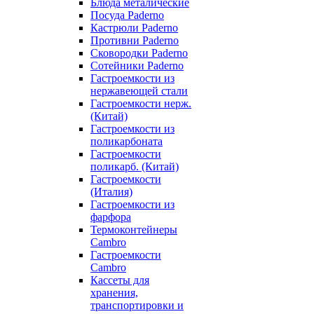
Блюда металические
Посуда Paderno
Кастрюли Paderno
Противни Paderno
Сковородки Paderno
Сотейники Paderno
Гастроемкости из
нержавеющей стали
Гастроемкости нерж.
(Китай)
Гастроемкости из
поликарбоната
Гастроемкости
поликарб. (Китай)
Гастроемкости
(Италия)
Гастроемкости из
фарфора
Термоконтейнеры
Cambro
Гастроемкости
Cambro
Кассеты для
хранения,
транспортировки и