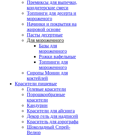
Премиксы для выпечки,
кондитерские смеси
Топпинги для десерта и
мороженого
Начинки и покрытия на
жировой основе
Пасты десертные
Для мороженного
Базы для
мороженного
Рожки вафельные
Топпинги для
мороженного
Сиропы Монин для
коктейлей
Красители пищевые
Гелевые красители
Порошкообразные
красители
Кандурин
Красители для айсинга
Декор гель для надписей
Краситель для аэрографа
Шоколадный Спрей-
Велюр