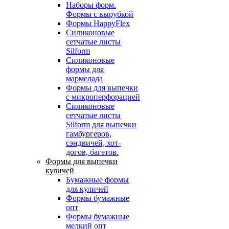
Наборы форм.
Формы с вырубкой
Формы HappyFlex
Силиконовые
сетчатые листы
Silform
Силиконовые
формы для
мармелада
Формы для выпечки
с микроперфорацией
Силиконовые
сетчатые листы
Silform для выпечки
гамбургеров,
сэндвичей, хот-
догов, багетов.
Формы для выпечки
куличей
Бумажные формы
для куличей
Формы бумажные
опт
Формы бумажные
мелкий опт