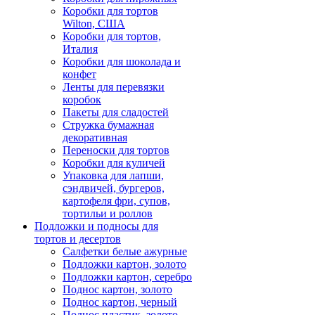
Коробки для тортов
Wilton, США
Коробки для тортов,
Италия
Коробки для шоколада и
конфет
Ленты для перевязки
коробок
Пакеты для сладостей
Стружка бумажная
декоративная
Переноски для тортов
Коробки для куличей
Упаковка для лапши,
сэндвичей, бургеров,
картофеля фри, супов,
тортильи и роллов
Подложки и подносы для
тортов и десертов
Салфетки белые ажурные
Подложки картон, золото
Подложки картон, серебро
Поднос картон, золото
Поднос картон, черный
Поднос пластик, золото