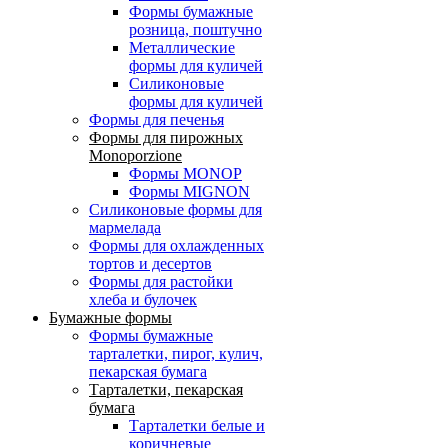
Формы бумажные
розница, поштучно
Металлические
формы для куличей
Силиконовые
формы для куличей
Формы для печенья
Формы для пирожных
Monoporzione
Формы MONOP
Формы MIGNON
Силиконовые формы для
мармелада
Формы для oхлажденных
тортов и десертов
Формы для растойки
хлеба и булочек
Бумажные формы
Формы бумажные
тарталетки, пирог, кулич,
пекарская бумага
Тарталетки, пекарская
бумага
Тарталетки белые и
коричневые