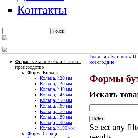
Контакты
Поиск
Форма поиска
Главная
»
Каталог
»
Пр
Формы металлические Собств.
новогодние
Вы здесь
производство
Форма Кольцо
Формы бу
Кольца, h20 мм
Кольца, h30 мм
Кольца, h40 мм
Искать това
Кольца, h45 мм
Кольца, h50 мм
Кольца, h60 мм
Кольца, h70 мм
Кольца, h80 мм
Кольца, h90 мм
Select any fil
Кольца, h100 мм
Форма Сердце
results