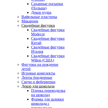
Сахарные посыпки
(Польша)
Декор пудра
Вафельные пластины
Макарони
Свадебные фигурки
Свадебные фигурки
Modecor
Свадебные фигурки
Китай
Свадебные фигурки
Италия
Свадебные фигурки
Wilton (США)
Фигурки на рождение
детей
Игровые комплекты
Ленты бордюрные
Свечи и фейерверки
Декор для шоколада
Пленка переводилка
на шоколад
Формы для заливки
шоколада с
переводным