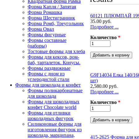
Квадратная форма Рамка
Форма Капля / Запятая
Форма Ромашка
60121 ПЛЮМПАЙ 199
Форма Шестигранник
35.00 руб.
Форма Ромб, Треугольник
Подробнее ...
Форма Овал
Формы фигурные
Количество
*
Формы составные
(наборы)
Тостовые формы для хлеба
Формы для кексов, ром-
баб, тарталеток. Конусы.
Формы раздвижные
Формы с дном из
G9F14034 Елка 140/160
углеродистой стали
шт)
Формы для шоколада и конфет
2,580.00 руб.
Формы поликарбонатные
Подробнее ...
для шоколада
Формы для шоколадных
Количество
*
конфет Сhocolate world
Формы для отливки
шоколадных фигурок
Силиконовые формы для
изготовления фигурок из
шоколада, марципана,
415-2625 Форма для ке