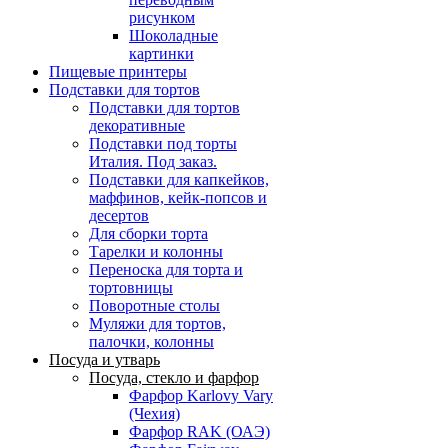
рисунком
Шоколадные
картинки
Пищевые принтеры
Подставки для тортов
Подставки для тортов
декоративные
Подставки под торты
Италия. Под заказ.
Подставки для капкейков,
маффинов, кейк-попсов и
десертов
Для сборки торта
Тарелки и колонны
Переноска для торта и
тортовницы
Поворотные столы
Муляжи для тортов,
палочки, колонны
Посуда и утварь
Посуда, стекло и фарфор
Фарфор Karlovy Vary
(Чехия)
Фарфор RAK (ОАЭ)