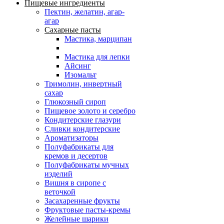
Пищевые ингредиенты
Пектин, желатин, агар-
агар
Сахарные пасты
Мастика, марципан
Мастика для лепки
Айсинг
Изомальт
Тримолин, инвертный
сахар
Глюкозный сироп
Пищевое золото и серебро
Кондитерские глазури
Сливки кондитерские
Ароматизаторы
Полуфабрикаты для
кремов и десертов
Полуфабрикаты мучных
изделий
Вишня в сиропе с
веточкой
Засахаренные фрукты
Фруктовые пасты-кремы
Желейные шарики