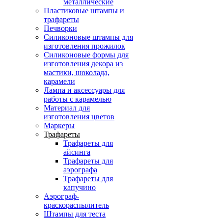
металлические
Пластиковые штампы и
трафареты
Печворки
Силиконовые штампы для
изготовления прожилок
Силиконовые формы для
изготовления декора из
мастики, шоколада,
карамели
Лампа и аксессуары для
работы с карамелью
Материал для
изготовления цветов
Маркеры
Трафареты
Трафареты для
айсинга
Трафареты для
аэрографа
Трафареты для
капучино
Аэрограф-
краскораспылитель
Штампы для теста