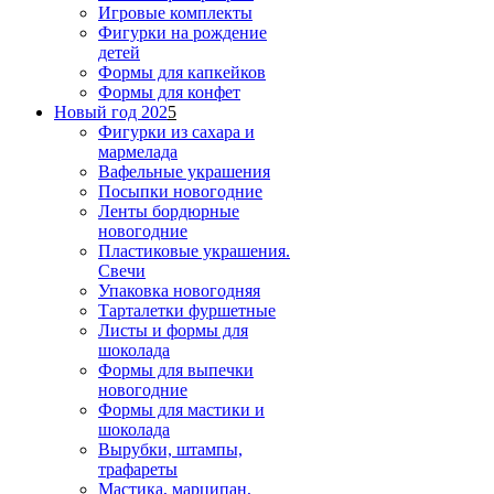
Игровые комплекты
Фигурки на рождение
детей
Формы для капкейков
Формы для конфет
Новый год 202
5
Фигурки из сахара и
мармелада
Вафельные украшения
Посыпки новогодние
Ленты бордюрные
новогодние
Пластиковые украшения.
Свечи
Упаковка новогодняя
Тарталетки фуршетные
Листы и формы для
шоколада
Формы для выпечки
новогодние
Формы для мастики и
шоколада
Вырубки, штампы,
трафареты
Мастика, марципан,