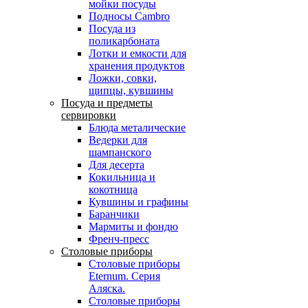
мойки посуды
Подносы Cambro
Посуда из
поликарбоната
Лотки и емкости для
хранения продуктов
Ложки, совки,
щипцы, кувшины
Посуда и предметы
сервировки
Блюда металические
Ведерки для
шампанского
Для десерта
Кокильница и
кокотница
Кувшины и графины
Баранчики
Мармиты и фондю
Френч-пресс
Столовые приборы
Столовые приборы
Eternum. Серия
Аляска.
Столовые приборы