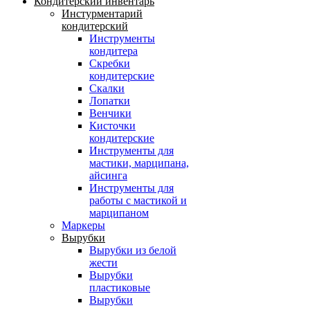
Кондитерский инвентарь
Инстурментарий
кондитерский
Инструменты
кондитера
Скребки
кондитерские
Скалки
Лопатки
Венчики
Кисточки
кондитерские
Инструменты для
мастики, марципана,
айсинга
Инструменты для
работы с мастикой и
марципаном
Маркеры
Вырубки
Вырубки из белой
жести
Вырубки
пластиковые
Вырубки