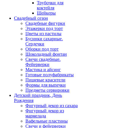
Трубочки для
коктейля
Шейкеры
Свадебный сезон
Свадебные фигурки
Этажерки под торт
Цветы из пастилы
Бусинки сахарные.
Сердечки
Оборки под торт
Шоколадный фонтан
Свечи свадебные.
Фейерверки
Мастика и айсинг
Готовые полуфабрикаты
Пищевые красители
Формы для выпечки
Предметы сервировки
Детский праздник, День
Рождения
Фигурный декор из сахара
Фигурный декор из
мармелада
Вафельные пластины
Свечи и фейерверки