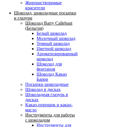
Жирорастворимые
красители
Шоколад, шоколадные посыпки
и глазури
Шоколад Barry Callebaut
(Бельгия)
Белый шоколад
Молочный шоколад
Темный шоколад
Цветной шоколад
Ароматизированный
шоколад
Шоколад для
фонтанов
Шоколад Какао
Барри
Посыпки шоколадные
Шоколад в дисках
Шоколадная глазурь в
дисках
Какао-порошок и какао-
масло
Инструменты для работы
с шоколадом
Инструменты для