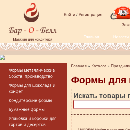
Перейти к основному содержанию
Войти
/
Регистрация
Зака
Главная
Новости
Форма поиска
Магазин для кондитера
Главная
»
Каталог
»
Праздник
Вы здесь
Формы металлические
Формы для
Собств. производство
Формы для шоколада и
конфет
Искать товары 
Кондитерские формы
Бумажные формы
Упаковка и коробки для
тортов и десертов
AMORE80 Набор с кольцом С