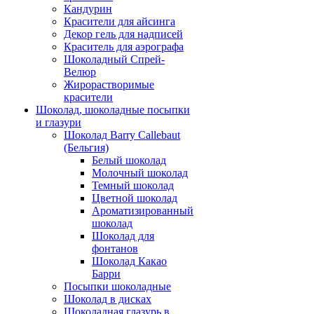
Кандурин
Красители для айсинга
Декор гель для надписей
Краситель для аэрографа
Шоколадный Спрей-
Велюр
Жирорастворимые
красители
Шоколад, шоколадные посыпки
и глазури
Шоколад Barry Callebaut
(Бельгия)
Белый шоколад
Молочный шоколад
Темный шоколад
Цветной шоколад
Ароматизированный
шоколад
Шоколад для
фонтанов
Шоколад Какао
Барри
Посыпки шоколадные
Шоколад в дисках
Шоколадная глазурь в