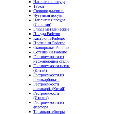
Наплитная посуда
Турки
Сковороды-гриль
Чугунная посуда
Наплитная посуда
(Испания)
Блюда металические
Посуда Paderno
Кастрюли Paderno
Противни Paderno
Сковородки Paderno
Сотейники Paderno
Гастроемкости из
нержавеющей стали
Гастроемкости нерж.
(Китай)
Гастроемкости из
поликарбоната
Гастроемкости
поликарб. (Китай)
Гастроемкости
(Италия)
Гастроемкости из
фарфора
Термоконтейнеры