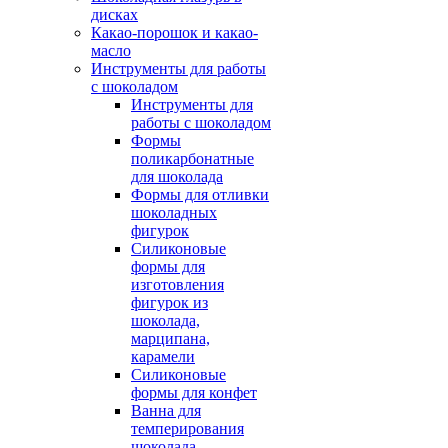
дисках
Какао-порошок и какао-
масло
Инструменты для работы
с шоколадом
Инструменты для
работы с шоколадом
Формы
поликарбонатные
для шоколада
Формы для отливки
шоколадных
фигурок
Силиконовые
формы для
изготовления
фигурок из
шоколада,
марципана,
карамели
Силиконовые
формы для конфет
Ванна для
темперирования
шоколада