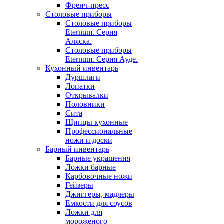
Френч-пресс
Столовые приборы
Столовые приборы
Eternum. Серия
Аляска.
Столовые приборы
Eternum. Серия Ауде.
Кухонный инвентарь
Дуршлаги
Лопатки
Открывалки
Половники
Сита
Щипцы кухонные
Профессиональные
ножи и доски
Барный инвентарь
Барные украшения
Ложки барные
Карбовочные ножи
Гейзеры
Джиггеры, мадлеры
Емкости для соусов
Ложки для
мороженого