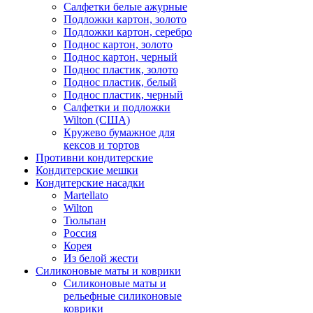
Салфетки белые ажурные
Подложки картон, золото
Подложки картон, серебро
Поднос картон, золото
Поднос картон, черный
Поднос пластик, золото
Поднос пластик, белый
Поднос пластик, черный
Салфетки и подложки
Wilton (США)
Кружево бумажное для
кексов и тортов
Противни кондитерские
Кондитерские мешки
Кондитерские насадки
Martellato
Wilton
Тюльпан
Россия
Корея
Из белой жести
Силиконовые маты и коврики
Силиконовые маты и
рельефные силиконовые
коврики