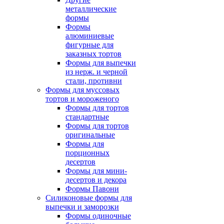
металлические
формы
Формы
алюминиевые
фигурные для
заказных тортов
Формы для выпечки
из нерж. и черной
стали, противни
Формы для муссовых
тортов и мороженого
Формы для тортов
стандартные
Формы для тортов
оригинальные
Формы для
порционных
десертов
Формы для мини-
десертов и декора
Формы Павони
Силиконовые формы для
выпечки и заморозки
Формы одиночные