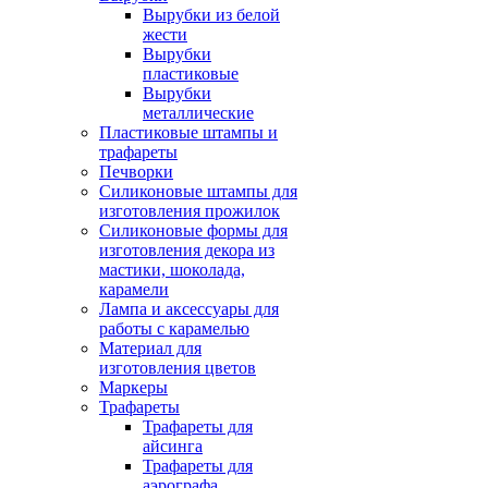
Вырубки из белой
жести
Вырубки
пластиковые
Вырубки
металлические
Пластиковые штампы и
трафареты
Печворки
Силиконовые штампы для
изготовления прожилок
Силиконовые формы для
изготовления декора из
мастики, шоколада,
карамели
Лампа и аксессуары для
работы с карамелью
Материал для
изготовления цветов
Маркеры
Трафареты
Трафареты для
айсинга
Трафареты для
аэрографа