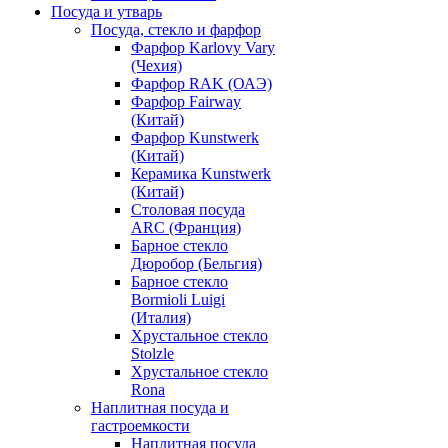
Посуда и утварь
Посуда, стекло и фарфор
Фарфор Karlovy Vary
(Чехия)
Фарфор RAK (ОАЭ)
Фарфор Fairway
(Китай)
Фарфор Kunstwerk
(Китай)
Керамика Kunstwerk
(Китай)
Столовая посуда
ARC (Франция)
Барное стекло
Дюробор (Бельгия)
Барное стекло
Bormioli Luigi
(Италия)
Хрустальное стекло
Stolzle
Хрустальное стекло
Rona
Наплитная посуда и
гастроемкости
Наплитная посуда