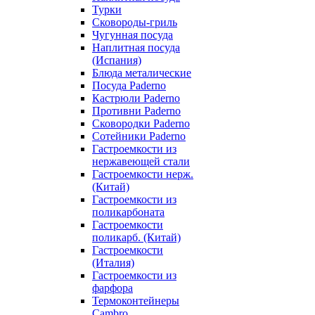
Турки
Сковороды-гриль
Чугунная посуда
Наплитная посуда
(Испания)
Блюда металические
Посуда Paderno
Кастрюли Paderno
Противни Paderno
Сковородки Paderno
Сотейники Paderno
Гастроемкости из
нержавеющей стали
Гастроемкости нерж.
(Китай)
Гастроемкости из
поликарбоната
Гастроемкости
поликарб. (Китай)
Гастроемкости
(Италия)
Гастроемкости из
фарфора
Термоконтейнеры
Cambro