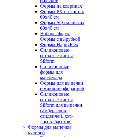
большие
Формы на ковриках
Формы РХ на листах
60х40 см
Формы SQ на листах
60х40 см
Наборы форм.
Формы с вырубкой
Формы HappyFlex
Силиконовые
сетчатые листы
Silform
Силиконовые
формы для
мармелада
Формы для выпечки
с микроперфорацией
Силиконовые
сетчатые листы
Silform для выпечки
гамбургеров,
сэндвичей, хот-
догов, багетов.
Формы для выпечки
куличей