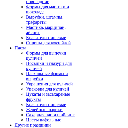
новогодние
Формы для мастики и
шоколада
Вырубки, штампы,
трафареты
Мастика, марципан,
айсинг
Красители пищевые
Сиропы для коктейлей
Пасха
Формы для выпечки
куличей
Посыпки и глазури для
куличей
Пасхальные формы и
вырубки
Украшения для куличей
Упаковка для куличей
Цукаты и засахареные
фрукты
Красители пищевые
Желейные шарики
Сахарная паста и айсинг
Цветы вафельные
Другие праздники