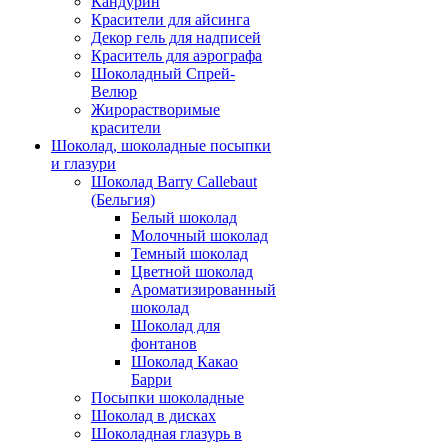
Кандурин
Красители для айсинга
Декор гель для надписей
Краситель для аэрографа
Шоколадный Спрей-
Велюр
Жирорастворимые
красители
Шоколад, шоколадные посыпки
и глазури
Шоколад Barry Callebaut
(Бельгия)
Белый шоколад
Молочный шоколад
Темный шоколад
Цветной шоколад
Ароматизированный
шоколад
Шоколад для
фонтанов
Шоколад Какао
Барри
Посыпки шоколадные
Шоколад в дисках
Шоколадная глазурь в