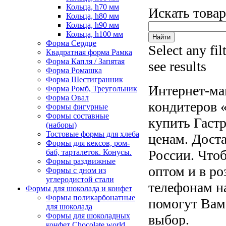
Кольца, h70 мм
Искать това
Кольца, h80 мм
Кольца, h90 мм
Кольца, h100 мм
Форма Сердце
Select any fil
Квадратная форма Рамка
Форма Капля / Запятая
see results
Форма Ромашка
Форма Шестигранник
Интернет-ма
Форма Ромб, Треугольник
Форма Овал
кондитеров «
Формы фигурные
Формы составные
купить Гаст
(наборы)
Тостовые формы для хлеба
ценам. Доста
Формы для кексов, ром-
России. Чтоб
баб, тарталеток. Конусы.
Формы раздвижные
оптом и в ро
Формы с дном из
углеродистой стали
телефонам н
Формы для шоколада и конфет
Формы поликарбонатные
помогут Вам
для шоколада
Формы для шоколадных
выбор.
конфет Сhocolate world