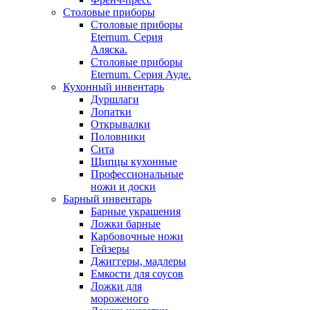
Столовые приборы
Столовые приборы
Eternum. Серия
Аляска.
Столовые приборы
Eternum. Серия Ауде.
Кухонный инвентарь
Дуршлаги
Лопатки
Открывалки
Половники
Сита
Щипцы кухонные
Профессиональные
ножи и доски
Барный инвентарь
Барные украшения
Ложки барные
Карбовочные ножи
Гейзеры
Джиггеры, мадлеры
Емкости для соусов
Ложки для
мороженого