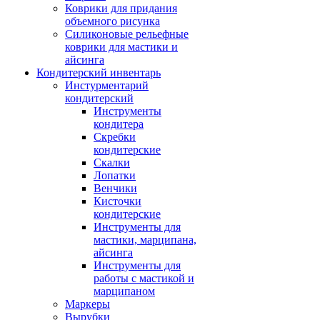
Коврики для придания
объемного рисунка
Силиконовые рельефные
коврики для мастики и
айсинга
Кондитерский инвентарь
Инстурментарий
кондитерский
Инструменты
кондитера
Скребки
кондитерские
Скалки
Лопатки
Венчики
Кисточки
кондитерские
Инструменты для
мастики, марципана,
айсинга
Инструменты для
работы с мастикой и
марципаном
Маркеры
Вырубки