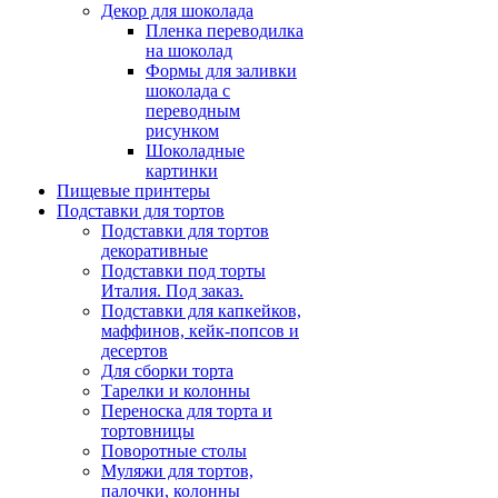
Декор для шоколада
Пленка переводилка
на шоколад
Формы для заливки
шоколада с
переводным
рисунком
Шоколадные
картинки
Пищевые принтеры
Подставки для тортов
Подставки для тортов
декоративные
Подставки под торты
Италия. Под заказ.
Подставки для капкейков,
маффинов, кейк-попсов и
десертов
Для сборки торта
Тарелки и колонны
Переноска для торта и
тортовницы
Поворотные столы
Муляжи для тортов,
палочки, колонны