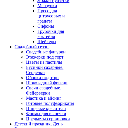
Ложки нуазетки
Мензурки
Пресс для
цитрусовых и
граната
Сифоны
Трубочки для
коктейля
Шейкеры
Свадебный сезон
Свадебные фигурки
Этажерки под торт
Цветы из пастилы
Бусинки сахарные.
Сердечки
Оборки под торт
Шоколадный фонтан
Свечи свадебные.
Фейерверки
Мастика и айсинг
Готовые полуфабрикаты
Пищевые красители
Формы для выпечки
Предметы сервировки
Детский праздник, День