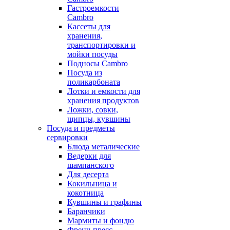
Гастроемкости
Cambro
Кассеты для
хранения,
транспортировки и
мойки посуды
Подносы Cambro
Посуда из
поликарбоната
Лотки и емкости для
хранения продуктов
Ложки, совки,
щипцы, кувшины
Посуда и предметы
сервировки
Блюда металические
Ведерки для
шампанского
Для десерта
Кокильница и
кокотница
Кувшины и графины
Баранчики
Мармиты и фондю
Френч-пресс