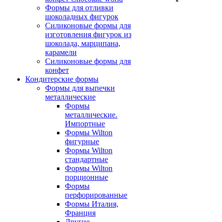
Формы для отливки
шоколадных фигурок
Силиконовые формы для
изготовления фигурок из
шоколада, марципана,
карамели
Силиконовые формы для
конфет
Кондитерские формы
Формы для выпечки
металлические
Формы
металлические.
Импортные
Формы Wilton
фигурные
Формы Wilton
стандартные
Формы Wilton
порционные
Формы
перфорированные
Формы Италия,
Франция
Другие