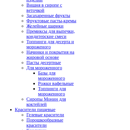
Вишня в сиропе с
веточкой
Засахаренные фрукты
Фруктовые пасты-кремы
Желейные шарики
Премиксы для выпечки,
кондитерские смеси
Топпинги для десерта и
мороженого
Начинки и покрытия на
жировой основе
Пасты десертные
Для мороженного
Базы для
мороженного
Рожки вафельные
Топпинги для
мороженного
Сиропы Монин для
коктейлей
Красители пищевые
Гелевые красители
Порошкообразные
красители