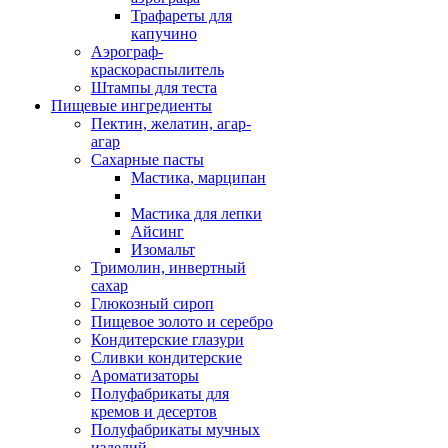
Трафареты для
капучино
Аэрограф-
краскораспылитель
Штампы для теста
Пищевые ингредиенты
Пектин, желатин, агар-
агар
Сахарные пасты
Мастика, марципан
Мастика для лепки
Айсинг
Изомальт
Тримолин, инвертный
сахар
Глюкозный сироп
Пищевое золото и серебро
Кондитерские глазури
Сливки кондитерские
Ароматизаторы
Полуфабрикаты для
кремов и десертов
Полуфабрикаты мучных
изделий