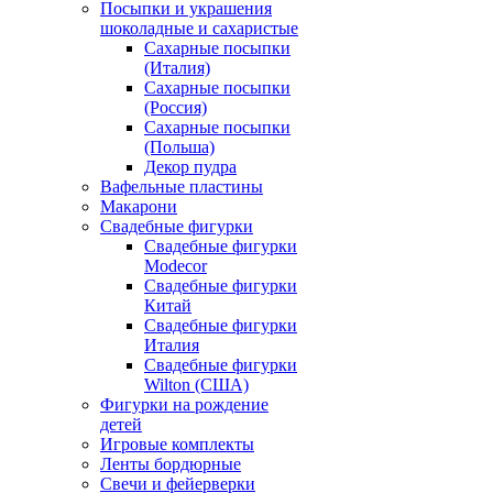
Посыпки и украшения
шоколадные и сахаристые
Сахарные посыпки
(Италия)
Сахарные посыпки
(Россия)
Сахарные посыпки
(Польша)
Декор пудра
Вафельные пластины
Макарони
Свадебные фигурки
Свадебные фигурки
Modecor
Свадебные фигурки
Китай
Свадебные фигурки
Италия
Свадебные фигурки
Wilton (США)
Фигурки на рождение
детей
Игровые комплекты
Ленты бордюрные
Свечи и фейерверки