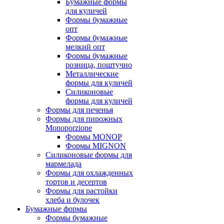
Бумажные формы
для куличей
Формы бумажные
опт
Формы бумажные
мелкий опт
Формы бумажные
розница, поштучно
Металлические
формы для куличей
Силиконовые
формы для куличей
Формы для печенья
Формы для пирожных
Monoporzione
Формы MONOP
Формы MIGNON
Силиконовые формы для
мармелада
Формы для oхлажденных
тортов и десертов
Формы для растойки
хлеба и булочек
Бумажные формы
Формы бумажные