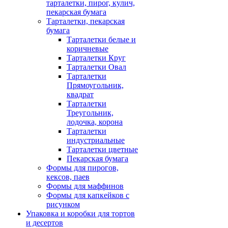
тарталетки, пирог, кулич,
пекарская бумага
Тарталетки, пекарская
бумага
Тарталетки белые и
коричневые
Тарталетки Круг
Тарталетки Овал
Тарталетки
Прямоугольник,
квадрат
Тарталетки
Треугольник,
лодочка, корона
Тарталетки
индустриальные
Тарталетки цветные
Пекарская бумага
Формы для пирогов,
кексов, паев
Формы для маффинов
Формы для капкейков с
рисунком
Упаковка и коробки для тортов
и десертов