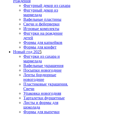
Рождения
Фигурный декор из сахара
Фигурный декор из
мармелада
Вафельные пластины
Свечи и фейерверки
Игровые комплекты
Фигурки на рождение
детей
Формы для капкейков
Формы для конфет
Новый год 202
5
Фигурки из сахара и
мармелада
Вафельные украшения
Посыпки новогодние
Ленты бордюрные
новогодние
Пластиковые украшения.
Свечи
Упаковка новогодняя
Тарталетки фуршетные
Листы и формы для
шоколада
Формы для выпечки