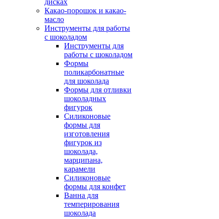
дисках
Какао-порошок и какао-
масло
Инструменты для работы
с шоколадом
Инструменты для
работы с шоколадом
Формы
поликарбонатные
для шоколада
Формы для отливки
шоколадных
фигурок
Силиконовые
формы для
изготовления
фигурок из
шоколада,
марципана,
карамели
Силиконовые
формы для конфет
Ванна для
темперирования
шоколада