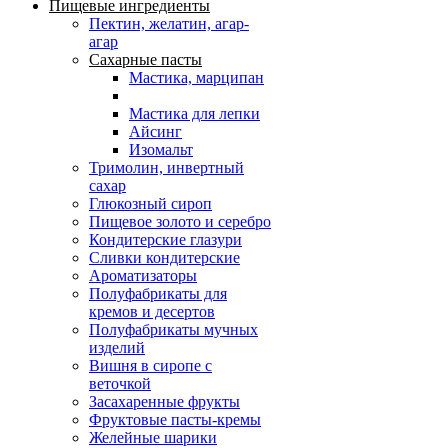
Пищевые ингредиенты
Пектин, желатин, агар-
агар
Сахарные пасты
Мастика, марципан
Мастика для лепки
Айсинг
Изомальт
Тримолин, инвертный
сахар
Глюкозный сироп
Пищевое золото и серебро
Кондитерские глазури
Сливки кондитерские
Ароматизаторы
Полуфабрикаты для
кремов и десертов
Полуфабрикаты мучных
изделий
Вишня в сиропе с
веточкой
Засахаренные фрукты
Фруктовые пасты-кремы
Желейные шарики