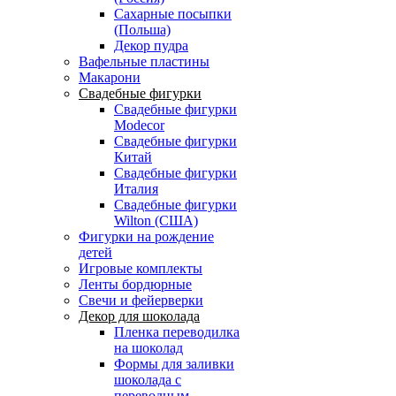
Сахарные посыпки
(Польша)
Декор пудра
Вафельные пластины
Макарони
Свадебные фигурки
Свадебные фигурки
Modecor
Свадебные фигурки
Китай
Свадебные фигурки
Италия
Свадебные фигурки
Wilton (США)
Фигурки на рождение
детей
Игровые комплекты
Ленты бордюрные
Свечи и фейерверки
Декор для шоколада
Пленка переводилка
на шоколад
Формы для заливки
шоколада с
переводным