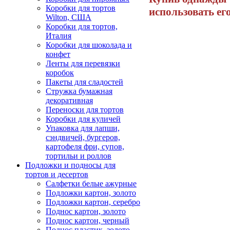
Коробки для тортов
использовать его
Wilton, США
Коробки для тортов,
Италия
Коробки для шоколада и
конфет
Ленты для перевязки
коробок
Пакеты для сладостей
Стружка бумажная
декоративная
Переноски для тортов
Коробки для куличей
Упаковка для лапши,
сэндвичей, бургеров,
картофеля фри, супов,
тортильи и роллов
Подложки и подносы для
тортов и десертов
Салфетки белые ажурные
Подложки картон, золото
Подложки картон, серебро
Поднос картон, золото
Поднос картон, черный
Поднос пластик, золото