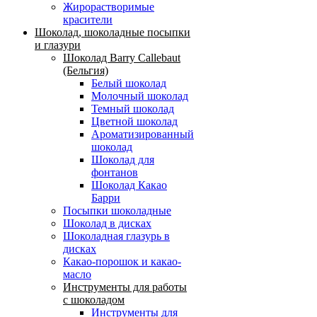
Жирорастворимые
красители
Шоколад, шоколадные посыпки
и глазури
Шоколад Barry Callebaut
(Бельгия)
Белый шоколад
Молочный шоколад
Темный шоколад
Цветной шоколад
Ароматизированный
шоколад
Шоколад для
фонтанов
Шоколад Какао
Барри
Посыпки шоколадные
Шоколад в дисках
Шоколадная глазурь в
дисках
Какао-порошок и какао-
масло
Инструменты для работы
с шоколадом
Инструменты для