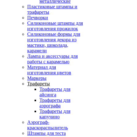
металлические
Пластиковые штампы и
трафареты
Печворки
Силиконовые штампы для
изготовления прожилок
Силиконовые формы для
изготовления декора из
мастики, шоколада,
карамели
Лампа и аксессуары для
работы с карамелью
Материал для
изготовления цветов
Маркеры
Трафареты
Трафареты для
айсинга
Трафареты для
аэрографа
Трафареты для
капучино
Аэрограф-
краскораспылитель
Штампы для теста