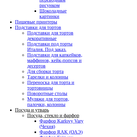
рисунком
Шоколадные
картинки
Пищевые принтеры
Подставки для тортов
Подставки для тортов
декоративные
Подставки под торты
Италия. Под заказ.
Подставки для капкейков,
маффинов, кейк-попсов и
десертов
Для сборки торта
Тарелки и колонны
Переноска для торта и
тортовницы
Поворотные столы
Муляжи для тортов,
палочки, колонны
Посуда и утварь
Посуда, стекло и фарфор
Фарфор Karlovy Vary
(Чехия)
Фарфор RAK (ОАЭ)