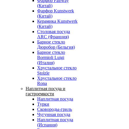
Фарфор Fairway
(Китай)
Фарфор Kunstwerk
(Китай)
Керамика Kunstwerk
(Китай)
Столовая посуда
ARC (Франция)
Барное стекло
Дюробор (Бельгия)
Барное стекло
Bormioli Luigi
(Италия)
Хрустальное стекло
Stolzle
Хрустальное стекло
Rona
Наплитная посуда и
гастроемкости
Наплитная посуда
Турки
Сковороды-гриль
Чугунная посуда
Наплитная посуда
(Испания)