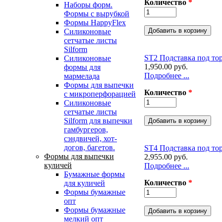
Количество
*
Наборы форм.
Формы с вырубкой
Формы HappyFlex
Силиконовые
сетчатые листы
Silform
ST2 Подставка под тор
Силиконовые
1,950.00 руб.
формы для
Подробнее ...
мармелада
Формы для выпечки
Количество
*
с микроперфорацией
Силиконовые
сетчатые листы
Silform для выпечки
гамбургеров,
сэндвичей, хот-
догов, багетов.
ST4 Подставка под тор
Формы для выпечки
2,955.00 руб.
куличей
Подробнее ...
Бумажные формы
Количество
*
для куличей
Формы бумажные
опт
Формы бумажные
мелкий опт