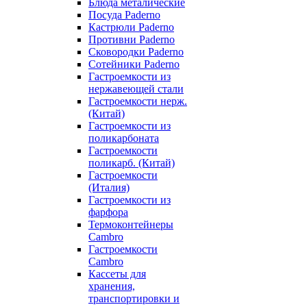
Блюда металические
Посуда Paderno
Кастрюли Paderno
Противни Paderno
Сковородки Paderno
Сотейники Paderno
Гастроемкости из
нержавеющей стали
Гастроемкости нерж.
(Китай)
Гастроемкости из
поликарбоната
Гастроемкости
поликарб. (Китай)
Гастроемкости
(Италия)
Гастроемкости из
фарфора
Термоконтейнеры
Cambro
Гастроемкости
Cambro
Кассеты для
хранения,
транспортировки и