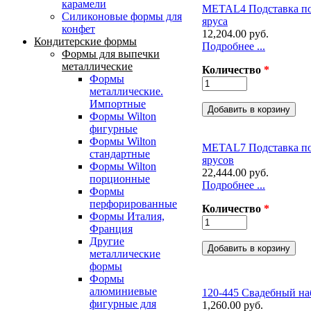
карамели
METAL4 Подставка под
Силиконовые формы для
яруса
конфет
12,204.00 руб.
Кондитерские формы
Подробнее ...
Формы для выпечки
металлические
Количество
*
Формы
металлические.
Импортные
Формы Wilton
фигурные
Формы Wilton
METAL7 Подставка под
стандартные
ярусов
Формы Wilton
22,444.00 руб.
порционные
Подробнее ...
Формы
перфорированные
Количество
*
Формы Италия,
Франция
Другие
металлические
формы
Формы
алюминиевые
120-445 Свадебный на
фигурные для
1,260.00 руб.