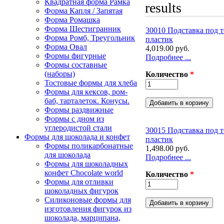
Квадратная форма Рамка
results
Форма Капля / Запятая
Форма Ромашка
Форма Шестигранник
30010 Подставка под т
Форма Ромб, Треугольник
пластик
Форма Овал
4,019.00 руб.
Формы фигурные
Подробнее ...
Формы составные
(наборы)
Количество
*
Тостовые формы для хлеба
Формы для кексов, ром-
баб, тарталеток. Конусы.
Формы раздвижные
Формы с дном из
углеродистой стали
30015 Подставка под т
Формы для шоколада и конфет
пластик
Формы поликарбонатные
1,498.00 руб.
для шоколада
Подробнее ...
Формы для шоколадных
конфет Сhocolate world
Количество
*
Формы для отливки
шоколадных фигурок
Силиконовые формы для
изготовления фигурок из
шоколада, марципана,