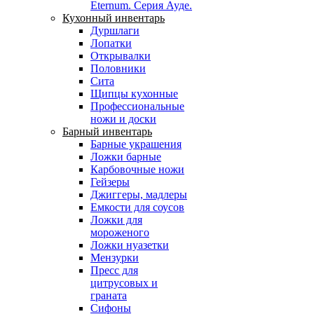
Eternum. Серия Ауде.
Кухонный инвентарь
Дуршлаги
Лопатки
Открывалки
Половники
Сита
Щипцы кухонные
Профессиональные
ножи и доски
Барный инвентарь
Барные украшения
Ложки барные
Карбовочные ножи
Гейзеры
Джиггеры, мадлеры
Емкости для соусов
Ложки для
мороженого
Ложки нуазетки
Мензурки
Пресс для
цитрусовых и
граната
Сифоны