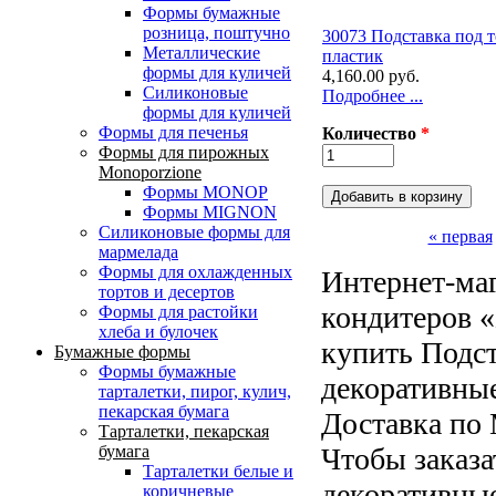
Формы бумажные
розница, поштучно
30073 Подставка под т
Металлические
пластик
формы для куличей
4,160.00 руб.
Силиконовые
Подробнее ...
формы для куличей
Формы для печенья
Количество
*
Формы для пирожных
Monoporzione
Формы MONOP
Формы MIGNON
Силиконовые формы для
« первая
мармелада
Страницы
Формы для oхлажденных
Интернет-маг
тортов и десертов
кондитеров «
Формы для растойки
хлеба и булочек
купить Подст
Бумажные формы
Формы бумажные
декоративны
тарталетки, пирог, кулич,
пекарская бумага
Доставка по 
Тарталетки, пекарская
Чтобы заказа
бумага
Тарталетки белые и
декоративные
коричневые