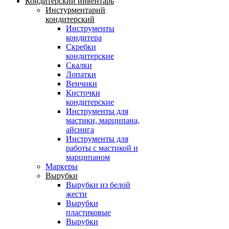
Кондитерский инвентарь
Инстурментарий
кондитерский
Инструменты
кондитера
Скребки
кондитерские
Скалки
Лопатки
Венчики
Кисточки
кондитерские
Инструменты для
мастики, марципана,
айсинга
Инструменты для
работы с мастикой и
марципаном
Маркеры
Вырубки
Вырубки из белой
жести
Вырубки
пластиковые
Вырубки