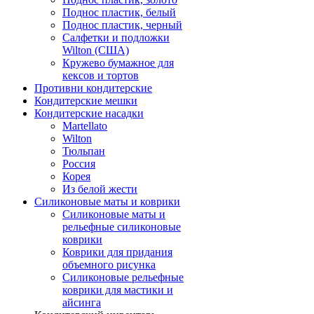
Поднос пластик, белый
Поднос пластик, черный
Салфетки и подложки
Wilton (США)
Кружево бумажное для
кексов и тортов
Противни кондитерские
Кондитерские мешки
Кондитерские насадки
Martellato
Wilton
Тюльпан
Россия
Корея
Из белой жести
Силиконовые маты и коврики
Силиконовые маты и
рельефные силиконовые
коврики
Коврики для придания
объемного рисунка
Силиконовые рельефные
коврики для мастики и
айсинга