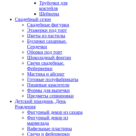
Трубочки для
коктейля
Шейкеры
Свадебный сезон
Свадебные фигурки
Этажерки под торт
Цветы из пастилы
Бусинки сахарные.
Сердечки
Оборки под торт
Шоколадный фонтан
Свечи свадебные.
Фейерверки
Мастика и айсинг
Готовые полуфабрикаты
Пищевые красители
Формы для выпечки
Предметы сервировки
Детский праздник, День
Рождения
Фигурный декор из сахара
Фигурный декор из
мармелада
Вафельные пластины
Свечи и фейерверки