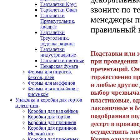
Тарталетки Круг
звоните по т
Тарталетки Овал
Тарталетки
менеджеры п
Прямоугольник,
квадрат
правильный 
Тарталетки
Треугольник,
лодочка, корона
Тарталетки
Подставки или 
индустриальные
при проведении 
Тарталетки цветные
Пекарская бумага
презентаций. Он
Формы для пирогов,
торжественно пр
кексов, паев
Формы для маффинов
и любые другие 
Формы для капкейков с
выбор чрезвыча
рисунком
пластиковые, од
Упаковка и коробки для тортов
и десертов
лаконичные и б
Коробки для капкейков
подобранная по
Коробки для тортов
Коробки для пряников
десерт в произв
Коробки для пряников.
осуществить лю
Мелкий опт
Купив однажды т
Коробки для пирожных