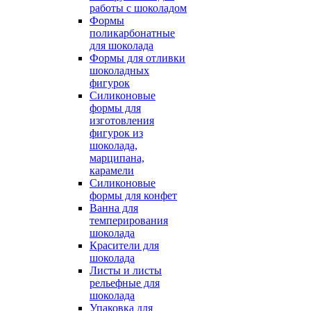
работы с шоколадом
Формы
поликарбонатные
для шоколада
Формы для отливки
шоколадных
фигурок
Силиконовые
формы для
изготовления
фигурок из
шоколада,
марципана,
карамели
Силиконовые
формы для конфет
Ванна для
темперирования
шоколада
Красители для
шоколада
Листы и листы
рельефные для
шоколада
Упаковка для