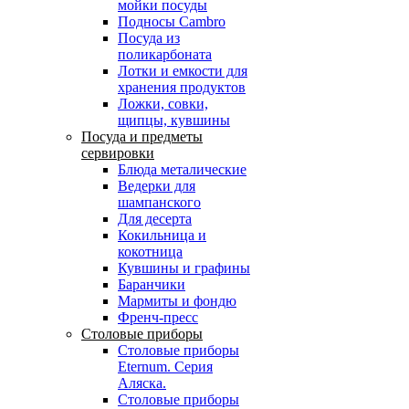
мойки посуды
Подносы Cambro
Посуда из
поликарбоната
Лотки и емкости для
хранения продуктов
Ложки, совки,
щипцы, кувшины
Посуда и предметы
сервировки
Блюда металические
Ведерки для
шампанского
Для десерта
Кокильница и
кокотница
Кувшины и графины
Баранчики
Мармиты и фондю
Френч-пресс
Столовые приборы
Столовые приборы
Eternum. Серия
Аляска.
Столовые приборы