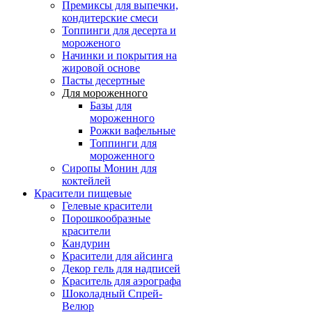
Премиксы для выпечки,
кондитерские смеси
Топпинги для десерта и
мороженого
Начинки и покрытия на
жировой основе
Пасты десертные
Для мороженного
Базы для
мороженного
Рожки вафельные
Топпинги для
мороженного
Сиропы Монин для
коктейлей
Красители пищевые
Гелевые красители
Порошкообразные
красители
Кандурин
Красители для айсинга
Декор гель для надписей
Краситель для аэрографа
Шоколадный Спрей-
Велюр