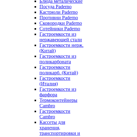
Блюда металические
Посуда Paderno
Кастрюли Paderno
Противни Paderno
Сковородки Paderno
Сотейники Paderno
Гастроемкости из
нержавеющей стали
Гастроемкости нерж.
(Китай)
Гастроемкости из
поликарбоната
Гастроемкости
поликарб. (Китай)
Гастроемкости
(Италия)
Гастроемкости из
фарфора
Термоконтейнеры
Cambro
Гастроемкости
Cambro
Кассеты для
хранения,
транспортировки и