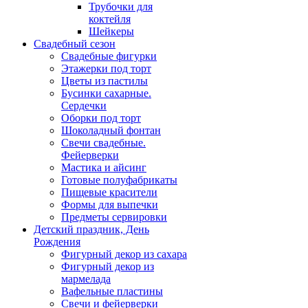
Трубочки для
коктейля
Шейкеры
Свадебный сезон
Свадебные фигурки
Этажерки под торт
Цветы из пастилы
Бусинки сахарные.
Сердечки
Оборки под торт
Шоколадный фонтан
Свечи свадебные.
Фейерверки
Мастика и айсинг
Готовые полуфабрикаты
Пищевые красители
Формы для выпечки
Предметы сервировки
Детский праздник, День
Рождения
Фигурный декор из сахара
Фигурный декор из
мармелада
Вафельные пластины
Свечи и фейерверки