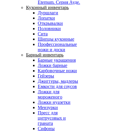
Eternum. Серия Ауде.
Кухонный инвентарь
Дуршлаги
Лопатки
Открывалки
Половники
Сита
Щипцы кухонные
Профессиональные
ножи и доски
Барный инвентарь
Барные украшения
Ложки барные
Карбовочные ножи
Гейзеры
Джиггеры, мадлеры
Емкости для соусов
Ложки для
мороженого
Ложки нуазетки
Мензурки
Пресс для
цитрусовых и
граната
Сифоны