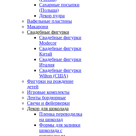
Сахарные посыпки
(Польша)
Декор пудра
Вафельные пластины
Макарони
Свадебные фигурки
Свадебные фигурки
Modecor
Свадебные фигурки
Китай
Свадебные фигурки
Италия
Свадебные фигурки
Wilton (США)
Фигурки на рождение
детей
Игровые комплекты
Ленты бордюрные
Свечи и фейерверки
Декор для шоколада
Пленка переводилка
на шоколад
Формы для заливки
шоколада с
переводным