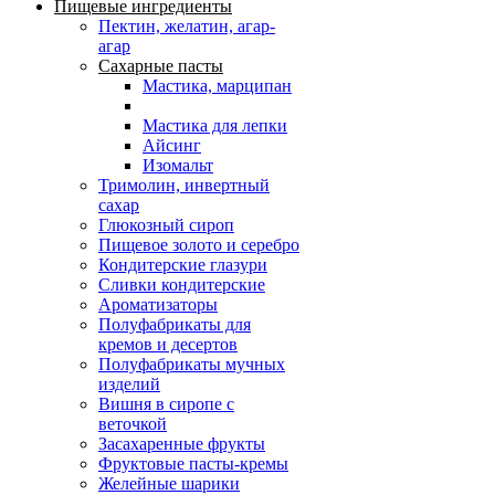
Пищевые ингредиенты
Пектин, желатин, агар-
агар
Сахарные пасты
Мастика, марципан
Мастика для лепки
Айсинг
Изомальт
Тримолин, инвертный
сахар
Глюкозный сироп
Пищевое золото и серебро
Кондитерские глазури
Сливки кондитерские
Ароматизаторы
Полуфабрикаты для
кремов и десертов
Полуфабрикаты мучных
изделий
Вишня в сиропе с
веточкой
Засахаренные фрукты
Фруктовые пасты-кремы
Желейные шарики