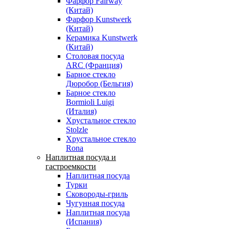
Фарфор Fairway
(Китай)
Фарфор Kunstwerk
(Китай)
Керамика Kunstwerk
(Китай)
Столовая посуда
ARC (Франция)
Барное стекло
Дюробор (Бельгия)
Барное стекло
Bormioli Luigi
(Италия)
Хрустальное стекло
Stolzle
Хрустальное стекло
Rona
Наплитная посуда и
гастроемкости
Наплитная посуда
Турки
Сковороды-гриль
Чугунная посуда
Наплитная посуда
(Испания)