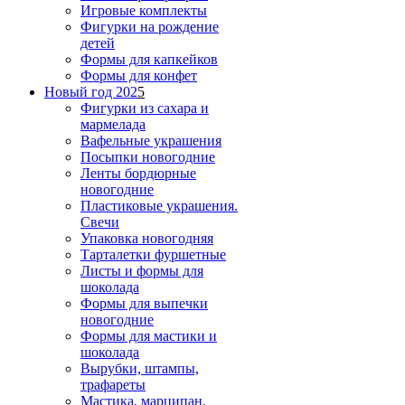
Игровые комплекты
Фигурки на рождение
детей
Формы для капкейков
Формы для конфет
Новый год 202
5
Фигурки из сахара и
мармелада
Вафельные украшения
Посыпки новогодние
Ленты бордюрные
новогодние
Пластиковые украшения.
Свечи
Упаковка новогодняя
Тарталетки фуршетные
Листы и формы для
шоколада
Формы для выпечки
новогодние
Формы для мастики и
шоколада
Вырубки, штампы,
трафареты
Мастика, марципан,