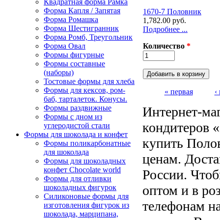
Квадратная форма Рамка
Форма Капля / Запятая
1670-7 Половник
Форма Ромашка
1,782.00 руб.
Форма Шестигранник
Подробнее ...
Форма Ромб, Треугольник
Количество
*
Форма Овал
Формы фигурные
Формы составные
(наборы)
Тостовые формы для хлеба
Формы для кексов, ром-
« первая
‹
баб, тарталеток. Конусы.
Страницы
Формы раздвижные
Интернет-маг
Формы с дном из
кондитеров «
углеродистой стали
Формы для шоколада и конфет
купить Поло
Формы поликарбонатные
для шоколада
ценам. Доста
Формы для шоколадных
конфет Сhocolate world
России. Чтоб
Формы для отливки
оптом и в ро
шоколадных фигурок
Силиконовые формы для
телефонам н
изготовления фигурок из
шоколада, марципана,