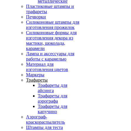
металлические
Пластиковые штампы и
трафареты
Печворки
Силиконовые штампы для
изготовления прожилок
Силиконовые формы для
изготовления декора из
мастики, шоколада,
карамели
Лампа и аксессуары для
работы с карамелью
Материал для
изготовления цветов
Маркеры
Трафареты
Трафареты для
айсинга
Трафареты для
аэрографа
Трафареты для
капучино
Аэрограф-
краскораспылитель
Штампы для теста