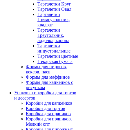
Тарталетки Круг
Тарталетки Овал
Тарталетки
Прямоугольник,
квадрат
Тарталетки
Треугольник,
лодочка, корона
Тарталетки
индустриальные
Тарталетки цветные
Пекарская бумага
Формы для пирогов,
кексов, паев
Формы для маффинов
Формы для капкейков с
рисунком
Упаковка и коробки для тортов
и десертов
Коробки для капкейков
Коробки для тортов
Коробки для пряников
Коробки для пряников.
Мелкий опт
Коробки для пирожных