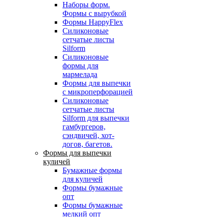
Наборы форм.
Формы с вырубкой
Формы HappyFlex
Силиконовые
сетчатые листы
Silform
Силиконовые
формы для
мармелада
Формы для выпечки
с микроперфорацией
Силиконовые
сетчатые листы
Silform для выпечки
гамбургеров,
сэндвичей, хот-
догов, багетов.
Формы для выпечки
куличей
Бумажные формы
для куличей
Формы бумажные
опт
Формы бумажные
мелкий опт