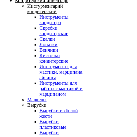
Кондитерский инвентарь
Инстурментарий
кондитерский
Инструменты
кондитера
Скребки
кондитерские
Скалки
Лопатки
Венчики
Кисточки
кондитерские
Инструменты для
мастики, марципана,
айсинга
Инструменты для
работы с мастикой и
марципаном
Маркеры
Вырубки
Вырубки из белой
жести
Вырубки
пластиковые
Вырубки