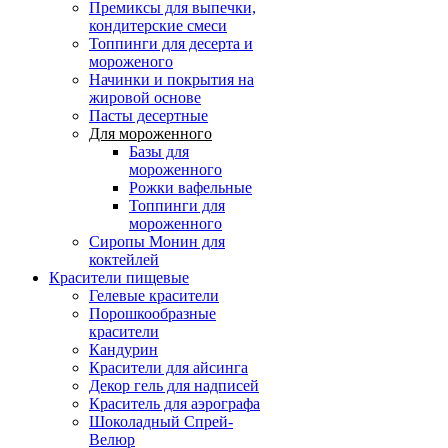
Премиксы для выпечки,
кондитерские смеси
Топпинги для десерта и
мороженого
Начинки и покрытия на
жировой основе
Пасты десертные
Для мороженного
Базы для
мороженного
Рожки вафельные
Топпинги для
мороженного
Сиропы Монин для
коктейлей
Красители пищевые
Гелевые красители
Порошкообразные
красители
Кандурин
Красители для айсинга
Декор гель для надписей
Краситель для аэрографа
Шоколадный Спрей-
Велюр