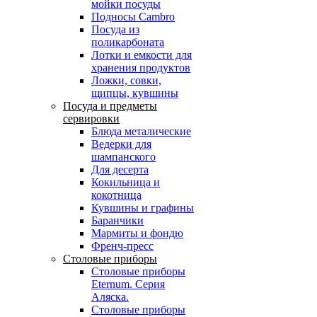
мойки посуды
Подносы Cambro
Посуда из
поликарбоната
Лотки и емкости для
хранения продуктов
Ложки, совки,
щипцы, кувшины
Посуда и предметы
сервировки
Блюда металические
Ведерки для
шампанского
Для десерта
Кокильница и
кокотница
Кувшины и графины
Баранчики
Мармиты и фондю
Френч-пресс
Столовые приборы
Столовые приборы
Eternum. Серия
Аляска.
Столовые приборы