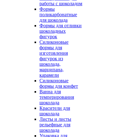
работы с шоколадом
Формы
поликарбонатные
для шоколада
Формы для отливки
шоколадных
фигурок
Силиконовые
формы для
изготовления
фигурок из
шоколада,
марципана,
карамели
Силиконовые
формы для конфет
Ванна для
темперирования
шоколада
Красители для
шоколада
Листы и листы
рельефные для
шоколада
Упаковка для