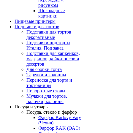
рисунком
Шоколадные
картинки
Пищевые принтеры
Подставки для тортов
Подставки для тортов
декоративные
Подставки под торты
Италия. Под заказ.
Подставки для капкейков,
маффинов, кейк-попсов и
десертов
Для сборки торта
Тарелки и колонны
Переноска для торта и
тортовницы
Поворотные столы
Муляжи для тортов,
палочки, колонны
Посуда и утварь
Посуда, стекло и фарфор
Фарфор Karlovy Vary
(Чехия)
Фарфор RAK (ОАЭ)