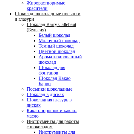
Жирорастворимые
красители
Шоколад, шоколадные посыпки
и глазури
Шоколад Barry Callebaut
(Бельгия)
Белый шоколад
Молочный шоколад
Темный шоколад
Цветной шоколад
Ароматизированный
шоколад
Шоколад для
фонтанов
Шоколад Какао
Барри
Посыпки шоколадные
Шоколад в дисках
Шоколадная глазурь в
дисках
Какао-порошок и какао-
масло
Инструменты для работы
с шоколадом
Инструменты для