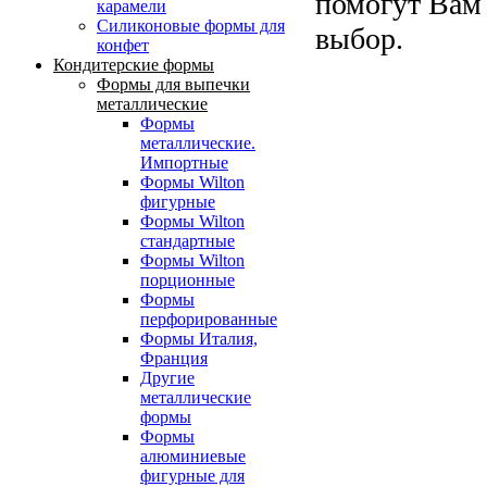
помогут Вам
карамели
Силиконовые формы для
выбор.
конфет
Кондитерские формы
Формы для выпечки
металлические
Формы
металлические.
Импортные
Формы Wilton
фигурные
Формы Wilton
стандартные
Формы Wilton
порционные
Формы
перфорированные
Формы Италия,
Франция
Другие
металлические
формы
Формы
алюминиевые
фигурные для