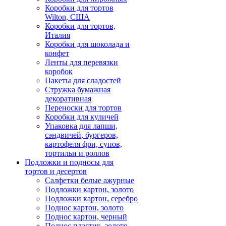
Коробки для тортов
Wilton, США
Коробки для тортов,
Италия
Коробки для шоколада и
конфет
Ленты для перевязки
коробок
Пакеты для сладостей
Стружка бумажная
декоративная
Переноски для тортов
Коробки для куличей
Упаковка для лапши,
сэндвичей, бургеров,
картофеля фри, супов,
тортильи и роллов
Подложки и подносы для
тортов и десертов
Салфетки белые ажурные
Подложки картон, золото
Подложки картон, серебро
Поднос картон, золото
Поднос картон, черный
Поднос пластик, золото