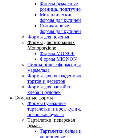
Формы бумажные
розница, поштучно
Металлические
формы для куличей
Силиконовые
формы для куличей
Формы для печенья
Формы для пирожных
Monoporzione
Формы MONOP
Формы MIGNON
Силиконовые формы для
мармелада
Формы для oхлажденных
тортов и десертов
Формы для растойки
хлеба и булочек
Бумажные формы
Формы бумажные
тарталетки, пирог, кулич,
пекарская бумага
Тарталетки, пекарская
бумага
Тарталетки белые и
коричневые