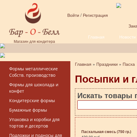
Перейти к основному содержанию
Войти
/
Регистрация
Зака
Главная
Новости
Форма поиска
Магазин для кондитера
Главная
»
Праздники
»
Пасха
Вы здесь
Формы металлические
Посыпки и г
Собств. производство
Формы для шоколада и
конфет
Искать товары 
Кондитерские формы
Бумажные формы
Упаковка и коробки для
тортов и десертов
Пасхальная смесь (750 гр.)
Подложки и подносы для
420.00 руб.