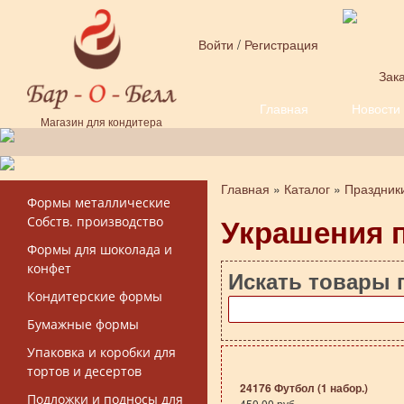
Перейти к основному содержанию
Войти
/
Регистрация
Зака
Главная
Новости
Форма поиска
Магазин для кондитера
Главная
»
Каталог
»
Праздник
Вы здесь
Формы металлические
Украшения 
Собств. производство
Формы для шоколада и
конфет
Искать товары 
Кондитерские формы
Бумажные формы
Упаковка и коробки для
тортов и десертов
24176 Футбол (1 набор.)
Подложки и подносы для
450.00 руб.