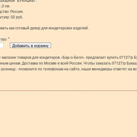
сахарная "БУКАШКИ".
,3 см.
ство: Россия.
штуку: 32 руб.
вать как готовый декор для кондитерских изделий.
ство
*
-магазин товаров для кондитеров «Бар-о-Белл» предлагает купить 07127/р Б
пным ценам. Доставка по Москве и всей России. Чтобы заказать 07127/р Букаш
в розницу - позвоните по телефонам на сайте, наши менеджеры ответят на вс