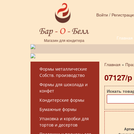
Перейти к основному содержанию
Войти
/
Регистраци
Главная
Форма поиска
Магазин для кондитера
Главная
»
Пра
Вы здесь
Формы металлические
07127/р
Собств. производство
Формы для шоколада и
конфет
Искать това
Кондитерские формы
Бумажные формы
Упаковка и коробки для
тортов и десертов
Арти