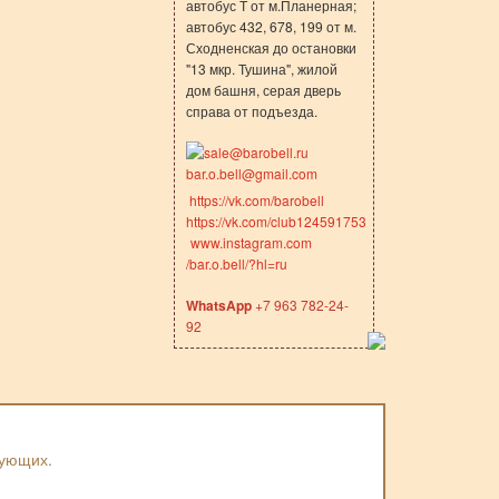
автобус Т от м.Планерная;
автобус 432, 678, 199 от м.
Сходненская до остановки
"13 мкр. Тушина", жилой
дом башня, серая дверь
справа от подъезда.
sale@barobell.ru
bar.o.bell@gmail.com
https://vk.com/barobell
https://vk.com/club124591753
www.instagram.com
/bar.o.bell/?hl=ru
WhatsApp
+7 963 782-24-
92
вующих.