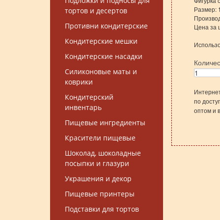
Подложки и подносы для
Фигурка 
Размер: 1
тортов и десертов
Производ
Противни кондитерские
Цена за 
Кондитерские мешки
Использо
Кондитерские насадки
Количе
Силиконовые маты и
коврики
Интернет
Кондитерский
по досту
инвентарь
оптом и 
Пищевые ингредиенты
Красители пищевые
Шоколад, шоколадные
посыпки и глазури
Украшения и декор
Пищевые принтеры
Подставки для тортов