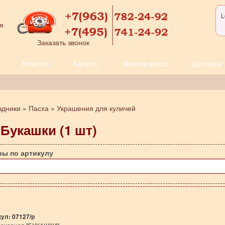
L
я
Заказать звонок
Новости
Каталог
Мастер класс
Доставка
здники
»
Пасха
»
Украшения для куличей
 Букашки (1 шт)
ры по артикулу
кул:
07127/р