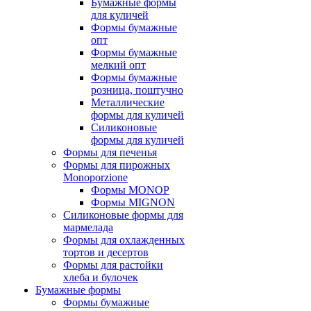
Бумажные формы
для куличей
Формы бумажные
опт
Формы бумажные
мелкий опт
Формы бумажные
розница, поштучно
Металлические
формы для куличей
Силиконовые
формы для куличей
Формы для печенья
Формы для пирожных
Monoporzione
Формы MONOP
Формы MIGNON
Силиконовые формы для
мармелада
Формы для oхлажденных
тортов и десертов
Формы для растойки
хлеба и булочек
Бумажные формы
Формы бумажные