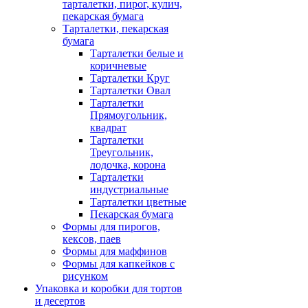
тарталетки, пирог, кулич,
пекарская бумага
Тарталетки, пекарская
бумага
Тарталетки белые и
коричневые
Тарталетки Круг
Тарталетки Овал
Тарталетки
Прямоугольник,
квадрат
Тарталетки
Треугольник,
лодочка, корона
Тарталетки
индустриальные
Тарталетки цветные
Пекарская бумага
Формы для пирогов,
кексов, паев
Формы для маффинов
Формы для капкейков с
рисунком
Упаковка и коробки для тортов
и десертов