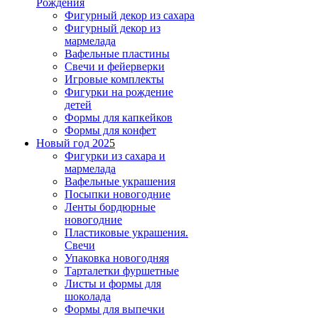
Рождения
Фигурный декор из сахара
Фигурный декор из
мармелада
Вафельные пластины
Свечи и фейерверки
Игровые комплекты
Фигурки на рождение
детей
Формы для капкейков
Формы для конфет
Новый год 202
5
Фигурки из сахара и
мармелада
Вафельные украшения
Посыпки новогодние
Ленты бордюрные
новогодние
Пластиковые украшения.
Свечи
Упаковка новогодняя
Тарталетки фуршетные
Листы и формы для
шоколада
Формы для выпечки