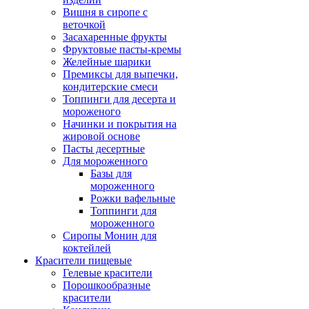
Вишня в сиропе с
веточкой
Засахаренные фрукты
Фруктовые пасты-кремы
Желейные шарики
Премиксы для выпечки,
кондитерские смеси
Топпинги для десерта и
мороженого
Начинки и покрытия на
жировой основе
Пасты десертные
Для мороженного
Базы для
мороженного
Рожки вафельные
Топпинги для
мороженного
Сиропы Монин для
коктейлей
Красители пищевые
Гелевые красители
Порошкообразные
красители