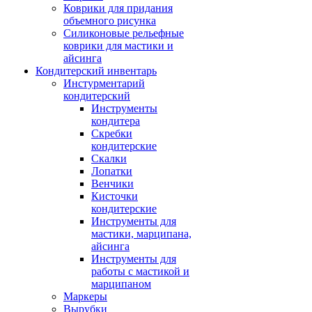
Коврики для придания
объемного рисунка
Силиконовые рельефные
коврики для мастики и
айсинга
Кондитерский инвентарь
Инстурментарий
кондитерский
Инструменты
кондитера
Скребки
кондитерские
Скалки
Лопатки
Венчики
Кисточки
кондитерские
Инструменты для
мастики, марципана,
айсинга
Инструменты для
работы с мастикой и
марципаном
Маркеры
Вырубки