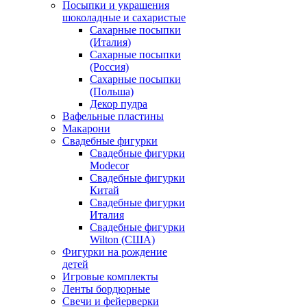
Посыпки и украшения
шоколадные и сахаристые
Сахарные посыпки
(Италия)
Сахарные посыпки
(Россия)
Сахарные посыпки
(Польша)
Декор пудра
Вафельные пластины
Макарони
Свадебные фигурки
Свадебные фигурки
Modecor
Свадебные фигурки
Китай
Свадебные фигурки
Италия
Свадебные фигурки
Wilton (США)
Фигурки на рождение
детей
Игровые комплекты
Ленты бордюрные
Свечи и фейерверки