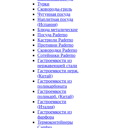
Турки
Сковороды-гриль
Чугунная посуда
Наплитная посуда
(Испания)
Блюда металические
Посуда Paderno
Кастрюли Paderno
Противни Paderno
Сковородки Paderno
Сотейники Paderno
Гастроемкости из
нержавеющей стали
Гастроемкости нерж.
(Китай)
Гастроемкости из
поликарбоната
Гастроемкости
поликарб. (Китай)
Гастроемкости
(Италия)
Гастроемкости из
фарфора
Термоконтейнеры
Cambro