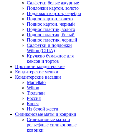
Салфетки белые ажурные
Подложки картон, золото
Подложки картон, серебро
Поднос картон, золото
Поднос картон, черный
Поднос пластик, золото
Поднос пластик, белый
Поднос пластик, черный
Салфетки и подложки
Wilton (США)
Кружево бумажное для
кексов и тортов
Противни кондитерские
Кондитерские мешки
Кондитерские насадки
Martellato
Wilton
Тюльпан
Россия
Корея
Из белой жести
Силиконовые маты и коврики
Силиконовые маты и
рельефные силиконовые
коврики