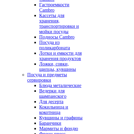
Гастроемкости
Cambro
Кассеты для
хранения,
транспортировки и
мойки посуды
Подносы Cambro
Посуда из
поликарбоната
Лотки и емкости для
хранения продуктов
Ложки, совки,
щипцы, кувшины
Посуда и предметы
сервировки
Блюда металические
Ведерки для
шампанского
Для десерта
Кокильница и
кокотница
Кувшины и графины
Баранчики
Мармиты и фондю
Френч-пресс