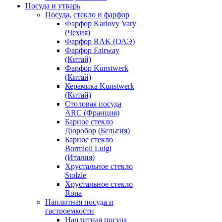
Посуда и утварь
Посуда, стекло и фарфор
Фарфор Karlovy Vary
(Чехия)
Фарфор RAK (ОАЭ)
Фарфор Fairway
(Китай)
Фарфор Kunstwerk
(Китай)
Керамика Kunstwerk
(Китай)
Столовая посуда
ARC (Франция)
Барное стекло
Дюробор (Бельгия)
Барное стекло
Bormioli Luigi
(Италия)
Хрустальное стекло
Stolzle
Хрустальное стекло
Rona
Наплитная посуда и
гастроемкости
Наплитная посуда