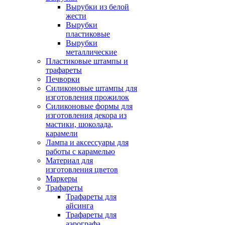
Вырубки из белой
жести
Вырубки
пластиковые
Вырубки
металлические
Пластиковые штампы и
трафареты
Печворки
Силиконовые штампы для
изготовления прожилок
Силиконовые формы для
изготовления декора из
мастики, шоколада,
карамели
Лампа и аксессуары для
работы с карамелью
Материал для
изготовления цветов
Маркеры
Трафареты
Трафареты для
айсинга
Трафареты для
аэрографа