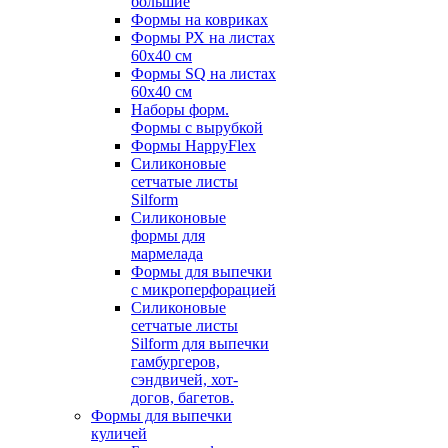
большие
Формы на ковриках
Формы РХ на листах
60х40 см
Формы SQ на листах
60х40 см
Наборы форм.
Формы с вырубкой
Формы HappyFlex
Силиконовые
сетчатые листы
Silform
Силиконовые
формы для
мармелада
Формы для выпечки
с микроперфорацией
Силиконовые
сетчатые листы
Silform для выпечки
гамбургеров,
сэндвичей, хот-
догов, багетов.
Формы для выпечки
куличей