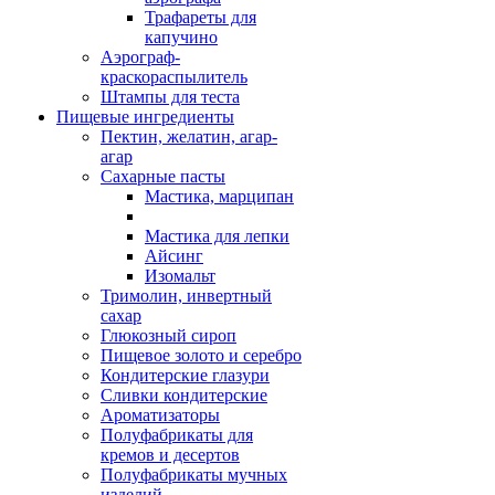
Трафареты для
капучино
Аэрограф-
краскораспылитель
Штампы для теста
Пищевые ингредиенты
Пектин, желатин, агар-
агар
Сахарные пасты
Мастика, марципан
Мастика для лепки
Айсинг
Изомальт
Тримолин, инвертный
сахар
Глюкозный сироп
Пищевое золото и серебро
Кондитерские глазури
Сливки кондитерские
Ароматизаторы
Полуфабрикаты для
кремов и десертов
Полуфабрикаты мучных
изделий