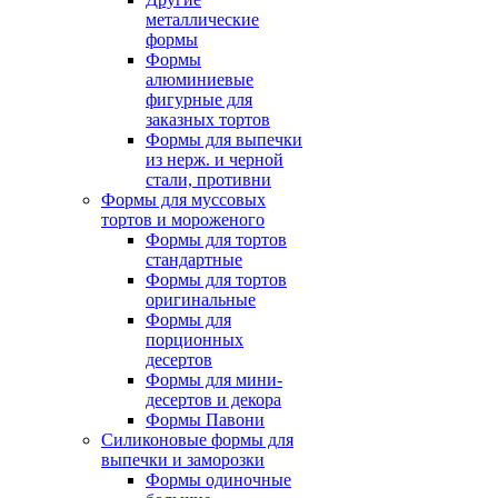
металлические
формы
Формы
алюминиевые
фигурные для
заказных тортов
Формы для выпечки
из нерж. и черной
стали, противни
Формы для муссовых
тортов и мороженого
Формы для тортов
стандартные
Формы для тортов
оригинальные
Формы для
порционных
десертов
Формы для мини-
десертов и декора
Формы Павони
Силиконовые формы для
выпечки и заморозки
Формы одиночные