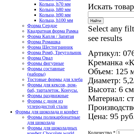
Кольца, h70 мм
Искать това
Кольца, h80 мм
Кольца, h90 мм
Кольца, h100 мм
Форма Сердце
Select any fil
Квадратная форма Рамка
see results
Форма Капля / Запятая
Форма Ромашка
Форма Шестигранник
Артикул:
07
Форма Ромб, Треугольник
Форма Овал
Креманка «К
Формы фигурные
Формы составные
Объем: 125 
(наборы)
Диаметр: 5,2
Тостовые формы для хлеба
Формы для кексов, ром-
Высота: 6 см
баб, тарталеток. Конусы.
Формы раздвижные
Материал: ст
Формы с дном из
Производство
углеродистой стали
Формы для шоколада и конфет
Цена: 95 руб
Формы поликарбонатные
для шоколада
Формы для шоколадных
Количество
*
конфет Сhocolate world