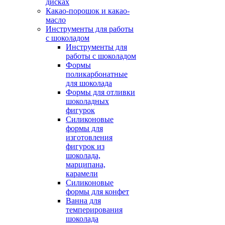
дисках
Какао-порошок и какао-
масло
Инструменты для работы
с шоколадом
Инструменты для
работы с шоколадом
Формы
поликарбонатные
для шоколада
Формы для отливки
шоколадных
фигурок
Силиконовые
формы для
изготовления
фигурок из
шоколада,
марципана,
карамели
Силиконовые
формы для конфет
Ванна для
темперирования
шоколада