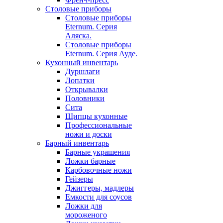
Столовые приборы
Столовые приборы
Eternum. Серия
Аляска.
Столовые приборы
Eternum. Серия Ауде.
Кухонный инвентарь
Дуршлаги
Лопатки
Открывалки
Половники
Сита
Щипцы кухонные
Профессиональные
ножи и доски
Барный инвентарь
Барные украшения
Ложки барные
Карбовочные ножи
Гейзеры
Джиггеры, мадлеры
Емкости для соусов
Ложки для
мороженого