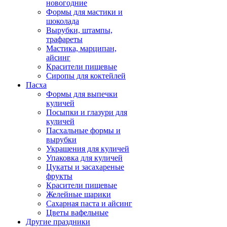
новогодние
Формы для мастики и
шоколада
Вырубки, штампы,
трафареты
Мастика, марципан,
айсинг
Красители пищевые
Сиропы для коктейлей
Пасха
Формы для выпечки
куличей
Посыпки и глазури для
куличей
Пасхальные формы и
вырубки
Украшения для куличей
Упаковка для куличей
Цукаты и засахареные
фрукты
Красители пищевые
Желейные шарики
Сахарная паста и айсинг
Цветы вафельные
Другие праздники