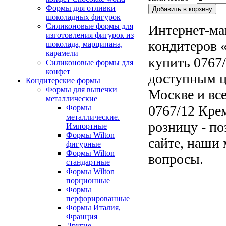
Формы для отливки
шоколадных фигурок
Силиконовые формы для
Интернет-ма
изготовления фигурок из
кондитеров «
шоколада, марципана,
карамели
купить 0767
Силиконовые формы для
конфет
доступным ц
Кондитерские формы
Формы для выпечки
Москве и все
металлические
0767/12 Кре
Формы
металлические.
розницу - по
Импортные
Формы Wilton
сайте, наши 
фигурные
Формы Wilton
вопросы.
стандартные
Формы Wilton
порционные
Формы
перфорированные
Формы Италия,
Франция
Другие