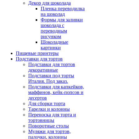
Декор для шоколада
Пленка переводилка
на шоколад
Формы для заливки
шоколада с
переводным
рисунком
Шоколадные
картинки
Пищевые принтеры
Подставки для тортов
Подставки для тортов
декоративные
Подставки под торты
Италия. Под заказ.
Подставки для капкейков,
маффинов, кейк-попсов и
десертов
Для сборки торта
Тарелки и колонны
Переноска для торта и
тортовницы
Поворотные столы
Муляжи для тортов,
палочки, колонны