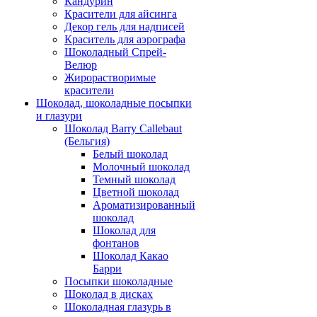
Кандурин
Красители для айсинга
Декор гель для надписей
Краситель для аэрографа
Шоколадный Спрей-
Велюр
Жирорастворимые
красители
Шоколад, шоколадные посыпки
и глазури
Шоколад Barry Callebaut
(Бельгия)
Белый шоколад
Молочный шоколад
Темный шоколад
Цветной шоколад
Ароматизированный
шоколад
Шоколад для
фонтанов
Шоколад Какао
Барри
Посыпки шоколадные
Шоколад в дисках
Шоколадная глазурь в