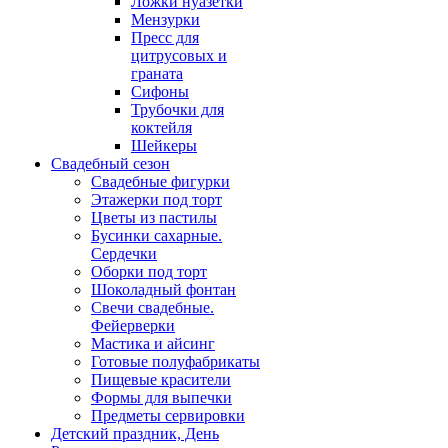
Ложки нуазетки
Мензурки
Пресс для
цитрусовых и
граната
Сифоны
Трубочки для
коктейля
Шейкеры
Свадебный сезон
Свадебные фигурки
Этажерки под торт
Цветы из пастилы
Бусинки сахарные.
Сердечки
Оборки под торт
Шоколадный фонтан
Свечи свадебные.
Фейерверки
Мастика и айсинг
Готовые полуфабрикаты
Пищевые красители
Формы для выпечки
Предметы сервировки
Детский праздник, День