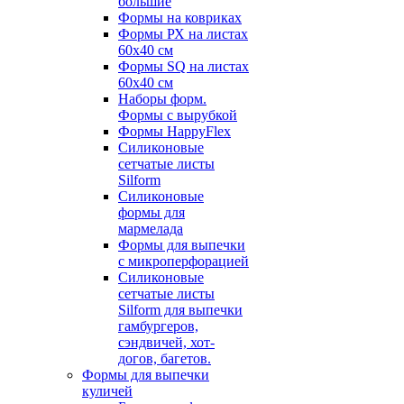
большие
Формы на ковриках
Формы РХ на листах
60х40 см
Формы SQ на листах
60х40 см
Наборы форм.
Формы с вырубкой
Формы HappyFlex
Силиконовые
сетчатые листы
Silform
Силиконовые
формы для
мармелада
Формы для выпечки
с микроперфорацией
Силиконовые
сетчатые листы
Silform для выпечки
гамбургеров,
сэндвичей, хот-
догов, багетов.
Формы для выпечки
куличей