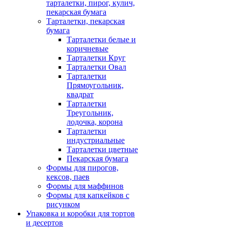
тарталетки, пирог, кулич,
пекарская бумага
Тарталетки, пекарская
бумага
Тарталетки белые и
коричневые
Тарталетки Круг
Тарталетки Овал
Тарталетки
Прямоугольник,
квадрат
Тарталетки
Треугольник,
лодочка, корона
Тарталетки
индустриальные
Тарталетки цветные
Пекарская бумага
Формы для пирогов,
кексов, паев
Формы для маффинов
Формы для капкейков с
рисунком
Упаковка и коробки для тортов
и десертов