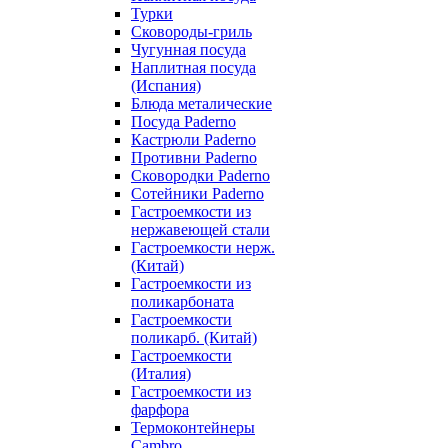
Турки
Сковороды-гриль
Чугунная посуда
Наплитная посуда
(Испания)
Блюда металические
Посуда Paderno
Кастрюли Paderno
Противни Paderno
Сковородки Paderno
Сотейники Paderno
Гастроемкости из
нержавеющей стали
Гастроемкости нерж.
(Китай)
Гастроемкости из
поликарбоната
Гастроемкости
поликарб. (Китай)
Гастроемкости
(Италия)
Гастроемкости из
фарфора
Термоконтейнеры
Cambro