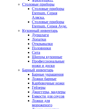
Столовые приборы
Столовые приборы
Eternum. Серия
Аляска.
Столовые приборы
Eternum. Серия Ауде.
Кухонный инвентарь
Дуршлаги
Лопатки
Открывалки
Половники
Сита
Щипцы кухонные
Профессиональные
ножи и доски
Барный инвентарь
Барные украшения
Ложки барные
Карбовочные ножи
Гейзеры
Джиггеры, мадлеры
Емкости для соусов
Ложки для
мороженого