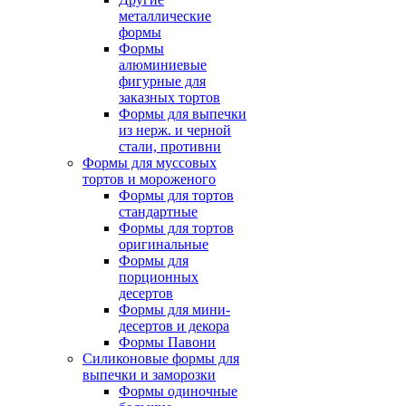
металлические
формы
Формы
алюминиевые
фигурные для
заказных тортов
Формы для выпечки
из нерж. и черной
стали, противни
Формы для муссовых
тортов и мороженого
Формы для тортов
стандартные
Формы для тортов
оригинальные
Формы для
порционных
десертов
Формы для мини-
десертов и декора
Формы Павони
Силиконовые формы для
выпечки и заморозки
Формы одиночные