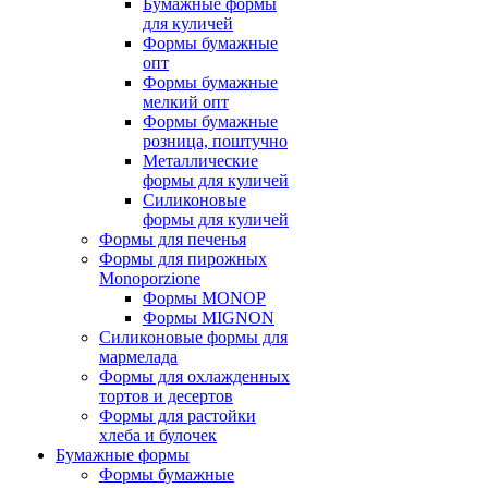
Бумажные формы
для куличей
Формы бумажные
опт
Формы бумажные
мелкий опт
Формы бумажные
розница, поштучно
Металлические
формы для куличей
Силиконовые
формы для куличей
Формы для печенья
Формы для пирожных
Monoporzione
Формы MONOP
Формы MIGNON
Силиконовые формы для
мармелада
Формы для oхлажденных
тортов и десертов
Формы для растойки
хлеба и булочек
Бумажные формы
Формы бумажные