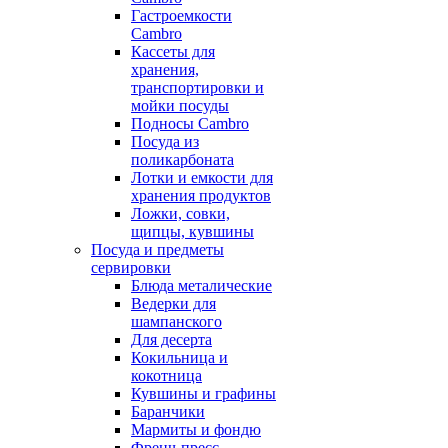
Гастроемкости
Cambro
Кассеты для
хранения,
транспортировки и
мойки посуды
Подносы Cambro
Посуда из
поликарбоната
Лотки и емкости для
хранения продуктов
Ложки, совки,
щипцы, кувшины
Посуда и предметы
сервировки
Блюда металические
Ведерки для
шампанского
Для десерта
Кокильница и
кокотница
Кувшины и графины
Баранчики
Мармиты и фондю
Френч-пресс