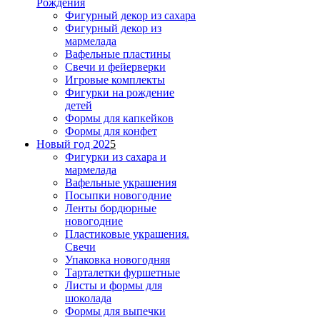
Рождения
Фигурный декор из сахара
Фигурный декор из
мармелада
Вафельные пластины
Свечи и фейерверки
Игровые комплекты
Фигурки на рождение
детей
Формы для капкейков
Формы для конфет
Новый год 202
5
Фигурки из сахара и
мармелада
Вафельные украшения
Посыпки новогодние
Ленты бордюрные
новогодние
Пластиковые украшения.
Свечи
Упаковка новогодняя
Тарталетки фуршетные
Листы и формы для
шоколада
Формы для выпечки