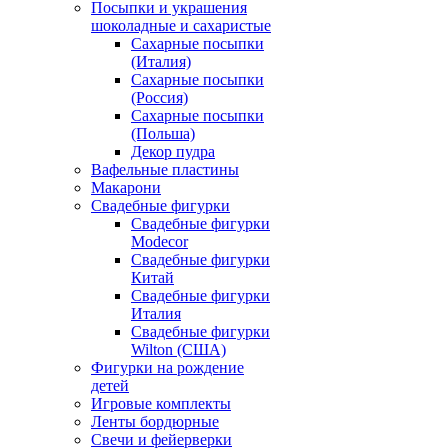
Посыпки и украшения
шоколадные и сахаристые
Сахарные посыпки
(Италия)
Сахарные посыпки
(Россия)
Сахарные посыпки
(Польша)
Декор пудра
Вафельные пластины
Макарони
Свадебные фигурки
Свадебные фигурки
Modecor
Свадебные фигурки
Китай
Свадебные фигурки
Италия
Свадебные фигурки
Wilton (США)
Фигурки на рождение
детей
Игровые комплекты
Ленты бордюрные
Свечи и фейерверки