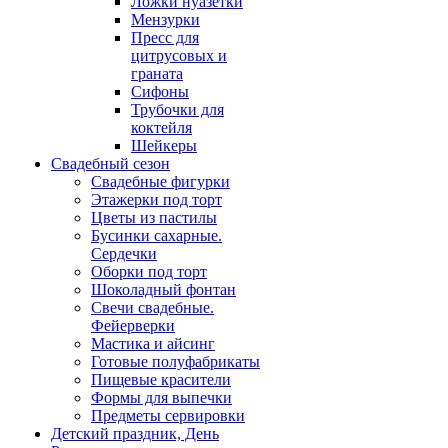
Ложки нуазетки
Мензурки
Пресс для
цитрусовых и
граната
Сифоны
Трубочки для
коктейля
Шейкеры
Свадебный сезон
Свадебные фигурки
Этажерки под торт
Цветы из пастилы
Бусинки сахарные.
Сердечки
Оборки под торт
Шоколадный фонтан
Свечи свадебные.
Фейерверки
Мастика и айсинг
Готовые полуфабрикаты
Пищевые красители
Формы для выпечки
Предметы сервировки
Детский праздник, День