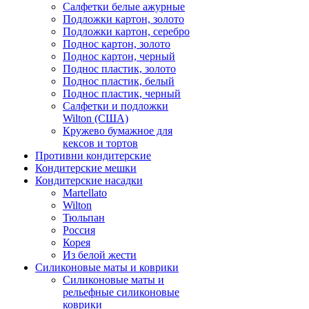
Салфетки белые ажурные
Подложки картон, золото
Подложки картон, серебро
Поднос картон, золото
Поднос картон, черный
Поднос пластик, золото
Поднос пластик, белый
Поднос пластик, черный
Салфетки и подложки
Wilton (США)
Кружево бумажное для
кексов и тортов
Противни кондитерские
Кондитерские мешки
Кондитерские насадки
Martellato
Wilton
Тюльпан
Россия
Корея
Из белой жести
Силиконовые маты и коврики
Силиконовые маты и
рельефные силиконовые
коврики