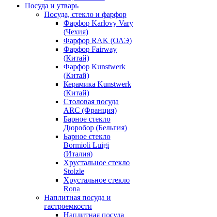
Посуда и утварь
Посуда, стекло и фарфор
Фарфор Karlovy Vary
(Чехия)
Фарфор RAK (ОАЭ)
Фарфор Fairway
(Китай)
Фарфор Kunstwerk
(Китай)
Керамика Kunstwerk
(Китай)
Столовая посуда
ARC (Франция)
Барное стекло
Дюробор (Бельгия)
Барное стекло
Bormioli Luigi
(Италия)
Хрустальное стекло
Stolzle
Хрустальное стекло
Rona
Наплитная посуда и
гастроемкости
Наплитная посуда