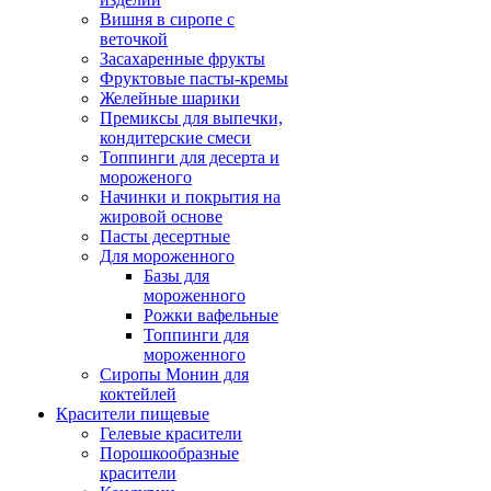
Вишня в сиропе с
веточкой
Засахаренные фрукты
Фруктовые пасты-кремы
Желейные шарики
Премиксы для выпечки,
кондитерские смеси
Топпинги для десерта и
мороженого
Начинки и покрытия на
жировой основе
Пасты десертные
Для мороженного
Базы для
мороженного
Рожки вафельные
Топпинги для
мороженного
Сиропы Монин для
коктейлей
Красители пищевые
Гелевые красители
Порошкообразные
красители