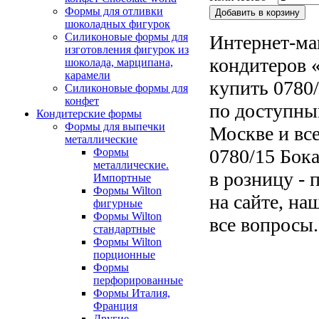
Формы для отливки
шоколадных фигурок
Силиконовые формы для
Интернет-ма
изготовления фигурок из
кондитеров «
шоколада, марципана,
карамели
купить 0780
Силиконовые формы для
конфет
по доступны
Кондитерские формы
Формы для выпечки
Москве и все
металлические
0780/15 Бок
Формы
металлические.
в розницу - 
Импортные
Формы Wilton
на сайте, на
фигурные
Формы Wilton
все вопросы.
стандартные
Формы Wilton
порционные
Формы
перфорированные
Формы Италия,
Франция
Другие