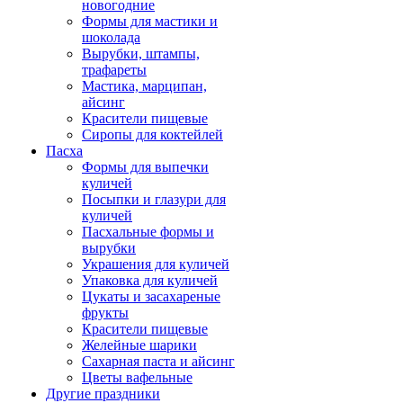
новогодние
Формы для мастики и
шоколада
Вырубки, штампы,
трафареты
Мастика, марципан,
айсинг
Красители пищевые
Сиропы для коктейлей
Пасха
Формы для выпечки
куличей
Посыпки и глазури для
куличей
Пасхальные формы и
вырубки
Украшения для куличей
Упаковка для куличей
Цукаты и засахареные
фрукты
Красители пищевые
Желейные шарики
Сахарная паста и айсинг
Цветы вафельные
Другие праздники