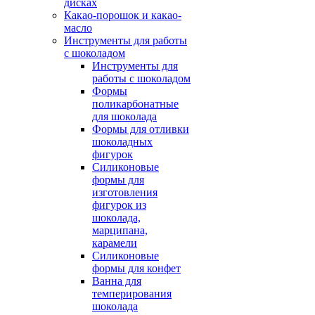
дисках
Какао-порошок и какао-
масло
Инструменты для работы
с шоколадом
Инструменты для
работы с шоколадом
Формы
поликарбонатные
для шоколада
Формы для отливки
шоколадных
фигурок
Силиконовые
формы для
изготовления
фигурок из
шоколада,
марципана,
карамели
Силиконовые
формы для конфет
Ванна для
темперирования
шоколада