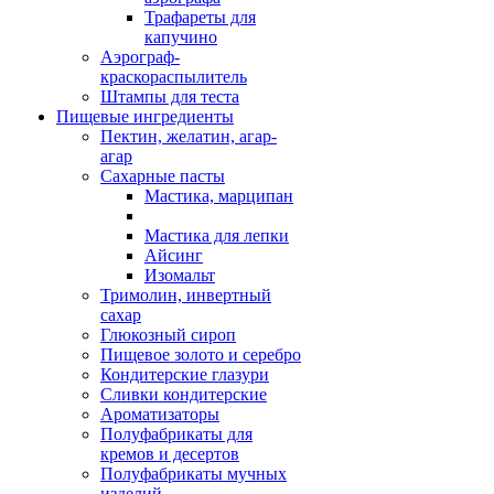
Трафареты для
капучино
Аэрограф-
краскораспылитель
Штампы для теста
Пищевые ингредиенты
Пектин, желатин, агар-
агар
Сахарные пасты
Мастика, марципан
Мастика для лепки
Айсинг
Изомальт
Тримолин, инвертный
сахар
Глюкозный сироп
Пищевое золото и серебро
Кондитерские глазури
Сливки кондитерские
Ароматизаторы
Полуфабрикаты для
кремов и десертов
Полуфабрикаты мучных
изделий