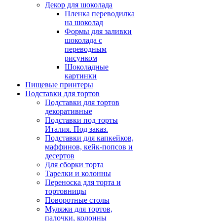
Декор для шоколада
Пленка переводилка
на шоколад
Формы для заливки
шоколада с
переводным
рисунком
Шоколадные
картинки
Пищевые принтеры
Подставки для тортов
Подставки для тортов
декоративные
Подставки под торты
Италия. Под заказ.
Подставки для капкейков,
маффинов, кейк-попсов и
десертов
Для сборки торта
Тарелки и колонны
Переноска для торта и
тортовницы
Поворотные столы
Муляжи для тортов,
палочки, колонны