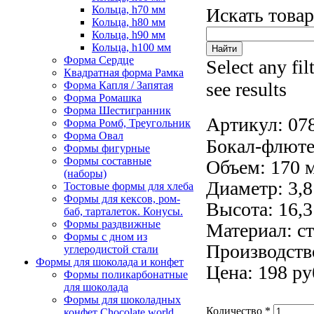
Кольца, h70 мм
Искать това
Кольца, h80 мм
Кольца, h90 мм
Кольца, h100 мм
Форма Сердце
Select any fil
Квадратная форма Рамка
see results
Форма Капля / Запятая
Форма Ромашка
Форма Шестигранник
Артикул:
07
Форма Ромб, Треугольник
Форма Овал
Бокал-флюте
Формы фигурные
Формы составные
Объем: 170 
(наборы)
Диаметр: 3,8
Тостовые формы для хлеба
Формы для кексов, ром-
Высота: 16,3
баб, тарталеток. Конусы.
Формы раздвижные
Материал: ст
Формы с дном из
Производство
углеродистой стали
Формы для шоколада и конфет
Цена: 198 ру
Формы поликарбонатные
для шоколада
Формы для шоколадных
Количество
*
конфет Сhocolate world