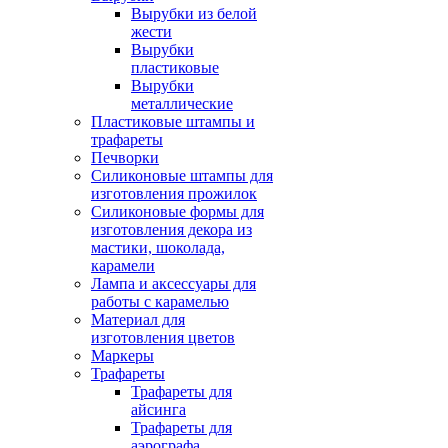
Вырубки из белой
жести
Вырубки
пластиковые
Вырубки
металлические
Пластиковые штампы и
трафареты
Печворки
Силиконовые штампы для
изготовления прожилок
Силиконовые формы для
изготовления декора из
мастики, шоколада,
карамели
Лампа и аксессуары для
работы с карамелью
Материал для
изготовления цветов
Маркеры
Трафареты
Трафареты для
айсинга
Трафареты для
аэрографа