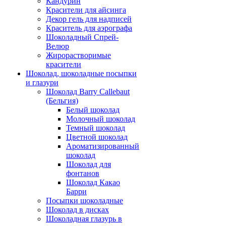
Кандурин
Красители для айсинга
Декор гель для надписей
Краситель для аэрографа
Шоколадный Спрей-
Велюр
Жирорастворимые
красители
Шоколад, шоколадные посыпки
и глазури
Шоколад Barry Callebaut
(Бельгия)
Белый шоколад
Молочный шоколад
Темный шоколад
Цветной шоколад
Ароматизированный
шоколад
Шоколад для
фонтанов
Шоколад Какао
Барри
Посыпки шоколадные
Шоколад в дисках
Шоколадная глазурь в