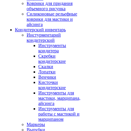
Коврики для придания
объемного рисунка
Силиконовые рельефные
коврики для мастики и
айсинга
Кондитерский инвентарь
Инстурментарий
кондитерский
Инструменты
кондитера
Скребки
кондитерские
Скалки
Лопатки
Венчики
Кисточки
кондитерские
Инструменты для
мастики, марципана,
айсинга
Инструменты для
работы с мастикой и
марципаном
Маркеры
Вырубки