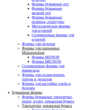
Формы бумажные опт
Формы бумажные
мелкий опт
Формы бумажные
розница, поштучно
Металлические формы
для куличей
Силиконовые формы для
куличей
Формы для печенья
Формы для пирожных
Monoporzione
Формы MONOP
Формы MIGNON
Силиконовые формы для
мармелада
Формы для oхлажденных
тортов и десертов
Формы для растойки хлеба и
булочек
Бумажные формы
Формы бумажные тарталетки,
пирог, кулич, пекарская бумага
Тарталетки, пекарская бумага