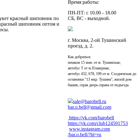
Время работы:
ПН-ПТ: с 10.00 - 18.00
 Букет красный шиповник по
СБ, ВС - выходной.
т красный шиповник оптом и
осы.
г. Москва, 2-ой Тушинский
проезд, д. 2.
Как добраться:
пешком 15 мин. от м. Тушинская;
автобус Т от м.Планерная;
автобус 432, 678, 199 от м. Сходненская до
остановки "13 мкр. Тушина", жилой дом
башня, серая дверь справа от подъезда.
sale@barobell.ru
bar.o.bell@gmail.com
https://vk.com/barobell
https://vk.com/club124591753
www.instagram.com
/bar.o.bell/?hl=ru