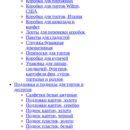
Коробки для пирожных
Коробки для тортов Wilton,
США
Коробки для тортов, Италия
Коробки для шоколада и
конфет
Ленты для перевязки коробок
Пакеты для сладостей
Стружка бумажная
декоративная
Переноски для тортов
Коробки для куличей
Упаковка для лапши,
сэндвичей, бургеров,
картофеля фри, супов,
тортильи и роллов
Подложки и подносы для тортов и
десертов
Салфетки белые ажурные
Подложки картон, золото
Подложки картон, серебро
Поднос картон, золото
Поднос картон, черный
Поднос пластик, золото
Поднос пластик, белый