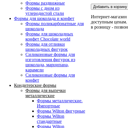
Формы раздвижные
Формы с дном из
углеродистой стали
Интернет-магазин 
Формы для шоколада и конфет
доступным ценам. 
Формы поликарбонатные для
в розницу - позво
шоколада
Формы для шоколадных
конфет Сhocolate world
Формы для отливки
шоколадных фигурок
Силиконовые формы для
изготовления фигурок из
шоколада, марципана,
карамели
Силиконовые формы для
конфет
Кондитерские формы
Формы для выпечки
металлические
Формы металлические.
Импортные
Формы Wilton фигурные
Формы Wilton
стандартные
Формы Wilton