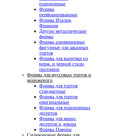
порционные
Формы
перфорированные
Формы Италия,
Франция
Другие металлические
формы
Формы алюминиевые
фигурные для заказных
тортов
Формы для выпечки из
нерж. и черной стали,
противни
Формы для муссовых тортов и
мороженого
Формы для тортов
стандартные
Формы для тортов
оригинальные
Формы для порционных
десертов
Формы для мини-
десертов и декора
Формы Павони
Силиконовые формы для