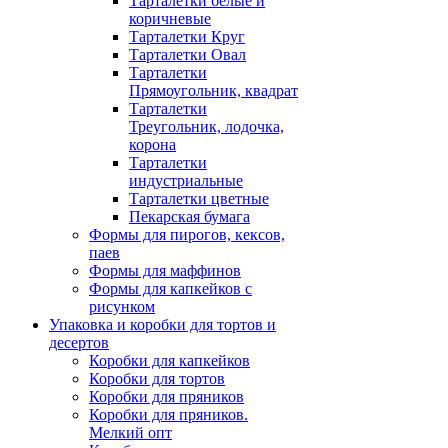
Тарталетки белые и
коричневые
Тарталетки Круг
Тарталетки Овал
Тарталетки
Прямоугольник, квадрат
Тарталетки
Треугольник, лодочка,
корона
Тарталетки
индустриальные
Тарталетки цветные
Пекарская бумага
Формы для пирогов, кексов,
паев
Формы для маффинов
Формы для капкейков с
рисунком
Упаковка и коробки для тортов и
десертов
Коробки для капкейков
Коробки для тортов
Коробки для пряников
Коробки для пряников.
Мелкий опт