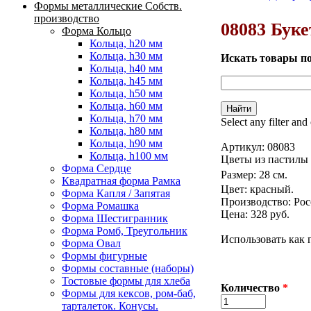
Формы металлические Собств.
Вы здесь
производство
08083 Бук
Форма Кольцо
Кольца, h20 мм
Кольца, h30 мм
Искать товары п
Кольца, h40 мм
Кольца, h45 мм
Кольца, h50 мм
Кольца, h60 мм
Кольца, h70 мм
Select any filter and
Кольца, h80 мм
Кольца, h90 мм
Артикул:
08083
Кольца, h100 мм
Цветы из пастилы
Форма Сердце
Размер: 28 см.
Квадратная форма Рамка
Цвет: красный.
Форма Капля / Запятая
Производство: Рос
Форма Ромашка
Цена: 328 руб.
Форма Шестигранник
Форма Ромб, Треугольник
Использовать как 
Форма Овал
Формы фигурные
Формы составные (наборы)
Тостовые формы для хлеба
Количество
*
Формы для кексов, ром-баб,
тарталеток. Конусы.