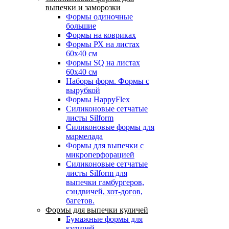
выпечки и заморозки
Формы одиночные
большие
Формы на ковриках
Формы РХ на листах
60х40 см
Формы SQ на листах
60х40 см
Наборы форм. Формы с
вырубкой
Формы HappyFlex
Силиконовые сетчатые
листы Silform
Силиконовые формы для
мармелада
Формы для выпечки с
микроперфорацией
Силиконовые сетчатые
листы Silform для
выпечки гамбургеров,
сэндвичей, хот-догов,
багетов.
Формы для выпечки куличей
Бумажные формы для
куличей