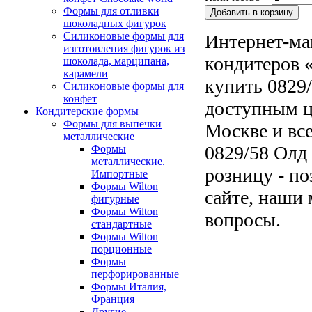
Формы для отливки
шоколадных фигурок
Силиконовые формы для
Интернет-ма
изготовления фигурок из
кондитеров «
шоколада, марципана,
карамели
купить 0829
Силиконовые формы для
конфет
доступным ц
Кондитерские формы
Формы для выпечки
Москве и все
металлические
0829/58 Олд
Формы
металлические.
розницу - по
Импортные
Формы Wilton
сайте, наши 
фигурные
Формы Wilton
вопросы.
стандартные
Формы Wilton
порционные
Формы
перфорированные
Формы Италия,
Франция
Другие