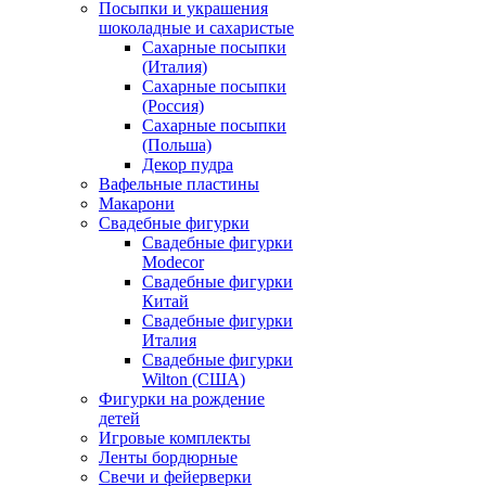
Посыпки и украшения
шоколадные и сахаристые
Сахарные посыпки
(Италия)
Сахарные посыпки
(Россия)
Сахарные посыпки
(Польша)
Декор пудра
Вафельные пластины
Макарони
Свадебные фигурки
Свадебные фигурки
Modecor
Свадебные фигурки
Китай
Свадебные фигурки
Италия
Свадебные фигурки
Wilton (США)
Фигурки на рождение
детей
Игровые комплекты
Ленты бордюрные
Свечи и фейерверки