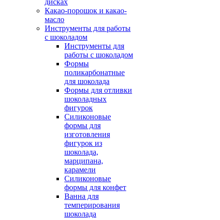
дисках
Какао-порошок и какао-
масло
Инструменты для работы
с шоколадом
Инструменты для
работы с шоколадом
Формы
поликарбонатные
для шоколада
Формы для отливки
шоколадных
фигурок
Силиконовые
формы для
изготовления
фигурок из
шоколада,
марципана,
карамели
Силиконовые
формы для конфет
Ванна для
темперирования
шоколада