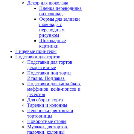
Декор для шоколада
Пленка переводилка
на шоколад
Формы для заливки
шоколада с
переводным
рисунком
Шоколадные
картинки
Пищевые принтеры
Подставки для тортов
Подставки для тортов
декоративные
Подставки под торты
Италия. Под заказ.
Подставки для капкейков,
маффинов, кейк-попсов и
десертов
Для сборки торта
Тарелки и колонны
Переноска для торта и
тортовницы
Поворотные столы
Муляжи для тортов,
палочки, колонны