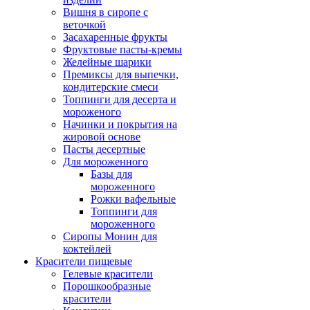
Вишня в сиропе с
веточкой
Засахаренные фрукты
Фруктовые пасты-кремы
Желейные шарики
Премиксы для выпечки,
кондитерские смеси
Топпинги для десерта и
мороженого
Начинки и покрытия на
жировой основе
Пасты десертные
Для мороженного
Базы для
мороженного
Рожки вафельные
Топпинги для
мороженного
Сиропы Монин для
коктейлей
Красители пищевые
Гелевые красители
Порошкообразные
красители