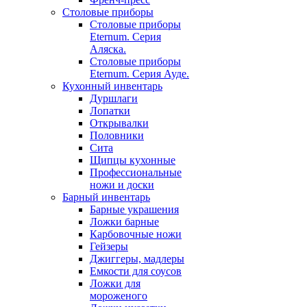
Столовые приборы
Столовые приборы
Eternum. Серия
Аляска.
Столовые приборы
Eternum. Серия Ауде.
Кухонный инвентарь
Дуршлаги
Лопатки
Открывалки
Половники
Сита
Щипцы кухонные
Профессиональные
ножи и доски
Барный инвентарь
Барные украшения
Ложки барные
Карбовочные ножи
Гейзеры
Джиггеры, мадлеры
Емкости для соусов
Ложки для
мороженого