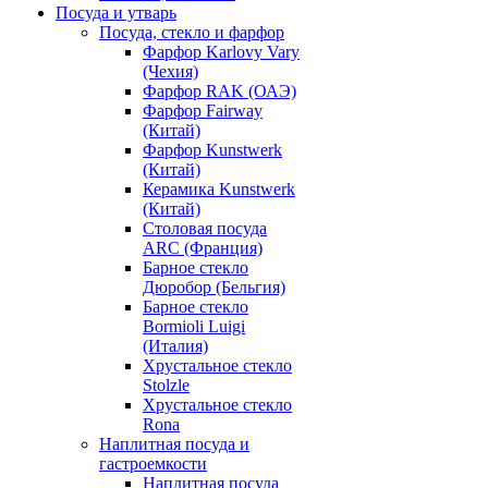
Посуда и утварь
Посуда, стекло и фарфор
Фарфор Karlovy Vary
(Чехия)
Фарфор RAK (ОАЭ)
Фарфор Fairway
(Китай)
Фарфор Kunstwerk
(Китай)
Керамика Kunstwerk
(Китай)
Столовая посуда
ARC (Франция)
Барное стекло
Дюробор (Бельгия)
Барное стекло
Bormioli Luigi
(Италия)
Хрустальное стекло
Stolzle
Хрустальное стекло
Rona
Наплитная посуда и
гастроемкости
Наплитная посуда