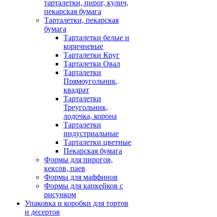
тарталетки, пирог, кулич,
пекарская бумага
Тарталетки, пекарская
бумага
Тарталетки белые и
коричневые
Тарталетки Круг
Тарталетки Овал
Тарталетки
Прямоугольник,
квадрат
Тарталетки
Треугольник,
лодочка, корона
Тарталетки
индустриальные
Тарталетки цветные
Пекарская бумага
Формы для пирогов,
кексов, паев
Формы для маффинов
Формы для капкейков с
рисунком
Упаковка и коробки для тортов
и десертов