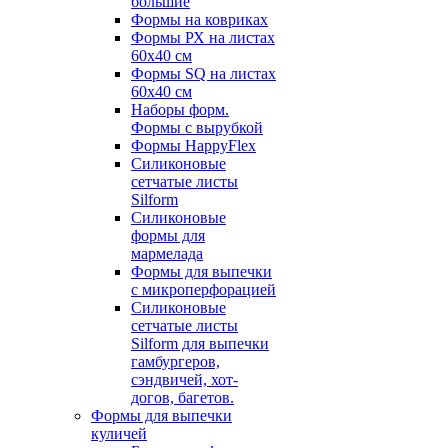
большие
Формы на ковриках
Формы РХ на листах
60х40 см
Формы SQ на листах
60х40 см
Наборы форм.
Формы с вырубкой
Формы HappyFlex
Силиконовые
сетчатые листы
Silform
Силиконовые
формы для
мармелада
Формы для выпечки
с микроперфорацией
Силиконовые
сетчатые листы
Silform для выпечки
гамбургеров,
сэндвичей, хот-
догов, багетов.
Формы для выпечки
куличей