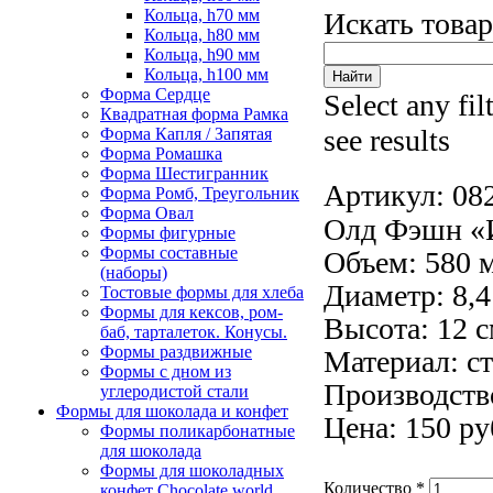
Кольца, h70 мм
Искать това
Кольца, h80 мм
Кольца, h90 мм
Кольца, h100 мм
Форма Сердце
Select any fil
Квадратная форма Рамка
see results
Форма Капля / Запятая
Форма Ромашка
Форма Шестигранник
Артикул:
08
Форма Ромб, Треугольник
Форма Овал
Олд Фэшн «
Формы фигурные
Формы составные
Объем: 580 
(наборы)
Диаметр: 8,4
Тостовые формы для хлеба
Формы для кексов, ром-
Высота: 12 с
баб, тарталеток. Конусы.
Формы раздвижные
Материал: ст
Формы с дном из
Производство
углеродистой стали
Формы для шоколада и конфет
Цена: 150 ру
Формы поликарбонатные
для шоколада
Формы для шоколадных
Количество
*
конфет Сhocolate world