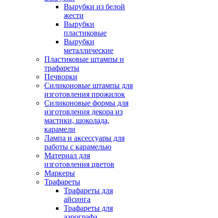
Вырубки из белой
жести
Вырубки
пластиковые
Вырубки
металлические
Пластиковые штампы и
трафареты
Печворки
Силиконовые штампы для
изготовления прожилок
Силиконовые формы для
изготовления декора из
мастики, шоколада,
карамели
Лампа и аксессуары для
работы с карамелью
Материал для
изготовления цветов
Маркеры
Трафареты
Трафареты для
айсинга
Трафареты для
аэрографа