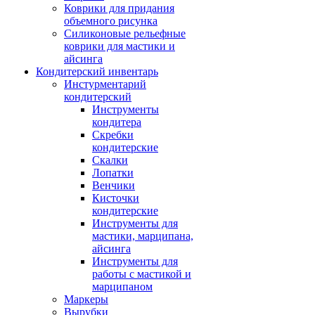
Коврики для придания
объемного рисунка
Силиконовые рельефные
коврики для мастики и
айсинга
Кондитерский инвентарь
Инстурментарий
кондитерский
Инструменты
кондитера
Скребки
кондитерские
Скалки
Лопатки
Венчики
Кисточки
кондитерские
Инструменты для
мастики, марципана,
айсинга
Инструменты для
работы с мастикой и
марципаном
Маркеры
Вырубки