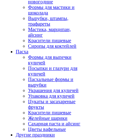
новогодние
Формы для мастики и
шоколада
Вырубки, штампы,
трафареты
Мастика, марципан,
айсинг
Красители пищевые
Сиропы для коктейлей
Пасха
Формы для выпечки
куличей
Посыпки и глазури для
куличей
Пасхальные формы и
вырубки
Украшения для куличей
Упаковка для куличей
Цукаты и засахареные
фрукты
Красители пищевые
Желейные шарики
Сахарная паста и айсинг
Цветы вафельные
Другие праздники