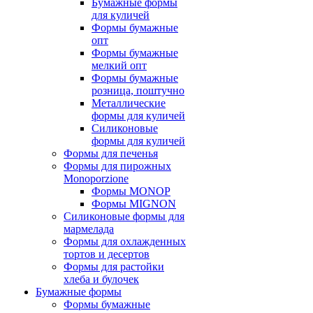
Бумажные формы
для куличей
Формы бумажные
опт
Формы бумажные
мелкий опт
Формы бумажные
розница, поштучно
Металлические
формы для куличей
Силиконовые
формы для куличей
Формы для печенья
Формы для пирожных
Monoporzione
Формы MONOP
Формы MIGNON
Силиконовые формы для
мармелада
Формы для oхлажденных
тортов и десертов
Формы для растойки
хлеба и булочек
Бумажные формы
Формы бумажные