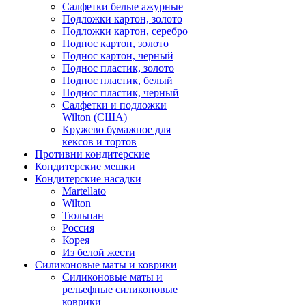
Салфетки белые ажурные
Подложки картон, золото
Подложки картон, серебро
Поднос картон, золото
Поднос картон, черный
Поднос пластик, золото
Поднос пластик, белый
Поднос пластик, черный
Салфетки и подложки
Wilton (США)
Кружево бумажное для
кексов и тортов
Противни кондитерские
Кондитерские мешки
Кондитерские насадки
Martellato
Wilton
Тюльпан
Россия
Корея
Из белой жести
Силиконовые маты и коврики
Силиконовые маты и
рельефные силиконовые
коврики