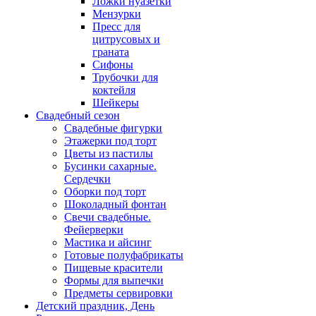
Ложки нуазетки
Мензурки
Пресс для
цитрусовых и
граната
Сифоны
Трубочки для
коктейля
Шейкеры
Свадебный сезон
Свадебные фигурки
Этажерки под торт
Цветы из пастилы
Бусинки сахарные.
Сердечки
Оборки под торт
Шоколадный фонтан
Свечи свадебные.
Фейерверки
Мастика и айсинг
Готовые полуфабрикаты
Пищевые красители
Формы для выпечки
Предметы сервировки
Детский праздник, День