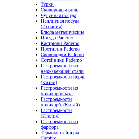
Турки
Сковороды-гриль
Чугунная посуда
Наплитная посуда
(Испания)
Блюда металические
Посуда Paderno
Кастрюли Paderno
Противни Paderno
Сковородки Paderno
Сотейники Paderno
Гастроемкости из
нержавеющей стали
Гастроемкости нерж.
(Китай)
Гастроемкости из
поликарбоната
Гастроемкости
поликарб. (Китай)
Гастроемкости
(Италия)
Гастроемкости из
фарфора
Термоконтейнеры
Cambro