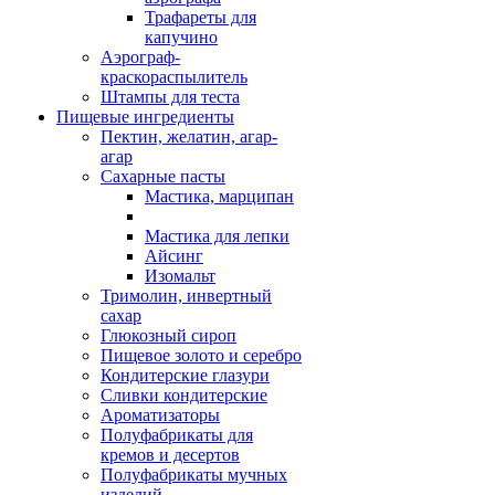
Трафареты для
капучино
Аэрограф-
краскораспылитель
Штампы для теста
Пищевые ингредиенты
Пектин, желатин, агар-
агар
Сахарные пасты
Мастика, марципан
Мастика для лепки
Айсинг
Изомальт
Тримолин, инвертный
сахар
Глюкозный сироп
Пищевое золото и серебро
Кондитерские глазури
Сливки кондитерские
Ароматизаторы
Полуфабрикаты для
кремов и десертов
Полуфабрикаты мучных
изделий