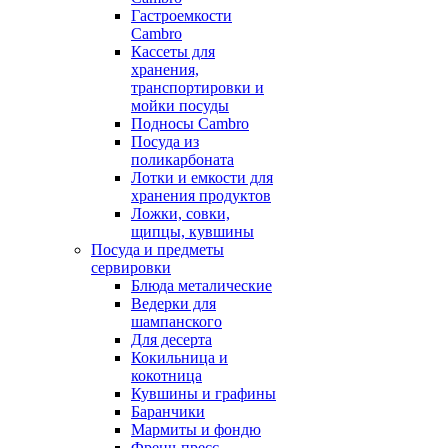
Гастроемкости
Cambro
Кассеты для
хранения,
транспортировки и
мойки посуды
Подносы Cambro
Посуда из
поликарбоната
Лотки и емкости для
хранения продуктов
Ложки, совки,
щипцы, кувшины
Посуда и предметы
сервировки
Блюда металические
Ведерки для
шампанского
Для десерта
Кокильница и
кокотница
Кувшины и графины
Баранчики
Мармиты и фондю
Френч-пресс