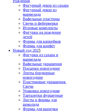
Рождения
Фигурный декор из сахара
Фигурный декор из
мармелада
Вафельные пластины
Свечи и фейерверки
Игровые комплекты
Фигурки на рождение
детей
Формы для капкейков
Формы для конфет
Новый год 202
5
Фигурки из сахара и
мармелада
Вафельные украшения
Посыпки новогодние
Ленты бордюрные
новогодние
Пластиковые украшения.
Свечи
Упаковка новогодняя
Тарталетки фуршетные
Листы и формы для
шоколада
Формы для выпечки