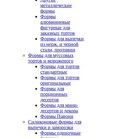
металлические
формы
Формы
алюминиевые
фигурные для
заказных тортов
Формы для выпечки
из нерж. и черной
стали, противни
Формы для муссовых
тортов и мороженого
Формы для тортов
стандартные
Формы для тортов
оригинальные
Формы для
порционных
десертов
Формы для мини-
десертов и декора
Формы Павони
Силиконовые формы для
выпечки и заморозки
Формы одиночные