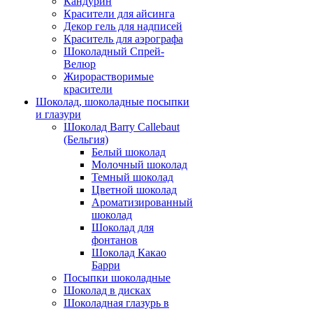
Кандурин
Красители для айсинга
Декор гель для надписей
Краситель для аэрографа
Шоколадный Спрей-
Велюр
Жирорастворимые
красители
Шоколад, шоколадные посыпки
и глазури
Шоколад Barry Callebaut
(Бельгия)
Белый шоколад
Молочный шоколад
Темный шоколад
Цветной шоколад
Ароматизированный
шоколад
Шоколад для
фонтанов
Шоколад Какао
Барри
Посыпки шоколадные
Шоколад в дисках
Шоколадная глазурь в