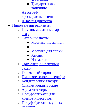
Трафареты для
капучино
Аэрограф-
краскораспылитель
Штампы для теста
Пищевые ингредиенты
Пектин, желатин, агар-
агар
Сахарные пасты
Мастика, марципан
Мастика для лепки
Айсинг
Изомальт
Тримолин, инвертный
сахар
Глюкозный сироп
Пищевое золото и серебро
Кондитерские глазури
Сливки кондитерские
Ароматизаторы
Полуфабрикаты для
кремов и десертов
Полуфабрикаты мучных
изделий