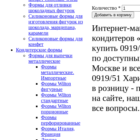
Формы для отливки
Количество
*
шоколадных фигурок
Силиконовые формы для
изготовления фигурок из
Интернет-ма
шоколада, марципана,
карамели
кондитеров «
Силиконовые формы для
конфет
купить 0919
Кондитерские формы
Формы для выпечки
по доступны
металлические
Москве и все
Формы
металлические.
0919/51 Хар
Импортные
Формы Wilton
в розницу - 
фигурные
Формы Wilton
на сайте, на
стандартные
все вопросы.
Формы Wilton
порционные
Формы
перфорированные
Формы Италия,
Франция
Другие