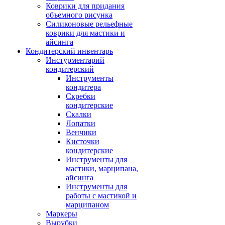
Коврики для придания
объемного рисунка
Силиконовые рельефные
коврики для мастики и
айсинга
Кондитерский инвентарь
Инстурментарий
кондитерский
Инструменты
кондитера
Скребки
кондитерские
Скалки
Лопатки
Венчики
Кисточки
кондитерские
Инструменты для
мастики, марципана,
айсинга
Инструменты для
работы с мастикой и
марципаном
Маркеры
Вырубки