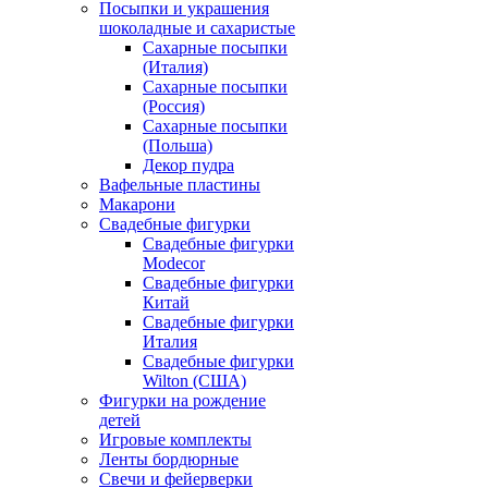
Посыпки и украшения
шоколадные и сахаристые
Сахарные посыпки
(Италия)
Сахарные посыпки
(Россия)
Сахарные посыпки
(Польша)
Декор пудра
Вафельные пластины
Макарони
Свадебные фигурки
Свадебные фигурки
Modecor
Свадебные фигурки
Китай
Свадебные фигурки
Италия
Свадебные фигурки
Wilton (США)
Фигурки на рождение
детей
Игровые комплекты
Ленты бордюрные
Свечи и фейерверки