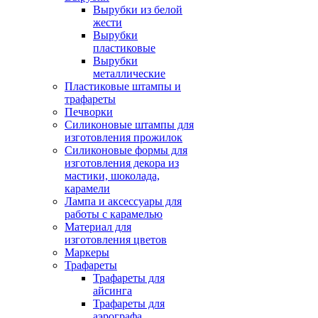
Вырубки из белой
жести
Вырубки
пластиковые
Вырубки
металлические
Пластиковые штампы и
трафареты
Печворки
Силиконовые штампы для
изготовления прожилок
Силиконовые формы для
изготовления декора из
мастики, шоколада,
карамели
Лампа и аксессуары для
работы с карамелью
Материал для
изготовления цветов
Маркеры
Трафареты
Трафареты для
айсинга
Трафареты для
аэрографа