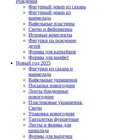
Рождения
Фигурный декор из сахара
Фигурный декор из
мармелада
Вафельные пластины
Свечи и фейерверки
Игровые комплекты
Фигурки на рождение
детей
Формы для капкейков
Формы для конфет
Новый год 202
5
Фигурки из сахара и
мармелада
Вафельные украшения
Посыпки новогодние
Ленты бордюрные
новогодние
Пластиковые украшения.
Свечи
Упаковка новогодняя
Тарталетки фуршетные
Листы и формы для
шоколада
Формы для выпечки