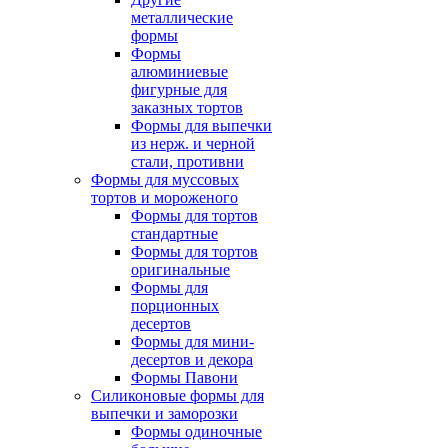
металлические
формы
Формы
алюминиевые
фигурные для
заказных тортов
Формы для выпечки
из нерж. и черной
стали, противни
Формы для муссовых
тортов и мороженого
Формы для тортов
стандартные
Формы для тортов
оригинальные
Формы для
порционных
десертов
Формы для мини-
десертов и декора
Формы Павони
Силиконовые формы для
выпечки и заморозки
Формы одиночные