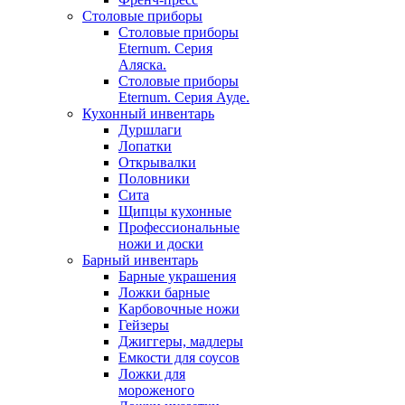
Столовые приборы
Столовые приборы
Eternum. Серия
Аляска.
Столовые приборы
Eternum. Серия Ауде.
Кухонный инвентарь
Дуршлаги
Лопатки
Открывалки
Половники
Сита
Щипцы кухонные
Профессиональные
ножи и доски
Барный инвентарь
Барные украшения
Ложки барные
Карбовочные ножи
Гейзеры
Джиггеры, мадлеры
Емкости для соусов
Ложки для
мороженого