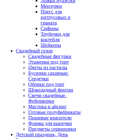
Ложки нуазетки
Мензурки
Пресс для
цитрусовых и
граната
Сифоны
Трубочки для
коктейля
Шейкеры
Свадебный сезон
Свадебные фигурки
Этажерки под торт
Цветы из пастилы
Бусинки сахарные.
Сердечки
Оборки под торт
Шоколадный фонтан
Свечи свадебные.
Фейерверки
Мастика и айсинг
Готовые полуфабрикаты
Пищевые красители
Формы для выпечки
Предметы сервировки
Детский праздник, День