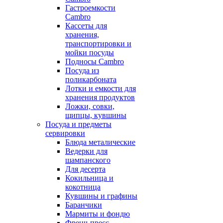
Гастроемкости
Cambro
Кассеты для
хранения,
транспортировки и
мойки посуды
Подносы Cambro
Посуда из
поликарбоната
Лотки и емкости для
хранения продуктов
Ложки, совки,
щипцы, кувшины
Посуда и предметы
сервировки
Блюда металические
Ведерки для
шампанского
Для десерта
Кокильница и
кокотница
Кувшины и графины
Баранчики
Мармиты и фондю
Френч-пресс