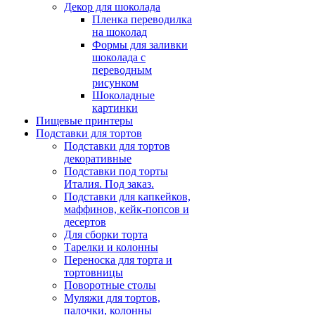
Декор для шоколада
Пленка переводилка
на шоколад
Формы для заливки
шоколада с
переводным
рисунком
Шоколадные
картинки
Пищевые принтеры
Подставки для тортов
Подставки для тортов
декоративные
Подставки под торты
Италия. Под заказ.
Подставки для капкейков,
маффинов, кейк-попсов и
десертов
Для сборки торта
Тарелки и колонны
Переноска для торта и
тортовницы
Поворотные столы
Муляжи для тортов,
палочки, колонны