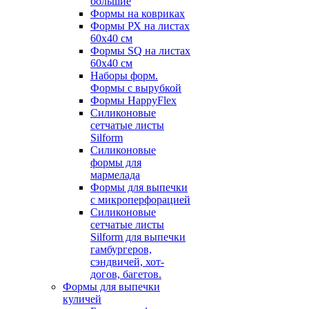
большие
Формы на ковриках
Формы РХ на листах
60х40 см
Формы SQ на листах
60х40 см
Наборы форм.
Формы с вырубкой
Формы HappyFlex
Силиконовые
сетчатые листы
Silform
Силиконовые
формы для
мармелада
Формы для выпечки
с микроперфорацией
Силиконовые
сетчатые листы
Silform для выпечки
гамбургеров,
сэндвичей, хот-
догов, багетов.
Формы для выпечки
куличей