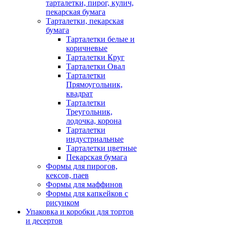
тарталетки, пирог, кулич,
пекарская бумага
Тарталетки, пекарская
бумага
Тарталетки белые и
коричневые
Тарталетки Круг
Тарталетки Овал
Тарталетки
Прямоугольник,
квадрат
Тарталетки
Треугольник,
лодочка, корона
Тарталетки
индустриальные
Тарталетки цветные
Пекарская бумага
Формы для пирогов,
кексов, паев
Формы для маффинов
Формы для капкейков с
рисунком
Упаковка и коробки для тортов
и десертов