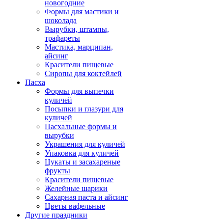
новогодние
Формы для мастики и
шоколада
Вырубки, штампы,
трафареты
Мастика, марципан,
айсинг
Красители пищевые
Сиропы для коктейлей
Пасха
Формы для выпечки
куличей
Посыпки и глазури для
куличей
Пасхальные формы и
вырубки
Украшения для куличей
Упаковка для куличей
Цукаты и засахареные
фрукты
Красители пищевые
Желейные шарики
Сахарная паста и айсинг
Цветы вафельные
Другие праздники