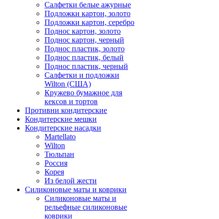
Салфетки белые ажурные
Подложки картон, золото
Подложки картон, серебро
Поднос картон, золото
Поднос картон, черный
Поднос пластик, золото
Поднос пластик, белый
Поднос пластик, черный
Салфетки и подложки
Wilton (США)
Кружево бумажное для
кексов и тортов
Противни кондитерские
Кондитерские мешки
Кондитерские насадки
Martellato
Wilton
Тюльпан
Россия
Корея
Из белой жести
Силиконовые маты и коврики
Силиконовые маты и
рельефные силиконовые
коврики