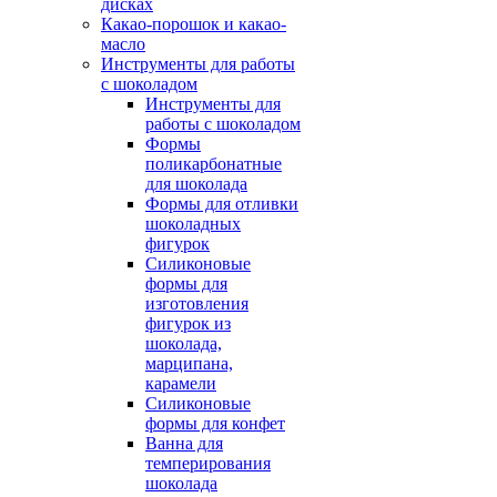
дисках
Какао-порошок и какао-
масло
Инструменты для работы
с шоколадом
Инструменты для
работы с шоколадом
Формы
поликарбонатные
для шоколада
Формы для отливки
шоколадных
фигурок
Силиконовые
формы для
изготовления
фигурок из
шоколада,
марципана,
карамели
Силиконовые
формы для конфет
Ванна для
темперирования
шоколада