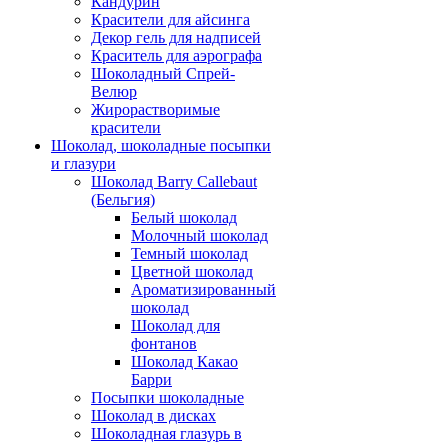
Кандурин
Красители для айсинга
Декор гель для надписей
Краситель для аэрографа
Шоколадный Спрей-
Велюр
Жирорастворимые
красители
Шоколад, шоколадные посыпки
и глазури
Шоколад Barry Callebaut
(Бельгия)
Белый шоколад
Молочный шоколад
Темный шоколад
Цветной шоколад
Ароматизированный
шоколад
Шоколад для
фонтанов
Шоколад Какао
Барри
Посыпки шоколадные
Шоколад в дисках
Шоколадная глазурь в