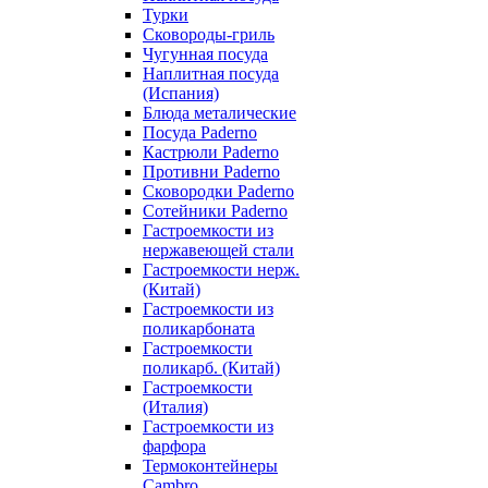
Турки
Сковороды-гриль
Чугунная посуда
Наплитная посуда
(Испания)
Блюда металические
Посуда Paderno
Кастрюли Paderno
Противни Paderno
Сковородки Paderno
Сотейники Paderno
Гастроемкости из
нержавеющей стали
Гастроемкости нерж.
(Китай)
Гастроемкости из
поликарбоната
Гастроемкости
поликарб. (Китай)
Гастроемкости
(Италия)
Гастроемкости из
фарфора
Термоконтейнеры
Cambro