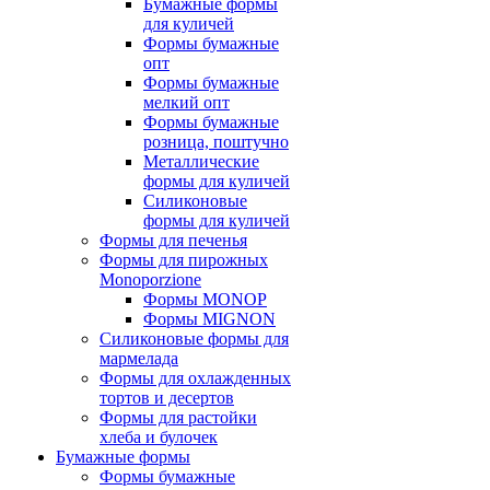
Бумажные формы
для куличей
Формы бумажные
опт
Формы бумажные
мелкий опт
Формы бумажные
розница, поштучно
Металлические
формы для куличей
Силиконовые
формы для куличей
Формы для печенья
Формы для пирожных
Monoporzione
Формы MONOP
Формы MIGNON
Силиконовые формы для
мармелада
Формы для oхлажденных
тортов и десертов
Формы для растойки
хлеба и булочек
Бумажные формы
Формы бумажные