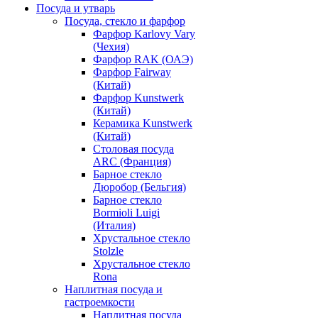
Посуда и утварь
Посуда, стекло и фарфор
Фарфор Karlovy Vary
(Чехия)
Фарфор RAK (ОАЭ)
Фарфор Fairway
(Китай)
Фарфор Kunstwerk
(Китай)
Керамика Kunstwerk
(Китай)
Столовая посуда
ARC (Франция)
Барное стекло
Дюробор (Бельгия)
Барное стекло
Bormioli Luigi
(Италия)
Хрустальное стекло
Stolzle
Хрустальное стекло
Rona
Наплитная посуда и
гастроемкости
Наплитная посуда