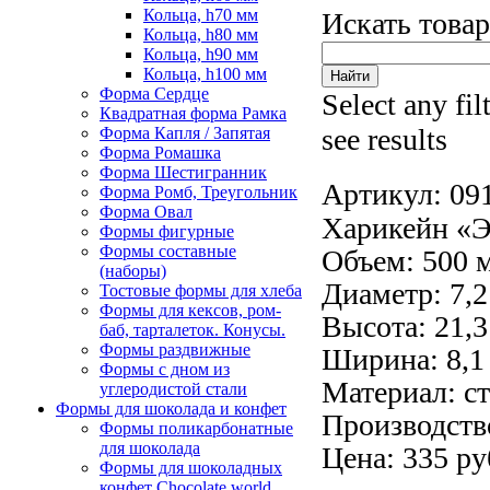
Кольца, h70 мм
Искать това
Кольца, h80 мм
Кольца, h90 мм
Кольца, h100 мм
Форма Сердце
Select any fil
Квадратная форма Рамка
see results
Форма Капля / Запятая
Форма Ромашка
Форма Шестигранник
Артикул:
09
Форма Ромб, Треугольник
Форма Овал
Харикейн «Э
Формы фигурные
Формы составные
Объем: 500 
(наборы)
Диаметр: 7,2
Тостовые формы для хлеба
Формы для кексов, ром-
Высота: 21,3
баб, тарталеток. Конусы.
Формы раздвижные
Ширина: 8,1
Формы с дном из
Материал: ст
углеродистой стали
Формы для шоколада и конфет
Производство
Формы поликарбонатные
для шоколада
Цена: 335 ру
Формы для шоколадных
конфет Сhocolate world