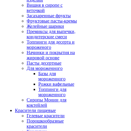
Вишня в сиропе с
веточкой
Засахаренные фрукты
Фруктовые пасты-кремы
Желейные шарики
Премиксы для выпечки,
кондитерские смеси
Топпинги для десерта и
мороженого
Начинки и покрытия на
жировой основе
Пасты десертные
Для мороженного
Базы для
мороженного
Рожки вафельные
Топпинги для
мороженного
Сиропы Монин для
коктейлей
Красители пищевые
Гелевые красители
Порошкообразные
красители