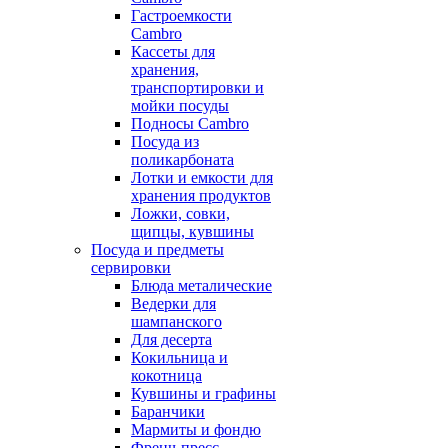
Гастроемкости
Cambro
Кассеты для
хранения,
транспортировки и
мойки посуды
Подносы Cambro
Посуда из
поликарбоната
Лотки и емкости для
хранения продуктов
Ложки, совки,
щипцы, кувшины
Посуда и предметы
сервировки
Блюда металические
Ведерки для
шампанского
Для десерта
Кокильница и
кокотница
Кувшины и графины
Баранчики
Мармиты и фондю
Френч-пресс