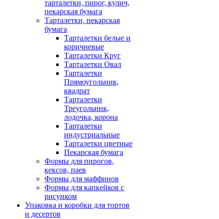
тарталетки, пирог, кулич,
пекарская бумага
Тарталетки, пекарская
бумага
Тарталетки белые и
коричневые
Тарталетки Круг
Тарталетки Овал
Тарталетки
Прямоугольник,
квадрат
Тарталетки
Треугольник,
лодочка, корона
Тарталетки
индустриальные
Тарталетки цветные
Пекарская бумага
Формы для пирогов,
кексов, паев
Формы для маффинов
Формы для капкейков с
рисунком
Упаковка и коробки для тортов
и десертов