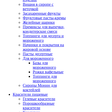
Вишня в сиропе с
веточкой
Засахаренные фрукты
Фруктовые пасты-кремы
Желейные шарики
Премиксы для выпечки,
кондитерские смеси
Топпинги для десерта и
мороженого
Начинки и покрытия на
жировой основе
Пасты десертные
Для мороженного
Базы для
мороженного
Рожки вафельные
Топпинги для
мороженного
Сиропы Монин для
коктейлей
Красители пищевые
Гелевые красители
Порошкообразные
красители