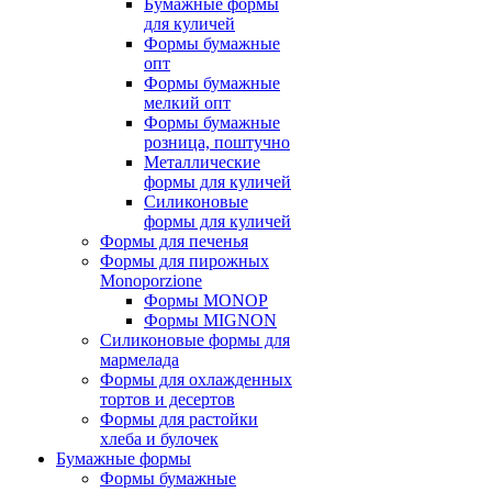
Бумажные формы
для куличей
Формы бумажные
опт
Формы бумажные
мелкий опт
Формы бумажные
розница, поштучно
Металлические
формы для куличей
Силиконовые
формы для куличей
Формы для печенья
Формы для пирожных
Monoporzione
Формы MONOP
Формы MIGNON
Силиконовые формы для
мармелада
Формы для oхлажденных
тортов и десертов
Формы для растойки
хлеба и булочек
Бумажные формы
Формы бумажные