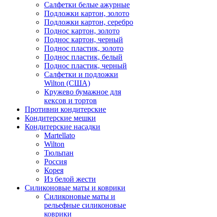
Салфетки белые ажурные
Подложки картон, золото
Подложки картон, серебро
Поднос картон, золото
Поднос картон, черный
Поднос пластик, золото
Поднос пластик, белый
Поднос пластик, черный
Салфетки и подложки
Wilton (США)
Кружево бумажное для
кексов и тортов
Противни кондитерские
Кондитерские мешки
Кондитерские насадки
Martellato
Wilton
Тюльпан
Россия
Корея
Из белой жести
Силиконовые маты и коврики
Силиконовые маты и
рельефные силиконовые
коврики