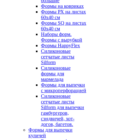
большие
Формы на ковриках
Формы РХ на листах
60х40 см
Формы SQ на листах
60х40 см
Наборы форм.
Формы с вырубкой
Формы HappyFlex
Силиконовые
сетчатые листы
Silform
Силиконовые
формы для
мармелада
Формы для выпечки
с микроперфорацией
Силиконовые
сетчатые листы
Silform для выпечки
гамбургеров,
сэндвичей, хот-
догов, багетов.
Формы для выпечки
куличей