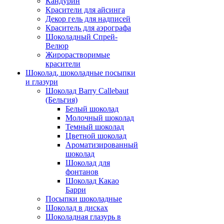
Кандурин
Красители для айсинга
Декор гель для надписей
Краситель для аэрографа
Шоколадный Спрей-
Велюр
Жирорастворимые
красители
Шоколад, шоколадные посыпки
и глазури
Шоколад Barry Callebaut
(Бельгия)
Белый шоколад
Молочный шоколад
Темный шоколад
Цветной шоколад
Ароматизированный
шоколад
Шоколад для
фонтанов
Шоколад Какао
Барри
Посыпки шоколадные
Шоколад в дисках
Шоколадная глазурь в