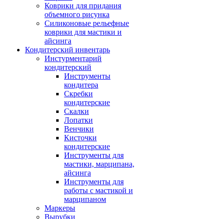
Коврики для придания
объемного рисунка
Силиконовые рельефные
коврики для мастики и
айсинга
Кондитерский инвентарь
Инстурментарий
кондитерский
Инструменты
кондитера
Скребки
кондитерские
Скалки
Лопатки
Венчики
Кисточки
кондитерские
Инструменты для
мастики, марципана,
айсинга
Инструменты для
работы с мастикой и
марципаном
Маркеры
Вырубки