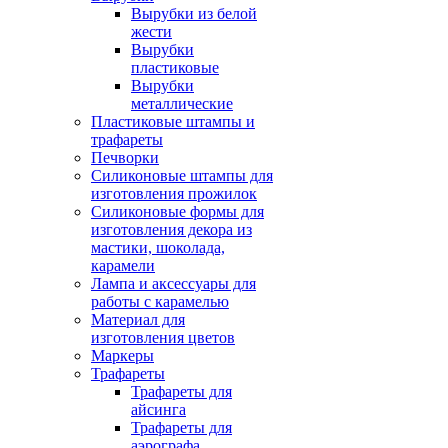
Вырубки из белой
жести
Вырубки
пластиковые
Вырубки
металлические
Пластиковые штампы и
трафареты
Печворки
Силиконовые штампы для
изготовления прожилок
Силиконовые формы для
изготовления декора из
мастики, шоколада,
карамели
Лампа и аксессуары для
работы с карамелью
Материал для
изготовления цветов
Маркеры
Трафареты
Трафареты для
айсинга
Трафареты для
аэрографа