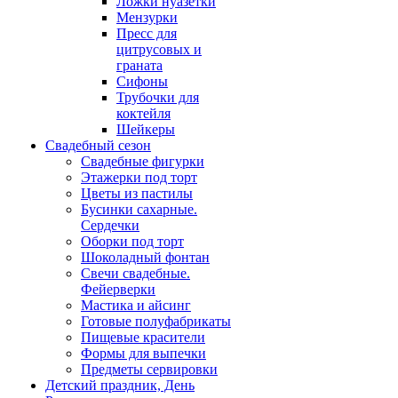
Ложки нуазетки
Мензурки
Пресс для
цитрусовых и
граната
Сифоны
Трубочки для
коктейля
Шейкеры
Свадебный сезон
Свадебные фигурки
Этажерки под торт
Цветы из пастилы
Бусинки сахарные.
Сердечки
Оборки под торт
Шоколадный фонтан
Свечи свадебные.
Фейерверки
Мастика и айсинг
Готовые полуфабрикаты
Пищевые красители
Формы для выпечки
Предметы сервировки
Детский праздник, День