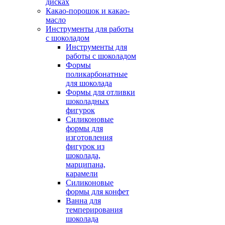
дисках
Какао-порошок и какао-
масло
Инструменты для работы
с шоколадом
Инструменты для
работы с шоколадом
Формы
поликарбонатные
для шоколада
Формы для отливки
шоколадных
фигурок
Силиконовые
формы для
изготовления
фигурок из
шоколада,
марципана,
карамели
Силиконовые
формы для конфет
Ванна для
темперирования
шоколада