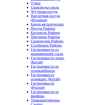
Турки
Сковороды-гриль
Чугунная посуда
Наплитная посуда
(Испания)
Блюда металические
Посуда Paderno
Кастрюли Paderno
Противни Paderno
Сковородки Paderno
Сотейники Paderno
Гастроемкости из
нержавеющей стали
Гастроемкости нерж.
(Китай)
Гастроемкости из
поликарбоната
Гастроемкости
поликарб. (Китай)
Гастроемкости
(Италия)
Гастроемкости из
фарфора
Термоконтейнеры
Cambro