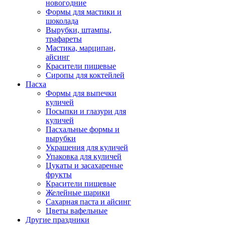
новогодние
Формы для мастики и
шоколада
Вырубки, штампы,
трафареты
Мастика, марципан,
айсинг
Красители пищевые
Сиропы для коктейлей
Пасха
Формы для выпечки
куличей
Посыпки и глазури для
куличей
Пасхальные формы и
вырубки
Украшения для куличей
Упаковка для куличей
Цукаты и засахареные
фрукты
Красители пищевые
Желейные шарики
Сахарная паста и айсинг
Цветы вафельные
Другие праздники