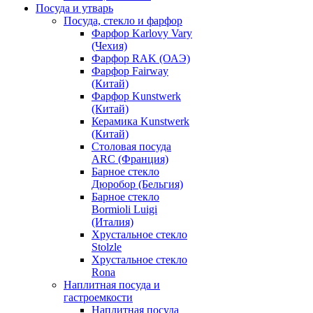
Посуда и утварь
Посуда, стекло и фарфор
Фарфор Karlovy Vary
(Чехия)
Фарфор RAK (ОАЭ)
Фарфор Fairway
(Китай)
Фарфор Kunstwerk
(Китай)
Керамика Kunstwerk
(Китай)
Столовая посуда
ARC (Франция)
Барное стекло
Дюробор (Бельгия)
Барное стекло
Bormioli Luigi
(Италия)
Хрустальное стекло
Stolzle
Хрустальное стекло
Rona
Наплитная посуда и
гастроемкости
Наплитная посуда