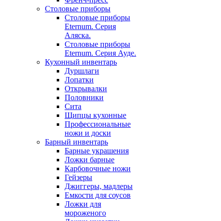
Столовые приборы
Столовые приборы
Eternum. Серия
Аляска.
Столовые приборы
Eternum. Серия Ауде.
Кухонный инвентарь
Дуршлаги
Лопатки
Открывалки
Половники
Сита
Щипцы кухонные
Профессиональные
ножи и доски
Барный инвентарь
Барные украшения
Ложки барные
Карбовочные ножи
Гейзеры
Джиггеры, мадлеры
Емкости для соусов
Ложки для
мороженого