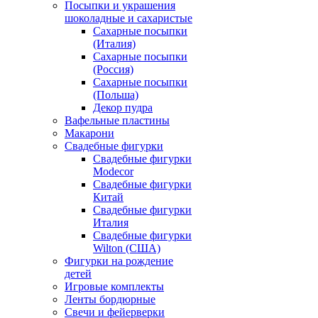
Посыпки и украшения
шоколадные и сахаристые
Сахарные посыпки
(Италия)
Сахарные посыпки
(Россия)
Сахарные посыпки
(Польша)
Декор пудра
Вафельные пластины
Макарони
Свадебные фигурки
Свадебные фигурки
Modecor
Свадебные фигурки
Китай
Свадебные фигурки
Италия
Свадебные фигурки
Wilton (США)
Фигурки на рождение
детей
Игровые комплекты
Ленты бордюрные
Свечи и фейерверки