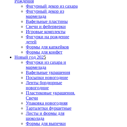
Рождения
Фигурный декор из сахара
Фигурный декор из
мармелада
Вафельные пластины
Свечи и фейерверки
Игровые комплекты
Фигурки на рождение
детей
Формы для капкейков
Формы для конфет
Новый год 202
5
Фигурки из сахара и
мармелада
Вафельные украшения
Посыпки новогодние
Ленты бордюрные
новогодние
Пластиковые украшения.
Свечи
Упаковка новогодняя
Тарталетки фуршетные
Листы и формы для
шоколада
Формы для выпечки