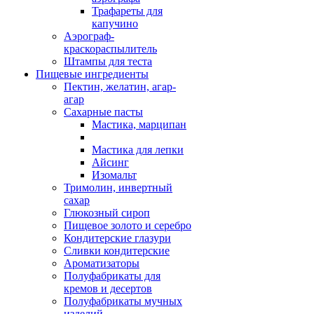
Трафареты для
капучино
Аэрограф-
краскораспылитель
Штампы для теста
Пищевые ингредиенты
Пектин, желатин, агар-
агар
Сахарные пасты
Мастика, марципан
Мастика для лепки
Айсинг
Изомальт
Тримолин, инвертный
сахар
Глюкозный сироп
Пищевое золото и серебро
Кондитерские глазури
Сливки кондитерские
Ароматизаторы
Полуфабрикаты для
кремов и десертов
Полуфабрикаты мучных
изделий