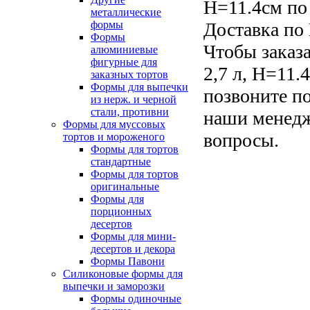
H=11.4см по
металлические
формы
Доставка по 
Формы
Чтобы заказа
алюминиевые
фигурные для
2,7 л, H=11.
заказных тортов
Формы для выпечки
позвоните по
из нерж. и черной
стали, противни
наши менедж
Формы для муссовых
вопросы.
тортов и мороженого
Формы для тортов
стандартные
Формы для тортов
оригинальные
Формы для
порционных
десертов
Формы для мини-
десертов и декора
Формы Павони
Силиконовые формы для
выпечки и заморозки
Формы одиночные