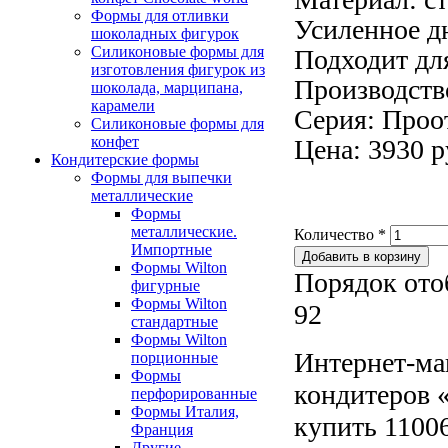
Формы для отливки
Усиленное д
шоколадных фигурок
Силиконовые формы для
Подходит дл
изготовления фигурок из
Производство
шоколада, марципана,
карамели
Серия: Проо
Силиконовые формы для
конфет
Цена: 3930 р
Кондитерские формы
Формы для выпечки
металлические
Формы
металлические.
Количество
*
Импортные
Формы Wilton
Порядок ото
фигурные
Формы Wilton
92
стандартные
Формы Wilton
Интернет-ма
порционные
Формы
кондитеров «
перфорированные
Формы Италия,
купить 11006
Франция
Другие