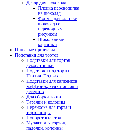
Декор для шоколада
Пленка переводилка
на шоколад
Формы для заливки
шоколада с
переводным
рисунком
Шоколадные
картинки
Пищевые принтеры
Подставки для тортов
Подставки для тортов
декоративные
Подставки под торты
Италия. Под заказ.
Подставки для капкейков,
маффинов, кейк-попсов и
десертов
Для сборки торта
Тарелки и колонны
Переноска для торта и
тортовницы
Поворотные столы
Муляжи для тортов,
палочки, колонны