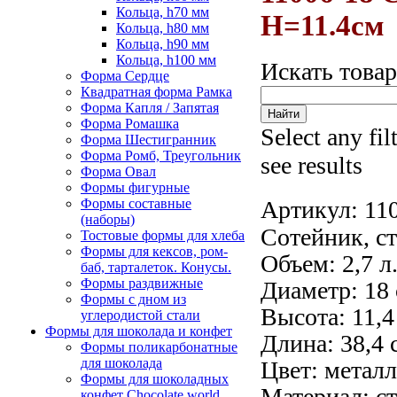
Кольца, h70 мм
H=11.4см
Кольца, h80 мм
Кольца, h90 мм
Кольца, h100 мм
Искать това
Форма Сердце
Квадратная форма Рамка
Форма Капля / Запятая
Форма Ромашка
Select any fil
Форма Шестигранник
Форма Ромб, Треугольник
see results
Форма Овал
Формы фигурные
Формы составные
Артикул:
11
(наборы)
Сотейник, ст
Тостовые формы для хлеба
Формы для кексов, ром-
Объем: 2,7 л
баб, тарталеток. Конусы.
Формы раздвижные
Диаметр: 18 
Формы с дном из
Высота: 11,4
углеродистой стали
Формы для шоколада и конфет
Длина: 38,4 
Формы поликарбонатные
для шоколада
Цвет: метал
Формы для шоколадных
Материал: ст
конфет Сhocolate world