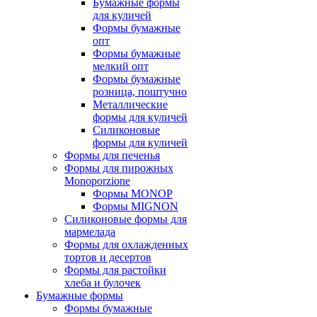
Бумажные формы
для куличей
Формы бумажные
опт
Формы бумажные
мелкий опт
Формы бумажные
розница, поштучно
Металлические
формы для куличей
Силиконовые
формы для куличей
Формы для печенья
Формы для пирожных
Monoporzione
Формы MONOP
Формы MIGNON
Силиконовые формы для
мармелада
Формы для oхлажденных
тортов и десертов
Формы для растойки
хлеба и булочек
Бумажные формы
Формы бумажные