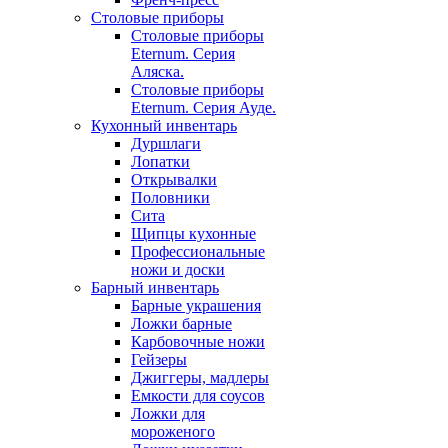
Столовые приборы
Столовые приборы
Eternum. Серия
Аляска.
Столовые приборы
Eternum. Серия Ауде.
Кухонный инвентарь
Дуршлаги
Лопатки
Открывалки
Половники
Сита
Щипцы кухонные
Профессиональные
ножи и доски
Барный инвентарь
Барные украшения
Ложки барные
Карбовочные ножи
Гейзеры
Джиггеры, мадлеры
Емкости для соусов
Ложки для
мороженого