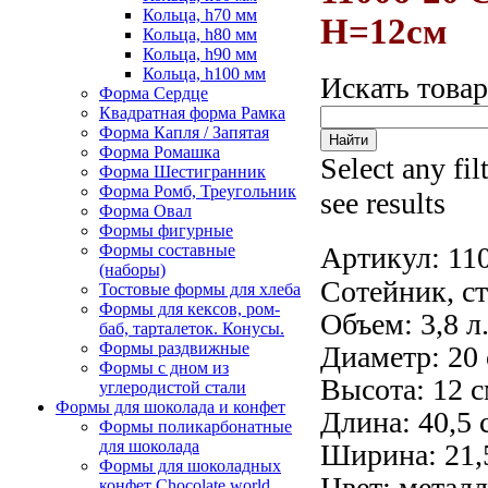
Кольца, h70 мм
H=12см
Кольца, h80 мм
Кольца, h90 мм
Кольца, h100 мм
Искать това
Форма Сердце
Квадратная форма Рамка
Форма Капля / Запятая
Форма Ромашка
Select any fil
Форма Шестигранник
Форма Ромб, Треугольник
see results
Форма Овал
Формы фигурные
Формы составные
Артикул:
11
(наборы)
Сотейник, с
Тостовые формы для хлеба
Формы для кексов, ром-
Объем: 3,8 л
баб, тарталеток. Конусы.
Формы раздвижные
Диаметр: 20 
Формы с дном из
Высота: 12 с
углеродистой стали
Формы для шоколада и конфет
Длина: 40,5 
Формы поликарбонатные
для шоколада
Ширина: 21,
Формы для шоколадных
Цвет: метал
конфет Сhocolate world