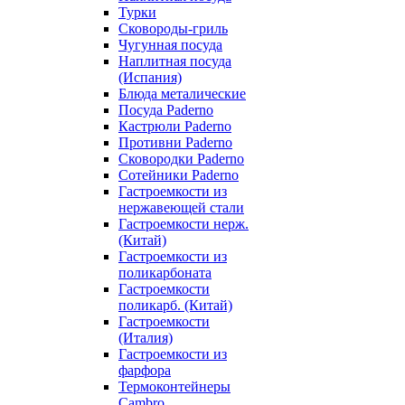
Турки
Сковороды-гриль
Чугунная посуда
Наплитная посуда
(Испания)
Блюда металические
Посуда Paderno
Кастрюли Paderno
Противни Paderno
Сковородки Paderno
Сотейники Paderno
Гастроемкости из
нержавеющей стали
Гастроемкости нерж.
(Китай)
Гастроемкости из
поликарбоната
Гастроемкости
поликарб. (Китай)
Гастроемкости
(Италия)
Гастроемкости из
фарфора
Термоконтейнеры
Cambro