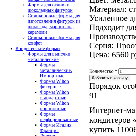
Формы для отливки
Материал: ст
шоколадных фигурок
Силиконовые формы для
Усиленное д
изготовления фигурок из
Подходит дл
шоколада, марципана,
карамели
Производство
Силиконовые формы для
конфет
Серия: Проо
Кондитерские формы
Цена: 6560 р
Формы для выпечки
металлические
Формы
металлические.
Количество
*
Импортные
Формы Wilton
Порядок ото
фигурные
Формы Wilton
91
стандартные
Формы Wilton
Интернет-ма
порционные
Формы
кондитеров «
перфорированные
Формы Италия,
купить 11006
Франция
Другие