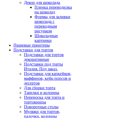
Декор для шоколада
Пленка переводилка
на шоколад
Формы для заливки
шоколада с
переводным
рисунком
Шоколадные
картинки
Пищевые принтеры
Подставки для тортов
Подставки для тортов
декоративные
Подставки под торты
Италия. Под заказ.
Подставки для капкейков,
маффинов, кейк-попсов и
десертов
Для сборки торта
Тарелки и колонны
Переноска для торта и
тортовницы
Поворотные столы
Муляжи для тортов,
палочки, колонны