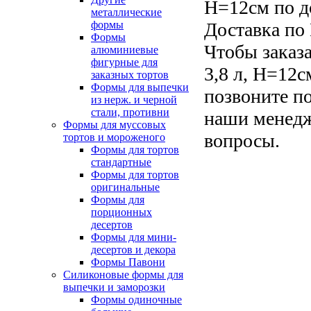
H=12см по д
металлические
формы
Доставка по 
Формы
Чтобы заказа
алюминиевые
фигурные для
3,8 л, H=12с
заказных тортов
Формы для выпечки
позвоните по
из нерж. и черной
стали, противни
наши менедж
Формы для муссовых
вопросы.
тортов и мороженого
Формы для тортов
стандартные
Формы для тортов
оригинальные
Формы для
порционных
десертов
Формы для мини-
десертов и декора
Формы Павони
Силиконовые формы для
выпечки и заморозки
Формы одиночные