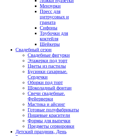
Ложки нуазетки
Мензурки
Пресс для
цитрусовых и
граната
Сифоны
Трубочки для
коктейля
Шейкеры
Свадебный сезон
Свадебные фигурки
Этажерки под торт
Цветы из пастилы
Бусинки сахарные.
Сердечки
Оборки под торт
Шоколадный фонтан
Свечи свадебные.
Фейерверки
Мастика и айсинг
Готовые полуфабрикаты
Пищевые красители
Формы для выпечки
Предметы сервировки
Детский праздник, День