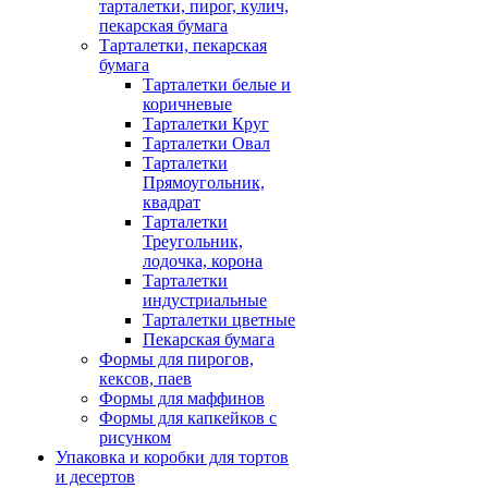
тарталетки, пирог, кулич,
пекарская бумага
Тарталетки, пекарская
бумага
Тарталетки белые и
коричневые
Тарталетки Круг
Тарталетки Овал
Тарталетки
Прямоугольник,
квадрат
Тарталетки
Треугольник,
лодочка, корона
Тарталетки
индустриальные
Тарталетки цветные
Пекарская бумага
Формы для пирогов,
кексов, паев
Формы для маффинов
Формы для капкейков с
рисунком
Упаковка и коробки для тортов
и десертов