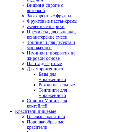
Вишня в сиропе с
веточкой
Засахаренные фрукты
Фруктовые пасты-кремы
Желейные шарики
Премиксы для выпечки,
кондитерские смеси
Топпинги для десерта и
мороженого
Начинки и покрытия на
жировой основе
Пасты десертные
Для мороженного
Базы для
мороженного
Рожки вафельные
Топпинги для
мороженного
Сиропы Монин для
коктейлей
Красители пищевые
Гелевые красители
Порошкообразные
красители