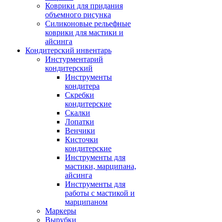
Коврики для придания
объемного рисунка
Силиконовые рельефные
коврики для мастики и
айсинга
Кондитерский инвентарь
Инстурментарий
кондитерский
Инструменты
кондитера
Скребки
кондитерские
Скалки
Лопатки
Венчики
Кисточки
кондитерские
Инструменты для
мастики, марципана,
айсинга
Инструменты для
работы с мастикой и
марципаном
Маркеры
Вырубки