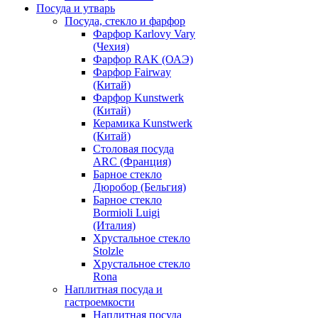
Посуда и утварь
Посуда, стекло и фарфор
Фарфор Karlovy Vary
(Чехия)
Фарфор RAK (ОАЭ)
Фарфор Fairway
(Китай)
Фарфор Kunstwerk
(Китай)
Керамика Kunstwerk
(Китай)
Столовая посуда
ARC (Франция)
Барное стекло
Дюробор (Бельгия)
Барное стекло
Bormioli Luigi
(Италия)
Хрустальное стекло
Stolzle
Хрустальное стекло
Rona
Наплитная посуда и
гастроемкости
Наплитная посуда