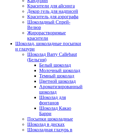
Кандурин
Красители для айсинга
Декор гель для надписей
Краситель для аэрографа
Шоколадный Спрей-
Велюр
Жирорастворимые
красители
Шоколад, шоколадные посыпки
и глазури
Шоколад Barry Callebaut
(Бельгия)
Белый шоколад
Молочный шоколад
Темный шоколад
Цветной шоколад
Ароматизированный
шоколад
Шоколад для
фонтанов
Шоколад Какао
Барри
Посыпки шоколадные
Шоколад в дисках
Шоколадная глазурь в