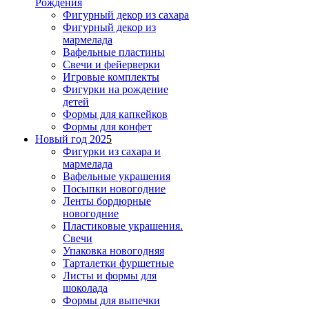
Рождения
Фигурный декор из сахара
Фигурный декор из
мармелада
Вафельные пластины
Свечи и фейерверки
Игровые комплекты
Фигурки на рождение
детей
Формы для капкейков
Формы для конфет
Новый год 202
5
Фигурки из сахара и
мармелада
Вафельные украшения
Посыпки новогодние
Ленты бордюрные
новогодние
Пластиковые украшения.
Свечи
Упаковка новогодняя
Тарталетки фуршетные
Листы и формы для
шоколада
Формы для выпечки