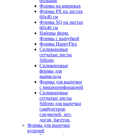
большие
Формы на ковриках
Формы РХ на листах
60х40 см
Формы SQ на листах
60х40 см
Наборы форм.
Формы с вырубкой
Формы HappyFlex
Силиконовые
сетчатые листы
Silform
Силиконовые
формы для
мармелада
Формы для выпечки
с микроперфорацией
Силиконовые
сетчатые листы
Silform для выпечки
гамбургеров,
сэндвичей, хот-
догов, багетов.
Формы для выпечки
куличей