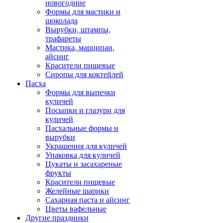
новогодние
Формы для мастики и
шоколада
Вырубки, штампы,
трафареты
Мастика, марципан,
айсинг
Красители пищевые
Сиропы для коктейлей
Пасха
Формы для выпечки
куличей
Посыпки и глазури для
куличей
Пасхальные формы и
вырубки
Украшения для куличей
Упаковка для куличей
Цукаты и засахареные
фрукты
Красители пищевые
Желейные шарики
Сахарная паста и айсинг
Цветы вафельные
Другие праздники