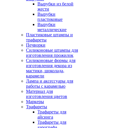
Вырубки из белой
жести
Вырубки
пластиковые
Вырубки
металлические
Пластиковые штампы и
трафареты
Печворки
Силиконовые штампы для
изготовления прожилок
Силиконовые формы для
изготовления декора из
мастики, шоколада,
карамели
Лампа и аксессуары для
работы с карамелью
Материал для
изготовления цветов
Маркеры
Трафареты
Трафареты для
айсинга
Трафареты для
аэрографа