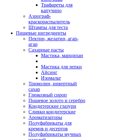
Трафареты для
капучино
Аэрограф-
краскораспылитель
Штампы для теста
Пищевые ингредиенты
Пектин, желатин, агар-
агар
Сахарные пасты
Мастика, марципан
Мастика для лепки
Айсинг
Изомальт
Тримолин, инвертный
сахар
Глюкозный сироп
Пищевое золото и серебро
Кондитерские глазури
Сливки кондитерские
Ароматизаторы
Полуфабрикаты для
кремов и десертов
Полуфабрикаты мучных
изделий