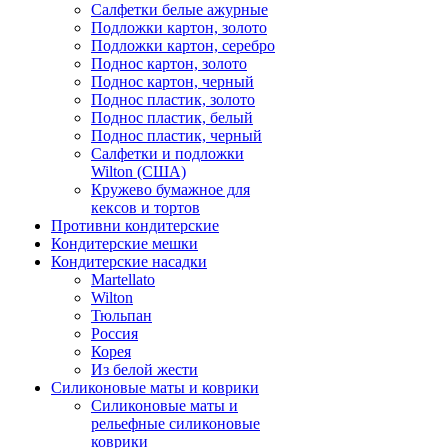
Салфетки белые ажурные
Подложки картон, золото
Подложки картон, серебро
Поднос картон, золото
Поднос картон, черный
Поднос пластик, золото
Поднос пластик, белый
Поднос пластик, черный
Салфетки и подложки
Wilton (США)
Кружево бумажное для
кексов и тортов
Противни кондитерские
Кондитерские мешки
Кондитерские насадки
Martellato
Wilton
Тюльпан
Россия
Корея
Из белой жести
Силиконовые маты и коврики
Силиконовые маты и
рельефные силиконовые
коврики