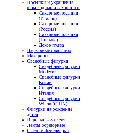
Посыпки и украшения
шоколадные и сахаристые
Сахарные посыпки
(Италия)
Сахарные посыпки
(Россия)
Сахарные посыпки
(Польша)
Декор пудра
Вафельные пластины
Макарони
Свадебные фигурки
Свадебные фигурки
Modecor
Свадебные фигурки
Китай
Свадебные фигурки
Италия
Свадебные фигурки
Wilton (США)
Фигурки на рождение
детей
Игровые комплекты
Ленты бордюрные
Свечи и фейерверки