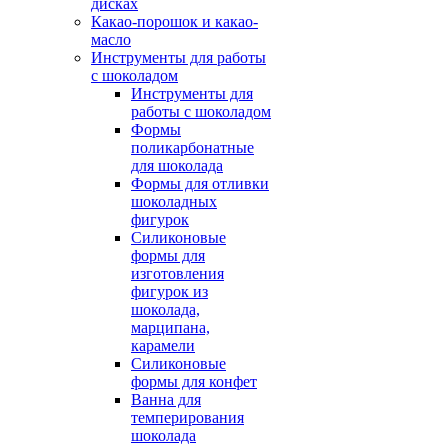
дисках
Какао-порошок и какао-
масло
Инструменты для работы
с шоколадом
Инструменты для
работы с шоколадом
Формы
поликарбонатные
для шоколада
Формы для отливки
шоколадных
фигурок
Силиконовые
формы для
изготовления
фигурок из
шоколада,
марципана,
карамели
Силиконовые
формы для конфет
Ванна для
темперирования
шоколада