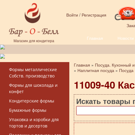
Перейти к основному содержанию
Войти
/
Регистрация
Зака
Главная
Новости
Форма поиска
Магазин для кондитера
Главная
»
Посуда. Кухонный и
Вы здесь
Формы металлические
»
Наплитная посуда
»
Посуда 
Собств. производство
11009-40 Кас
Формы для шоколада и
конфет
Искать товары 
Кондитерские формы
Бумажные формы
Упаковка и коробки для
тортов и десертов