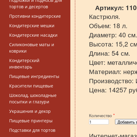
Подложки и подносы для
Артикул:
110
тортов и десертов
Кастрюля.
Противни кондитерские
Объем: 18 л.
Кондитерские мешки
Диаметр: 40 см
Кондитерские насадки
Высота: 15,2 см
Силиконовые маты и
коврики
Длина: 54 см.
Кондитерский
Цвет: металлич
инвентарь
Материал: нер
Пищевые ингредиенты
Производство: 
Красители пищевые
Цена: 14257 ру
Шоколад, шоколадные
посыпки и глазури
Украшения и декор
Количество
*
Пищевые принтеры
Подставки для тортов
Интернет-магаз