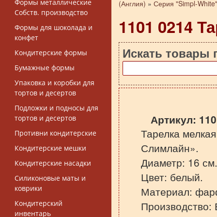
Вы здесь
Формы металлические
(Англия)
»
Серия "Simpl-White
Собств. производство
1101 0214 Т
Формы для шоколада и
конфет
Искать товары 
Кондитерские формы
Бумажные формы
Упаковка и коробки для
тортов и десертов
Подложки и подносы для
Артикул:
110
тортов и десертов
Тарелка мелкая
Противни кондитерские
Слимлайн».
Кондитерские мешки
Диаметр: 16 см
Кондитерские насадки
Цвет: белый.
Силиконовые маты и
коврики
Материал: фар
Кондитерский
Производство: 
инвентарь