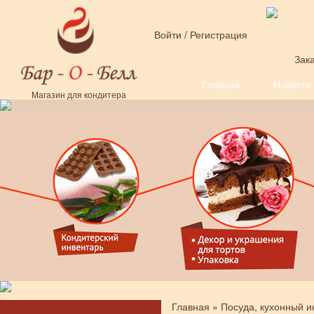
Перейти к основному содержанию
Войти
/
Регистрация
Зака
Главная
Новости
Форма поиска
Магазин для кондитера
Главная
»
Посуда, кухонный и