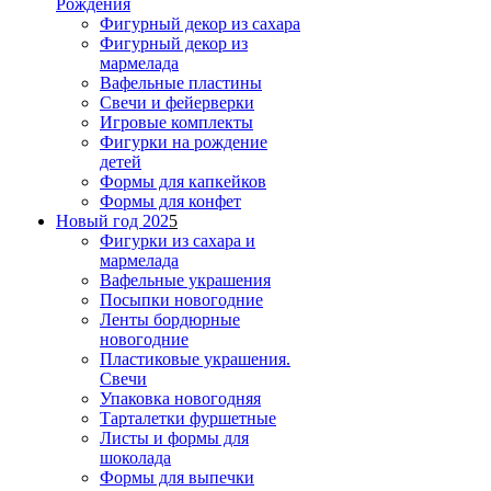
Рождения
Фигурный декор из сахара
Фигурный декор из
мармелада
Вафельные пластины
Свечи и фейерверки
Игровые комплекты
Фигурки на рождение
детей
Формы для капкейков
Формы для конфет
Новый год 202
5
Фигурки из сахара и
мармелада
Вафельные украшения
Посыпки новогодние
Ленты бордюрные
новогодние
Пластиковые украшения.
Свечи
Упаковка новогодняя
Тарталетки фуршетные
Листы и формы для
шоколада
Формы для выпечки