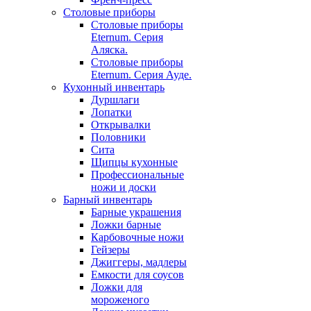
Столовые приборы
Столовые приборы
Eternum. Серия
Аляска.
Столовые приборы
Eternum. Серия Ауде.
Кухонный инвентарь
Дуршлаги
Лопатки
Открывалки
Половники
Сита
Щипцы кухонные
Профессиональные
ножи и доски
Барный инвентарь
Барные украшения
Ложки барные
Карбовочные ножи
Гейзеры
Джиггеры, мадлеры
Емкости для соусов
Ложки для
мороженого