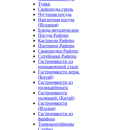
Турки
Сковороды-гриль
Чугунная посуда
Наплитная посуда
(Испания)
Блюда металические
Посуда Paderno
Кастрюли Paderno
Противни Paderno
Сковородки Paderno
Сотейники Paderno
Гастроемкости из
нержавеющей стали
Гастроемкости нерж.
(Китай)
Гастроемкости из
поликарбоната
Гастроемкости
поликарб. (Китай)
Гастроемкости
(Италия)
Гастроемкости из
фарфора
Термоконтейнеры
Cambro