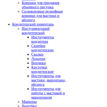
Коврики для придания
объемного рисунка
Силиконовые рельефные
коврики для мастики и
айсинга
Кондитерский инвентарь
Инстурментарий
кондитерский
Инструменты
кондитера
Скребки
кондитерские
Скалки
Лопатки
Венчики
Кисточки
кондитерские
Инструменты для
мастики, марципана,
айсинга
Инструменты для
работы с мастикой и
марципаном
Маркеры
Вырубки