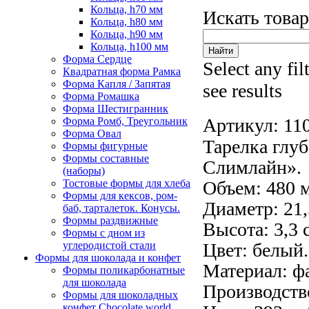
Кольца, h70 мм
Искать това
Кольца, h80 мм
Кольца, h90 мм
Кольца, h100 мм
Форма Сердце
Select any fil
Квадратная форма Рамка
Форма Капля / Запятая
see results
Форма Ромашка
Форма Шестигранник
Артикул:
11
Форма Ромб, Треугольник
Форма Овал
Тарелка глу
Формы фигурные
Формы составные
Слимлайн».
(наборы)
Тостовые формы для хлеба
Объем: 480 
Формы для кексов, ром-
Диаметр: 21,
баб, тарталеток. Конусы.
Формы раздвижные
Высота: 3,3 
Формы с дном из
углеродистой стали
Цвет: белый.
Формы для шоколада и конфет
Материал: ф
Формы поликарбонатные
для шоколада
Производств
Формы для шоколадных
конфет Сhocolate world