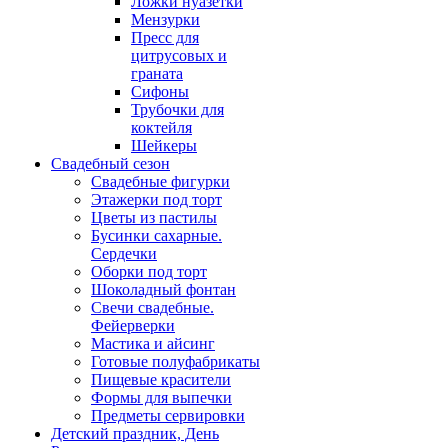
Ложки нуазетки
Мензурки
Пресс для
цитрусовых и
граната
Сифоны
Трубочки для
коктейля
Шейкеры
Свадебный сезон
Свадебные фигурки
Этажерки под торт
Цветы из пастилы
Бусинки сахарные.
Сердечки
Оборки под торт
Шоколадный фонтан
Свечи свадебные.
Фейерверки
Мастика и айсинг
Готовые полуфабрикаты
Пищевые красители
Формы для выпечки
Предметы сервировки
Детский праздник, День