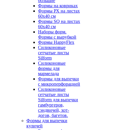
большие
Формы на ковриках
Формы РХ на листах
60х40 см
Формы SQ на листах
60х40 см
Наборы форм.
Формы с вырубкой
Формы HappyFlex
Силиконовые
сетчатые листы
Silform
Силиконовые
формы для
мармелада
Формы для выпечки
с микроперфорацией
Силиконовые
сетчатые листы
Silform для выпечки
гамбургеров,
сэндвичей, хот-
догов, багетов.
Формы для выпечки
куличей