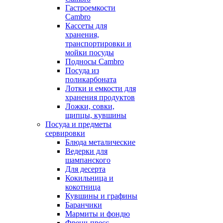
Гастроемкости
Cambro
Кассеты для
хранения,
транспортировки и
мойки посуды
Подносы Cambro
Посуда из
поликарбоната
Лотки и емкости для
хранения продуктов
Ложки, совки,
щипцы, кувшины
Посуда и предметы
сервировки
Блюда металические
Ведерки для
шампанского
Для десерта
Кокильница и
кокотница
Кувшины и графины
Баранчики
Мармиты и фондю
Френч-пресс