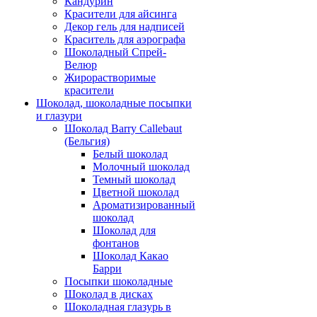
Кандурин
Красители для айсинга
Декор гель для надписей
Краситель для аэрографа
Шоколадный Спрей-
Велюр
Жирорастворимые
красители
Шоколад, шоколадные посыпки
и глазури
Шоколад Barry Callebaut
(Бельгия)
Белый шоколад
Молочный шоколад
Темный шоколад
Цветной шоколад
Ароматизированный
шоколад
Шоколад для
фонтанов
Шоколад Какао
Барри
Посыпки шоколадные
Шоколад в дисках
Шоколадная глазурь в