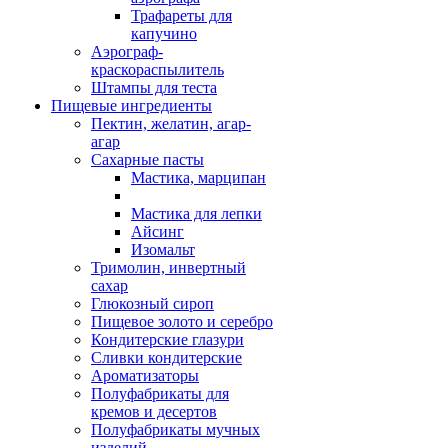
Трафареты для
капучино
Аэрограф-
краскораспылитель
Штампы для теста
Пищевые ингредиенты
Пектин, желатин, агар-
агар
Сахарные пасты
Мастика, марципан
Мастика для лепки
Айсинг
Изомальт
Тримолин, инвертный
сахар
Глюкозный сироп
Пищевое золото и серебро
Кондитерские глазури
Сливки кондитерские
Ароматизаторы
Полуфабрикаты для
кремов и десертов
Полуфабрикаты мучных
изделий