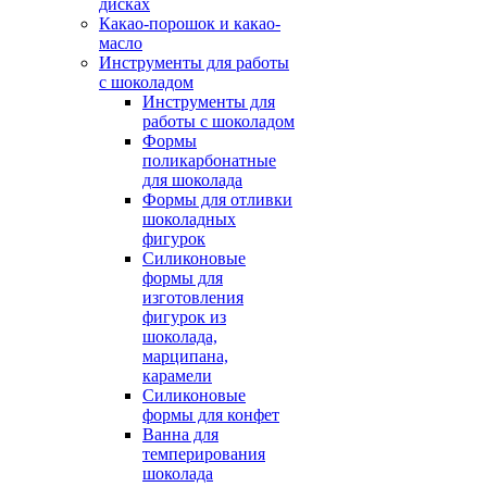
дисках
Какао-порошок и какао-
масло
Инструменты для работы
с шоколадом
Инструменты для
работы с шоколадом
Формы
поликарбонатные
для шоколада
Формы для отливки
шоколадных
фигурок
Силиконовые
формы для
изготовления
фигурок из
шоколада,
марципана,
карамели
Силиконовые
формы для конфет
Ванна для
темперирования
шоколада