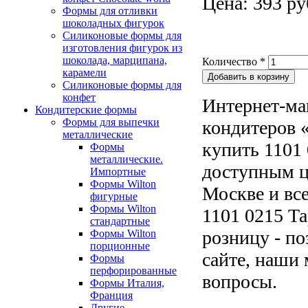
Цена: 393 ру
Формы для отливки
шоколадных фигурок
Силиконовые формы для
изготовления фигурок из
шоколада, марципана,
Количество
*
карамели
Силиконовые формы для
конфет
Интернет-ма
Кондитерские формы
Формы для выпечки
кондитеров «
металлические
купить 1101 
Формы
металлические.
доступным ц
Импортные
Формы Wilton
Москве и все
фигурные
Формы Wilton
1101 0215 Та
стандартные
розницу - по
Формы Wilton
порционные
сайте, наши 
Формы
перфорированные
вопросы.
Формы Италия,
Франция
Другие