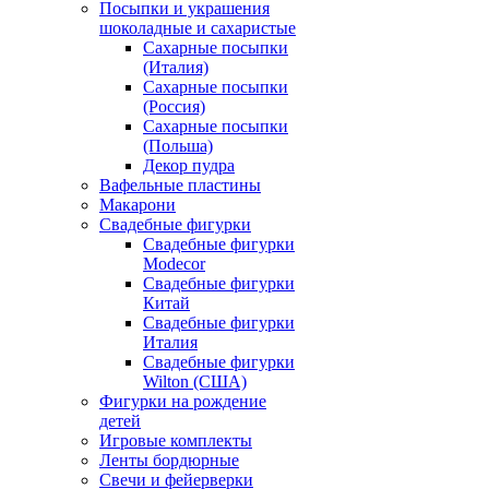
Посыпки и украшения
шоколадные и сахаристые
Сахарные посыпки
(Италия)
Сахарные посыпки
(Россия)
Сахарные посыпки
(Польша)
Декор пудра
Вафельные пластины
Макарони
Свадебные фигурки
Свадебные фигурки
Modecor
Свадебные фигурки
Китай
Свадебные фигурки
Италия
Свадебные фигурки
Wilton (США)
Фигурки на рождение
детей
Игровые комплекты
Ленты бордюрные
Свечи и фейерверки