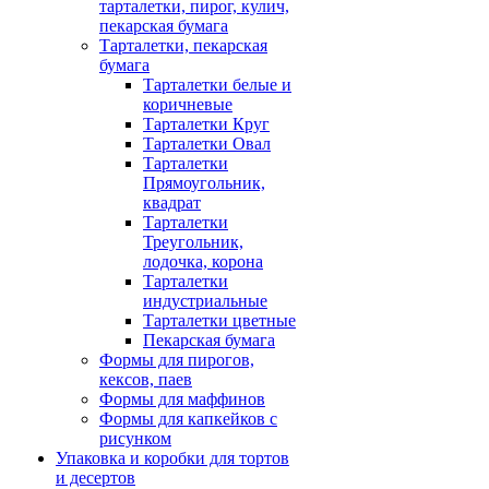
тарталетки, пирог, кулич,
пекарская бумага
Тарталетки, пекарская
бумага
Тарталетки белые и
коричневые
Тарталетки Круг
Тарталетки Овал
Тарталетки
Прямоугольник,
квадрат
Тарталетки
Треугольник,
лодочка, корона
Тарталетки
индустриальные
Тарталетки цветные
Пекарская бумага
Формы для пирогов,
кексов, паев
Формы для маффинов
Формы для капкейков с
рисунком
Упаковка и коробки для тортов
и десертов