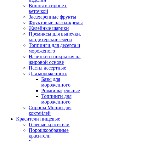
Вишня в сиропе с
веточкой
Засахаренные фрукты
Фруктовые пасты-кремы
Желейные шарики
Премиксы для выпечки,
кондитерские смеси
Топпинги для десерта и
мороженого
Начинки и покрытия на
жировой основе
Пасты десертные
Для мороженного
Базы для
мороженного
Рожки вафельные
Топпинги для
мороженного
Сиропы Монин для
коктейлей
Красители пищевые
Гелевые красители
Порошкообразные
красители