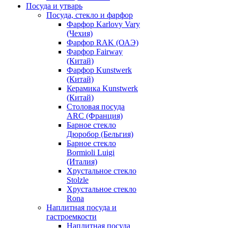
Посуда и утварь
Посуда, стекло и фарфор
Фарфор Karlovy Vary
(Чехия)
Фарфор RAK (ОАЭ)
Фарфор Fairway
(Китай)
Фарфор Kunstwerk
(Китай)
Керамика Kunstwerk
(Китай)
Столовая посуда
ARC (Франция)
Барное стекло
Дюробор (Бельгия)
Барное стекло
Bormioli Luigi
(Италия)
Хрустальное стекло
Stolzle
Хрустальное стекло
Rona
Наплитная посуда и
гастроемкости
Наплитная посуда