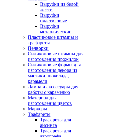
Вырубки из белой
жести
Вырубки
пластиковые
Вырубки
металлические
Пластиковые штампы и
трафареты
Печворки
Силиконовые штампы для
изготовления прожилок
Силиконовые формы для
изготовления декора из
мастики, шоколада,
карамели
Лампа и аксессуары для
работы с карамелью
Материал для
изготовления цветов
Маркеры
Трафареты
Трафареты для
айсинга
Трафареты для
аэрографа