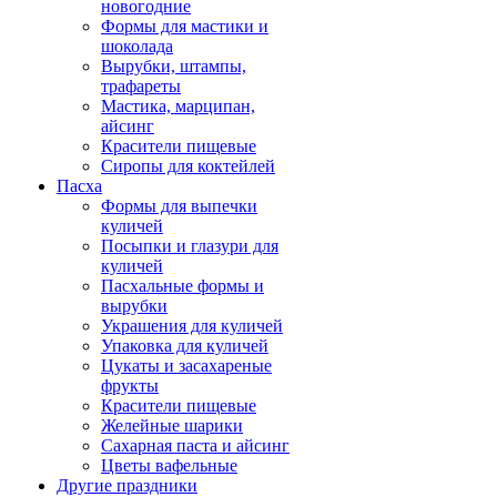
новогодние
Формы для мастики и
шоколада
Вырубки, штампы,
трафареты
Мастика, марципан,
айсинг
Красители пищевые
Сиропы для коктейлей
Пасха
Формы для выпечки
куличей
Посыпки и глазури для
куличей
Пасхальные формы и
вырубки
Украшения для куличей
Упаковка для куличей
Цукаты и засахареные
фрукты
Красители пищевые
Желейные шарики
Сахарная паста и айсинг
Цветы вафельные
Другие праздники