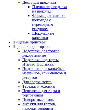
Декор для шоколада
Пленка переводилка
на шоколад
Формы для заливки
шоколада с
переводным
рисунком
Шоколадные
картинки
Пищевые принтеры
Подставки для тортов
Подставки для тортов
декоративные
Подставки под торты
Италия. Под заказ.
Подставки для капкейков,
маффинов, кейк-попсов и
десертов
Для сборки торта
Тарелки и колонны
Переноска для торта и
тортовницы
Поворотные столы
Муляжи для тортов,
палочки, колонны