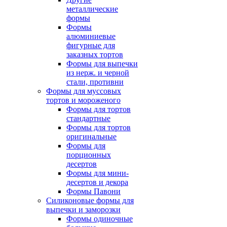
металлические
формы
Формы
алюминиевые
фигурные для
заказных тортов
Формы для выпечки
из нерж. и черной
стали, противни
Формы для муссовых
тортов и мороженого
Формы для тортов
стандартные
Формы для тортов
оригинальные
Формы для
порционных
десертов
Формы для мини-
десертов и декора
Формы Павони
Силиконовые формы для
выпечки и заморозки
Формы одиночные