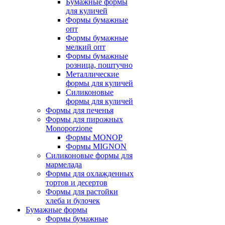
Бумажные формы
для куличей
Формы бумажные
опт
Формы бумажные
мелкий опт
Формы бумажные
розница, поштучно
Металлические
формы для куличей
Силиконовые
формы для куличей
Формы для печенья
Формы для пирожных
Monoporzione
Формы MONOP
Формы MIGNON
Силиконовые формы для
мармелада
Формы для oхлажденных
тортов и десертов
Формы для растойки
хлеба и булочек
Бумажные формы
Формы бумажные