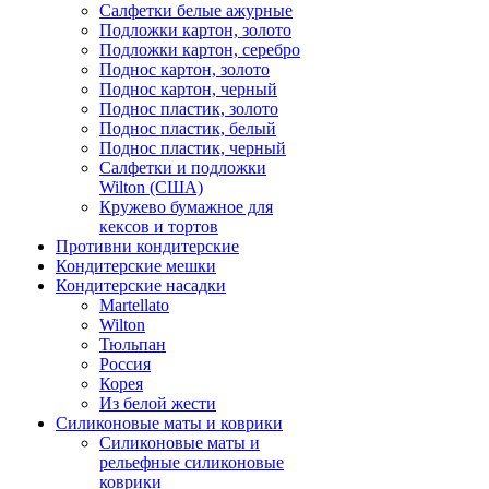
Салфетки белые ажурные
Подложки картон, золото
Подложки картон, серебро
Поднос картон, золото
Поднос картон, черный
Поднос пластик, золото
Поднос пластик, белый
Поднос пластик, черный
Салфетки и подложки
Wilton (США)
Кружево бумажное для
кексов и тортов
Противни кондитерские
Кондитерские мешки
Кондитерские насадки
Martellato
Wilton
Тюльпан
Россия
Корея
Из белой жести
Силиконовые маты и коврики
Силиконовые маты и
рельефные силиконовые
коврики