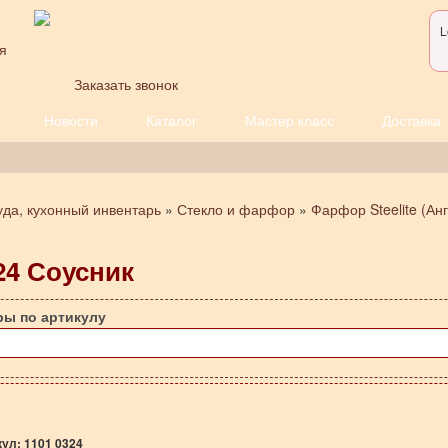
L
я
Заказать звонок
Новости
Каталог
Мастер класс
Доставка
уда, кухонный инвентарь
»
Стекло и фарфор
»
Фарфор Steelite (Ан
24 Соусник
ры по артикулу
кул:
1101 0324