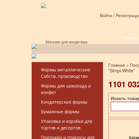
Перейти к основному содержанию
Войти
/
Регистраци
Главная
Форма поиска
Магазин для кондитера
Главная
»
Пос
Вы здесь
Формы металлические
"Simpl-White"
Собств. производство
1101 03
Формы для шоколада и
конфет
Искать това
Кондитерские формы
Бумажные формы
Упаковка и коробки для
тортов и десертов
Подложки и подносы для
Арти