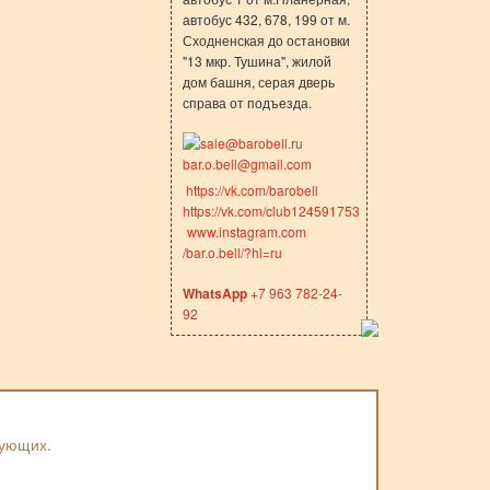
автобус 432, 678, 199 от м.
Сходненская до остановки
"13 мкр. Тушина", жилой
дом башня, серая дверь
справа от подъезда.
sale@barobell.ru
bar.o.bell@gmail.com
https://vk.com/barobell
https://vk.com/club124591753
www.instagram.com
/bar.o.bell/?hl=ru
WhatsApp
+7 963 782-24-
92
вующих.