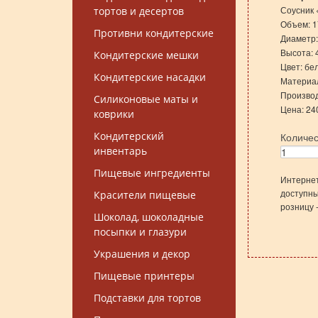
Соусник 
тортов и десертов
Объем: 1
Противни кондитерские
Диаметр:
Высота: 4
Кондитерские мешки
Цвет: бе
Кондитерские насадки
Материа
Производ
Силиконовые маты и
Цена: 24
коврики
Кондитерский
Количе
инвентарь
Пищевые ингредиенты
Интернет
доступны
Красители пищевые
розницу 
Шоколад, шоколадные
посыпки и глазури
Украшения и декор
Пищевые принтеры
Подставки для тортов