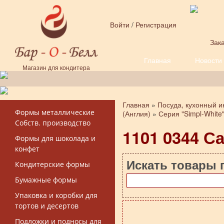
Перейти к основному содержанию
Войти
/
Регистрация
Зака
Главная
Новости
Форма поиска
Магазин для кондитера
Главная
»
Посуда, кухонный и
Вы здесь
Формы металлические
(Англия)
»
Серия "Simpl-White
Собств. производство
1101 0344 С
Формы для шоколада и
конфет
Искать товары 
Кондитерские формы
Бумажные формы
Упаковка и коробки для
тортов и десертов
Подложки и подносы для