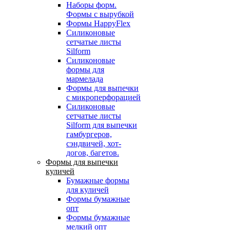
Наборы форм.
Формы с вырубкой
Формы HappyFlex
Силиконовые
сетчатые листы
Silform
Силиконовые
формы для
мармелада
Формы для выпечки
с микроперфорацией
Силиконовые
сетчатые листы
Silform для выпечки
гамбургеров,
сэндвичей, хот-
догов, багетов.
Формы для выпечки
куличей
Бумажные формы
для куличей
Формы бумажные
опт
Формы бумажные
мелкий опт