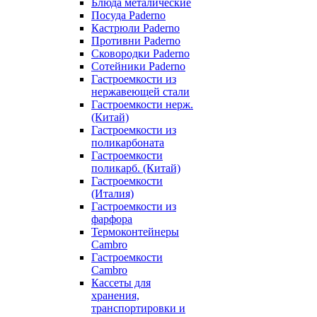
Блюда металические
Посуда Paderno
Кастрюли Paderno
Противни Paderno
Сковородки Paderno
Сотейники Paderno
Гастроемкости из
нержавеющей стали
Гастроемкости нерж.
(Китай)
Гастроемкости из
поликарбоната
Гастроемкости
поликарб. (Китай)
Гастроемкости
(Италия)
Гастроемкости из
фарфора
Термоконтейнеры
Cambro
Гастроемкости
Cambro
Кассеты для
хранения,
транспортировки и