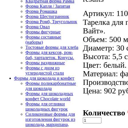
Квадратная форма Рамка
Форма Капля / Запятая
Артикул:
110
Форма Ромашка
Форма Шестигранник
Тарелка для
Форма Ромб, Треугольник
Форма Овал
Вайт».
Формы фигурные
Формы составные
Объем: 500 м
(наборы)
Диаметр: 30 
Тостовые формы для хлеба
Формы для кексов, ром-
Высота: 5,5 с
баб, тарталеток. Конусы.
Формы раздвижные
Цвет: белый.
Формы с дном из
Материал: ф
углеродистой стали
Формы для шоколада и конфет
Производств
Формы поликарбонатные
для шоколада
Цена: 902 ру
Формы для шоколадных
конфет Сhocolate world
Формы для отливки
шоколадных фигурок
Количество
Силиконовые формы для
изготовления фигурок из
шоколада, марципана,