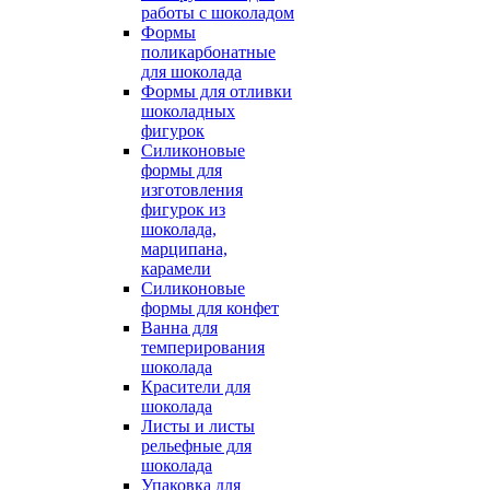
работы с шоколадом
Формы
поликарбонатные
для шоколада
Формы для отливки
шоколадных
фигурок
Силиконовые
формы для
изготовления
фигурок из
шоколада,
марципана,
карамели
Силиконовые
формы для конфет
Ванна для
темперирования
шоколада
Красители для
шоколада
Листы и листы
рельефные для
шоколада
Упаковка для