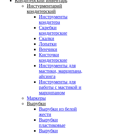
Кондитерский инвентарь
Инстурментарий
кондитерский
Инструменты
кондитера
Скребки
кондитерские
Скалки
Лопатки
Венчики
Кисточки
кондитерские
Инструменты для
мастики, марципана,
айсинга
Инструменты для
работы с мастикой и
марципаном
Маркеры
Вырубки
Вырубки из белой
жести
Вырубки
пластиковые
Вырубки