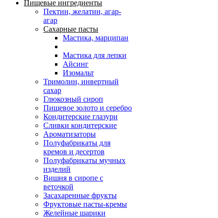
Пищевые ингредиенты
Пектин, желатин, агар-
агар
Сахарные пасты
Мастика, марципан
Мастика для лепки
Айсинг
Изомальт
Тримолин, инвертный
сахар
Глюкозный сироп
Пищевое золото и серебро
Кондитерские глазури
Сливки кондитерские
Ароматизаторы
Полуфабрикаты для
кремов и десертов
Полуфабрикаты мучных
изделий
Вишня в сиропе с
веточкой
Засахаренные фрукты
Фруктовые пасты-кремы
Желейные шарики