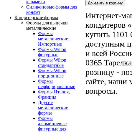
карамели
Силиконовые формы для
конфет
Интернет-маг
Кондитерские формы
кондитеров «
Формы для выпечки
металлические
купить 1101 
Формы
металлические.
доступным ц
Импортные
Формы Wilton
и всей Росси
фигурные
Формы Wilton
0365 Тарелка
стандартные
розницу - по
Формы Wilton
порционные
сайте, наши 
Формы
перфорированные
вопросы.
Формы Италия,
Франция
Другие
металлические
формы
Формы
алюминиевые
фигурные для