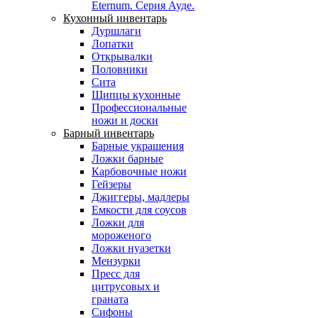
Eternum. Серия Ауде.
Кухонный инвентарь
Дуршлаги
Лопатки
Открывалки
Половники
Сита
Щипцы кухонные
Профессиональные
ножи и доски
Барный инвентарь
Барные украшения
Ложки барные
Карбовочные ножи
Гейзеры
Джиггеры, мадлеры
Емкости для соусов
Ложки для
мороженого
Ложки нуазетки
Мензурки
Пресс для
цитрусовых и
граната
Сифоны