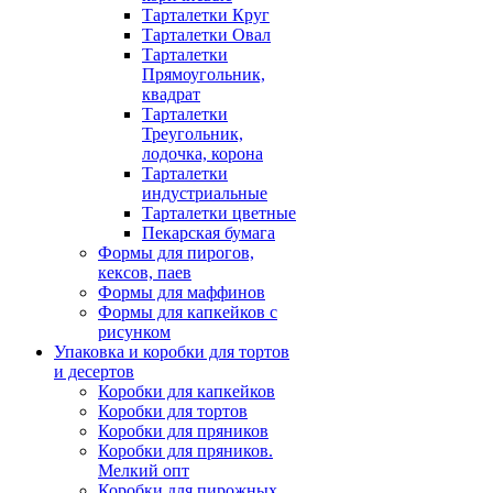
Тарталетки Круг
Тарталетки Овал
Тарталетки
Прямоугольник,
квадрат
Тарталетки
Треугольник,
лодочка, корона
Тарталетки
индустриальные
Тарталетки цветные
Пекарская бумага
Формы для пирогов,
кексов, паев
Формы для маффинов
Формы для капкейков с
рисунком
Упаковка и коробки для тортов
и десертов
Коробки для капкейков
Коробки для тортов
Коробки для пряников
Коробки для пряников.
Мелкий опт
Коробки для пирожных