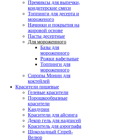
Премиксы для выпечки,
кондитерские смеси
Топпинги для десерта и
мороженого
Начинки и покрытия на
жировой основе
Пасты десертные
Для мороженного
Базы для
мороженного
Рожки вафельные
Топпинги для
мороженного
Сиропы Монин для
коктейлей
Красители пищевые
Гелевые красители
Порошкообразные
красители
Кандурин
Красители для айсинга
Декор гель для надписей
Краситель для аэрографа
Шоколадный Спрей-
Велюр