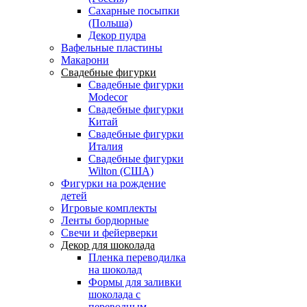
Сахарные посыпки
(Польша)
Декор пудра
Вафельные пластины
Макарони
Свадебные фигурки
Свадебные фигурки
Modecor
Свадебные фигурки
Китай
Свадебные фигурки
Италия
Свадебные фигурки
Wilton (США)
Фигурки на рождение
детей
Игровые комплекты
Ленты бордюрные
Свечи и фейерверки
Декор для шоколада
Пленка переводилка
на шоколад
Формы для заливки
шоколада с
переводным