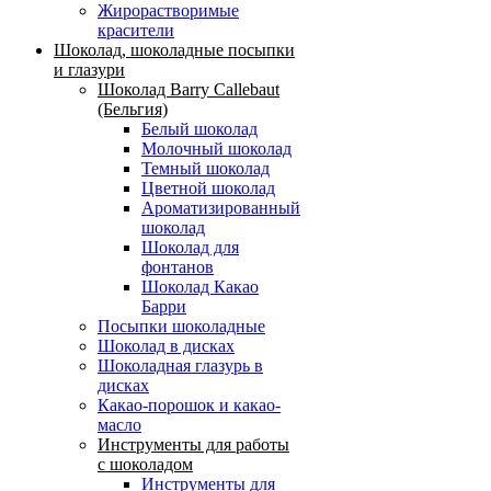
Жирорастворимые
красители
Шоколад, шоколадные посыпки
и глазури
Шоколад Barry Callebaut
(Бельгия)
Белый шоколад
Молочный шоколад
Темный шоколад
Цветной шоколад
Ароматизированный
шоколад
Шоколад для
фонтанов
Шоколад Какао
Барри
Посыпки шоколадные
Шоколад в дисках
Шоколадная глазурь в
дисках
Какао-порошок и какао-
масло
Инструменты для работы
с шоколадом
Инструменты для