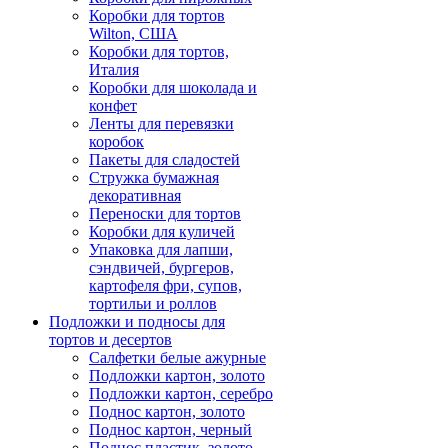
Коробки для тортов
Wilton, США
Коробки для тортов,
Италия
Коробки для шоколада и
конфет
Ленты для перевязки
коробок
Пакеты для сладостей
Стружка бумажная
декоративная
Переноски для тортов
Коробки для куличей
Упаковка для лапши,
сэндвичей, бургеров,
картофеля фри, супов,
тортильи и роллов
Подложки и подносы для
тортов и десертов
Салфетки белые ажурные
Подложки картон, золото
Подложки картон, серебро
Поднос картон, золото
Поднос картон, черный
Поднос пластик, золото