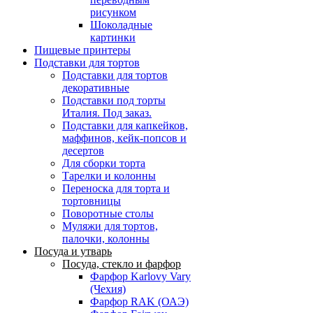
рисунком
Шоколадные
картинки
Пищевые принтеры
Подставки для тортов
Подставки для тортов
декоративные
Подставки под торты
Италия. Под заказ.
Подставки для капкейков,
маффинов, кейк-попсов и
десертов
Для сборки торта
Тарелки и колонны
Переноска для торта и
тортовницы
Поворотные столы
Муляжи для тортов,
палочки, колонны
Посуда и утварь
Посуда, стекло и фарфор
Фарфор Karlovy Vary
(Чехия)
Фарфор RAK (ОАЭ)