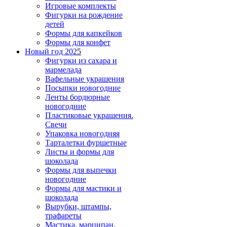
Игровые комплекты
Фигурки на рождение
детей
Формы для капкейков
Формы для конфет
Новый год 202
5
Фигурки из сахара и
мармелада
Вафельные украшения
Посыпки новогодние
Ленты бордюрные
новогодние
Пластиковые украшения.
Свечи
Упаковка новогодняя
Тарталетки фуршетные
Листы и формы для
шоколада
Формы для выпечки
новогодние
Формы для мастики и
шоколада
Вырубки, штампы,
трафареты
Мастика, марципан,