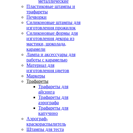
металлические
Пластиковые штампы и
трафареты
Печворки
Силиконовые штампы для
изготовления прожилок
Силиконовые формы для
изготовления декора из
мастики, шоколада,
карамели
Лампа и аксессуары для
работы с карамелью
Материал для
изготовления цветов
Маркеры
Трафареты
Трафареты для
айсинга
Трафареты для
аэрографа
Трафареты для
капучино
Аэрограф-
краскораспылитель
Штампы для теста