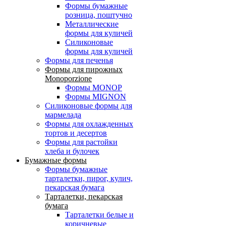
Формы бумажные
розница, поштучно
Металлические
формы для куличей
Силиконовые
формы для куличей
Формы для печенья
Формы для пирожных
Monoporzione
Формы MONOP
Формы MIGNON
Силиконовые формы для
мармелада
Формы для oхлажденных
тортов и десертов
Формы для растойки
хлеба и булочек
Бумажные формы
Формы бумажные
тарталетки, пирог, кулич,
пекарская бумага
Тарталетки, пекарская
бумага
Тарталетки белые и
коричневые