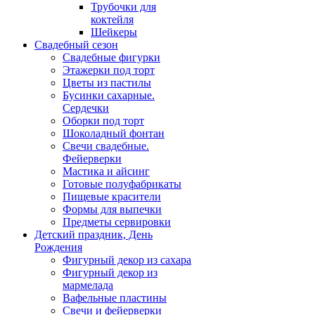
Трубочки для
коктейля
Шейкеры
Свадебный сезон
Свадебные фигурки
Этажерки под торт
Цветы из пастилы
Бусинки сахарные.
Сердечки
Оборки под торт
Шоколадный фонтан
Свечи свадебные.
Фейерверки
Мастика и айсинг
Готовые полуфабрикаты
Пищевые красители
Формы для выпечки
Предметы сервировки
Детский праздник, День
Рождения
Фигурный декор из сахара
Фигурный декор из
мармелада
Вафельные пластины
Свечи и фейерверки