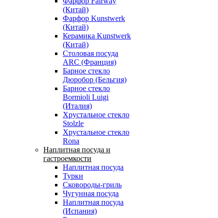
Фарфор Fairway
(Китай)
Фарфор Kunstwerk
(Китай)
Керамика Kunstwerk
(Китай)
Столовая посуда
ARC (Франция)
Барное стекло
Дюробор (Бельгия)
Барное стекло
Bormioli Luigi
(Италия)
Хрустальное стекло
Stolzle
Хрустальное стекло
Rona
Наплитная посуда и
гастроемкости
Наплитная посуда
Турки
Сковороды-гриль
Чугунная посуда
Наплитная посуда
(Испания)