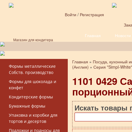
Перейти к основному содержанию
Войти
/
Регистрация
Зака
Главная
Новости
Форма поиска
Магазин для кондитера
Главная
»
Посуда, кухонный и
Вы здесь
Формы металлические
(Англия)
»
Серия "Simpl-White
Собств. производство
1101 0429 С
Формы для шоколада и
порционны
конфет
Кондитерские формы
Искать товары 
Бумажные формы
Упаковка и коробки для
тортов и десертов
Подложки и подносы для