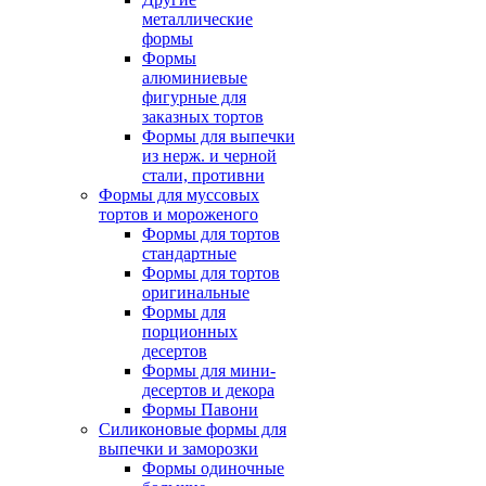
металлические
формы
Формы
алюминиевые
фигурные для
заказных тортов
Формы для выпечки
из нерж. и черной
стали, противни
Формы для муссовых
тортов и мороженого
Формы для тортов
стандартные
Формы для тортов
оригинальные
Формы для
порционных
десертов
Формы для мини-
десертов и декора
Формы Павони
Силиконовые формы для
выпечки и заморозки
Формы одиночные