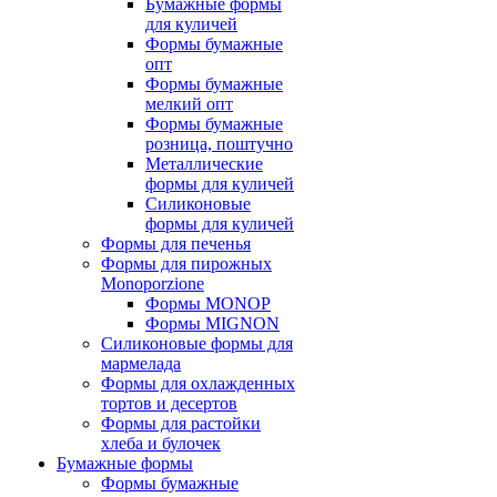
Бумажные формы
для куличей
Формы бумажные
опт
Формы бумажные
мелкий опт
Формы бумажные
розница, поштучно
Металлические
формы для куличей
Силиконовые
формы для куличей
Формы для печенья
Формы для пирожных
Monoporzione
Формы MONOP
Формы MIGNON
Силиконовые формы для
мармелада
Формы для oхлажденных
тортов и десертов
Формы для растойки
хлеба и булочек
Бумажные формы
Формы бумажные