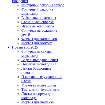
Рождения
Фигурный декор из сахара
Фигурный декор из
мармелада
Вафельные пластины
Свечи и фейерверки
Игровые комплекты
Фигурки на рождение
детей
Формы для капкейков
Формы для конфет
Новый год 202
5
Фигурки из сахара и
мармелада
Вафельные украшения
Посыпки новогодние
Ленты бордюрные
новогодние
Пластиковые украшения.
Свечи
Упаковка новогодняя
Тарталетки фуршетные
Листы и формы для
шоколада
Формы для выпечки