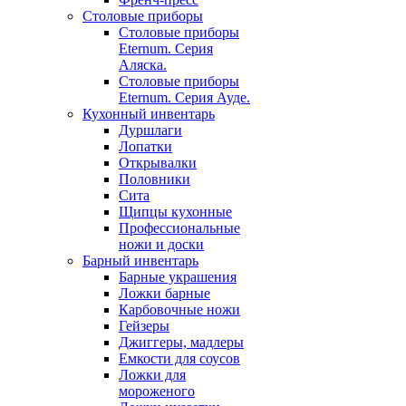
Столовые приборы
Столовые приборы
Eternum. Серия
Аляска.
Столовые приборы
Eternum. Серия Ауде.
Кухонный инвентарь
Дуршлаги
Лопатки
Открывалки
Половники
Сита
Щипцы кухонные
Профессиональные
ножи и доски
Барный инвентарь
Барные украшения
Ложки барные
Карбовочные ножи
Гейзеры
Джиггеры, мадлеры
Емкости для соусов
Ложки для
мороженого