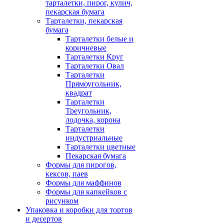
тарталетки, пирог, кулич,
пекарская бумага
Тарталетки, пекарская
бумага
Тарталетки белые и
коричневые
Тарталетки Круг
Тарталетки Овал
Тарталетки
Прямоугольник,
квадрат
Тарталетки
Треугольник,
лодочка, корона
Тарталетки
индустриальные
Тарталетки цветные
Пекарская бумага
Формы для пирогов,
кексов, паев
Формы для маффинов
Формы для капкейков с
рисунком
Упаковка и коробки для тортов
и десертов