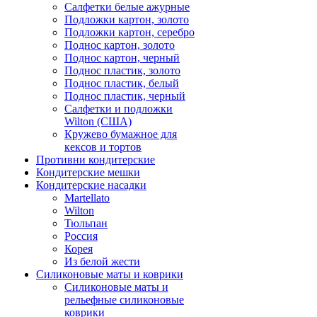
Салфетки белые ажурные
Подложки картон, золото
Подложки картон, серебро
Поднос картон, золото
Поднос картон, черный
Поднос пластик, золото
Поднос пластик, белый
Поднос пластик, черный
Салфетки и подложки
Wilton (США)
Кружево бумажное для
кексов и тортов
Противни кондитерские
Кондитерские мешки
Кондитерские насадки
Martellato
Wilton
Тюльпан
Россия
Корея
Из белой жести
Силиконовые маты и коврики
Силиконовые маты и
рельефные силиконовые
коврики