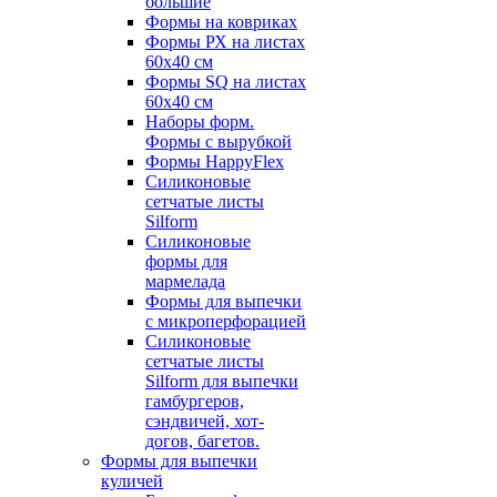
большие
Формы на ковриках
Формы РХ на листах
60х40 см
Формы SQ на листах
60х40 см
Наборы форм.
Формы с вырубкой
Формы HappyFlex
Силиконовые
сетчатые листы
Silform
Силиконовые
формы для
мармелада
Формы для выпечки
с микроперфорацией
Силиконовые
сетчатые листы
Silform для выпечки
гамбургеров,
сэндвичей, хот-
догов, багетов.
Формы для выпечки
куличей