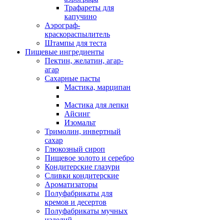
Трафареты для
капучино
Аэрограф-
краскораспылитель
Штампы для теста
Пищевые ингредиенты
Пектин, желатин, агар-
агар
Сахарные пасты
Мастика, марципан
Мастика для лепки
Айсинг
Изомальт
Тримолин, инвертный
сахар
Глюкозный сироп
Пищевое золото и серебро
Кондитерские глазури
Сливки кондитерские
Ароматизаторы
Полуфабрикаты для
кремов и десертов
Полуфабрикаты мучных
изделий