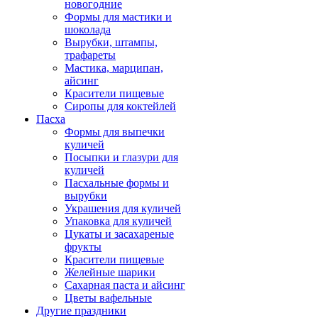
новогодние
Формы для мастики и
шоколада
Вырубки, штампы,
трафареты
Мастика, марципан,
айсинг
Красители пищевые
Сиропы для коктейлей
Пасха
Формы для выпечки
куличей
Посыпки и глазури для
куличей
Пасхальные формы и
вырубки
Украшения для куличей
Упаковка для куличей
Цукаты и засахареные
фрукты
Красители пищевые
Желейные шарики
Сахарная паста и айсинг
Цветы вафельные
Другие праздники