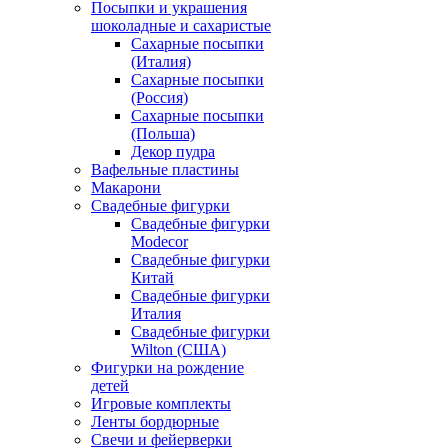
Посыпки и украшения
шоколадные и сахаристые
Сахарные посыпки
(Италия)
Сахарные посыпки
(Россия)
Сахарные посыпки
(Польша)
Декор пудра
Вафельные пластины
Макарони
Свадебные фигурки
Свадебные фигурки
Modecor
Свадебные фигурки
Китай
Свадебные фигурки
Италия
Свадебные фигурки
Wilton (США)
Фигурки на рождение
детей
Игровые комплекты
Ленты бордюрные
Свечи и фейерверки