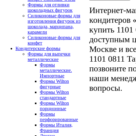
Формы для отливки
Интернет-ма
шоколадных фигурок
Силиконовые формы для
кондитеров «
изготовления фигурок из
шоколада, марципана,
купить 1101 
карамели
доступным ц
Силиконовые формы для
конфет
Москве и все
Кондитерские формы
Формы для выпечки
1101 0811 Та
металлические
Формы
позвоните по
металлические.
Импортные
наши менедж
Формы Wilton
вопросы.
фигурные
Формы Wilton
стандартные
Формы Wilton
порционные
Формы
перфорированные
Формы Италия,
Франция
Другие