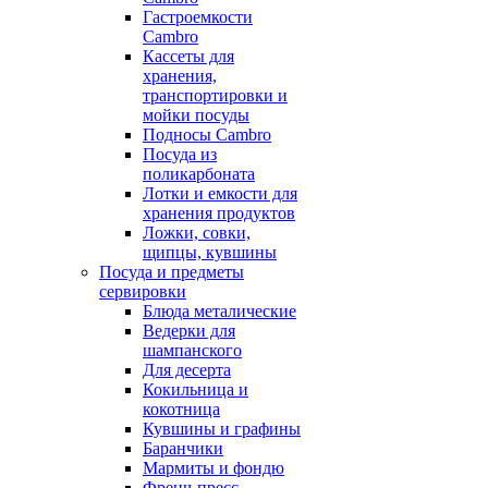
Гастроемкости
Cambro
Кассеты для
хранения,
транспортировки и
мойки посуды
Подносы Cambro
Посуда из
поликарбоната
Лотки и емкости для
хранения продуктов
Ложки, совки,
щипцы, кувшины
Посуда и предметы
сервировки
Блюда металические
Ведерки для
шампанского
Для десерта
Кокильница и
кокотница
Кувшины и графины
Баранчики
Мармиты и фондю
Френч-пресс