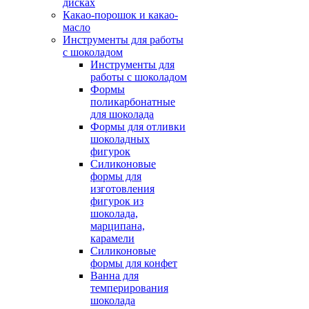
дисках
Какао-порошок и какао-
масло
Инструменты для работы
с шоколадом
Инструменты для
работы с шоколадом
Формы
поликарбонатные
для шоколада
Формы для отливки
шоколадных
фигурок
Силиконовые
формы для
изготовления
фигурок из
шоколада,
марципана,
карамели
Силиконовые
формы для конфет
Ванна для
темперирования
шоколада