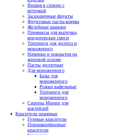
Вишня в сиропе с
веточкой
Засахаренные фрукты
Фруктовые пасты-кремы
Желейные шарики
Премиксы для выпечки,
кондитерские смеси
Топпинги для десерта и
мороженого
Начинки и покрытия на
жировой основе
Пасты десертные
Для мороженного
Базы для
мороженного
Рожки вафельные
Топпинги для
мороженного
Сиропы Монин для
коктейлей
Красители пищевые
Гелевые красители
Порошкообразные
красители