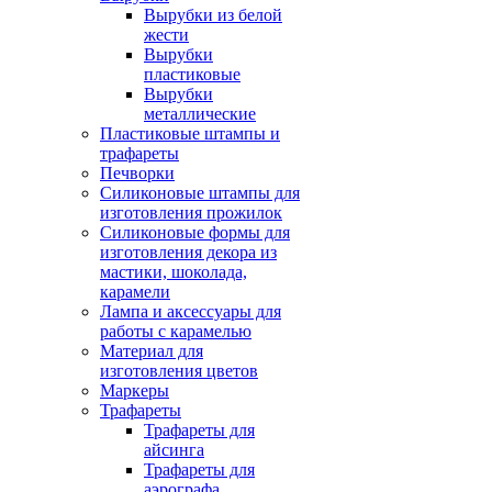
Вырубки из белой
жести
Вырубки
пластиковые
Вырубки
металлические
Пластиковые штампы и
трафареты
Печворки
Силиконовые штампы для
изготовления прожилок
Силиконовые формы для
изготовления декора из
мастики, шоколада,
карамели
Лампа и аксессуары для
работы с карамелью
Материал для
изготовления цветов
Маркеры
Трафареты
Трафареты для
айсинга
Трафареты для
аэрографа