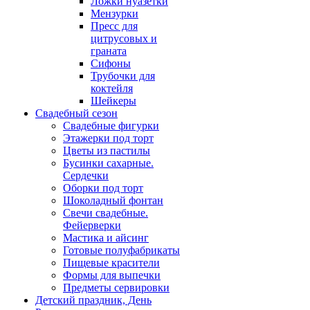
Ложки нуазетки
Мензурки
Пресс для
цитрусовых и
граната
Сифоны
Трубочки для
коктейля
Шейкеры
Свадебный сезон
Свадебные фигурки
Этажерки под торт
Цветы из пастилы
Бусинки сахарные.
Сердечки
Оборки под торт
Шоколадный фонтан
Свечи свадебные.
Фейерверки
Мастика и айсинг
Готовые полуфабрикаты
Пищевые красители
Формы для выпечки
Предметы сервировки
Детский праздник, День