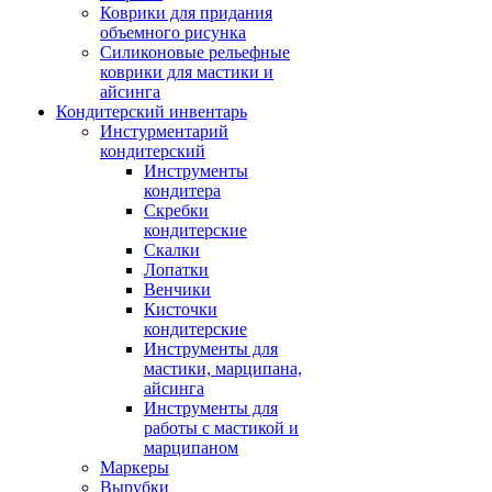
Коврики для придания
объемного рисунка
Силиконовые рельефные
коврики для мастики и
айсинга
Кондитерский инвентарь
Инстурментарий
кондитерский
Инструменты
кондитера
Скребки
кондитерские
Скалки
Лопатки
Венчики
Кисточки
кондитерские
Инструменты для
мастики, марципана,
айсинга
Инструменты для
работы с мастикой и
марципаном
Маркеры
Вырубки