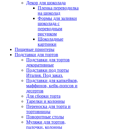
Декор для шоколада
Пленка переводилка
на шоколад
Формы для заливки
шоколада с
переводным
рисунком
Шоколадные
картинки
Пищевые принтеры
Подставки для тортов
Подставки для тортов
декоративные
Подставки под торты
Италия. Под заказ.
Подставки для капкейков,
маффинов, кейк-попсов и
десертов
Для сборки торта
Тарелки и колонны
Переноска для торта и
тортовницы
Поворотные столы
Муляжи для тортов,
палочки, колонны