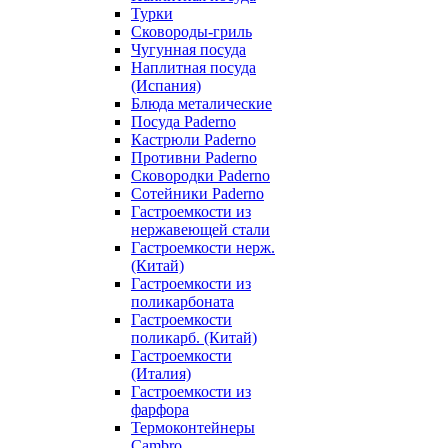
Турки
Сковороды-гриль
Чугунная посуда
Наплитная посуда
(Испания)
Блюда металические
Посуда Paderno
Кастрюли Paderno
Противни Paderno
Сковородки Paderno
Сотейники Paderno
Гастроемкости из
нержавеющей стали
Гастроемкости нерж.
(Китай)
Гастроемкости из
поликарбоната
Гастроемкости
поликарб. (Китай)
Гастроемкости
(Италия)
Гастроемкости из
фарфора
Термоконтейнеры
Cambro