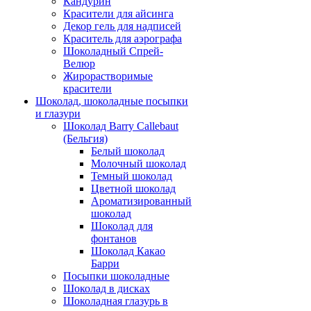
Кандурин
Красители для айсинга
Декор гель для надписей
Краситель для аэрографа
Шоколадный Спрей-
Велюр
Жирорастворимые
красители
Шоколад, шоколадные посыпки
и глазури
Шоколад Barry Callebaut
(Бельгия)
Белый шоколад
Молочный шоколад
Темный шоколад
Цветной шоколад
Ароматизированный
шоколад
Шоколад для
фонтанов
Шоколад Какао
Барри
Посыпки шоколадные
Шоколад в дисках
Шоколадная глазурь в