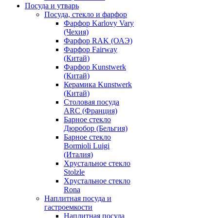
Посуда и утварь
Посуда, стекло и фарфор
Фарфор Karlovy Vary
(Чехия)
Фарфор RAK (ОАЭ)
Фарфор Fairway
(Китай)
Фарфор Kunstwerk
(Китай)
Керамика Kunstwerk
(Китай)
Столовая посуда
ARC (Франция)
Барное стекло
Дюробор (Бельгия)
Барное стекло
Bormioli Luigi
(Италия)
Хрустальное стекло
Stolzle
Хрустальное стекло
Rona
Наплитная посуда и
гастроемкости
Наплитная посуда