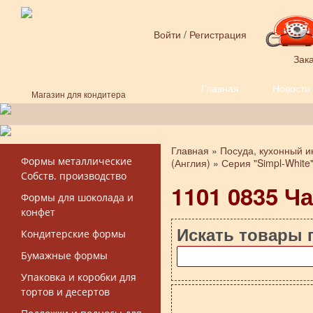
Перейти к основному содержанию
Войти
/
Регистрация
Зака
Главная
Новости
Форма поиска
Магазин для кондитера
Главная
»
Посуда, кухонный и
Вы здесь
Формы металлические
(Англия)
»
Серия "Simpl-White
Собств. производство
1101 0835 Ч
Формы для шоколада и
конфет
Искать товары 
Кондитерские формы
Бумажные формы
Упаковка и коробки для
тортов и десертов