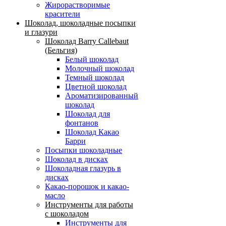
Жирорастворимые
красители
Шоколад, шоколадные посыпки
и глазури
Шоколад Barry Callebaut
(Бельгия)
Белый шоколад
Молочный шоколад
Темный шоколад
Цветной шоколад
Ароматизированный
шоколад
Шоколад для
фонтанов
Шоколад Какао
Барри
Посыпки шоколадные
Шоколад в дисках
Шоколадная глазурь в
дисках
Какао-порошок и какао-
масло
Инструменты для работы
с шоколадом
Инструменты для