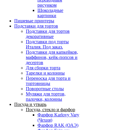
рисунком
Шоколадные
картинки
Пищевые принтеры
Подставки для тортов
Подставки для тортов
декоративные
Подставки под торты
Италия. Под заказ.
Подставки для капкейков,
маффинов, кейк-попсов и
десертов
Для сборки торта
Тарелки и колонны
Переноска для торта и
тортовницы
Поворотные столы
Муляжи для тортов,
палочки, колонны
Посуда и утварь
Посуда, стекло и фарфор
Фарфор Karlovy Vary
(Чехия)
Фарфор RAK (ОАЭ)