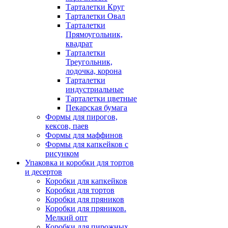
Тарталетки Круг
Тарталетки Овал
Тарталетки
Прямоугольник,
квадрат
Тарталетки
Треугольник,
лодочка, корона
Тарталетки
индустриальные
Тарталетки цветные
Пекарская бумага
Формы для пирогов,
кексов, паев
Формы для маффинов
Формы для капкейков с
рисунком
Упаковка и коробки для тортов
и десертов
Коробки для капкейков
Коробки для тортов
Коробки для пряников
Коробки для пряников.
Мелкий опт
Коробки для пирожных