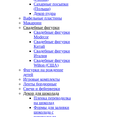
Сахарные посыпки
(Польша)
Декор пудра
Вафельные пластины
Макарони
Свадебные фигурки
Свадебные фигурки
Modecor
Свадебные фигурки
Китай
Свадебные фигурки
Италия
Свадебные фигурки
Wilton (США)
Фигурки на рождение
детей
Игровые комплекты
Ленты бордюрные
Свечи и фейерверки
Декор для шоколада
Пленка переводилка
на шоколад
Формы для заливки
шоколада с
переводным