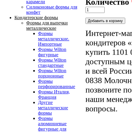
Количество
карамели
Силиконовые формы для
конфет
Кондитерские формы
Формы для выпечки
металлические
Интернет-маг
Формы
металлические.
кондитеров «
Импортные
Формы Wilton
купить 1101
фигурные
доступным ц
Формы Wilton
стандартные
и всей Росси
Формы Wilton
порционные
0838 Молочни
Формы
перфорированные
позвоните по
Формы Италия,
наши менедже
Франция
Другие
вопросы.
металлические
формы
Формы
алюминиевые
фигурные для