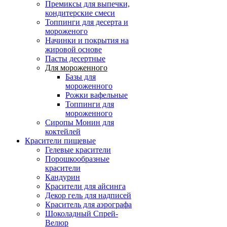
Премиксы для выпечки,
кондитерские смеси
Топпинги для десерта и
мороженого
Начинки и покрытия на
жировой основе
Пасты десертные
Для мороженного
Базы для
мороженного
Рожки вафельные
Топпинги для
мороженного
Сиропы Монин для
коктейлей
Красители пищевые
Гелевые красители
Порошкообразные
красители
Кандурин
Красители для айсинга
Декор гель для надписей
Краситель для аэрографа
Шоколадный Спрей-
Велюр