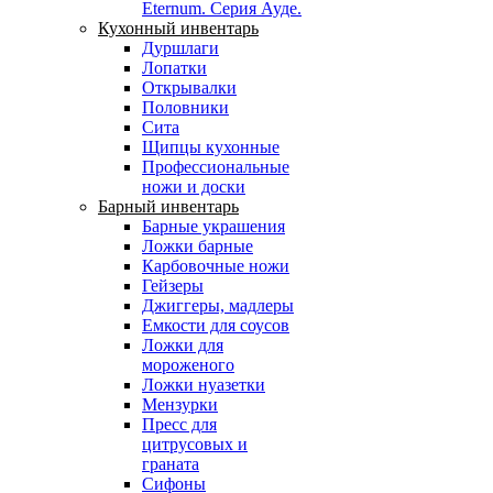
Eternum. Серия Ауде.
Кухонный инвентарь
Дуршлаги
Лопатки
Открывалки
Половники
Сита
Щипцы кухонные
Профессиональные
ножи и доски
Барный инвентарь
Барные украшения
Ложки барные
Карбовочные ножи
Гейзеры
Джиггеры, мадлеры
Емкости для соусов
Ложки для
мороженого
Ложки нуазетки
Мензурки
Пресс для
цитрусовых и
граната
Сифоны