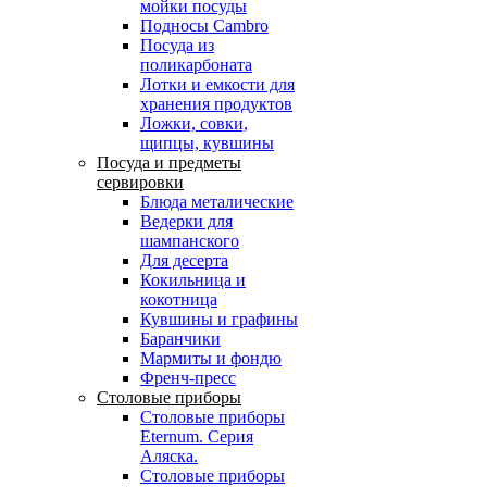
мойки посуды
Подносы Cambro
Посуда из
поликарбоната
Лотки и емкости для
хранения продуктов
Ложки, совки,
щипцы, кувшины
Посуда и предметы
сервировки
Блюда металические
Ведерки для
шампанского
Для десерта
Кокильница и
кокотница
Кувшины и графины
Баранчики
Мармиты и фондю
Френч-пресс
Столовые приборы
Столовые приборы
Eternum. Серия
Аляска.
Столовые приборы