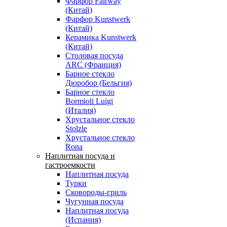
Фарфор Fairway
(Китай)
Фарфор Kunstwerk
(Китай)
Керамика Kunstwerk
(Китай)
Столовая посуда
ARC (Франция)
Барное стекло
Дюробор (Бельгия)
Барное стекло
Bormioli Luigi
(Италия)
Хрустальное стекло
Stolzle
Хрустальное стекло
Rona
Наплитная посуда и
гастроемкости
Наплитная посуда
Турки
Сковороды-гриль
Чугунная посуда
Наплитная посуда
(Испания)