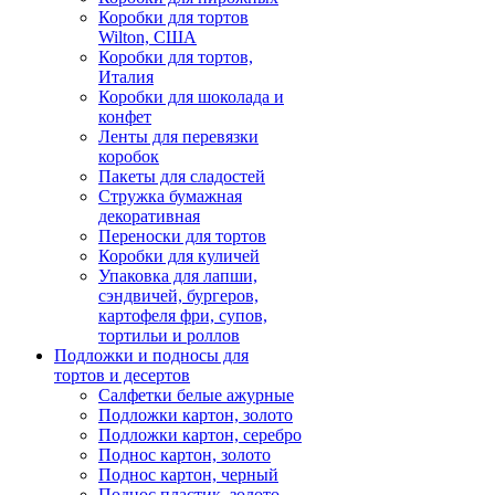
Коробки для тортов
Wilton, США
Коробки для тортов,
Италия
Коробки для шоколада и
конфет
Ленты для перевязки
коробок
Пакеты для сладостей
Стружка бумажная
декоративная
Переноски для тортов
Коробки для куличей
Упаковка для лапши,
сэндвичей, бургеров,
картофеля фри, супов,
тортильи и роллов
Подложки и подносы для
тортов и десертов
Салфетки белые ажурные
Подложки картон, золото
Подложки картон, серебро
Поднос картон, золото
Поднос картон, черный
Поднос пластик, золото