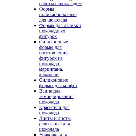
работы с шоколадом
Формы
поликарбонатные
для шоколада
Формы для отливки
шоколадных
фигурок
Силиконовые
формы для
изготовления
фигурок из
шоколада,
марципана,
карамели
Силиконовые
формы для конфет
Ванна для
темперирования
шоколада
Красители для
шоколада
Листы и листы
рельефные для
шоколада
Упаковка для