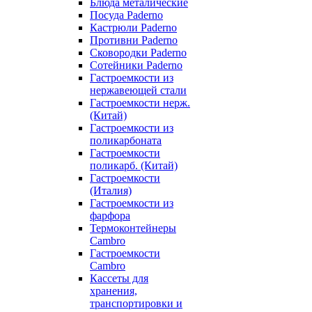
Блюда металические
Посуда Paderno
Кастрюли Paderno
Противни Paderno
Сковородки Paderno
Сотейники Paderno
Гастроемкости из
нержавеющей стали
Гастроемкости нерж.
(Китай)
Гастроемкости из
поликарбоната
Гастроемкости
поликарб. (Китай)
Гастроемкости
(Италия)
Гастроемкости из
фарфора
Термоконтейнеры
Cambro
Гастроемкости
Cambro
Кассеты для
хранения,
транспортировки и