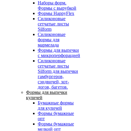
Наборы форм.
Формы с вырубкой
Формы HappyFlex
Силиконовые
сетчатые листы
Silform
Силиконовые
формы для
мармелада
Формы для выпечки
с микроперфорацией
Силиконовые
сетчатые листы
Silform для выпечки
гамбургеров,
сэндвичей, хот-
догов, багетов.
Формы для выпечки
куличей
Бумажные формы
для куличей
Формы бумажные
опт
Формы бумажные
мелкий опт