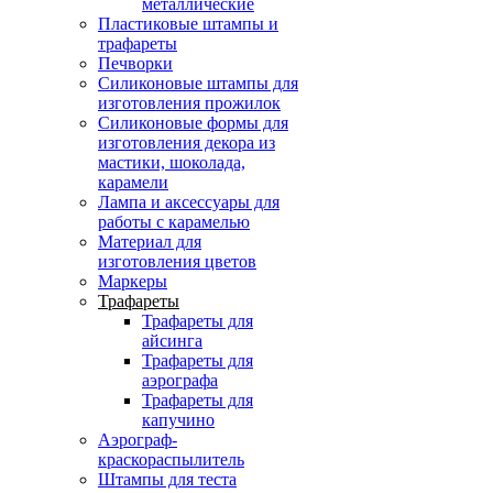
металлические
Пластиковые штампы и
трафареты
Печворки
Силиконовые штампы для
изготовления прожилок
Силиконовые формы для
изготовления декора из
мастики, шоколада,
карамели
Лампа и аксессуары для
работы с карамелью
Материал для
изготовления цветов
Маркеры
Трафареты
Трафареты для
айсинга
Трафареты для
аэрографа
Трафареты для
капучино
Аэрограф-
краскораспылитель
Штампы для теста