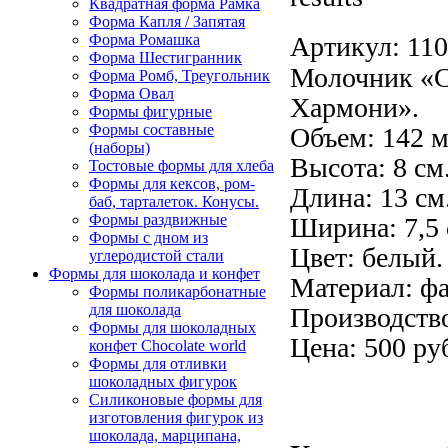
Квадратная форма Рамка
Форма Капля / Запятая
Артикул:
110
Форма Ромашка
Форма Шестигранник
Молочник «С
Форма Ромб, Треугольник
Форма Овал
Хармони».
Формы фигурные
Формы составные
Объем: 142 м
(наборы)
Высота: 8 см
Тостовые формы для хлеба
Формы для кексов, ром-
Длина: 13 см
баб, тарталеток. Конусы.
Формы раздвижные
Ширина: 7,5 
Формы с дном из
Цвет: белый.
углеродистой стали
Формы для шоколада и конфет
Материал: ф
Формы поликарбонатные
для шоколада
Производств
Формы для шоколадных
Цена: 500 ру
конфет Сhocolate world
Формы для отливки
шоколадных фигурок
Силиконовые формы для
изготовления фигурок из
шоколада, марципана,