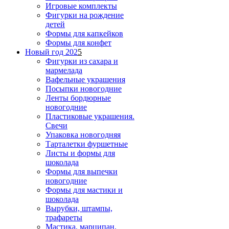
Игровые комплекты
Фигурки на рождение
детей
Формы для капкейков
Формы для конфет
Новый год 202
5
Фигурки из сахара и
мармелада
Вафельные украшения
Посыпки новогодние
Ленты бордюрные
новогодние
Пластиковые украшения.
Свечи
Упаковка новогодняя
Тарталетки фуршетные
Листы и формы для
шоколада
Формы для выпечки
новогодние
Формы для мастики и
шоколада
Вырубки, штампы,
трафареты
Мастика, марципан,