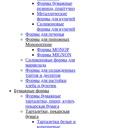
Формы бумажные
розница, поштучно
Металлические
формы для куличей
Силиконовые
формы для куличей
Формы для печенья
Формы для пирожных
Monoporzione
Формы MONOP
Формы MIGNON
Силиконовые формы для
мармелада
Формы для oхлажденных
тортов и десертов
Формы для растойки
хлеба и булочек
Бумажные формы
Формы бумажные
тарталетки, пирог, кулич,
пекарская бумага
Тарталетки, пекарская
бумага
Тарталетки белые и
коричневые