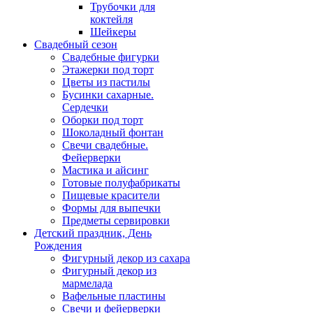
Трубочки для
коктейля
Шейкеры
Свадебный сезон
Свадебные фигурки
Этажерки под торт
Цветы из пастилы
Бусинки сахарные.
Сердечки
Оборки под торт
Шоколадный фонтан
Свечи свадебные.
Фейерверки
Мастика и айсинг
Готовые полуфабрикаты
Пищевые красители
Формы для выпечки
Предметы сервировки
Детский праздник, День
Рождения
Фигурный декор из сахара
Фигурный декор из
мармелада
Вафельные пластины
Свечи и фейерверки