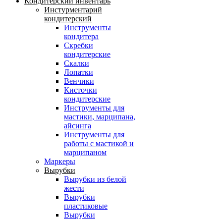
Кондитерский инвентарь
Инстурментарий
кондитерский
Инструменты
кондитера
Скребки
кондитерские
Скалки
Лопатки
Венчики
Кисточки
кондитерские
Инструменты для
мастики, марципана,
айсинга
Инструменты для
работы с мастикой и
марципаном
Маркеры
Вырубки
Вырубки из белой
жести
Вырубки
пластиковые
Вырубки