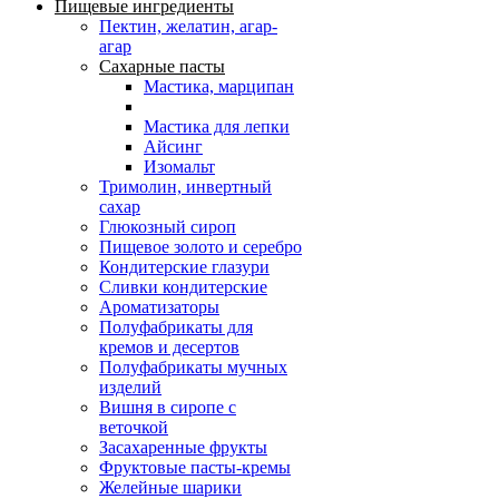
Пищевые ингредиенты
Пектин, желатин, агар-
агар
Сахарные пасты
Мастика, марципан
Мастика для лепки
Айсинг
Изомальт
Тримолин, инвертный
сахар
Глюкозный сироп
Пищевое золото и серебро
Кондитерские глазури
Сливки кондитерские
Ароматизаторы
Полуфабрикаты для
кремов и десертов
Полуфабрикаты мучных
изделий
Вишня в сиропе с
веточкой
Засахаренные фрукты
Фруктовые пасты-кремы
Желейные шарики