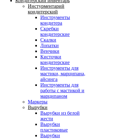
Кондитерский инвентарь
Инстурментарий
кондитерский
Инструменты
кондитера
Скребки
кондитерские
Скалки
Лопатки
Венчики
Кисточки
кондитерские
Инструменты для
мастики, марципана,
айсинга
Инструменты для
работы с мастикой и
марципаном
Маркеры
Вырубки
Вырубки из белой
жести
Вырубки
пластиковые
Вырубки