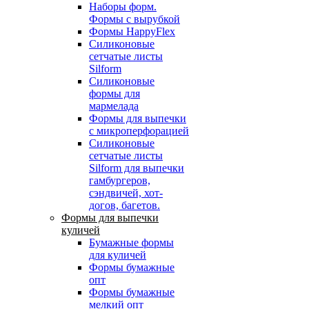
Наборы форм.
Формы с вырубкой
Формы HappyFlex
Силиконовые
сетчатые листы
Silform
Силиконовые
формы для
мармелада
Формы для выпечки
с микроперфорацией
Силиконовые
сетчатые листы
Silform для выпечки
гамбургеров,
сэндвичей, хот-
догов, багетов.
Формы для выпечки
куличей
Бумажные формы
для куличей
Формы бумажные
опт
Формы бумажные
мелкий опт