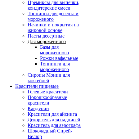
Премиксы для выпечки,
кондитерские смеси
Топпинги для десерта и
мороженого
Начинки и покрытия на
жировой основе
Пасты десертные
Для мороженного
Базы для
мороженного
Рожки вафельные
Топпинги для
мороженного
Сиропы Монин для
коктейлей
Красители пищевые
Гелевые красители
Порошкообразные
красители
Кандурин
Красители для айсинга
Декор гель для надписей
Краситель для аэрографа
Шоколадный Спрей-
Велюр