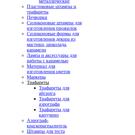
металлические
Пластиковые штампы и
трафареты
Печворки
Силиконовые штампы для
изготовления прожилок
Силиконовые формы для
изготовления декора из
мастики, шоколада,
карамели
Лампа и аксессуары для
работы с карамелью
Материал для
изготовления цветов
Маркеры
Трафареты
Трафареты для
айсинга
Трафареты для
аэрографа
Трафареты для
капучино
Аэрограф-
краскораспылитель
Штампы для теста