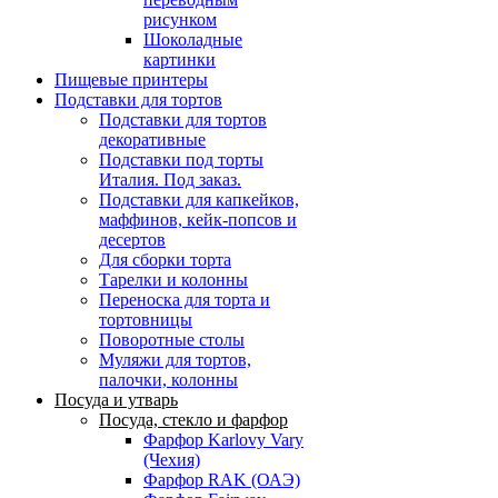
рисунком
Шоколадные
картинки
Пищевые принтеры
Подставки для тортов
Подставки для тортов
декоративные
Подставки под торты
Италия. Под заказ.
Подставки для капкейков,
маффинов, кейк-попсов и
десертов
Для сборки торта
Тарелки и колонны
Переноска для торта и
тортовницы
Поворотные столы
Муляжи для тортов,
палочки, колонны
Посуда и утварь
Посуда, стекло и фарфор
Фарфор Karlovy Vary
(Чехия)
Фарфор RAK (ОАЭ)