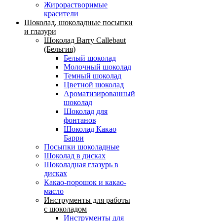
Жирорастворимые
красители
Шоколад, шоколадные посыпки
и глазури
Шоколад Barry Callebaut
(Бельгия)
Белый шоколад
Молочный шоколад
Темный шоколад
Цветной шоколад
Ароматизированный
шоколад
Шоколад для
фонтанов
Шоколад Какао
Барри
Посыпки шоколадные
Шоколад в дисках
Шоколадная глазурь в
дисках
Какао-порошок и какао-
масло
Инструменты для работы
с шоколадом
Инструменты для