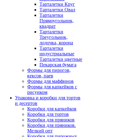
Тарталетки Круг
Тарталетки Овал
Тарталетки
Прямоугольник,
квадрат
Тарталетки
Треугольник,
лодочка, корона
Тарталетки
индустриальные
Тарталетки цветные
Пекарская бумага
Формы для пирогов,
кексов, паев
Формы для маффинов
Формы для капкейков с
рисунком
Упаковка и коробки для тортов
и десертов
Коробки для капкейков
Коробки для тортов
Коробки для пряников
Коробки для пряников.
Мелкий опт
Коробки для пирожных