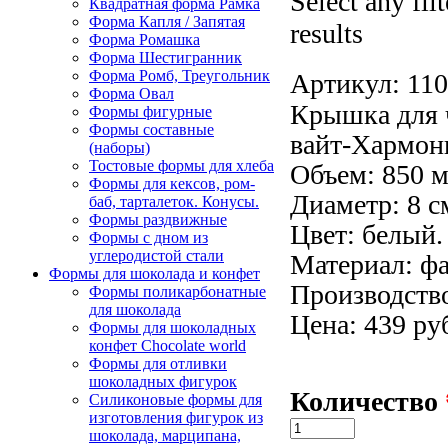
Select any fil
Квадратная форма Рамка
Форма Капля / Запятая
results
Форма Ромашка
Форма Шестигранник
Форма Ромб, Треугольник
Артикул:
110
Форма Овал
Крышка для 
Формы фигурные
Формы составные
вайт-Хармон
(наборы)
Тостовые формы для хлеба
Объем: 850 м
Формы для кексов, ром-
Диаметр: 8 с
баб, тарталеток. Конусы.
Формы раздвижные
Цвет: белый.
Формы с дном из
углеродистой стали
Материал: ф
Формы для шоколада и конфет
Производств
Формы поликарбонатные
для шоколада
Цена: 439 ру
Формы для шоколадных
конфет Сhocolate world
Формы для отливки
шоколадных фигурок
Количество
Силиконовые формы для
изготовления фигурок из
шоколада, марципана,