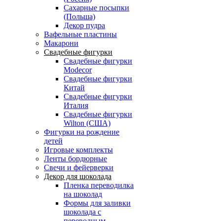
Сахарные посыпки
(Польша)
Декор пудра
Вафельные пластины
Макарони
Свадебные фигурки
Свадебные фигурки
Modecor
Свадебные фигурки
Китай
Свадебные фигурки
Италия
Свадебные фигурки
Wilton (США)
Фигурки на рождение
детей
Игровые комплекты
Ленты бордюрные
Свечи и фейерверки
Декор для шоколада
Пленка переводилка
на шоколад
Формы для заливки
шоколада с
переводным