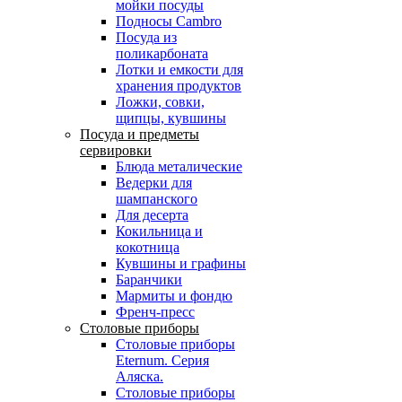
мойки посуды
Подносы Cambro
Посуда из
поликарбоната
Лотки и емкости для
хранения продуктов
Ложки, совки,
щипцы, кувшины
Посуда и предметы
сервировки
Блюда металические
Ведерки для
шампанского
Для десерта
Кокильница и
кокотница
Кувшины и графины
Баранчики
Мармиты и фондю
Френч-пресс
Столовые приборы
Столовые приборы
Eternum. Серия
Аляска.
Столовые приборы