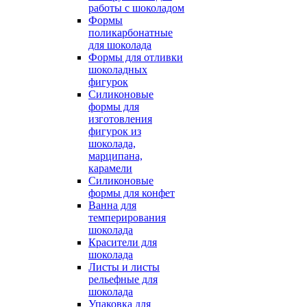
работы с шоколадом
Формы
поликарбонатные
для шоколада
Формы для отливки
шоколадных
фигурок
Силиконовые
формы для
изготовления
фигурок из
шоколада,
марципана,
карамели
Силиконовые
формы для конфет
Ванна для
темперирования
шоколада
Красители для
шоколада
Листы и листы
рельефные для
шоколада
Упаковка для