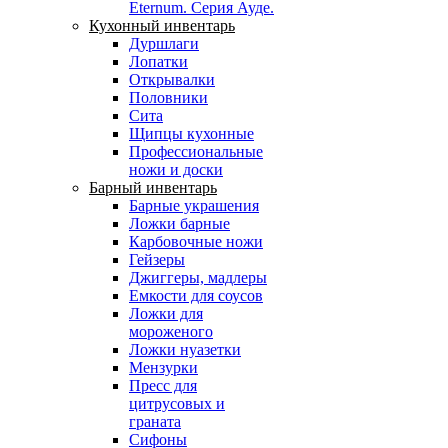
Eternum. Серия Ауде.
Кухонный инвентарь
Дуршлаги
Лопатки
Открывалки
Половники
Сита
Щипцы кухонные
Профессиональные
ножи и доски
Барный инвентарь
Барные украшения
Ложки барные
Карбовочные ножи
Гейзеры
Джиггеры, мадлеры
Емкости для соусов
Ложки для
мороженого
Ложки нуазетки
Мензурки
Пресс для
цитрусовых и
граната
Сифоны