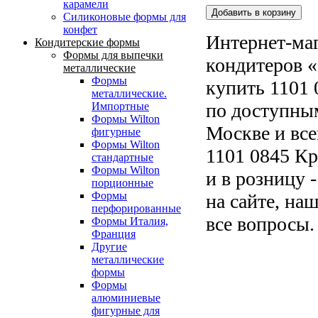
карамели
Силиконовые формы для
конфет
Интернет-маг
Кондитерские формы
Формы для выпечки
кондитеров «
металлические
Формы
купить 1101
металлические.
по доступным
Импортные
Формы Wilton
Москве и все
фигурные
Формы Wilton
1101 0845 К
стандартные
Формы Wilton
и в розницу 
порционные
Формы
на сайте, на
перфорированные
все вопросы.
Формы Италия,
Франция
Другие
металлические
формы
Формы
алюминиевые
фигурные для