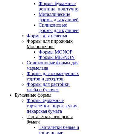
Формы бумажные
розница, поштучно
Металлические
формы для куличей
Силиконовые
формы для куличей
Формы для печенья
Формы для пирожных
Monoporzione
Формы MONOP
Формы MIGNON
Силиконовые формы для
мармелада
Формы для oхлажденных
тортов и десертов
Формы для растойки
хлеба и булочек
Бумажные формы
Формы бумажные
тарталетки, пирог, кулич,
пекарская бумага
Тарталетки, пекарская
бумага
Тарталетки белые и
коричневые