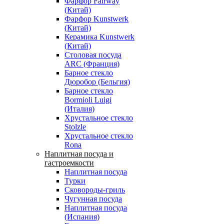
Фарфор Fairway
(Китай)
Фарфор Kunstwerk
(Китай)
Керамика Kunstwerk
(Китай)
Столовая посуда
ARC (Франция)
Барное стекло
Дюробор (Бельгия)
Барное стекло
Bormioli Luigi
(Италия)
Хрустальное стекло
Stolzle
Хрустальное стекло
Rona
Наплитная посуда и
гастроемкости
Наплитная посуда
Турки
Сковороды-гриль
Чугунная посуда
Наплитная посуда
(Испания)