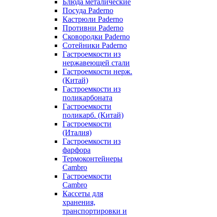
Блюда металические
Посуда Paderno
Кастрюли Paderno
Противни Paderno
Сковородки Paderno
Сотейники Paderno
Гастроемкости из
нержавеющей стали
Гастроемкости нерж.
(Китай)
Гастроемкости из
поликарбоната
Гастроемкости
поликарб. (Китай)
Гастроемкости
(Италия)
Гастроемкости из
фарфора
Термоконтейнеры
Cambro
Гастроемкости
Cambro
Кассеты для
хранения,
транспортировки и