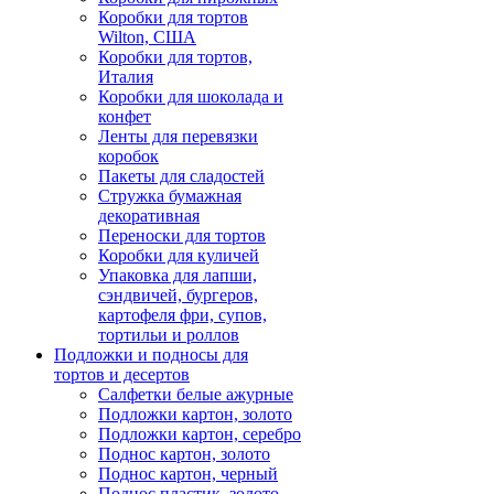
Коробки для тортов
Wilton, США
Коробки для тортов,
Италия
Коробки для шоколада и
конфет
Ленты для перевязки
коробок
Пакеты для сладостей
Стружка бумажная
декоративная
Переноски для тортов
Коробки для куличей
Упаковка для лапши,
сэндвичей, бургеров,
картофеля фри, супов,
тортильи и роллов
Подложки и подносы для
тортов и десертов
Салфетки белые ажурные
Подложки картон, золото
Подложки картон, серебро
Поднос картон, золото
Поднос картон, черный
Поднос пластик, золото