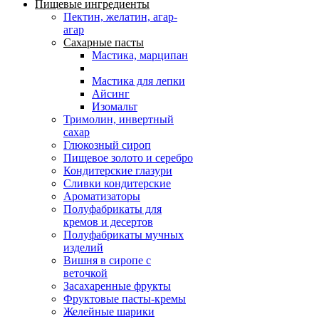
Пищевые ингредиенты
Пектин, желатин, агар-
агар
Сахарные пасты
Мастика, марципан
Мастика для лепки
Айсинг
Изомальт
Тримолин, инвертный
сахар
Глюкозный сироп
Пищевое золото и серебро
Кондитерские глазури
Сливки кондитерские
Ароматизаторы
Полуфабрикаты для
кремов и десертов
Полуфабрикаты мучных
изделий
Вишня в сиропе с
веточкой
Засахаренные фрукты
Фруктовые пасты-кремы
Желейные шарики