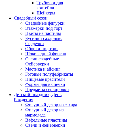
Трубочки для
коктейля
Шейкеры
Свадебный сезон
Свадебные фигурки
Этажерки под торт
Цветы из пастилы
Бусинки сахарные.
Сердечки
Оборки под торт
Шоколадный фонтан
Свечи свадебные.
Фейерверки
Мастика и айсинг
Готовые полуфабрикаты
Пищевые красители
Формы для выпечки
Предметы сервировки
Детский праздник, День
Рождения
Фигурный декор из сахара
Фигурный декор из
мармелада
Вафельные пластины
Свечи и фейерверки