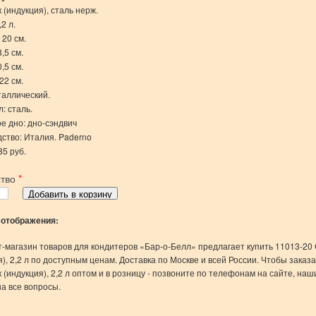
 (индукция), сталь нерж.
2 л.
 20 см.
,5 см.
,5 см.
22 см.
таллический.
: сталь.
е дно: дно-сэндвич
ство: Италия. Paderno
85 руб.
ство
*
 отображения:
-магазин товаров для кондитеров «Бар-о-Белл» предлагает купить 11013-20
я), 2,2 л по доступным ценам. Доставка по Москве и всей России. Чтобы заказ
 (индукция), 2,2 л оптом и в розницу - позвоните по телефонам на сайте, н
на все вопросы.