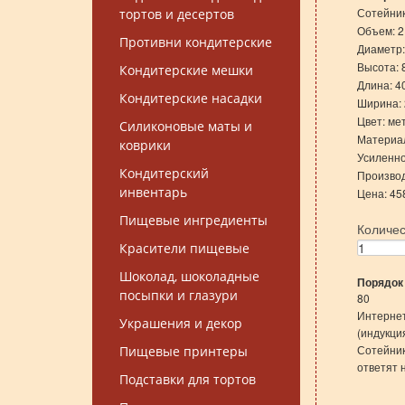
Сотейник
тортов и десертов
Объем: 2,
Противни кондитерские
Диаметр:
Высота: 8
Кондитерские мешки
Длина: 40
Кондитерские насадки
Ширина: 
Цвет: ме
Силиконовые маты и
Материал
коврики
Усиленно
Кондитерский
Производ
инвентарь
Цена: 45
Пищевые ингредиенты
Количе
Красители пищевые
Шоколад, шоколадные
Порядок
посыпки и глазури
80
Интернет
Украшения и декор
(индукци
Сотейник
Пищевые принтеры
ответят 
Подставки для тортов