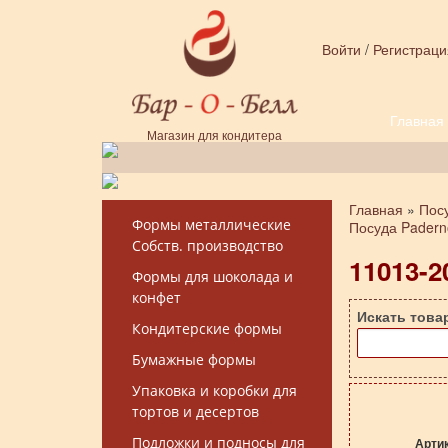
Перейти к основному содержанию
Войти
/
Регистраци
Главная
Форма поиска
Магазин для кондитера
Главная
»
Пос
Вы здесь
Формы металлические
Посуда Padern
Собств. производство
11013-2
Формы для шоколада и
конфет
Искать това
Кондитерские формы
Бумажные формы
Упаковка и коробки для
тортов и десертов
Подложки и подносы для
Арти