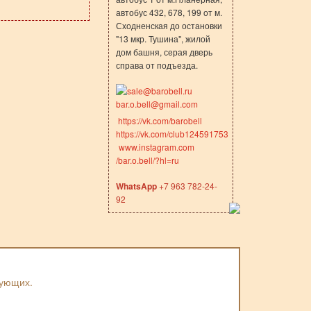
автобус 432, 678, 199 от м.
Сходненская до остановки
"13 мкр. Тушина", жилой
дом башня, серая дверь
справа от подъезда.
sale@barobell.ru
bar.o.bell@gmail.com
https://vk.com/barobell
https://vk.com/club124591753
www.instagram.com
/bar.o.bell/?hl=ru
WhatsApp
+7 963 782-24-
92
вующих.