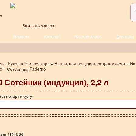
L
я
Заказать звонок
Новости
Каталог
Мастер класс
Доставка
уда. Кухонный инвентарь
»
Наплитная посуда и гастроемкости
»
На
o
»
Сотейники Paderno
0 Сотейник (индукция), 2,2 л
ры по артикулу
кул:
11013-20