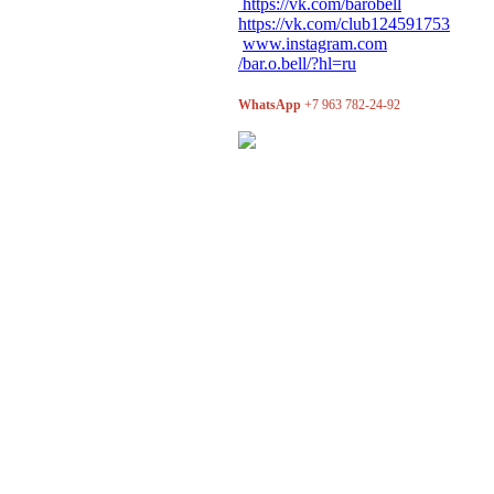
https://vk.com/barobell
https://vk.com/club124591753
www.instagram.com
/bar.o.bell/?hl=ru
WhatsApp
+7 963 782-24-92