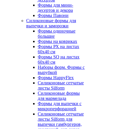
Формы для мини-
десертов и декора
Формы Павони
Силиконовые формы для
выпечки и заморозки
Формы одиночные
большие
Формы на ковриках
Формы РХ на листах
60х40 см
Формы SQ на листах
60х40 см
Наборы форм. Формы с
вырубкой
Формы HappyFlex
Силиконовые сетчатые
листы Silform
Силиконовые формы
для мармелада
Формы для выпечки с
микроперфорацией
Силиконовые сетчатые
листы Silform для
выпечки гамбургеров,