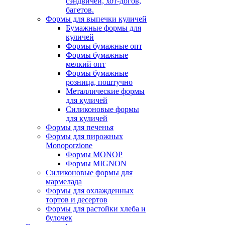
сэндвичей, хот-догов,
багетов.
Формы для выпечки куличей
Бумажные формы для
куличей
Формы бумажные опт
Формы бумажные
мелкий опт
Формы бумажные
розница, поштучно
Металлические формы
для куличей
Силиконовые формы
для куличей
Формы для печенья
Формы для пирожных
Monoporzione
Формы MONOP
Формы MIGNON
Силиконовые формы для
мармелада
Формы для oхлажденных
тортов и десертов
Формы для растойки хлеба и
булочек