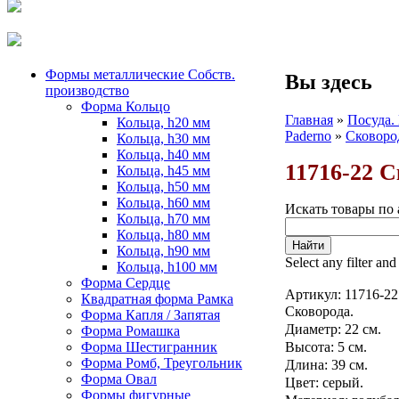
Формы металлические Собств.
Вы здесь
производство
Форма Кольцо
Главная
»
Посуда.
Кольца, h20 мм
Paderno
»
Сковоро
Кольца, h30 мм
Кольца, h40 мм
11716-22 С
Кольца, h45 мм
Кольца, h50 мм
Кольца, h60 мм
Искать товары по 
Кольца, h70 мм
Кольца, h80 мм
Кольца, h90 мм
Select any filter and
Кольца, h100 мм
Форма Сердце
Артикул:
11716-22
Квадратная форма Рамка
Сковорода.
Форма Капля / Запятая
Диаметр: 22 см.
Форма Ромашка
Форма Шестигранник
Высота: 5 см.
Форма Ромб, Треугольник
Длина: 39 см.
Форма Овал
Цвет: серый.
Формы фигурные