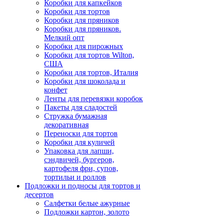
Коробки для капкейков
Коробки для тортов
Коробки для пряников
Коробки для пряников.
Мелкий опт
Коробки для пирожных
Коробки для тортов Wilton,
США
Коробки для тортов, Италия
Коробки для шоколада и
конфет
Ленты для перевязки коробок
Пакеты для сладостей
Стружка бумажная
декоративная
Переноски для тортов
Коробки для куличей
Упаковка для лапши,
сэндвичей, бургеров,
картофеля фри, супов,
тортильи и роллов
Подложки и подносы для тортов и
десертов
Салфетки белые ажурные
Подложки картон, золото