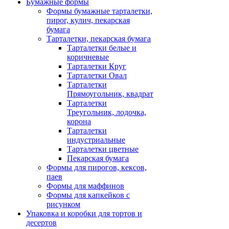
Бумажные формы
Формы бумажные тарталетки,
пирог, кулич, пекарская
бумага
Тарталетки, пекарская бумага
Тарталетки белые и
коричневые
Тарталетки Круг
Тарталетки Овал
Тарталетки
Прямоугольник, квадрат
Тарталетки
Треугольник, лодочка,
корона
Тарталетки
индустриальные
Тарталетки цветные
Пекарская бумага
Формы для пирогов, кексов,
паев
Формы для маффинов
Формы для капкейков с
рисунком
Упаковка и коробки для тортов и
десертов