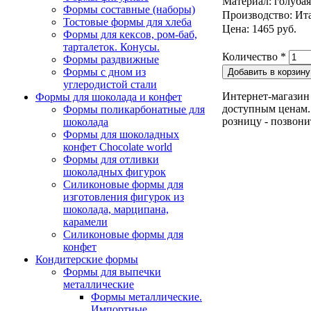
Материал: голубая
Формы составные (наборы)
Производство: Ит
Тостовые формы для хлеба
Цена: 1465 руб.
Формы для кексов, ром-баб,
тарталеток. Конусы.
Количество
*
Формы раздвижные
Формы с дном из
углеродистой стали
Интернет-магазин 
Формы для шоколада и конфет
доступным ценам. 
Формы поликарбонатные для
розницу - позвони
шоколада
Формы для шоколадных
конфет Сhocolate world
Формы для отливки
шоколадных фигурок
Силиконовые формы для
изготовления фигурок из
шоколада, марципана,
карамели
Силиконовые формы для
конфет
Кондитерские формы
Формы для выпечки
металлические
Формы металлические.
Импортные