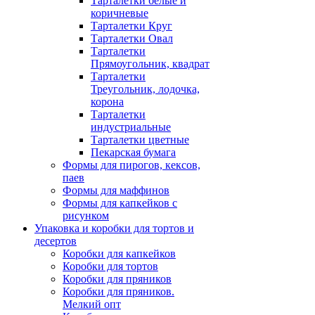
Тарталетки белые и
коричневые
Тарталетки Круг
Тарталетки Овал
Тарталетки
Прямоугольник, квадрат
Тарталетки
Треугольник, лодочка,
корона
Тарталетки
индустриальные
Тарталетки цветные
Пекарская бумага
Формы для пирогов, кексов,
паев
Формы для маффинов
Формы для капкейков с
рисунком
Упаковка и коробки для тортов и
десертов
Коробки для капкейков
Коробки для тортов
Коробки для пряников
Коробки для пряников.
Мелкий опт