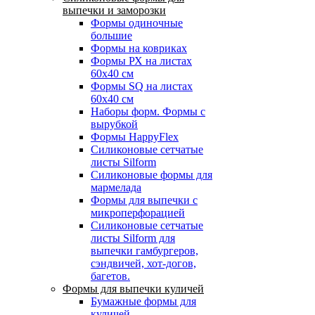
выпечки и заморозки
Формы одиночные
большие
Формы на ковриках
Формы РХ на листах
60х40 см
Формы SQ на листах
60х40 см
Наборы форм. Формы с
вырубкой
Формы HappyFlex
Силиконовые сетчатые
листы Silform
Силиконовые формы для
мармелада
Формы для выпечки с
микроперфорацией
Силиконовые сетчатые
листы Silform для
выпечки гамбургеров,
сэндвичей, хот-догов,
багетов.
Формы для выпечки куличей
Бумажные формы для
куличей