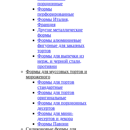
порционные
Формы
перфорированные
Формы Италия,
Франция
Другие металлические
формы
Формы алюминиевые
фигурные для заказных
тортов
Формы для выпечки из
нерж. и черной стали,
противни
Формы для муссовых тортов и
мороженого
Формы для тортов
стандартные
Формы для тортов
оригинальные
Формы для порционных
десертов
Формы для мини-
десертов и декора
Формы Павони
Силиконовые формы для