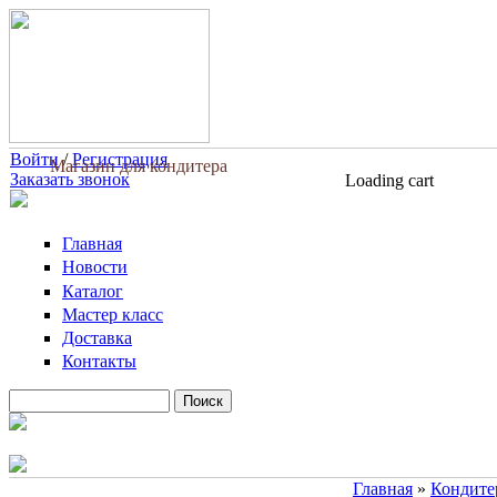
Перейти к основному содержанию
Войти
/
Регистрация
Магазин для кондитера
Заказать звонок
Loading cart
Главная
Новости
Каталог
Мастер класс
Доставка
Контакты
Поиск
Форма поиска
Главная
»
Кондите