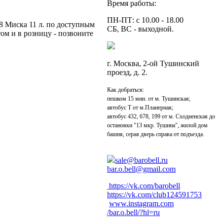
Время работы:
ПН-ПТ: с 10.00 - 18.00
8 Миска 11 л. по доступным
СБ, ВС - выходной.
том и в розницу - позвоните
г. Москва, 2-ой Тушинский
проезд, д. 2.
Как добраться:
пешком 15 мин. от м. Тушинская;
автобус Т от м.Планерная;
автобус 432, 678, 199 от м. Сходненская до
остановки "13 мкр. Тушина", жилой дом
башня, серая дверь справа от подъезда.
sale@barobell.ru
bar.o.bell@gmail.com
https://vk.com/barobell
https://vk.com/club124591753
www.instagram.com
/bar.o.bell/?hl=ru