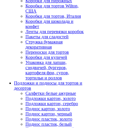
Коробки для пирожных
Коробки для тортов Wilton,
США
Коробки для тортов, Италия
Коробки для шоколада и
конфет
Ленты для перевязки коробок
Пакеты для сладостей
Стружка бумажная
декоративная
Переноски для тортов
Коробки для куличей
Упаковка для лапши,
сэндвичей, бургеров,
картофеля фри, супов,
тортильи и роллов
Подложки и подносы для тортов и
десертов
Салфетки белые ажурные
Подложки картон, золото
Подложки картон, серебро
Поднос картон, золото
Поднос картон, черный
Поднос пластик, золото
Поднос пластик, белый