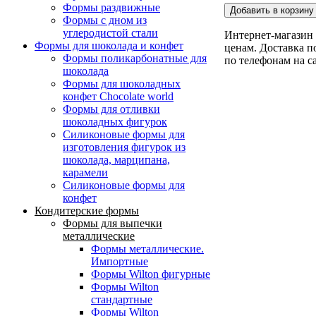
Формы раздвижные
Формы с дном из
углеродистой стали
Интернет-магазин 
Формы для шоколада и конфет
ценам. Доставка п
Формы поликарбонатные для
по телефонам на с
шоколада
Формы для шоколадных
конфет Сhocolate world
Формы для отливки
шоколадных фигурок
Силиконовые формы для
изготовления фигурок из
шоколада, марципана,
карамели
Силиконовые формы для
конфет
Кондитерские формы
Формы для выпечки
металлические
Формы металлические.
Импортные
Формы Wilton фигурные
Формы Wilton
стандартные
Формы Wilton