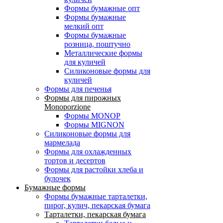
Формы бумажные опт
Формы бумажные
мелкий опт
Формы бумажные
розница, поштучно
Металлические формы
для куличей
Силиконовые формы для
куличей
Формы для печенья
Формы для пирожных
Monoporzione
Формы MONOP
Формы MIGNON
Силиконовые формы для
мармелада
Формы для oхлажденных
тортов и десертов
Формы для растойки хлеба и
булочек
Бумажные формы
Формы бумажные тарталетки,
пирог, кулич, пекарская бумага
Тарталетки, пекарская бумага