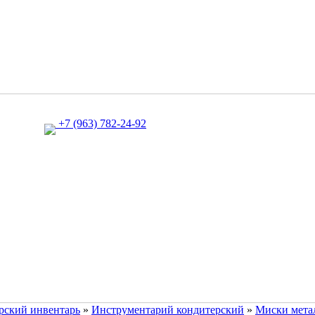
+7 (963) 782-24-92
рский инвентарь
»
Инструментарий кондитерский
»
Миски мета