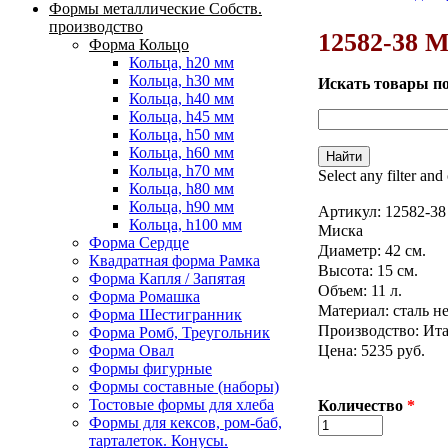
Формы металлические Собств.
Вы здесь
производство
12582-38 М
Форма Кольцо
Кольца, h20 мм
Кольца, h30 мм
Искать товары п
Кольца, h40 мм
Кольца, h45 мм
Кольца, h50 мм
Кольца, h60 мм
Кольца, h70 мм
Select any filter and
Кольца, h80 мм
Кольца, h90 мм
Артикул:
12582-38
Кольца, h100 мм
Миска
Форма Сердце
Диаметр: 42 см.
Квадратная форма Рамка
Высота: 15 см.
Форма Капля / Запятая
Объем: 11 л.
Форма Ромашка
Материал: сталь н
Форма Шестигранник
Производство: Ита
Форма Ромб, Треугольник
Цена: 5235 руб.
Форма Овал
Формы фигурные
Формы составные (наборы)
Тостовые формы для хлеба
Количество
*
Формы для кексов, ром-баб,
тарталеток. Конусы.