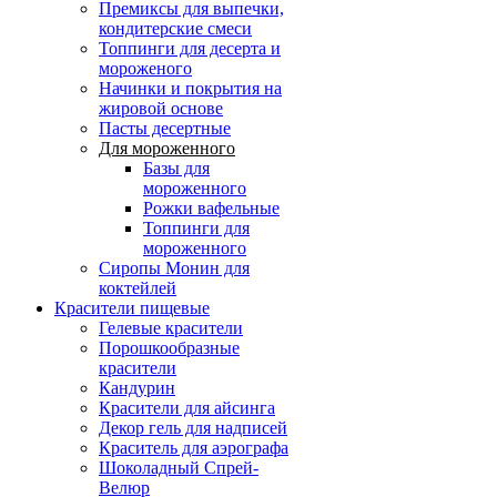
Премиксы для выпечки,
кондитерские смеси
Топпинги для десерта и
мороженого
Начинки и покрытия на
жировой основе
Пасты десертные
Для мороженного
Базы для
мороженного
Рожки вафельные
Топпинги для
мороженного
Сиропы Монин для
коктейлей
Красители пищевые
Гелевые красители
Порошкообразные
красители
Кандурин
Красители для айсинга
Декор гель для надписей
Краситель для аэрографа
Шоколадный Спрей-
Велюр