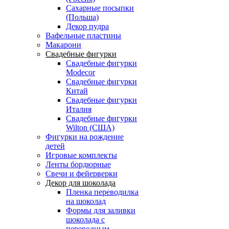
Сахарные посыпки
(Польша)
Декор пудра
Вафельные пластины
Макарони
Свадебные фигурки
Свадебные фигурки
Modecor
Свадебные фигурки
Китай
Свадебные фигурки
Италия
Свадебные фигурки
Wilton (США)
Фигурки на рождение
детей
Игровые комплекты
Ленты бордюрные
Свечи и фейерверки
Декор для шоколада
Пленка переводилка
на шоколад
Формы для заливки
шоколада с
переводным