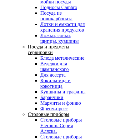
мойки посуды
Подносы Cambro
Посуда из
поликарбоната
Лотки и емкости для
хранения продуктов
Ложки, совки,
щипцы, кувшины
Посуда и предметы
сервировки
Блюда металические
Ведерки для
шампанского
Для десерта
Кокильница и
кокотница
Кувшины и графины
Баранчики
Мармиты и фондю
Френч-пресс
Столовые приборы
Столовые приборы
Eternum. Серия
Аляска.
Столовые приборы