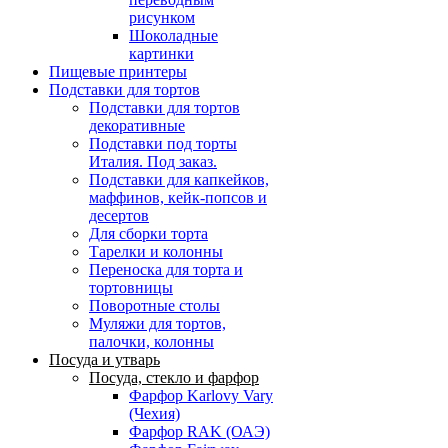
рисунком
Шоколадные
картинки
Пищевые принтеры
Подставки для тортов
Подставки для тортов
декоративные
Подставки под торты
Италия. Под заказ.
Подставки для капкейков,
маффинов, кейк-попсов и
десертов
Для сборки торта
Тарелки и колонны
Переноска для торта и
тортовницы
Поворотные столы
Муляжи для тортов,
палочки, колонны
Посуда и утварь
Посуда, стекло и фарфор
Фарфор Karlovy Vary
(Чехия)
Фарфор RAK (ОАЭ)