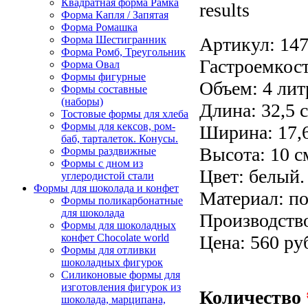
Квадратная форма Рамка
results
Форма Капля / Запятая
Форма Ромашка
Артикул:
147
Форма Шестигранник
Форма Ромб, Треугольник
Гастроемкост
Форма Овал
Формы фигурные
Объем: 4 лит
Формы составные
(наборы)
Длина: 32,5 
Тостовые формы для хлеба
Формы для кексов, ром-
Ширина: 17,6
баб, тарталеток. Конусы.
Высота: 10 с
Формы раздвижные
Формы с дном из
Цвет: белый.
углеродистой стали
Формы для шоколада и конфет
Материал: п
Формы поликарбонатные
для шоколада
Производство
Формы для шоколадных
Цена: 560 ру
конфет Сhocolate world
Формы для отливки
шоколадных фигурок
Силиконовые формы для
изготовления фигурок из
Количество
шоколада, марципана,