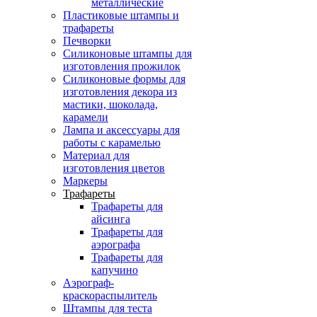
металлические
Пластиковые штампы и
трафареты
Печворки
Силиконовые штампы для
изготовления прожилок
Силиконовые формы для
изготовления декора из
мастики, шоколада,
карамели
Лампа и аксессуары для
работы с карамелью
Материал для
изготовления цветов
Маркеры
Трафареты
Трафареты для
айсинга
Трафареты для
аэрографа
Трафареты для
капучино
Аэрограф-
краскораспылитель
Штампы для теста