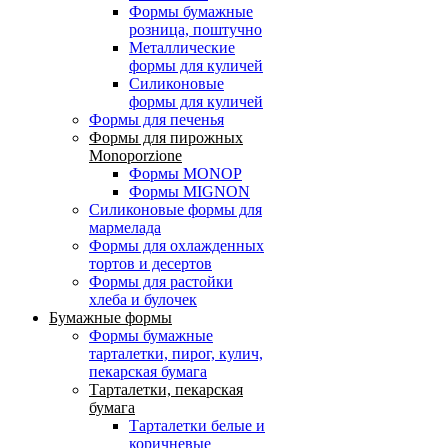
Формы бумажные
розница, поштучно
Металлические
формы для куличей
Силиконовые
формы для куличей
Формы для печенья
Формы для пирожных
Monoporzione
Формы MONOP
Формы MIGNON
Силиконовые формы для
мармелада
Формы для oхлажденных
тортов и десертов
Формы для растойки
хлеба и булочек
Бумажные формы
Формы бумажные
тарталетки, пирог, кулич,
пекарская бумага
Тарталетки, пекарская
бумага
Тарталетки белые и
коричневые