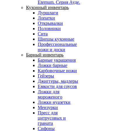
Eternum. Серия Ауде.
Кухонный инвентарь
Дуршлаги
Лопатки
Открывалки
Половники
Сита
Щипцы кухонные
Профессиональные
ножи и доски
Барный инвентарь
Барные украшения
Ложки барные
Карбовочные ножи
Гейзеры
Джиггеры, мадлеры
Емкости для соусов
Ложки для
мороженого
Ложки нуазетки
Мензурки
Пресс для
цитрусовых и
граната
Сифоны