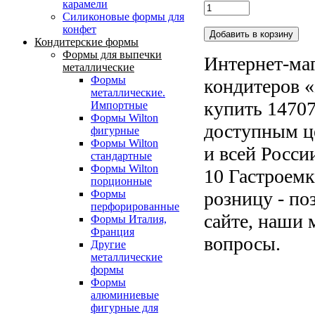
карамели
Силиконовые формы для
конфет
Кондитерские формы
Формы для выпечки
Интернет-маг
металлические
Формы
кондитеров «
металлические.
купить 14707
Импортные
Формы Wilton
доступным ц
фигурные
Формы Wilton
и всей Росси
стандартные
Формы Wilton
10 Гастроемк
порционные
розницу - по
Формы
перфорированные
сайте, наши 
Формы Италия,
Франция
вопросы.
Другие
металлические
формы
Формы
алюминиевые
фигурные для