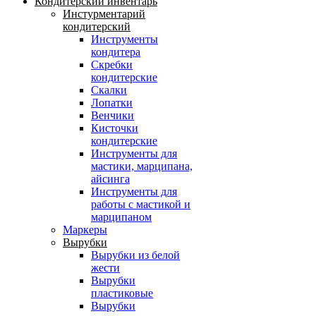
Кондитерский инвентарь
Инстурментарий
кондитерский
Инструменты
кондитера
Скребки
кондитерские
Скалки
Лопатки
Венчики
Кисточки
кондитерские
Инструменты для
мастики, марципана,
айсинга
Инструменты для
работы с мастикой и
марципаном
Маркеры
Вырубки
Вырубки из белой
жести
Вырубки
пластиковые
Вырубки