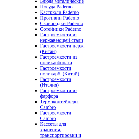
Блюда металические
Посуда Paderno
Кастрюли Paderno
Противни Paderno
Сковородки Paderno
Сотейники Paderno
Гастроемкости из
нержавеющей стали
Гастроемкости нерж.
(Китай)
Гастроемкости из
поликарбоната
Гастроемкости
поликарб. (Китай)
Гастроемкости
(Италия)
Гастроемкости из
фарфора
Термоконтейнеры
Cambro
Гастроемкости
Cambro
Кассеты для
хранения,
транспортировки и