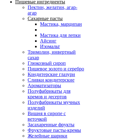
Пищевые ингредиенты
Пектин, желатин, агар-
агар
Сахарные пасты
Мастика, марципан
Мастика для лепки
Айсинг
Изомальт
Тримолин, инвертный
сахар
Глюкозный сироп
Пищевое золото и серебро
Кондитерские глазури
Сливки кондитерские
Ароматизаторы
Полуфабрикаты для
кремов и десертов
Полуфабрикаты мучных
изделий
Вишня в сиропе с
веточкой
Засахаренные фрукты
Фруктовые пасты-кремы
Желейные шарики