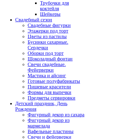
Трубочки для
коктейля
Шейкеры
Свадебный сезон
Свадебные фигурки
Этажерки под торт
Цветы из пастилы
Бусинки сахарные.
Сердечки
Оборки под торт
Шоколадный фонтан
Свечи свадебные.
Фейерверки
Мастика и айсинг
Готовые полуфабрикаты
Пищевые красители
Формы для выпечки
Предметы сервировки
Детский праздник, День
Рождения
Фигурный декор из сахара
Фигурный декор из
мармелада
Вафельные пластины
Свечи и фейерверки