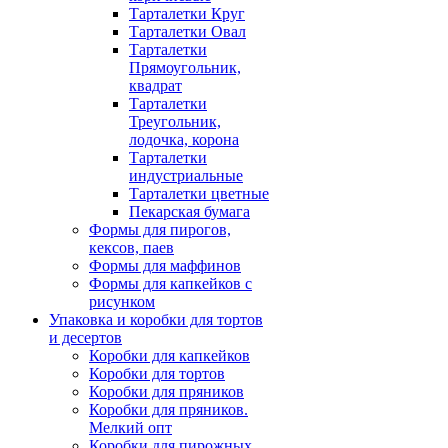
Тарталетки Круг
Тарталетки Овал
Тарталетки
Прямоугольник,
квадрат
Тарталетки
Треугольник,
лодочка, корона
Тарталетки
индустриальные
Тарталетки цветные
Пекарская бумага
Формы для пирогов,
кексов, паев
Формы для маффинов
Формы для капкейков с
рисунком
Упаковка и коробки для тортов
и десертов
Коробки для капкейков
Коробки для тортов
Коробки для пряников
Коробки для пряников.
Мелкий опт
Коробки для пирожных