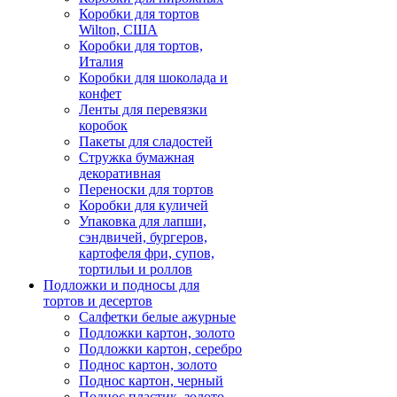
Коробки для тортов
Wilton, США
Коробки для тортов,
Италия
Коробки для шоколада и
конфет
Ленты для перевязки
коробок
Пакеты для сладостей
Стружка бумажная
декоративная
Переноски для тортов
Коробки для куличей
Упаковка для лапши,
сэндвичей, бургеров,
картофеля фри, супов,
тортильи и роллов
Подложки и подносы для
тортов и десертов
Салфетки белые ажурные
Подложки картон, золото
Подложки картон, серебро
Поднос картон, золото
Поднос картон, черный
Поднос пластик, золото