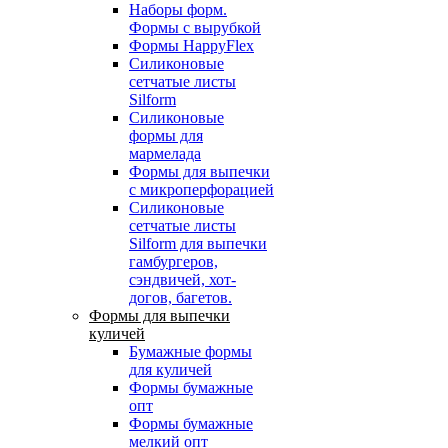
Наборы форм.
Формы с вырубкой
Формы HappyFlex
Силиконовые
сетчатые листы
Silform
Силиконовые
формы для
мармелада
Формы для выпечки
с микроперфорацией
Силиконовые
сетчатые листы
Silform для выпечки
гамбургеров,
сэндвичей, хот-
догов, багетов.
Формы для выпечки
куличей
Бумажные формы
для куличей
Формы бумажные
опт
Формы бумажные
мелкий опт