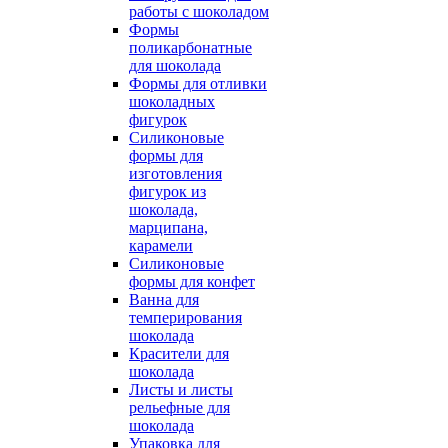
работы с шоколадом
Формы
поликарбонатные
для шоколада
Формы для отливки
шоколадных
фигурок
Силиконовые
формы для
изготовления
фигурок из
шоколада,
марципана,
карамели
Силиконовые
формы для конфет
Ванна для
темперирования
шоколада
Красители для
шоколада
Листы и листы
рельефные для
шоколада
Упаковка для