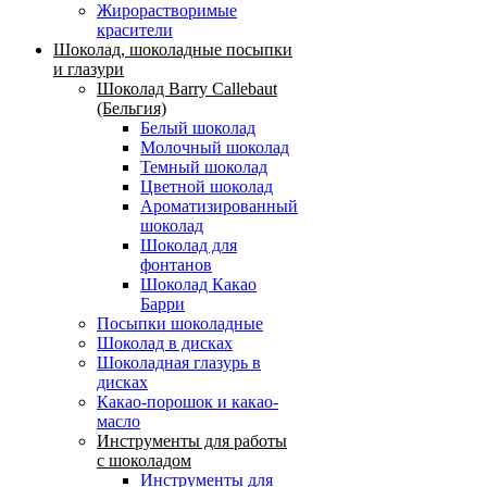
Жирорастворимые
красители
Шоколад, шоколадные посыпки
и глазури
Шоколад Barry Callebaut
(Бельгия)
Белый шоколад
Молочный шоколад
Темный шоколад
Цветной шоколад
Ароматизированный
шоколад
Шоколад для
фонтанов
Шоколад Какао
Барри
Посыпки шоколадные
Шоколад в дисках
Шоколадная глазурь в
дисках
Какао-порошок и какао-
масло
Инструменты для работы
с шоколадом
Инструменты для