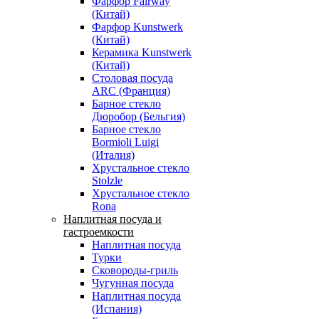
Фарфор Fairway
(Китай)
Фарфор Kunstwerk
(Китай)
Керамика Kunstwerk
(Китай)
Столовая посуда
ARC (Франция)
Барное стекло
Дюробор (Бельгия)
Барное стекло
Bormioli Luigi
(Италия)
Хрустальное стекло
Stolzle
Хрустальное стекло
Rona
Наплитная посуда и
гастроемкости
Наплитная посуда
Турки
Сковороды-гриль
Чугунная посуда
Наплитная посуда
(Испания)