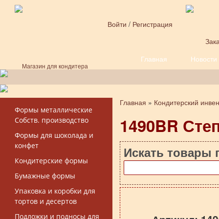
Перейти к основному содержанию
Войти
/
Регистрация
Зака
Главная
Новости
Форма поиска
Магазин для кондитера
Главная
»
Кондитерский инве
Вы здесь
Формы металлические
1490BR Сте
Собств. производство
Формы для шоколада и
конфет
Искать товары 
Кондитерские формы
Бумажные формы
Упаковка и коробки для
тортов и десертов
Подложки и подносы для